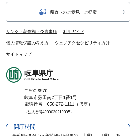
県政へのご意見・ご提案
リンク・著作権・免責事項
利用ガイド
個人情報保護の考え方
ウェブアクセシビリティ方針
サイトマップ
岐阜県庁
GIFU Prefectural Office
〒500-8570
岐阜市薮田南2丁目1番1号
電話番号 058-272-1111（代表）
（法人番号4000020210005）
開庁時間
午前8時30分から午後5時15分まで
（土曜日、日曜日、祝