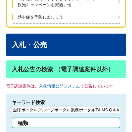
観光キャンペーンを実施」他
熱中症を予防しましょう
本
文
入札・公売
入札公告の検索 （電子調達案件以外）
電子調達案件は、
入札情報公開システム
で公告しています
キーワード検索
検
索
す
種類
る