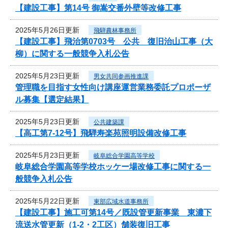
【建設工事】第14号 御嵩交番外壁等改修工事
2025年5月26日更新
飛騨農林事務所
【建設工事】飛治第0703号 公共 復旧治山工事（大
柳）に関する一般競争入札公告
2025年5月23日更新
男女共同参画推進課
管理職を目指す女性向け講座運営業務委託プロポーザ
ル募集【選定結果】
2025年5月23日更新
公共建築課
【高工第7-12号】飛騨寿楽苑照明設備改修工事
2025年5月23日更新
岐阜総合学園高等学校
岐阜総合学園高等学校ホッケー場改修工事に関する一
般競争入札公告
2025年5月22日更新
東部広域水道事務所
【建設工事】施工可第14号／既設管更新事業 東濃下
流送水管更新（1-2・2工区）舗装復旧工事