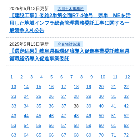
2025年5月13日更新
古川土木事務所
【建設工事】委維2単第全面R7-4他号 県単 MEを活
用した地域インフラ総合管理業務委託工事に関する一
般競争入札公告
2025年5月13日更新
廃棄物対策課
【選定結果】岐阜県循環経済導入促進事業委託岐阜県
循環経済導入促進事業委託
1
2
3
4
5
6
7
8
9
10
11
12
13
14
15
16
17
18
19
20
21
22
23
24
25
26
27
28
29
30
31
32
33
34
35
36
37
38
39
40
41
42
43
44
45
46
47
48
49
50
51
52
53
54
55
56
57
58
59
60
61
62
63
64
65
66
67
68
69
70
71
72