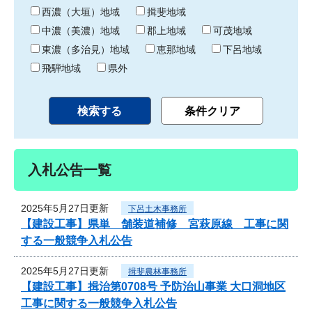
り
西濃（大垣）地域
揖斐地域
中濃（美濃）地域
郡上地域
可茂地域
東濃（多治見）地域
恵那地域
下呂地域
飛騨地域
県外
入札公告一覧
2025年5月27日更新
下呂土木事務所
【建設工事】県単 舗装道補修 宮萩原線 工事に関
する一般競争入札公告
2025年5月27日更新
揖斐農林事務所
【建設工事】揖治第0708号 予防治山事業 大口洞地区
工事に関する一般競争入札公告