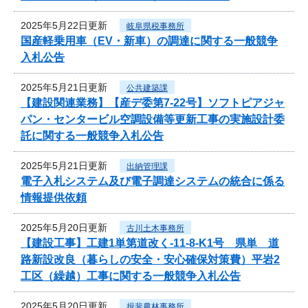
2025年5月22日更新
岐阜県税事務所
国産軽乗用車（EV・新車）の調達に関する一般競争
入札公告
2025年5月21日更新
公共建築課
【建設関連業務】【産デ委第7-22号】ソフトピアジャ
パン・センタービル空調設備等更新工事の実施設計委
託に関する一般競争入札公告
2025年5月21日更新
出納管理課
電子入札システム及び電子調達システムの統合に係る
情報提供依頼
2025年5月20日更新
古川土木事務所
【建設工事】工建1単第道改く-11-8-K1号 県単 道
路新設改良（暮らしの安全・安心確保対策費）平岩2
工区（繰越）工事に関する一般競争入札公告
2025年5月20日更新
揖斐農林事務所