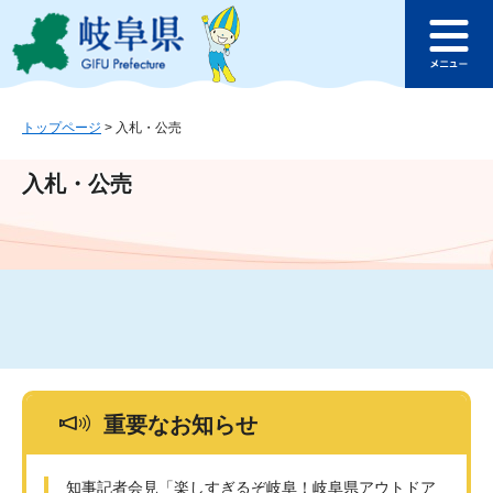
ペ
メ
このページの本文へ
ー
ニ
メ
ジ
ュ
ニ
の
ー
ュ
先
を
ー
頭
飛
トップページ
>
入札・公売
で
ば
す
し
入札・公売
。
て
本
文
へ
重要なお知らせ
知事記者会見「楽しすぎるぞ岐阜！岐阜県アウトドア