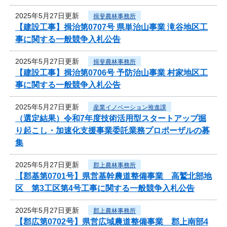
2025年5月27日更新
揖斐農林事務所
【建設工事】揖治第0707号 県単治山事業 滝谷地区工
事に関する一般競争入札公告
2025年5月27日更新
揖斐農林事務所
【建設工事】揖治第0706号 予防治山事業 村家地区工
事に関する一般競争入札公告
2025年5月27日更新
産業イノベーション推進課
（選定結果）令和7年度技術活用型スタートアップ掘
り起こし・加速化支援事業委託業務プロポーザルの募
集
2025年5月27日更新
郡上農林事務所
【郡基第0701号】県営基幹農道整備事業 高鷲北部地
区 第3工区第4号工事に関する一般競争入札公告
2025年5月27日更新
郡上農林事務所
【郡広第0702号】県営広域農道整備事業 郡上南部4