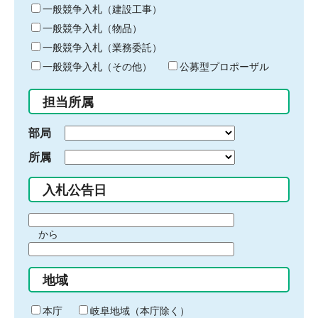
キ
一般競争入札（建設工事）
ー
一般競争入札（物品）
ワ
一般競争入札（業務委託）
ー
ド
一般競争入札（その他）
公募型プロポーザル
を
入
担当所属
力
部局
所属
入札公告日
期
から
間
期
の
間
始
地域
の
ま
終
り
わ
本庁
岐阜地域（本庁除く）