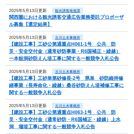
2025年5月13日更新
観光誘客推進課
関西圏における観光誘客交通広告業務委託プロポーザ
ル募集【選定結果】
2025年5月13日更新
古川土木事務所
【建設工事】工砂公第通重点H061-1号 公共 防
災・安全交付金（通常砂防事業・R6国補正・繰越）
一本栃洞砂防えん堤工事に関する一般競争入札公告
2025年5月13日更新
古川土木事務所
【建設工事】工砂単第砂修長‐2号 県単 砂防維持修
繕事業（長寿命化・繰越）桑谷砂防えん堤補修工事に
関する一般競争入札公告
2025年5月13日更新
古川土木事務所
【建設工事】工砂公第通重点H063-1号 公共 防
災・安全交付金（通常砂防・R6国補正・繰越）上水
洞 堰堤工事に関する一般競争入札公告