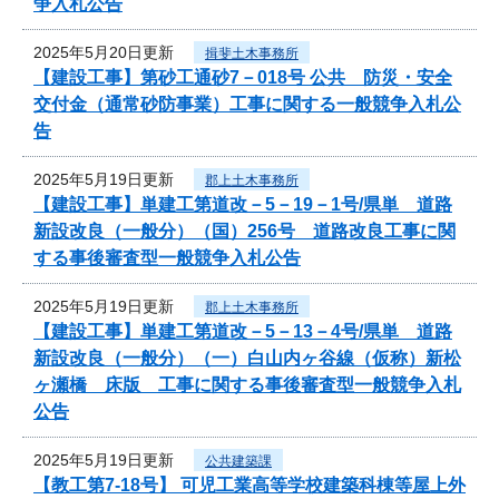
争入札公告
2025年5月20日更新
揖斐土木事務所
【建設工事】第砂工通砂7－018号 公共 防災・安全
交付金（通常砂防事業）工事に関する一般競争入札公
告
2025年5月19日更新
郡上土木事務所
【建設工事】単建工第道改－5－19－1号/県単 道路
新設改良（一般分）（国）256号 道路改良工事に関
する事後審査型一般競争入札公告
2025年5月19日更新
郡上土木事務所
【建設工事】単建工第道改－5－13－4号/県単 道路
新設改良（一般分）（一）白山内ヶ谷線（仮称）新松
ヶ瀬橋 床版 工事に関する事後審査型一般競争入札
公告
2025年5月19日更新
公共建築課
【教工第7-18号】 可児工業高等学校建築科棟等屋上外