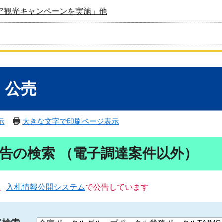
ア観光キャンペーンを実施」他
・公売
示
大きな文字で印刷ページ表示
告の検索 （電子調達案件以外）
、
入札情報公開システム
で公告しています