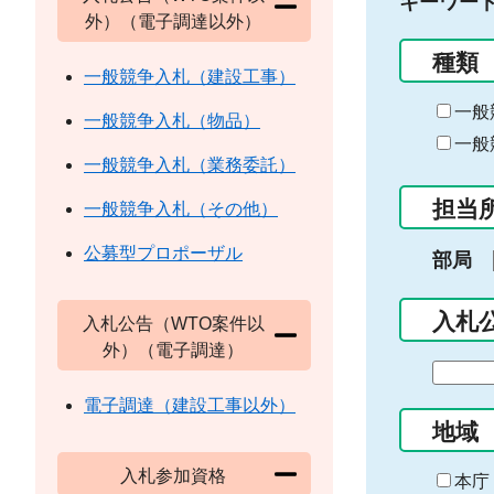
キーワー
外）（電子調達以外）
種類
一般競争入札（建設工事）
一般
一般競争入札（物品）
一般
一般競争入札（業務委託）
担当
一般競争入札（その他）
公募型プロポーザル
部局
入札
入札公告（WTO案件以
外）（電子調達）
期
間
電子調達（建設工事以外）
の
地域
始
入札参加資格
ま
本庁