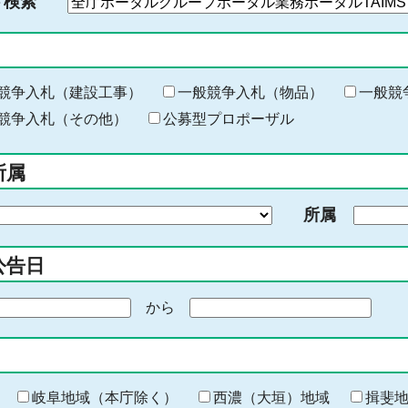
ド検索
検
索
す
る
キ
競争入札（建設工事）
一般競争入札（物品）
一般競
ー
競争入札（その他）
公募型プロポーザル
ワ
ー
所属
ド
を
所属
入
力
公告日
から
期
間
の
終
わ
岐阜地域（本庁除く）
西濃（大垣）地域
揖斐