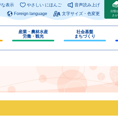
このページの本文へ
がな表示
やさしい にほんご
音声読み上げ
分類
Foreign language
文字サイズ・色変更
さが
産業・農林水産
社会基盤
労働・観光
まちづくり
閉
閉
じ
じ
る
る