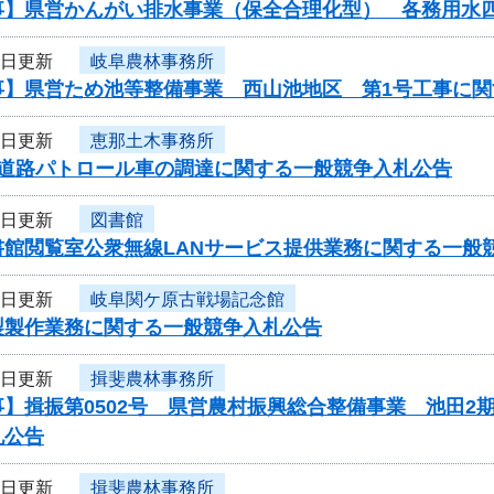
事】県営かんがい排水事業（保全合理化型） 各務用水
7日更新
岐阜農林事務所
事】県営ため池等整備事業 西山池地区 第1号工事に関
4日更新
恵那土木事務所
度道路パトロール車の調達に関する一般競争入札公告
4日更新
図書館
書館閲覧室公衆無線LANサービス提供業務に関する一般
4日更新
岐阜関ケ原古戦場記念館
製製作業務に関する一般競争入札公告
4日更新
揖斐農林事務所
】揖振第0502号 県営農村振興総合整備事業 池田2
札公告
4日更新
揖斐農林事務所