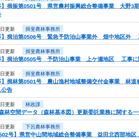
】揖振第0501号 県営農村振興総合整備事業 大野3
告
4日更新
揖斐農林事務所
事】揖治第0506号 緊急予防治山事業外 畑中地区外
4日更新
揖斐農林事務所
事】揖治第0505号 予防治山事業 上ケ瀬地区 工事
4日更新
揖斐農林事務所
】揖林第0501号 農山漁村地域整備交付金事業 林道
札公告
3日更新
林政課
度森林空間データ（森林基本図）更新委託業務に関する一
3日更新
下呂農林事務所
502号】県営中山間地域総合整備事業 益田北西部地区