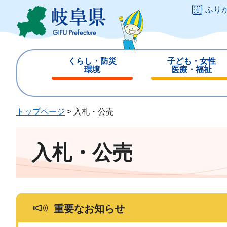
ペ
メ
ふり
ー
ニ
ジ
ュ
の
ー
先
を
くらし・防災
子ども・女性
頭
飛
環境
医療・福祉
で
ば
閉
閉
す
し
じ
じ
。
て
る
る
トップページ
>
入札・公売
本
文
へ
入札・公売
重要なお知らせ