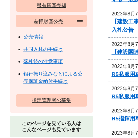
県有資産売却
2023年8月
【建設工
差押財産公売
入札公告
公売情報
2023年8月
共同入札の手続き
【建設関連
落札後の注意事項
2023年8月
R5私服用
銀行振り込みなどによる公
売保証金納付手続き
2023年8月
R5私服
指定管理者の募集
2023年8月
R5指揮
このページを見ている人は
こんなページも見ています
2023年8月