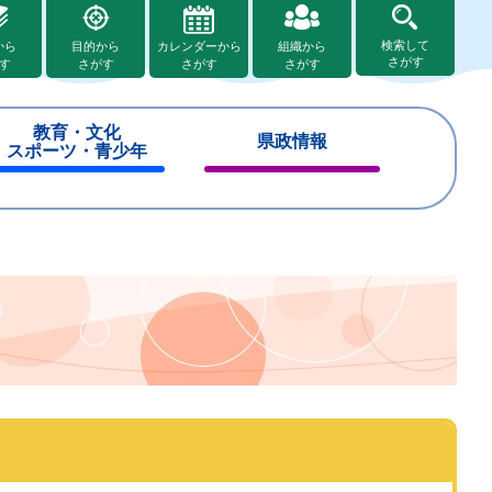
検索して
から
目的から
カレンダーから
組織から
さがす
す
さがす
さがす
さがす
教育・文化
県政情報
スポーツ・青少年
閉
閉
じ
じ
る
る