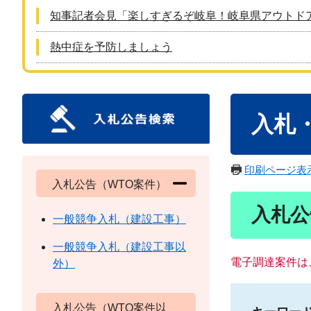
知事記者会見「楽しすぎるぞ岐阜！岐阜県アウトド
熱中症を予防しましょう
本
入札
文
印刷ページ表
入札公告（WTO案件）
入札公
一般競争入札（建設工事）
一般競争入札（建設工事以
電子調達案件は
外）
入札公告（WTO案件以