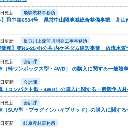
7日更新
飛騨農林事務所
事】飛中第0504号 県営中山間地域総合整備事業 高
7日更新
長良川上流河川開発工事事務所
業務】第R5-25号/公共 内ケ谷ダム建設事業 放流
7日更新
会計課
車（軽ワンボックス型・4WD） の購入に関する一般競
7日更新
会計課
用車（コンパクト型・4WD）の購入に関する一般競争入
7日更新
会計課
用車（SUV型・プラグインハイブリッド）の購入に関す
7日更新
岐阜農林事務所