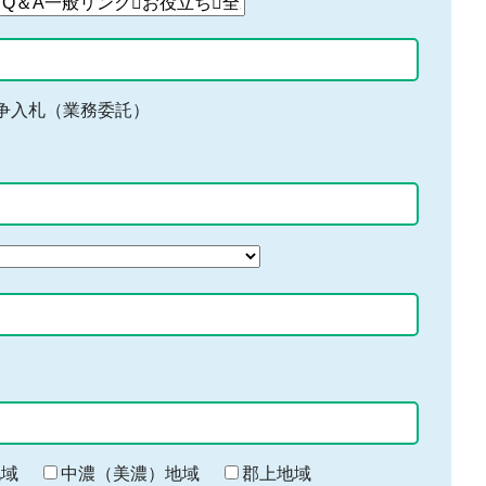
争入札（業務委託）
地域
中濃（美濃）地域
郡上地域