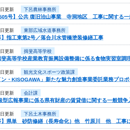
3日更新
下呂農林事務所
505号】公共 復旧治山事業 寺洞地区 工事に関する
3日更新
東部広域水道事務所
事】指工東第2号／落合川水管橋塗装修繕工事
2日更新
揖斐高等学校
揖斐高等学校産業教育振興設備整備に係る食物実習室調
2日更新
観光文化スポーツ政策課
ン・KISOGAWA」新たな魅力創造事業委託業務プロ
2日更新
会計課
取扱型広報事業に係る県有財産の賃貸借に関する一般競争
1日更新
下呂土木事務所
事】県単 砂防修繕（長寿命化）他 竹原川 他 工事