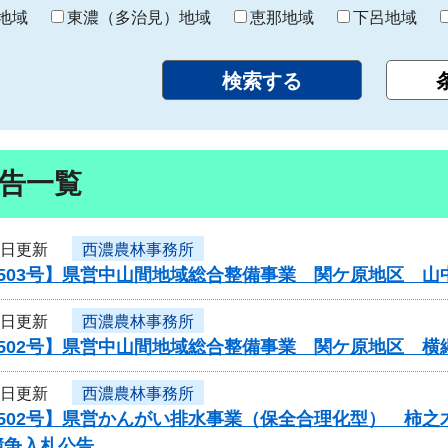
り
地域
東濃（多治見）地域
恵那地域
下呂地域
告一覧
7日更新
西濃農林事務所
0503号】県営中山間地域総合整備事業 関ケ原地区 山
7日更新
西濃農林事務所
0502号】県営中山間地域総合整備事業 関ケ原地区 
7日更新
西濃農林事務所
502号】県営かんがい排水事業（保全合理化型） 柿之
競争入札公告