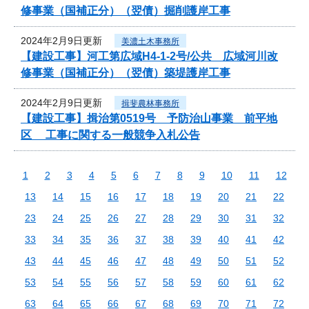
修事業（国補正分）（翌債）掘削護岸工事
2024年2月9日更新
美濃土木事務所
【建設工事】河工第広域H4-1-2号/公共 広域河川改
修事業（国補正分）（翌債）築堤護岸工事
2024年2月9日更新
揖斐農林事務所
【建設工事】揖治第0519号 予防治山事業 前平地
区 工事に関する一般競争入札公告
1
2
3
4
5
6
7
8
9
10
11
12
13
14
15
16
17
18
19
20
21
22
23
24
25
26
27
28
29
30
31
32
33
34
35
36
37
38
39
40
41
42
43
44
45
46
47
48
49
50
51
52
53
54
55
56
57
58
59
60
61
62
63
64
65
66
67
68
69
70
71
72