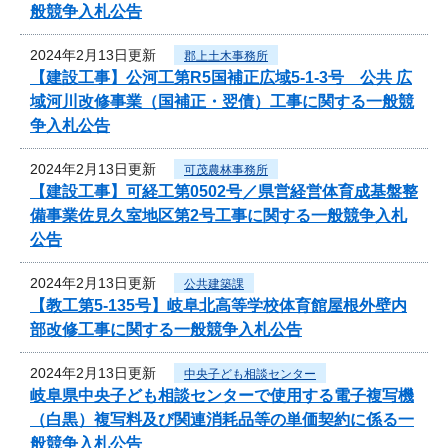
般競争入札公告
2024年2月13日更新
郡上土木事務所
【建設工事】公河工第R5国補正広域5-1-3号 公共 広
域河川改修事業（国補正・翌債）工事に関する一般競
争入札公告
2024年2月13日更新
可茂農林事務所
【建設工事】可経工第0502号／県営経営体育成基盤整
備事業佐見久室地区第2号工事に関する一般競争入札
公告
2024年2月13日更新
公共建築課
【教工第5-135号】岐阜北高等学校体育館屋根外壁内
部改修工事に関する一般競争入札公告
2024年2月13日更新
中央子ども相談センター
岐阜県中央子ども相談センターで使用する電子複写機
（白黒）複写料及び関連消耗品等の単価契約に係る一
般競争入札公告