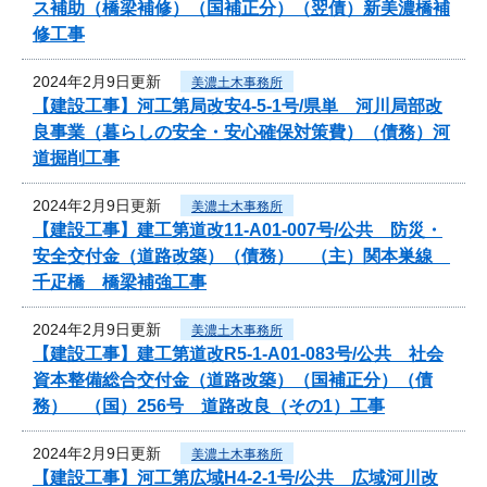
ス補助（橋梁補修）（国補正分）（翌債）新美濃橋補
修工事
2024年2月9日更新
美濃土木事務所
【建設工事】河工第局改安4-5-1号/県単 河川局部改
良事業（暮らしの安全・安心確保対策費）（債務）河
道掘削工事
2024年2月9日更新
美濃土木事務所
【建設工事】建工第道改11-A01-007号/公共 防災・
安全交付金（道路改築）（債務） （主）関本巣線
千疋橋 橋梁補強工事
2024年2月9日更新
美濃土木事務所
【建設工事】建工第道改R5-1-A01-083号/公共 社会
資本整備総合交付金（道路改築）（国補正分）（債
務） （国）256号 道路改良（その1）工事
2024年2月9日更新
美濃土木事務所
【建設工事】河工第広域H4-2-1号/公共 広域河川改