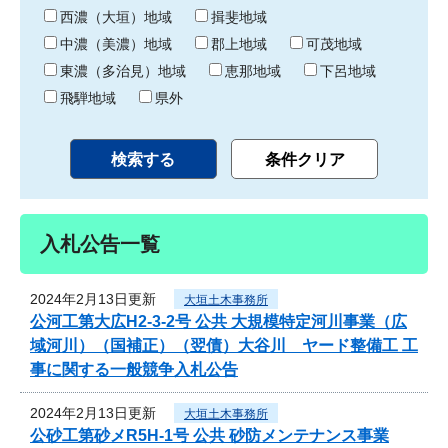
り
西濃（大垣）地域
揖斐地域
中濃（美濃）地域
郡上地域
可茂地域
東濃（多治見）地域
恵那地域
下呂地域
飛騨地域
県外
入札公告一覧
2024年2月13日更新
大垣土木事務所
公河工第大広H2-3-2号 公共 大規模特定河川事業（広
域河川）（国補正）（翌債）大谷川 ヤード整備工 工
事に関する一般競争入札公告
2024年2月13日更新
大垣土木事務所
公砂工第砂メR5H-1号 公共 砂防メンテナンス事業