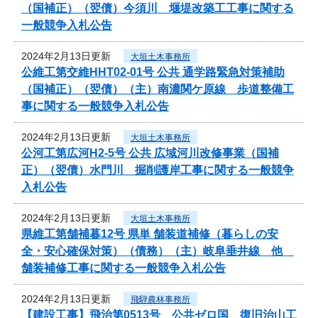
（国補正）（翌債）今須川 堰堤改築工工事に関する
一般競争入札公告
2024年2月13日更新
大垣土木事務所
公維工第交維HHT02-01号 公共 通学路緊急対策補助
（国補正）（翌債）（主）南濃関ケ原線 歩道整備工
事に関する一般競争入札公告
2024年2月13日更新
大垣土木事務所
公河工第広河H2-5号 公共 広域河川改修事業（国補
正）（翌債）水門川 掘削護岸工事に関する一般競争
入札公告
2024年2月13日更新
大垣土木事務所
県維工第舗補暮12号 県単 舗装道補修（暮らしの安
全・安心確保対策）（債務）（主）岐阜垂井線 他
舗装補修工事に関する一般競争入札公告
2024年2月13日更新
飛騨農林事務所
【建設工事】飛治第0513号 公共ゼロ国 復旧治山工