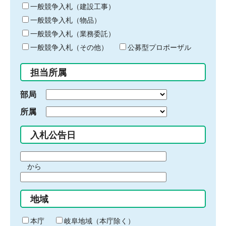
キ
一般競争入札（建設工事）
ー
一般競争入札（物品）
ワ
一般競争入札（業務委託）
ー
ド
一般競争入札（その他）
公募型プロポーザル
を
入
担当所属
力
部局
所属
入札公告日
期
から
間
期
の
間
始
地域
の
ま
終
り
わ
本庁
岐阜地域（本庁除く）