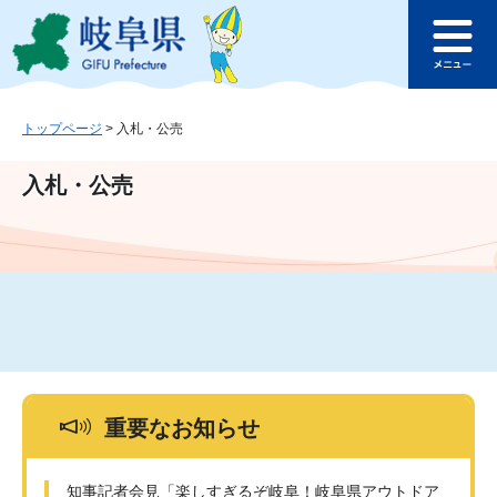
ペ
メ
このページの本文へ
ー
ニ
メ
ジ
ュ
ニ
の
ー
ュ
先
を
ー
頭
飛
トップページ
>
入札・公売
で
ば
す
し
入札・公売
。
て
本
文
へ
重要なお知らせ
知事記者会見「楽しすぎるぞ岐阜！岐阜県アウトドア