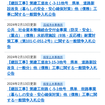
【建設工事】第建工道改く-3-11他号 県単 道路新
設改良（暮らしの安全・安心確保対策）他（債務）工
事に関する一般競争入札公告
2024年2月13日更新
流域浄水事務所
公共 社会資本整備総合交付金事業（防災・安全）
（重点）（債務）水処理施設（9池・反応槽）耐震対
策工事（第101-C-051-2号）に関する一般競争入札公
告
2024年2月13日更新
揖斐土木事務所
【建設工事】第建工道改3-15-3他号 県単 道路新設
改良（一般分）他（債務）工事に関する一般競争入札
公告
2024年2月13日更新
揖斐土木事務所
【建設工事】第建工街路く-5-1他号 県単 街路事業
（暮らしの安全・安心確保対策）他（債務）工事に関
する一般競争入札公告