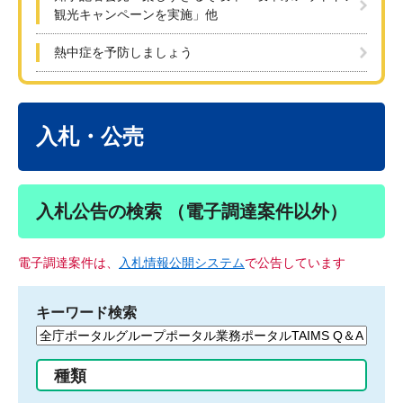
観光キャンペーンを実施」他
熱中症を予防しましょう
本
文
入札・公売
入札公告の検索 （電子調達案件以外）
電子調達案件は、
入札情報公開システム
で公告しています
キーワード検索
検
索
す
種類
る