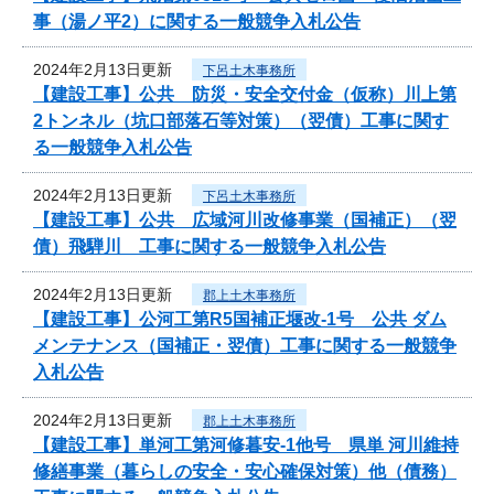
事（湯ノ平2）に関する一般競争入札公告
2024年2月13日更新
下呂土木事務所
【建設工事】公共 防災・安全交付金（仮称）川上第
2トンネル（坑口部落石等対策）（翌債）工事に関す
る一般競争入札公告
2024年2月13日更新
下呂土木事務所
【建設工事】公共 広域河川改修事業（国補正）（翌
債）飛騨川 工事に関する一般競争入札公告
2024年2月13日更新
郡上土木事務所
【建設工事】公河工第R5国補正堰改-1号 公共 ダム
メンテナンス（国補正・翌債）工事に関する一般競争
入札公告
2024年2月13日更新
郡上土木事務所
【建設工事】単河工第河修暮安-1他号 県単 河川維持
修繕事業（暮らしの安全・安心確保対策）他（債務）