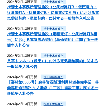
2024年2月13日更新
揖斐土木事務所
揖斐土木事務所管理施設（公衆街路灯B・低圧電力・
従量電灯A・従量電灯B・従量電灯C相当）における電
気需給契約（単価契約）に関する一般競争入札公告
2024年2月13日更新
揖斐土木事務所
揖斐土木事務所管理施設（定額電灯・公衆街路灯A相
当）における電気需給契約（単価契約）に関する一般
競争入札公告
2024年2月13日更新
揖斐土木事務所
八草トンネル（低圧）における電気需給契約に関する
一般競争入札公告
2024年2月13日更新
郡上農林事務所
【郡林第0506号】森林資源循環利用林道整備事業 林
業専用道那留~六ノ里線（1工区）開設工事に関する一
般競争入札公告
2024年2月13日更新
揖斐土木事務所