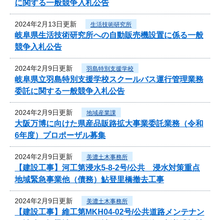
に関する一般競争入札公告
2024年2月13日更新
生活技術研究所
岐阜県生活技術研究所への自動販売機設置に係る一般
競争入札公告
2024年2月9日更新
羽島特別支援学校
岐阜県立羽島特別支援学校スクールバス運行管理業務
委託に関する一般競争入札公告
2024年2月9日更新
地域産業課
大阪万博に向けた県産品販路拡大事業委託業務（令和
6年度）プロポーザル募集
2024年2月9日更新
美濃土木事務所
【建設工事】河工第浸水5-8-2号/公共 浸水対策重点
地域緊急事業他（債務）鮎登里橋撤去工事
2024年2月9日更新
美濃土木事務所
【建設工事】維工第MKH04-02号/公共道路メンテナン