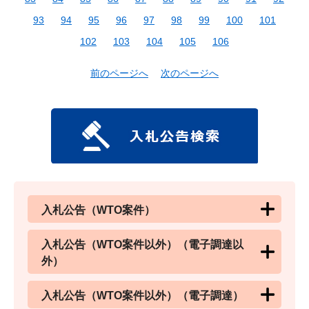
93
94
95
96
97
98
99
100
101
102
103
104
105
106
前のページへ
次のページへ
入札公告（WTO案件）
入札公告（WTO案件以外）（電子調達以
外）
入札公告（WTO案件以外）（電子調達）