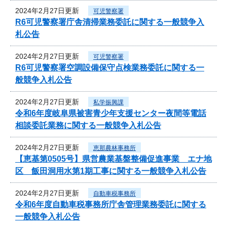
2024年2月27日更新
可児警察署
R6可児警察署庁舎清掃業務委託に関する一般競争入
札公告
2024年2月27日更新
可児警察署
R6可児警察署空調設備保守点検業務委託に関する一
般競争入札公告
2024年2月27日更新
私学振興課
令和6年度岐阜県被害青少年支援センター夜間等電話
相談委託業務に関する一般競争入札公告
2024年2月27日更新
恵那農林事務所
【恵基第0505号】県営農業基盤整備促進事業 エナ地
区 飯田洞用水第1期工事に関する一般競争入札公告
2024年2月27日更新
自動車税事務所
令和6年度自動車税事務所庁舎管理業務委託に関する
一般競争入札公告