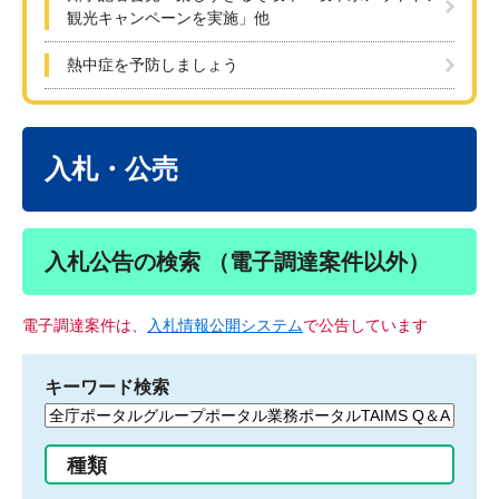
観光キャンペーンを実施」他
熱中症を予防しましょう
本
文
入札・公売
入札公告の検索 （電子調達案件以外）
電子調達案件は、
入札情報公開システム
で公告しています
キーワード検索
検
索
す
種類
る