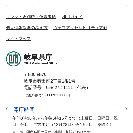
リンク・著作権・免責事項
利用ガイド
個人情報保護の考え方
ウェブアクセシビリティ方針
サイトマップ
岐阜県庁
GIFU Prefectural Office
〒500-8570
岐阜市薮田南2丁目1番1号
電話番号 058-272-1111（代表）
（法人番号4000020210005）
開庁時間
午前8時30分から午後5時15分まで
（土曜日、日曜日、祝
日、休日、年末年始（12月29日から1月3日）を除く）
※一部、開庁時間の異なる機関、施設があります。