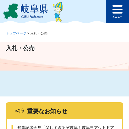
ペ
メ
このページの本文へ
ー
ニ
メ
ジ
ュ
ニ
の
ー
ュ
先
を
ー
頭
飛
トップページ
>
入札・公売
で
ば
す
し
入札・公売
。
て
本
文
へ
重要なお知らせ
知事記者会見「楽しすぎるぞ岐阜！岐阜県アウトドア