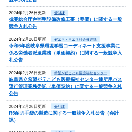
2024年2月26日更新
管財課
揖斐総合庁舎照明設備改修工事（翌債）に関する一般
競争入札公告
2024年2月26日更新
省エネ・再エネ社会推進課
令和6年度岐阜県環境学習コーディネート支援事業に
係る労働者派遣業務（単価契約）に関する一般競争入
札公告
2024年2月26日更新
希望が丘こども医療福祉センター
岐阜県立希望が丘こども医療福祉センター通所用バス
運行管理業務委託（単価契約）に関する一般競争入札
公告
2024年2月26日更新
会計課
R6耐刃手袋の製造に関する一般競争入札公告（会計
課）