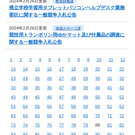
2024年2月26日更新
教育財務課
県立学校学習用タブレットパソコンヘルプデスク業務
委託に関する一般競争入札公告
2024年2月26日更新
地域スポーツ課
競技用トランポリン用ゆかマット及び付属品の調達に
関する一般競争入札公告
1
2
3
4
5
6
7
8
9
10
11
12
13
14
15
16
17
18
19
20
21
22
23
24
25
26
27
28
29
30
31
32
33
34
35
36
37
38
39
40
41
42
43
44
45
46
47
48
49
50
51
52
53
54
55
56
57
58
59
60
61
62
63
64
65
66
67
68
69
70
71
72
73
74
75
76
77
78
79
80
81
82
83
84
85
86
87
88
89
90
91
92