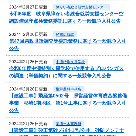
2024年2月27日更新
障がい者総合就労支援センター
令和6年度 岐阜県障がい者総合就労支援センター空
調設備保守点検業務委託に関する一般競争入札公告
2024年2月26日更新
秘書広報課
第47回県政世論調査等委託業務に関する一般競争入札
公告
2024年2月26日更新
中濃特別支援学校
令和6年度中濃特別支援学校で使用するプロパンガス
の調達（単価契約）に関する一般競争入札公告
2024年2月26日更新
飛騨農林事務所
【建設工事】飛経第0502号 県営経営体育成基盤整備
事業 杉崎1期地区 第1号工事に関する一般競争入札
公告
2024年2月26日更新
美濃土木事務所
【建設工事】砂工第砂メ補4-1号/公共 砂防メンテナ