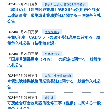
2024年2月26日更新
長良川上流河川開発工事事務所
【取止め】【建設関連業務】第R6-9号/公共 内ケ谷ダ
ム建設事業 環境調査業務委託に関する一般競争入札
公告
2024年2月26日更新
技術検査課
令和6年度 CADソフトの保守委託業務に関する一般
競争入札公告（技術検査課）
2024年2月26日更新
公共建築課
「国産普通乗用車（PHV）」の調達に関する一般競争
入札公告
2024年2月26日更新
東部広域水道事務所
水質試験棟機械警備業務委託に関する一般競争入札公
告
2024年2月26日更新
管財課
可茂総合庁舎照明設備改修工事（翌債）に関する一般
競争入札公告