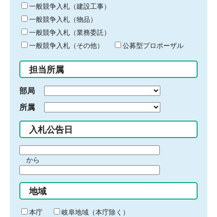
キ
一般競争入札（建設工事）
ー
一般競争入札（物品）
ワ
一般競争入札（業務委託）
ー
ド
一般競争入札（その他）
公募型プロポーザル
を
入
担当所属
力
部局
所属
入札公告日
期
から
間
期
の
間
始
地域
の
ま
終
り
わ
本庁
岐阜地域（本庁除く）