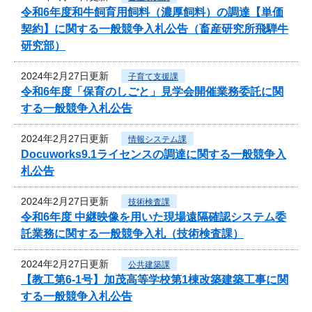
令和6年度和牛飼育用飼料（濃厚飼料）の調達【単価
契約】に関する一般競争入札公告（畜産研究所飛騨牛
研究部）
2024年2月27日更新
子育て支援課
令和6年度「保育のしごと」見学会開催業務委託に関
する一般競争入札公告
2024年2月27日更新
情報システム課
Docuworks9.1ライセンスの調達に関する一般競争入
札公告
2024年2月27日更新
技術検査課
令和6年度 中継映像を用いた現場遠隔確認システム委
託業務に関する一般競争入札（技術検査課）
2024年2月27日更新
公共建築課
【教工第6-1号】加茂高等学校第1棟改築建築工事に関
する一般競争入札公告