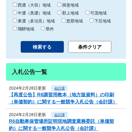
り
西濃（大垣）地域
揖斐地域
中濃（美濃）地域
郡上地域
可茂地域
東濃（多治見）地域
恵那地域
下呂地域
飛騨地域
県外
入札公告一覧
2024年2月28日更新
会計課
【再度公告】R6講習用教本（地方版資料）の印刷
（単価契約）に関する一般競争入札公告（会計課）
2024年2月28日更新
会計課
R6自動車保管場所証明現地調査業務委託（単価契
約）に関する一般競争入札公告（会計課）