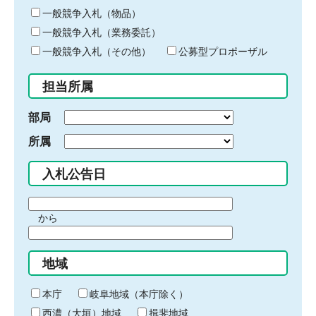
ー
一般競争入札（物品）
ワ
一般競争入札（業務委託）
ー
ド
一般競争入札（その他）
公募型プロポーザル
を
入
担当所属
力
部局
所属
入札公告日
期
から
間
期
の
間
始
地域
の
ま
終
り
わ
本庁
岐阜地域（本庁除く）
り
西濃（大垣）地域
揖斐地域