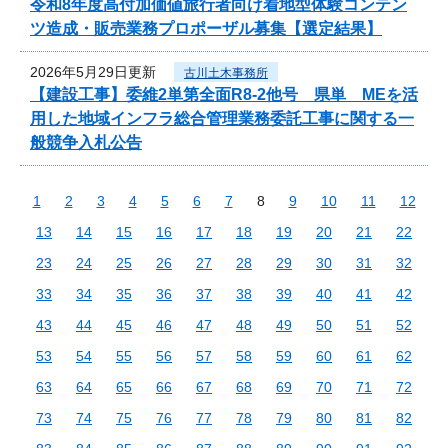
令和8年度高付加価値旅行者向け着地型体験コンテン
ツ造成・販売業務プロポーザル募集【選定結果】
2026年5月29日更新
古川土木事務所
【建設工事】委維2単第全面R8-2他号 県単 MEを活
用した地域インフラ総合管理業務委託工事に関する一
般競争入札公告
1
2
3
4
5
6
7
8
9
10
11
12
13
14
15
16
17
18
19
20
21
22
23
24
25
26
27
28
29
30
31
32
33
34
35
36
37
38
39
40
41
42
43
44
45
46
47
48
49
50
51
52
53
54
55
56
57
58
59
60
61
62
63
64
65
66
67
68
69
70
71
72
73
74
75
76
77
78
79
80
81
82