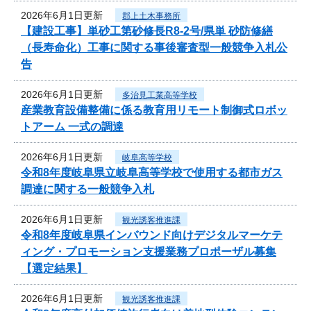
2026年6月1日更新
郡上土木事務所
【建設工事】単砂工第砂修長R8-2号/県単 砂防修繕
（長寿命化）工事に関する事後審査型一般競争入札公
告
2026年6月1日更新
多治見工業高等学校
産業教育設備整備に係る教育用リモート制御式ロボッ
トアーム 一式の調達
2026年6月1日更新
岐阜高等学校
令和8年度岐阜県立岐阜高等学校で使用する都市ガス
調達に関する一般競争入札
2026年6月1日更新
観光誘客推進課
令和8年度岐阜県インバウンド向けデジタルマーケテ
ィング・プロモーション支援業務プロポーザル募集
【選定結果】
2026年6月1日更新
観光誘客推進課