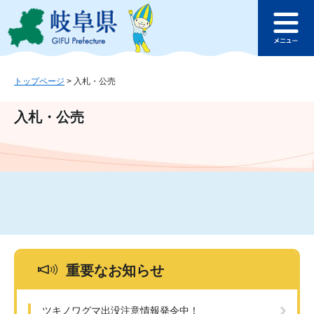
ペ
メ
このページの本文へ
ー
ニ
メ
ジ
ュ
ニ
の
ー
ュ
先
を
ー
頭
飛
トップページ
>
入札・公売
で
ば
す
し
入札・公売
。
て
本
文
へ
重要なお知らせ
ツキノワグマ出没注意情報発令中！