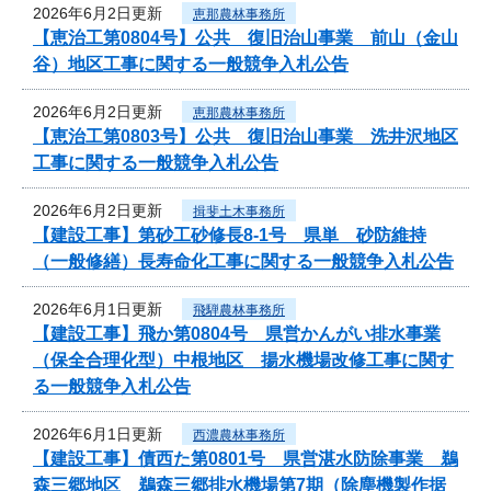
2026年6月2日更新
恵那農林事務所
【恵治工第0804号】公共 復旧治山事業 前山（金山
谷）地区工事に関する一般競争入札公告
2026年6月2日更新
恵那農林事務所
【恵治工第0803号】公共 復旧治山事業 洗井沢地区
工事に関する一般競争入札公告
2026年6月2日更新
揖斐土木事務所
【建設工事】第砂工砂修長8-1号 県単 砂防維持
（一般修繕）長寿命化工事に関する一般競争入札公告
2026年6月1日更新
飛騨農林事務所
【建設工事】飛か第0804号 県営かんがい排水事業
（保全合理化型）中根地区 揚水機場改修工事に関す
る一般競争入札公告
2026年6月1日更新
西濃農林事務所
【建設工事】債西た第0801号 県営湛水防除事業 鵜
森三郷地区 鵜森三郷排水機場第7期（除塵機製作据