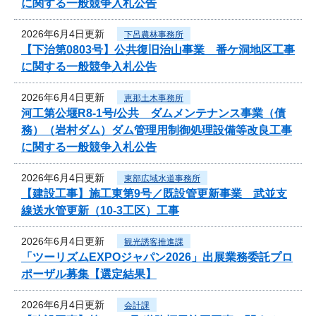
に関する一般競争入札公告
2026年6月4日更新
下呂農林事務所
【下治第0803号】公共復旧治山事業 番ケ洞地区工事
に関する一般競争入札公告
2026年6月4日更新
恵那土木事務所
河工第公堰R8-1号/公共 ダムメンテナンス事業（債
務）（岩村ダム）ダム管理用制御処理設備等改良工事
に関する一般競争入札公告
2026年6月4日更新
東部広域水道事務所
【建設工事】施工東第9号／既設管更新事業 武並支
線送水管更新（10-3工区）工事
2026年6月4日更新
観光誘客推進課
「ツーリズムEXPOジャパン2026」出展業務委託プロ
ポーザル募集【選定結果】
2026年6月4日更新
会計課