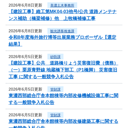
2026年6月8日更新
美濃土木事務所
【建設工事】維工第MK04-03他号/公共 道路メンテナ
ンス補助（橋梁補修）他 上牧橋補修工事
2026年6月8日更新
観光誘客推進課
令和8年度海外旅行博等出展業務プロポーザル【選定
結果】
2026年6月5日更新
砂防課
【建設工事】公共 道路橋りょう災害復旧費（債務）
（一）栗原青野線 地蔵橋下部工（P1橋脚） 災害復旧
工事 に関する一般競争入札公告
2026年6月5日更新
管財課
東濃西部総合庁舎本館棟等内部改修機械設備工事に関
する一般競争入札公告
2026年6月5日更新
管財課
東濃西部総合庁舎本館棟等内部改修建築工事に関する