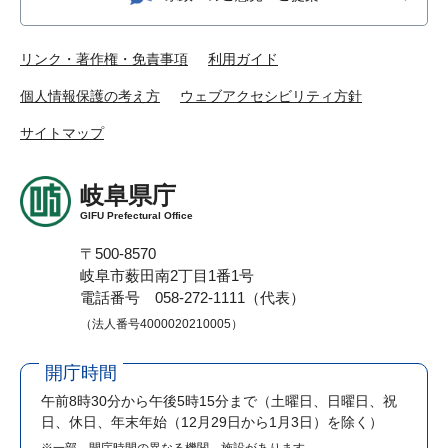
リンク・著作権・免責事項
利用ガイド
個人情報保護の考え方
ウェブアクセシビリティ方針
サイトマップ
岐阜県庁
GIFU Prefectural Office
〒500-8570
岐阜市薮田南2丁目1番1号
電話番号 058-272-1111（代表）
（法人番号4000020210005）
開庁時間
午前8時30分から午後5時15分まで
（土曜日、日曜日、祝
日、休日、年末年始（12月29日から1月3日）を除く）
※一部、開庁時間の異なる機関、施設があります。