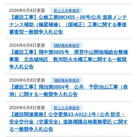
2026年6月8日更新
郡上土木事務所
【建設工事】公維工第MKH05－06号/公共 道路メンテ
ナンス補助（橋梁補修）（国補正）工事に関する事後
審査型一般競争入札公告
2026年6月8日更新
飛騨農林事務所
【建設工事】飛中第0805号 県営中山間地域総合整備
事業 北吉城地区 数河防火水槽工事に関する一般競
争入札公告
2026年6月8日更新
飛騨農林事務所
【建設工事】飛治第0804号 公共 予防治山工事（表
洞）に関する一般競争入札公告
2026年6月8日更新
郡上土木事務所
【建設関連業務】公交委第43-A012-1号 / 公共 防災・
安全交付金（交通安全）道路標識点検業務委託 に関す
る一般競争入札公告