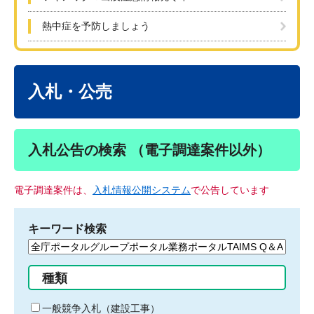
熱中症を予防しましょう
本
文
入札・公売
入札公告の検索 （電子調達案件以外）
電子調達案件は、
入札情報公開システム
で公告しています
キーワード検索
検
索
す
種類
る
キ
一般競争入札（建設工事）