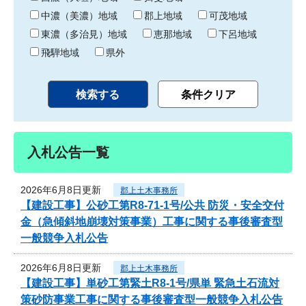
中濃（美濃）地域
郡上地域
可茂地域
東濃（多治見）地域
恵那地域
下呂地域
飛騨地域
県外
入札公告一覧
2026年6月8日更新
郡上土木事務所
【建設工事】公砂工第R8-71-1号/公共 防災・安全交付
金（急傾斜地崩壊対策事業）工事に関する事後審査型
一般競争入札公告
2026年6月8日更新
郡上土木事務所
【建設工事】単砂工第緊土R8-1号/県単 緊急土石流対
策砂防事業工事に関する事後審査型一般競争入札公告