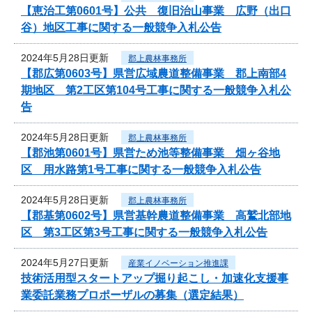
【恵治工第0601号】公共 復旧治山事業 広野（出口
谷）地区工事に関する一般競争入札公告
2024年5月28日更新
郡上農林事務所
【郡広第0603号】県営広域農道整備事業 郡上南部4
期地区 第2工区第104号工事に関する一般競争入札公
告
2024年5月28日更新
郡上農林事務所
【郡池第0601号】県営ため池等整備事業 畑ヶ谷地
区 用水路第1号工事に関する一般競争入札公告
2024年5月28日更新
郡上農林事務所
【郡基第0602号】県営基幹農道整備事業 高鷲北部地
区 第3工区第3号工事に関する一般競争入札公告
2024年5月27日更新
産業イノベーション推進課
技術活用型スタートアップ掘り起こし・加速化支援事
業委託業務プロポーザルの募集（選定結果）