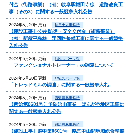
付金（街路事業）（都）岐阜駅城田寺線 道路改良工
事（その3）に関する一般競争入札公告
2024年5月20日更新
岐阜土木事務所
【建設工事】公共 防災・安全交付金（街路事業）
（都）新所平島線 迂回路整備工事に関する一般競争
入札公告
2024年5月20日更新
地域スポーツ課
「ファンクショナルトレーナー」の調達について
2024年5月20日更新
地域スポーツ課
「トレッドミルの調達」に関する一般競争入札
2024年5月20日更新
西濃農林事務所
【西治第0601号】予防治山事業 ばんが谷地区工事に
関する一般競争入札公告
2024年5月20日更新
飛騨農林事務所
【建設工事】飛中第0601号 県営中山間地域総合整備