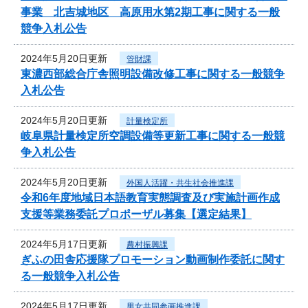
事業 北吉城地区 高原用水第2期工事に関する一般
競争入札公告
2024年5月20日更新
管財課
東濃西部総合庁舎照明設備改修工事に関する一般競争
入札公告
2024年5月20日更新
計量検定所
岐阜県計量検定所空調設備等更新工事に関する一般競
争入札公告
2024年5月20日更新
外国人活躍・共生社会推進課
令和6年度地域日本語教育実態調査及び実施計画作成
支援等業務委託プロポーザル募集【選定結果】
2024年5月17日更新
農村振興課
ぎふの田舎応援隊プロモーション動画制作委託に関す
る一般競争入札公告
2024年5月17日更新
男女共同参画推進課