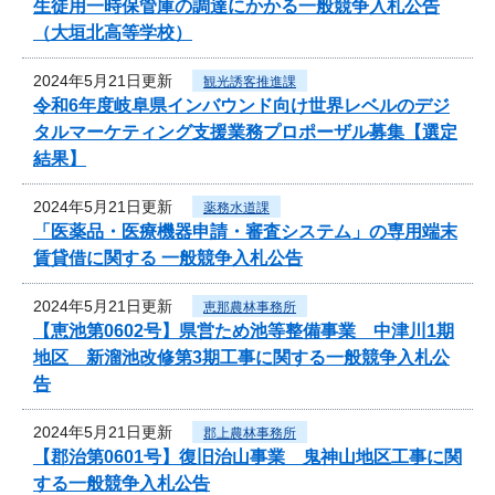
生徒用一時保管庫の調達にかかる一般競争入札公告
（大垣北高等学校）
2024年5月21日更新
観光誘客推進課
令和6年度岐阜県インバウンド向け世界レベルのデジ
タルマーケティング支援業務プロポーザル募集【選定
結果】
2024年5月21日更新
薬務水道課
「医薬品・医療機器申請・審査システム」の専用端末
賃貸借に関する 一般競争入札公告
2024年5月21日更新
恵那農林事務所
【恵池第0602号】県営ため池等整備事業 中津川1期
地区 新溜池改修第3期工事に関する一般競争入札公
告
2024年5月21日更新
郡上農林事務所
【郡治第0601号】復旧治山事業 鬼神山地区工事に関
する一般競争入札公告