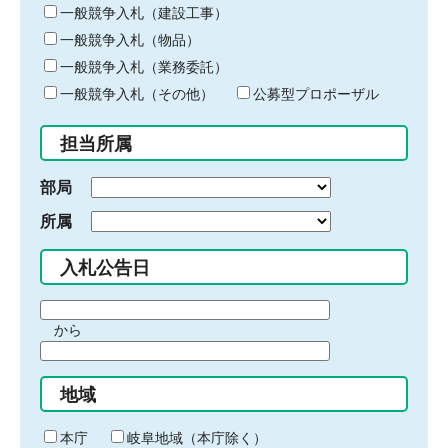
キ
一般競争入札（建設工事）
ー
一般競争入札（物品）
ワ
一般競争入札（業務委託）
ー
ド
一般競争入札（その他）
公募型プロポーザル
を
入
担当所属
力
部局
所属
入札公告日
期
から
間
期
の
間
始
地域
の
ま
終
り
わ
本庁
岐阜地域（本庁除く）