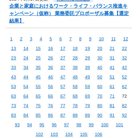
企業と家庭におけるワーク・ライフ・バランス推進キ
ャンペーン（仮称） 業務委託プロポーザル募集【選定
結果】
1
2
3
4
5
6
7
8
9
10
11
12
13
14
15
16
17
18
19
20
21
22
23
24
25
26
27
28
29
30
31
32
33
34
35
36
37
38
39
40
41
42
43
44
45
46
47
48
49
50
51
52
53
54
55
56
57
58
59
60
61
62
63
64
65
66
67
68
69
70
71
72
73
74
75
76
77
78
79
80
81
82
83
84
85
86
87
88
89
90
91
92
93
94
95
96
97
98
99
100
101
102
103
104
105
106