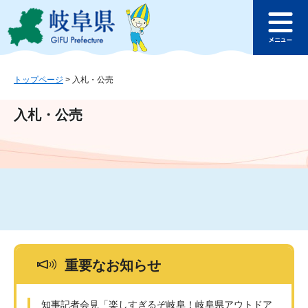
ペ
メ
このページの本文へ
ー
ニ
メ
ジ
ュ
ニ
の
ー
ュ
先
を
ー
頭
飛
トップページ
>
入札・公売
で
ば
す
し
入札・公売
。
て
本
文
へ
重要なお知らせ
知事記者会見「楽しすぎるぞ岐阜！岐阜県アウトドア