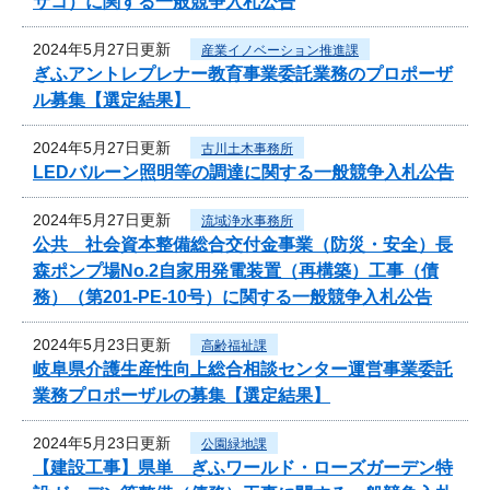
サコ）に関する一般競争入札公告
2024年5月27日更新
産業イノベーション推進課
ぎふアントレプレナー教育事業委託業務のプロポーザ
ル募集【選定結果】
2024年5月27日更新
古川土木事務所
LEDバルーン照明等の調達に関する一般競争入札公告
2024年5月27日更新
流域浄水事務所
公共 社会資本整備総合交付金事業（防災・安全）長
森ポンプ場No.2自家用発電装置（再構築）工事（債
務）（第201-PE-10号）に関する一般競争入札公告
2024年5月23日更新
高齢福祉課
岐阜県介護生産性向上総合相談センター運営事業委託
業務プロポーザルの募集【選定結果】
2024年5月23日更新
公園緑地課
【建設工事】県単 ぎふワールド・ローズガーデン特