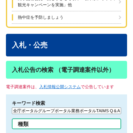
観光キャンペーンを実施」他
熱中症を予防しましょう
本
文
入札・公売
入札公告の検索 （電子調達案件以外）
電子調達案件は、
入札情報公開システム
で公告しています
キーワード検索
検
索
す
種類
る