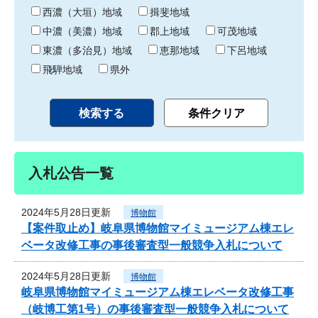
り
西濃（大垣）地域
揖斐地域
中濃（美濃）地域
郡上地域
可茂地域
東濃（多治見）地域
恵那地域
下呂地域
飛騨地域
県外
入札公告一覧
2024年5月28日更新
博物館
【案件取止め】岐阜県博物館マイミュージアム棟エレ
ベータ改修工事の事後審査型一般競争入札について
2024年5月28日更新
博物館
岐阜県博物館マイミュージアム棟エレベータ改修工事
（岐博工第1号）の事後審査型一般競争入札について