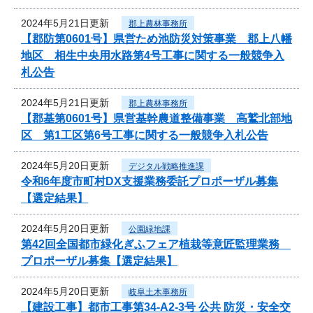
2024年5月21日更新
郡上農林事務所
【郡防第0601号】県営ため池防災対策事業 郡上八幡
地区 相生中央用水路第4号工事に関する一般競争入
札公告
2024年5月21日更新
郡上農林事務所
【郡基第0601号】県営基幹農道整備事業 高鷲北部地
区 第1工区第6号工事に関する一般競争入札公告
2024年5月20日更新
デジタル戦略推進課
令和6年度市町村DX支援業務委託プロポーザル募集
【選定結果】
2024年5月20日更新
公園緑地課
第42回全国都市緑化ぎふフェア植栽等意匠監理業務
プロポーザル募集【選定結果】
2024年5月20日更新
岐阜土木事務所
【建設工事】都市工事第34-A2-3号 公共 防災・安全交