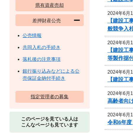
県有資産売却
2024年6月
【建設工
差押財産公売
般競争入
公売情報
2024年6月
共同入札の手続き
【建設工事
等製作据
落札後の注意事項
銀行振り込みなどによる公
2024年6月
売保証金納付手続き
【建設工事
2024年6月
指定管理者の募集
高齢者向
2024年6月
このページを見ている人は
令和6年
こんなページも見ています