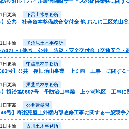
病防疫対応モバイル通信回線サービスの提供業務に関す
11日更新
下呂土木事務所
事】公共 社会資本整備総合交付金 他 おんじ工区焼山
11日更新
多治見土木事務所
－A021－1他号 公共 防災・安全交付金（交通安全
11日更新
中濃農林事務所
603号】公共 復旧治山事業 上ミ向 工事 に関する
11日更新
揖斐農林事務所
事】揖治第0607号 予防治山事業 上ケ瀬地区 工事
11日更新
公共建築課
-48号】寿楽苑屋上外壁内部改修工事に関する一般競争
11日更新
古川土木事務所