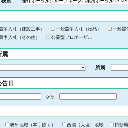
ド検索
検
索
す
る
キ
競争入札（建設工事）
一般競争入札（物品）
一般競
ー
競争入札（その他）
公募型プロポーザル
ワ
ー
所属
ド
を
所属
入
力
公告日
から
期
間
の
終
わ
岐阜地域（本庁除く）
西濃（大垣）地域
揖斐