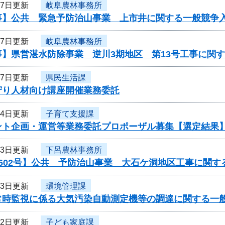
17日更新
岐阜農林事務所
事】公共 緊急予防治山事業 上市井に関する一般競争
17日更新
岐阜農林事務所
事】県営湛水防除事業 逆川3期地区 第13号工事に関
17日更新
県民生活課
守り人材向け講座開催業務委託
14日更新
子育て支援課
ント企画・運営等業務委託プロポーザル募集【選定結果
13日更新
下呂農林事務所
602号】公共 予防治山事業 大石ケ洞地区工事に関す
13日更新
環境管理課
常時監視に係る大気汚染自動測定機等の調達に関する一
12日更新
子ども家庭課