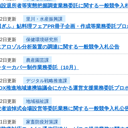
施設退所者等実態把握調査業務委託に関する一般競争入
12日更新
里川・水産振興課
国ぎふ」鮎料理フェアPR冊子企画・作成等業務委託プロ
12日更新
保健環境研究所
エアロゾル分析装置の調達に関する一般競争入札公告
12日更新
農産園芸課
ンターカバー制作業務委託（10月）
12日更新
デジタル戦略推進課
度DX推進地域連携協議会にかかる運営支援業務委託プロ
12日更新
地域福祉課
没者追悼式会場設営等委託業務に関する一般競争入札公
11日更新
家畜防疫対策課