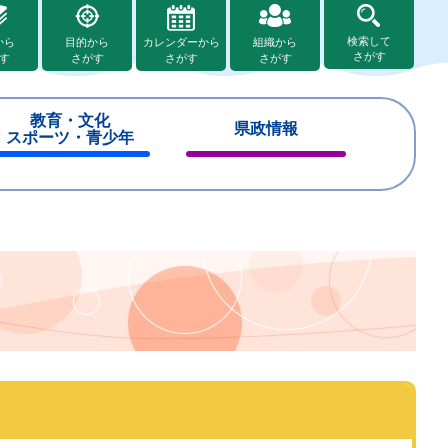
検索して
から
目的から
カレンダーから
組織から
さがす
す
さがす
さがす
さがす
教育・文化
県政情報
スポーツ・青少年
閉
閉
じ
じ
る
る