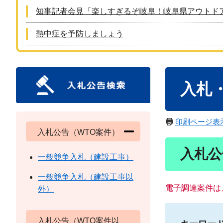
知事記者会見「楽しすぎるぞ岐阜！岐阜県アウトド
熱中症を予防しましょう
本
入札
文
印刷ページ表
入札公告（WTO案件）
入札公
一般競争入札（建設工事）
一般競争入札（建設工事以
電子調達案件は
外）
入札公告（WTO案件以