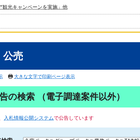
ア観光キャンペーンを実施」他
・公売
示
大きな文字で印刷ページ表示
告の検索 （電子調達案件以外）
、
入札情報公開システム
で公告しています