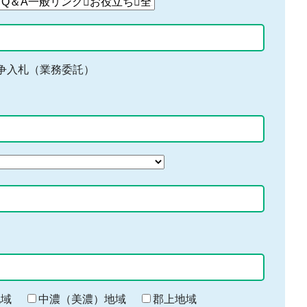
争入札（業務委託）
地域
中濃（美濃）地域
郡上地域