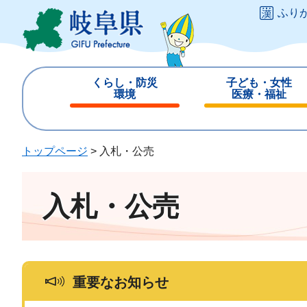
ペ
メ
ふり
ー
ニ
ジ
ュ
の
ー
先
を
くらし・防災
子ども・女性
頭
飛
環境
医療・福祉
で
ば
閉
閉
す
し
じ
じ
。
て
る
る
トップページ
>
入札・公売
本
文
へ
入札・公売
重要なお知らせ