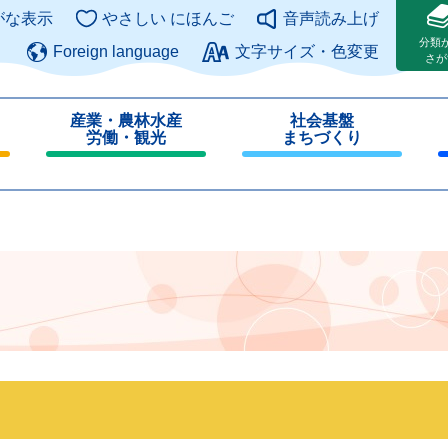
このページの本文へ
がな表示
やさしい にほんご
音声読み上げ
分類
Foreign language
文字サイズ・色変更
さが
産業・農林水産
社会基盤
労働・観光
まちづくり
閉
閉
じ
じ
る
る