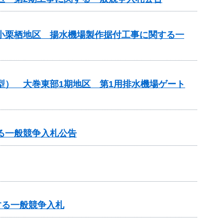
原小栗栖地区 揚水機場製作据付工事に関する一
型） 大巻東部1期地区 第1用排水機場ゲート
る一般競争入札公告
する一般競争入札