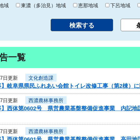
り
地域
東濃（多治見）地域
恵那地域
下呂地域
告一覧
17日更新
文化創造課
事】岐阜県県民ふれあい会館トイレ改修工事（第2棟）
17日更新
西濃農林事務所
】西体第0602号 県営農業基盤整備促進事業 内記地
17日更新
西濃農林事務所
】西体第0601号 県営農業基盤整備促進事業 高田地