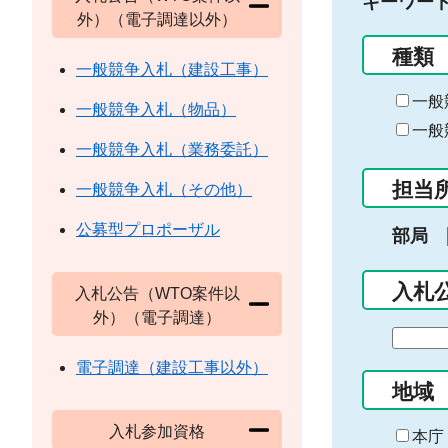
キーワー
外）（電子調達以外）
種類
一般競争入札（建設工事）
一般
一般競争入札（物品）
一般
一般競争入札（業務委託）
担当
一般競争入札（その他）
公募型プロポーザル
部局
入札
入札公告（WTO案件以
外）（電子調達）
期
間
電子調達（建設工事以外）
の
地域
始
入札参加資格
ま
本庁