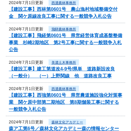
2024年7月1日更新
西濃農林事務所
【建設工事】西林第0601号 農山漁村地域整備交付
金 関ケ原線改良工事に関する一般競争入札公告
2024年7月1日更新
飛騨農林事務所
【建設工事】飛経第0601号 県営経営体育成基盤整備
事業 杉崎2期地区 第2号工事に関する一般競争入札
公告
2024年7月1日更新
美濃土木事務所
【建設工事】建工第道改4-9号/県単 道路新設改良
（一般分） （一）上野関線 他 道路改良工事
2024年7月1日更新
西濃農林事務所
【建設工事】西強第0601号 県営農道施設強化対策事
業 関ケ原中部第二期地区 第8期舗装工事に関する
一般競争入札公告
2024年7月1日更新
森林文化アカデミー
森ア工第6号／森林文化アカデミー森の情報センター