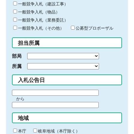
キ
一般競争入札（建設工事）
ー
一般競争入札（物品）
ワ
一般競争入札（業務委託）
ー
ド
一般競争入札（その他）
公募型プロポーザル
を
入
担当所属
力
部局
所属
入札公告日
期
から
間
期
の
間
始
地域
の
ま
終
り
わ
本庁
岐阜地域（本庁除く）