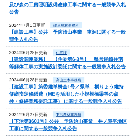
及び森の工房照明設備改修工事に関する一般競争入札
公告
2024年7月1日更新
岐阜農林事務所
【建設工事】公共 予防治山事業 車洞に関する一般
競争入札公告
2024年6月28日更新
住宅課
【建設関連業務】 【住委第6-3号】 県営尾崎住宅
等解体工事の実施設計委託に関する一般競争入札公告
2024年6月28日更新
高山土木事務所
【建設工事】第委維単橋全1号／県単 橋りょう維持
修繕指定修繕費（MEを活用した小規模橋梁等の点
検・修繕業務委託工事） に関する一般競争入札公告
2024年6月27日更新
下呂農林事務所
【下治第0601号】公共 予防治山事業 井ノ表平地区
工事に関する一般競争入札公告