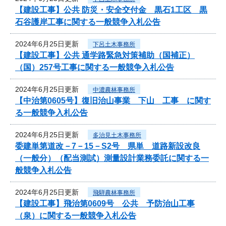
【建設工事】公共 防災・安全交付金 黒石1工区 黒
石谷護岸工事に関する一般競争入札公告
2024年6月25日更新
下呂土木事務所
【建設工事】公共 通学路緊急対策補助（国補正）
（国）257号工事に関する一般競争入札公告
2024年6月25日更新
中濃農林事務所
【中治第0605号】復旧治山事業 下山 工事 に関す
る一般競争入札公告
2024年6月25日更新
多治見土木事務所
委建単第道改－7－15－S2号 県単 道路新設改良
（一般分）（配当測試）測量設計業務委託に関する一
般競争入札公告
2024年6月25日更新
飛騨農林事務所
【建設工事】飛治第0609号 公共 予防治山工事
（泉）に関する一般競争入札公告