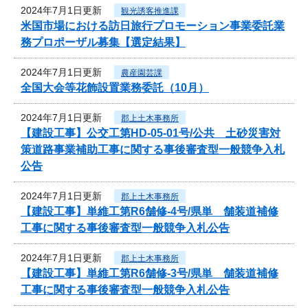
2024年7月1日更新
観光誘客推進課
米国市場における訪日旅行プロモーション事業委託業
務プロポーザル募集【選定結果】
2024年7月1日更新
農産園芸課
全国大会等花飾設置業務委託（10月）
2024年7月1日更新
郡上土木事務所
【建設工事】公交工第HD-05-01号/公共 土砂災害対
策道路事業補助工事に関する事後審査型一般競争入札
公告
2024年7月1日更新
郡上土木事務所
【建設工事】単維工第R6舗修-4号/県単 舗装道補修
工事に関する事後審査型一般競争入札公告
2024年7月1日更新
郡上土木事務所
【建設工事】単維工第R6舗修-3号/県単 舗装道補修
工事に関する事後審査型一般競争入札公告