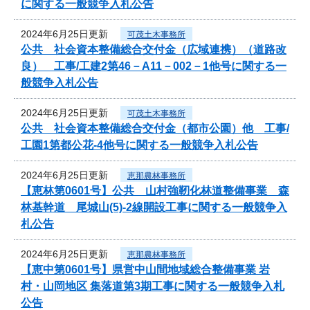
に関する一般競争入札公告
2024年6月25日更新
可茂土木事務所
公共 社会資本整備総合交付金（広域連携）（道路改
良） 工事/工建2第46－A11－002－1他号に関する一
般競争入札公告
2024年6月25日更新
可茂土木事務所
公共 社会資本整備総合交付金（都市公園）他 工事/
工園1第都公花-4他号に関する一般競争入札公告
2024年6月25日更新
恵那農林事務所
【恵林第0601号】公共 山村強靭化林道整備事業 森
林基幹道 尾城山(5)-2線開設工事に関する一般競争入
札公告
2024年6月25日更新
恵那農林事務所
【恵中第0601号】県営中山間地域総合整備事業 岩
村・山岡地区 集落道第3期工事に関する一般競争入札
公告