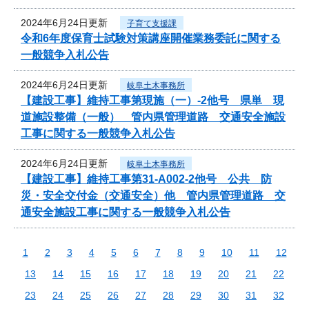
2024年6月24日更新
子育て支援課
令和6年度保育士試験対策講座開催業務委託に関する
一般競争入札公告
2024年6月24日更新
岐阜土木事務所
【建設工事】維持工事第現施（一）-2他号 県単 現
道施設整備（一般） 管内県管理道路 交通安全施設
工事に関する一般競争入札公告
2024年6月24日更新
岐阜土木事務所
【建設工事】維持工事第31-A002-2他号 公共 防
災・安全交付金（交通安全）他 管内県管理道路 交
通安全施設工事に関する一般競争入札公告
1
2
3
4
5
6
7
8
9
10
11
12
13
14
15
16
17
18
19
20
21
22
23
24
25
26
27
28
29
30
31
32