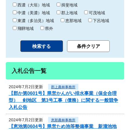
り
西濃（大垣）地域
揖斐地域
中濃（美濃）地域
郡上地域
可茂地域
東濃（多治見）地域
恵那地域
下呂地域
飛騨地域
県外
入札公告一覧
2024年7月2日更新
郡上農林事務所
【郡か第0601号】県営かんがい排水事業（保全合理
型） 剣地区 第3号工事（債務）に関する一般競争
入札公告
2024年7月2日更新
恵那農林事務所
【恵池第0604号】県営ため池等整備事業 新溜池地