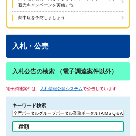
観光キャンペーンを実施」他
熱中症を予防しましょう
本
文
入札・公売
入札公告の検索 （電子調達案件以外）
電子調達案件は、
入札情報公開システム
で公告しています
キーワード検索
検
索
す
種類
る