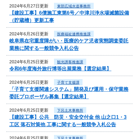
2024年6月27日更新
東部広域水道事務所
【建設工事】6債施工東第6号／中津川浄水場滅菌設備
（貯蔵槽）更新工事
2024年6月26日更新
医療福祉連携推進課
岐阜県在宅重度障がい・医療的ケア児者実態調査委託
業務に関する一般競争入札公告
2024年6月25日更新
観光誘客推進課
令和6年度海外旅行博等出展業務【選定結果】
2024年6月25日更新
子育て支援課
「子育て支援関連システム」開発及び運用・保守業務
委託プロポーザル募集【選定結果】
2024年6月25日更新
下呂土木事務所
【建設工事】公共 防災・安全交付金 他 山之口1・3
工区 落石対策他 工事に関する一般競争入札公告
2024年6月25日更新
下呂土木事務所