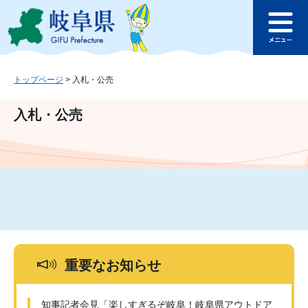
ペ
メ
このページの本文へ
ー
ニ
メ
ジ
ュ
ニ
の
ー
ュ
先
を
ー
頭
飛
トップページ
>
入札・公売
で
ば
す
し
入札・公売
。
て
本
文
へ
重要なお知らせ
知事記者会見「楽しすぎるぞ岐阜！岐阜県アウトドア