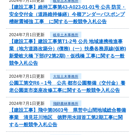
2024年7月1日更新
岐阜土木事務所
【建設工事】維持工事第43-A023-01-01号 公共 防災・
安全交付金（道路維持修繕）今嶺アンダーパスポンプ
槽耐震補強 工事 に関する一般競争入札公告
2024年7月1日更新
岐阜土木事務所
【建設工事】建設工事第T1-2号 公共 地域連携推進事
業（地方道路改築分）(債務)（一）扶桑各務原線(仮称)
新愛岐大橋 下部(P2第2期)・仮桟橋 工事に関する一般
競争入札公告
2024年7月1日更新
大垣土木事務所
公園工第交R6－1号 公共 都市公園整備（交付金）養
老公園楽市楽座改修工事に関する一般競争入札公告
2024年7月1日更新
飛騨農林事務所
【建設工事】飛中第0603号 県営中山間地域総合整備
事業 清見荘川地区 徳野用水頭首工第2期工事に関
する一般競争入札公告