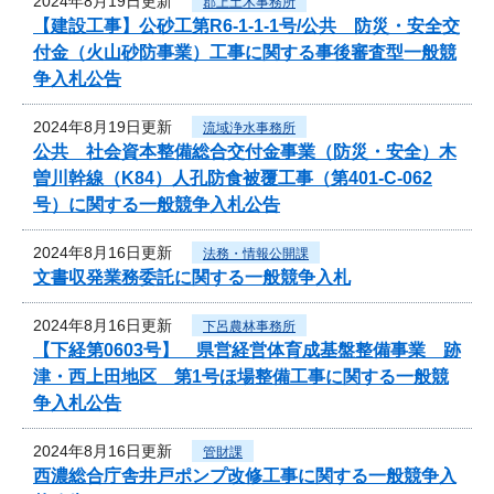
2024年8月19日更新
郡上土木事務所
【建設工事】公砂工第R6-1-1-1号/公共 防災・安全交
付金（火山砂防事業）工事に関する事後審査型一般競
争入札公告
2024年8月19日更新
流域浄水事務所
公共 社会資本整備総合交付金事業（防災・安全）木
曽川幹線（K84）人孔防食被覆工事（第401-C-062
号）に関する一般競争入札公告
2024年8月16日更新
法務・情報公開課
文書収発業務委託に関する一般競争入札
2024年8月16日更新
下呂農林事務所
【下経第0603号】 県営経営体育成基盤整備事業 跡
津・西上田地区 第1号ほ場整備工事に関する一般競
争入札公告
2024年8月16日更新
管財課
西濃総合庁舎井戸ポンプ改修工事に関する一般競争入