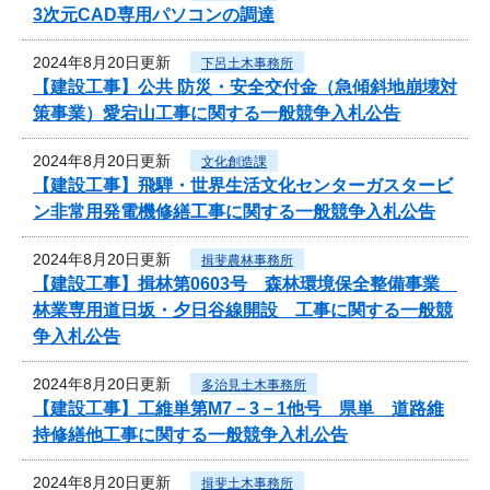
3次元CAD専用パソコンの調達
2024年8月20日更新
下呂土木事務所
【建設工事】公共 防災・安全交付金（急傾斜地崩壊対
策事業）愛宕山工事に関する一般競争入札公告
2024年8月20日更新
文化創造課
【建設工事】飛騨・世界生活文化センターガスタービ
ン非常用発電機修繕工事に関する一般競争入札公告
2024年8月20日更新
揖斐農林事務所
【建設工事】揖林第0603号 森林環境保全整備事業
林業専用道日坂・夕日谷線開設 工事に関する一般競
争入札公告
2024年8月20日更新
多治見土木事務所
【建設工事】工維単第M7－3－1他号 県単 道路維
持修繕他工事に関する一般競争入札公告
2024年8月20日更新
揖斐土木事務所