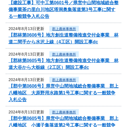
【建設工事】可中工第0601号／県営中山間地域総合整
備事業茶の里白川地区塔洞奥集落道第3号工事に関す
る一般競争入札公告
2024年8月13日更新
郡上農林事務所
【郡林第0606号】地方創生道整備推進交付金事業 林
道二間手から水沢上線（4工区）開設工事dc
2024年8月13日更新
郡上農林事務所
【郡林第0605号】地方創生道整備推進交付金事業 林
道大谷から大栃線（2工区）開設工事dc
2024年8月13日更新
郡上農林事務所
【郡中第0606号】県営中山間地域総合整備事業 郡上
八幡地区 大原野用水路第1号工事に関する一般競争
入札公告
2024年8月13日更新
郡上農林事務所
【郡中第0605号】県営中山間地域総合整備事業 郡上
八幡地区 小瀬子集落道第2号工事に関する一般競争