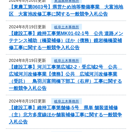
2024年8月20日更新
東濃農林事務所
【東農工第0603号】県営ため池等整備事業 大富池地
区 大富池改修工事に関する一般競争入札公告
2024年8月19日更新
岐阜土木事務所
【建設工事】維持工事第MK01-02-1号 公共 道路メン
テナンス補助（橋梁補修）ほか（債務）鏡岩橋橋梁補
修工事に関する一般競争入札公告
2024年8月19日更新
岐阜土木事務所
【建設工事】河川工事第広域2-2・受広域2号 公共
広域河川改修事業【債務】公共 広域河川改修事業
（受託） 鳥羽川富岡橋下部工（右岸）工事に関する
一般競争入札公告
2024年8月19日更新
岐阜土木事務所
【建設工事】維持工事第舗修-5号 県単 舗装道補修
（主）北方多度線ほか舗装補修工事に関する一般競争
入札公告