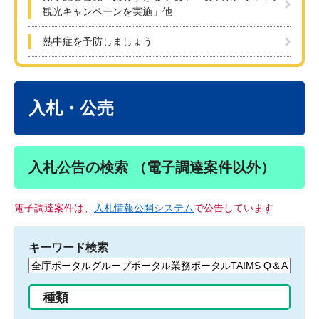
観光キャンペーンを実施」他
熱中症を予防しましょう
本
文
入札・公売
入札公告の検索 （電子調達案件以外）
電子調達案件は、
入札情報公開システム
で公告しています
キーワード検索
検
索
す
種類
る