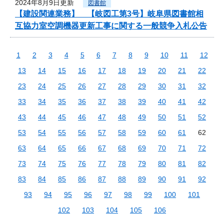
2024年8月9日更新
図書館
【建設関連業務】 【岐図工第3号】岐阜県図書館相
互協力室空調機器更新工事に関する一般競争入札公告
1
2
3
4
5
6
7
8
9
10
11
12
13
14
15
16
17
18
19
20
21
22
23
24
25
26
27
28
29
30
31
32
33
34
35
36
37
38
39
40
41
42
43
44
45
46
47
48
49
50
51
52
53
54
55
56
57
58
59
60
61
62
63
64
65
66
67
68
69
70
71
72
73
74
75
76
77
78
79
80
81
82
83
84
85
86
87
88
89
90
91
92
93
94
95
96
97
98
99
100
101
102
103
104
105
106