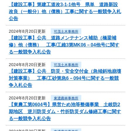
【建設工事】第建工道改3-1-1他号 県単 道路新設
改良（一般分）他（債務）工事に関する一般競争入札
公告
2024年8月20日更新
可茂土木事務所
【建設工事】公共 道路メンテナンス補助（橋梁補
修）他（債務） 工事/工維3第MK06－04他号に関す
る一般競争入札公告
2024年8月20日更新
可茂土木事務所
【建設工事】公共 防災・安全交付金（急傾斜地崩壊
対策事業） 工事/工砂第急6－094号に関する一般競
争入札公告
2024年8月20日更新
東濃農林事務所
【東農工第0604号】県営ため池等整備事業 土岐防2
期地区 逆川防災ダム・竹折防災ダム修繕工事に関す
る一般競争入札公告