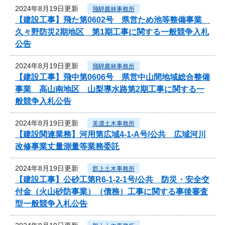
2024年8月19日更新
飛騨農林事務所
【建設工事】飛た第0602号 県営ため池等整備事業
久々野防災2期地区 第1期工事に関する一般競争入札
公告
2024年8月19日更新
飛騨農林事務所
【建設工事】飛中第0606号 県営中山間地域総合整備
事業 高山南地区 山梨導水路第2期工事に関する一
般競争入札公告
2024年8月19日更新
美濃土木事務所
【建設関連業務】河用第広域4-1-A号/公共 広域河川
改修事業丈量測量等業務委託
2024年8月19日更新
郡上土木事務所
【建設工事】公砂工第R6-1-2-1号/公共 防災・安全交
付金（火山砂防事業）（債務）工事に関する事後審査
型一般競争入札公告