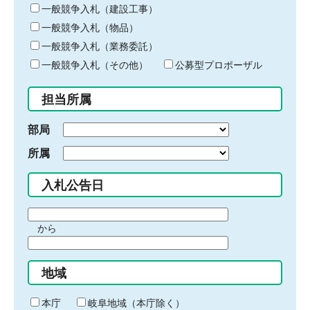
キ
一般競争入札（建設工事）
ー
一般競争入札（物品）
ワ
一般競争入札（業務委託）
ー
ド
一般競争入札（その他）
公募型プロポーザル
を
入
担当所属
力
部局
所属
入札公告日
期
から
間
期
の
間
始
地域
の
ま
終
り
わ
本庁
岐阜地域（本庁除く）