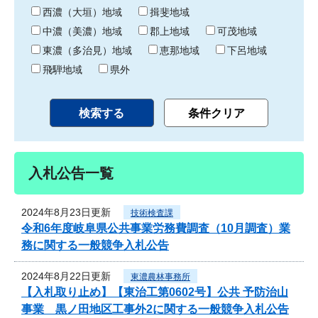
り
西濃（大垣）地域
揖斐地域
中濃（美濃）地域
郡上地域
可茂地域
東濃（多治見）地域
恵那地域
下呂地域
飛騨地域
県外
入札公告一覧
2024年8月23日更新
技術検査課
令和6年度岐阜県公共事業労務費調査（10月調査）業
務に関する一般競争入札公告
2024年8月22日更新
東濃農林事務所
【入札取り止め】【東治工第0602号】公共 予防治山
事業 黒ノ田地区工事外2に関する一般競争入札公告