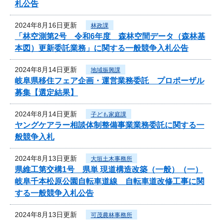
札公告
2024年8月16日更新
林政課
「林空測第2号 令和6年度 森林空間データ（森林基
本図）更新委託業務」に関する一般競争入札公告
2024年8月14日更新
地域振興課
岐阜県移住フェア企画・運営業務委託 プロポーザル
募集【選定結果】
2024年8月14日更新
子ども家庭課
ヤングケアラー相談体制整備事業業務委託に関する一
般競争入札
2024年8月13日更新
大垣土木事務所
県維工第交構1号 県単 現道構造改築（一般）（一）
岐阜千本松原公園自転車道線 自転車道改修工事に関
する一般競争入札公告
2024年8月13日更新
可茂農林事務所