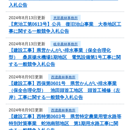
入札公告
2024年8月13日更新
恵那農林事務所
【恵治工第0613号】公共 復旧治山事業 大巻地区工
事に関する一般競争入札公告
2024年8月13日更新
岐阜農林事務所
【建設工事】県営かんがい排水事業（保全合理化
型） 桑原揚水機場1期地区 電気設備第1号工事に関
する一般競争入札公告
2024年8月9日更新
西濃農林事務所
【建設工事】西保第0601号 県営かんがい排水事業
（保全合理化型） 池田頭首工地区 頭首工補修（左
岸）工事に関する一般競争入札公告
2024年8月9日更新
西濃農林事務所
【建設工事】西特第0603号 県営特定農業用管水路等
特別対策事業 蛇池南部地区 第1期用水路工事に関