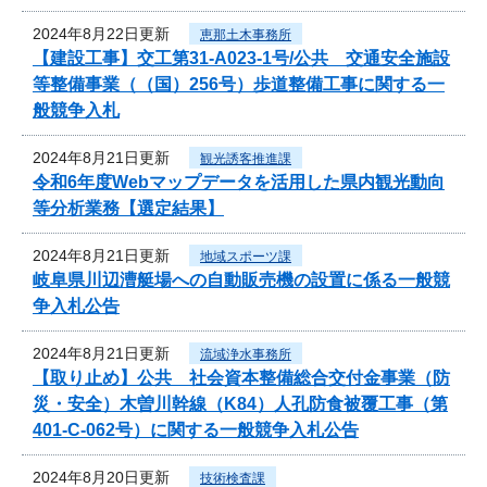
2024年8月22日更新
恵那土木事務所
【建設工事】交工第31-A023-1号/公共 交通安全施設
等整備事業（（国）256号）歩道整備工事に関する一
般競争入札
2024年8月21日更新
観光誘客推進課
令和6年度Webマップデータを活用した県内観光動向
等分析業務【選定結果】
2024年8月21日更新
地域スポーツ課
岐阜県川辺漕艇場への自動販売機の設置に係る一般競
争入札公告
2024年8月21日更新
流域浄水事務所
【取り止め】公共 社会資本整備総合交付金事業（防
災・安全）木曽川幹線（K84）人孔防食被覆工事（第
401-C-062号）に関する一般競争入札公告
2024年8月20日更新
技術検査課