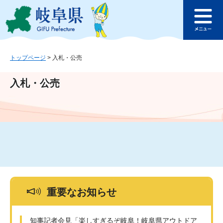
ペ
メ
このページの本文へ
ー
ニ
メ
ジ
ュ
ニ
の
ー
ュ
先
を
ー
頭
飛
トップページ
>
入札・公売
で
ば
す
し
入札・公売
。
て
本
文
へ
重要なお知らせ
知事記者会見「楽しすぎるぞ岐阜！岐阜県アウトドア