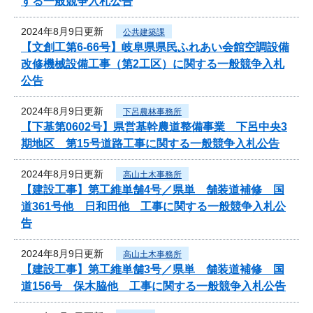
する一般競争入札公告
2024年8月9日更新
公共建築課
【文創工第6-66号】岐阜県県民ふれあい会館空調設備
改修機械設備工事（第2工区）に関する一般競争入札
公告
2024年8月9日更新
下呂農林事務所
【下基第0602号】県営基幹農道整備事業 下呂中央3
期地区 第15号道路工事に関する一般競争入札公告
2024年8月9日更新
高山土木事務所
【建設工事】第工維単舗4号／県単 舗装道補修 国
道361号他 日和田他 工事に関する一般競争入札公
告
2024年8月9日更新
高山土木事務所
【建設工事】第工維単舗3号／県単 舗装道補修 国
道156号 保木脇他 工事に関する一般競争入札公告