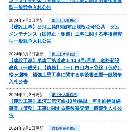
災・安全交付金（交通安全）他工事に関する事後審査
型一般競争入札公告
2024年9月2日更新
郡上土木事務所
【建設工事】公河工第R5国補正堰改-2号/公共 ダム
メンテナンス（国補正・翌債）工事に関する事後審査
型一般競争入札公告
2024年9月2日更新
郡上土木事務所
【建設工事】単建工第道改-5-13-4号/県単 道路新設
改良（一般分）【債務】（一）白山内ヶ谷線（仮称）
松ヶ瀬橋 補強土壁工事に関する事後審査型一般競争
入札公告
2024年9月2日更新
郡上土木事務所
【建設工事】単河工第河修-10号/県単 河川維持修繕
事業（債務）工事に関する事後審査型一般競争入札公
告
2024年9月2日更新
自動車税事務所