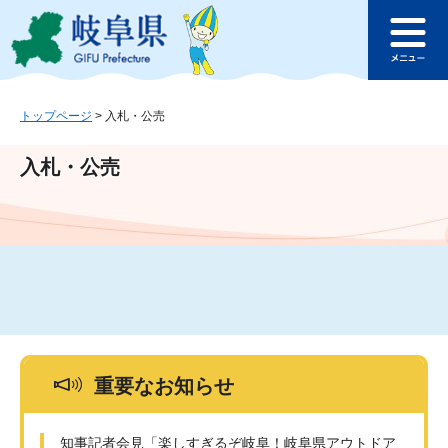
ペ
メ
このページの本文へ
ー
ニ
メ
ジ
ュ
ニ
の
ー
ュ
先
を
ー
頭
飛
トップページ
>
入札・公売
で
ば
す
し
入札・公売
。
て
本
文
へ
重要なお知らせ
知事記者会見「楽しすぎるぞ岐阜！岐阜県アウトドア