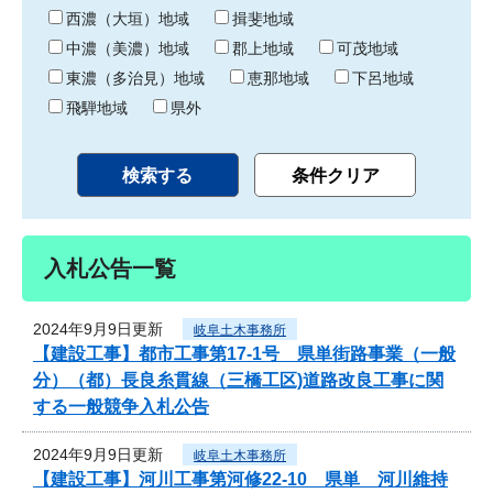
り
西濃（大垣）地域
揖斐地域
中濃（美濃）地域
郡上地域
可茂地域
東濃（多治見）地域
恵那地域
下呂地域
飛騨地域
県外
入札公告一覧
2024年9月9日更新
岐阜土木事務所
【建設工事】都市工事第17-1号 県単街路事業（一般
分）（都）長良糸貫線（三橋工区)道路改良工事に関
する一般競争入札公告
2024年9月9日更新
岐阜土木事務所
【建設工事】河川工事第河修22-10 県単 河川維持