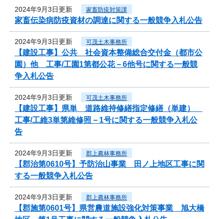
2024年9月3日更新
家畜防疫対策課
家畜伝染病防疫資材の調達に関する一般競争入札公告
2024年9月3日更新
可茂土木事務所
【建設工事】公共 社会資本整備総合交付金（都市公
園）他 工事/工園1第都公花－6他号に関する一般競
争入札公告
2024年9月3日更新
可茂土木事務所
【建設工事】県単 道路維持修繕指定修繕（単建）
工事/工維3単第維修照－1号に関する一般競争入札公
告
2024年9月3日更新
郡上農林事務所
【郡治第0610号】予防治山事業 田ノ上地区工事に関
する一般競争入札公告
2024年9月3日更新
郡上農林事務所
【郡施第0601号】県営農道施設強化対策事業 旭大橋