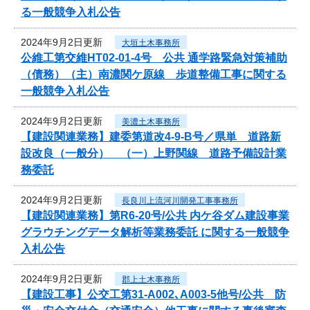
る一般競争入札公告
2024年9月2日更新
大垣土木事務所
公維工第交維HT02-01-4号 公共 通学路緊急対策補助
（債務）（主）南濃関ケ原線 歩道整備工事に関する
一般競争入札公告
2024年9月2日更新
美濃土木事務所
【建設関連業務】建委第道改4-9-B号／県単 道路新
設改良（一般分） （一）上野関線 道路予備設計業
務委託
2024年9月2日更新
長良川上流河川開発工事事務所
【建設関連業務】第R6-20号/公共 内ケ谷ダム建設事業
グラウチングデータ解析等業務委託 に関する一般競争
入札公告
2024年9月2日更新
郡上土木事務所
【建設工事】公交工第31-A002､A003-5他号/公共 防