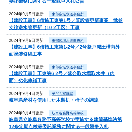
委託業務に関する一般競争入札公告
2024年9月5日更新
東部広域水道事務所
【建設工事】6債施工東第1号／既設管更新事業 武並
支線送水管更新（10-2工区）工事
2024年9月5日更新
東部広域水道事務所
【建設工事】6債指工東第1-2号／2号釜戸減圧槽内外
面塗装修繕工事
2024年9月5日更新
東部広域水道事務所
【建設工事】工東第6-2号／落合取水場取水井（内
面）劣化修繕工事
2024年9月4日更新
子ども家庭課
岐阜県産材を使用した木製机・椅子の調達
2024年9月4日更新
岐阜各務野高等学校
岐阜県立岐阜各務野高等学校で実施する建築基準法第
12条定期点検等委託業務に関する一般競争入札