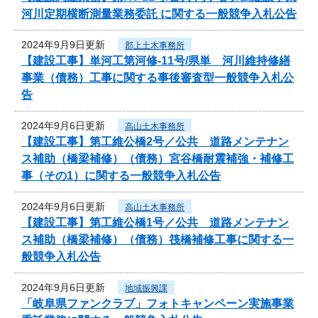
河川定期横断測量業務委託 に関する一般競争入札公告
2024年9月9日更新
郡上土木事務所
【建設工事】単河工第河修-11号/県単 河川維持修繕
事業（債務）工事に関する事後審査型一般競争入札公
告
2024年9月6日更新
高山土木事務所
【建設工事】第工維公橋2号／公共 道路メンテナン
ス補助（橋梁補修）（債務）宮谷橋耐震補強・補修工
事（その1）に関する一般競争入札公告
2024年9月6日更新
高山土木事務所
【建設工事】第工維公橋1号／公共 道路メンテナン
ス補助（橋梁補修）（債務）筏橋補修工事に関する一
般競争入札公告
2024年9月6日更新
地域振興課
「岐阜県ファンクラブ」フォトキャンペーン実施事業