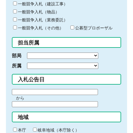
キ
一般競争入札（建設工事）
ー
一般競争入札（物品）
ワ
一般競争入札（業務委託）
ー
ド
一般競争入札（その他）
公募型プロポーザル
を
入
担当所属
力
部局
所属
入札公告日
期
から
間
期
の
間
始
地域
の
ま
終
り
わ
本庁
岐阜地域（本庁除く）