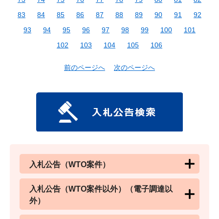
83
84
85
86
87
88
89
90
91
92
93
94
95
96
97
98
99
100
101
102
103
104
105
106
前のページへ
次のページへ
入札公告（WTO案件）
入札公告（WTO案件以外）（電子調達以
外）