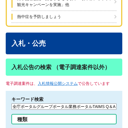
観光キャンペーンを実施」他
熱中症を予防しましょう
本
文
入札・公売
入札公告の検索 （電子調達案件以外）
電子調達案件は、
入札情報公開システム
で公告しています
キーワード検索
検
索
す
種類
る