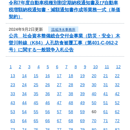
令和7年度自動車税種別割定期納税通知書及び自動車
税増額納税通知書・減額通知書作成等業務一式（単価
契約）
2024年9月2日更新
流域浄水事務所
公共 社会資本整備総合交付金事業（防災・安全）木
曽川幹線（K84）人孔防食被覆工事（第401-C-062-2
号）に関する一般競争入札公告
1
2
3
4
5
6
7
8
9
10
11
12
13
14
15
16
17
18
19
20
21
22
23
24
25
26
27
28
29
30
31
32
33
34
35
36
37
38
39
40
41
42
43
44
45
46
47
48
49
50
51
52
53
54
55
56
57
58
59
60
61
62
63
64
65
66
67
68
69
70
71
72
73
74
75
76
77
78
79
80
81
82