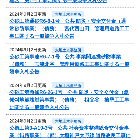
地区 第1号工事に関する一般競争入札公告
2024年9月2日更新
大垣土木事務所
公砂工第通砂R6-8-1号 公共 防災・安全交付金（通
常砂防事業）（債務） 宮代西山田 管理用道路工工
事に関する一般競争入札公告
2024年9月2日更新
大垣土木事務所
公砂工第事連R6-7-1号 公共 事業間連携砂防事業
（債務） 志津北谷 管理用道路工工事に関する一般
競争入札公告
2024年9月2日更新
大垣土木事務所
公砂工第急傾R6-26-1号 公共 防災・安全交付金（急
傾斜地崩壊対策事業）（債務） 祖父谷 擁壁工工事
に関する一般競争入札公告
2024年9月2日更新
大垣土木事務所
公街工第3-A19-3号 公共 社会資本整備総合交付金事
業（街路事業）（都）大垣神戸大野線 道路改良工事に