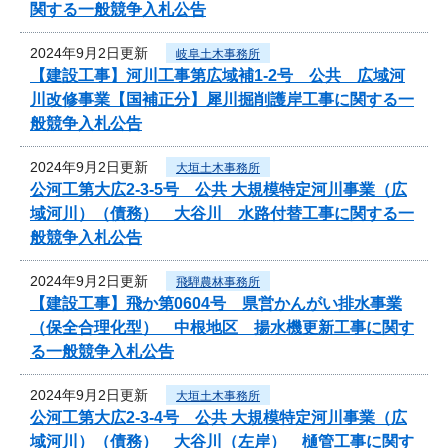
関する一般競争入札公告
2024年9月2日更新
岐阜土木事務所
【建設工事】河川工事第広域補1-2号 公共 広域河
川改修事業【国補正分】犀川掘削護岸工事に関する一
般競争入札公告
2024年9月2日更新
大垣土木事務所
公河工第大広2-3-5号 公共 大規模特定河川事業（広
域河川）（債務） 大谷川 水路付替工事に関する一
般競争入札公告
2024年9月2日更新
飛騨農林事務所
【建設工事】飛か第0604号 県営かんがい排水事業
（保全合理化型） 中根地区 揚水機更新工事に関す
る一般競争入札公告
2024年9月2日更新
大垣土木事務所
公河工第大広2-3-4号 公共 大規模特定河川事業（広
域河川）（債務） 大谷川（左岸） 樋管工事に関す