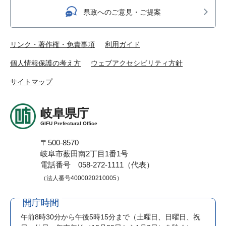
県政へのご意見・ご提案
リンク・著作権・免責事項
利用ガイド
個人情報保護の考え方
ウェブアクセシビリティ方針
サイトマップ
岐阜県庁
GIFU Prefectural Office
〒500-8570
岐阜市薮田南2丁目1番1号
電話番号 058-272-1111（代表）
（法人番号4000020210005）
開庁時間
午前8時30分から午後5時15分まで
（土曜日、日曜日、祝