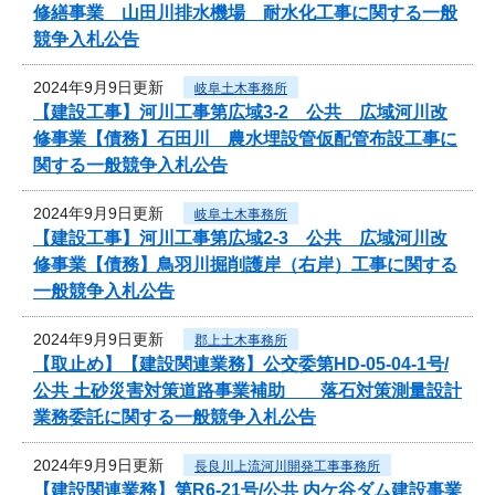
修繕事業 山田川排水機場 耐水化工事に関する一般
競争入札公告
2024年9月9日更新
岐阜土木事務所
【建設工事】河川工事第広域3-2 公共 広域河川改
修事業【債務】石田川 農水埋設管仮配管布設工事に
関する一般競争入札公告
2024年9月9日更新
岐阜土木事務所
【建設工事】河川工事第広域2-3 公共 広域河川改
修事業【債務】鳥羽川掘削護岸（右岸）工事に関する
一般競争入札公告
2024年9月9日更新
郡上土木事務所
【取止め】【建設関連業務】公交委第HD-05-04-1号/
公共 土砂災害対策道路事業補助 落石対策測量設計
業務委託に関する一般競争入札公告
2024年9月9日更新
長良川上流河川開発工事事務所
【建設関連業務】第R6-21号/公共 内ケ谷ダム建設事業