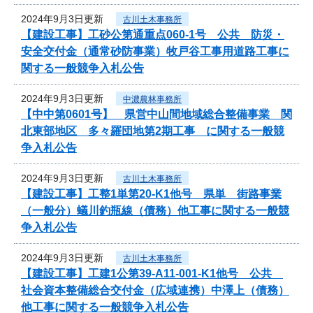
2024年9月3日更新
古川土木事務所
【建設工事】工砂公第通重点060-1号 公共 防災・
安全交付金（通常砂防事業）牧戸谷工事用道路工事に
関する一般競争入札公告
2024年9月3日更新
中濃農林事務所
【中中第0601号】 県営中山間地域総合整備事業 関
北東部地区 多々羅団地第2期工事 に関する一般競
争入札公告
2024年9月3日更新
古川土木事務所
【建設工事】工整1単第20-K1他号 県単 街路事業
（一般分）蟻川釣瓶線（債務）他工事に関する一般競
争入札公告
2024年9月3日更新
古川土木事務所
【建設工事】工建1公第39-A11-001-K1他号 公共
社会資本整備総合交付金（広域連携）中澤上（債務）
他工事に関する一般競争入札公告