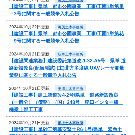
【建設工事】県単 都市公園事業 工事/工園1単第里
－3号に関する一般競争入札公告
2024年10月22日更新
可茂土木事務所
【建設工事】県単 都市公園事業 工事/工園1単第花
－9号に関する一般競争入札公告
2024年10月21日更新
岐阜土木事務所
【建設関連業務】建設委託第道改-1-32-A5号 県単 道
路新設改良(配当測試) (主)北方多度線 UAVレーザ測量
業務に関する一般競争入札公告
2024年10月21日更新
美濃土木事務所
【建設工事】建工第道改4-2号/県単 道路新設改良
（一般分）（債務）（国）248号 稲口インター橋
橋梁上部工工事
2024年10月21日更新
郡上土木事務所
【建設工事】単砂工第暮安緊土R6-1号/県単 緊急土