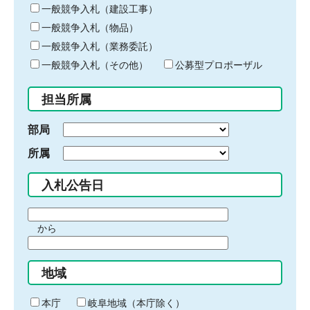
キ
一般競争入札（建設工事）
ー
一般競争入札（物品）
ワ
一般競争入札（業務委託）
ー
ド
一般競争入札（その他）
公募型プロポーザル
を
入
担当所属
力
部局
所属
入札公告日
期
から
間
期
の
間
始
地域
の
ま
終
り
わ
本庁
岐阜地域（本庁除く）