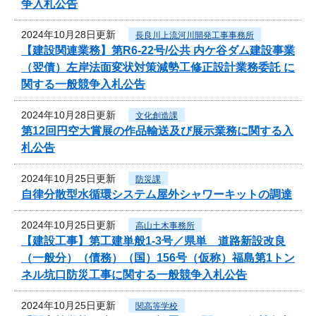
争入札公告
2024年10月28日更新
長良川上流河川開発工事事務所
【建設関連業務】第R6-22号/公共 内ケ谷ダム建設事業
（翌債）左岸法面変状対策減勢工修正設計業務委託 に
関する一般競争入札公告
2024年10月28日更新
文化創造課
第12回円空大賞展の作品輸送及び展示業務に関する入
札公告
2024年10月25日更新
防災課
自律分散型水循環システム屋外シャワーキットの調達
2024年10月25日更新
高山土木事務所
【建設工事】第工建単般1-3号／県単 道路新設改良
（一般分）（債務）（国）156号（仮称）福島第1トン
ネル坑口防災工事に関する一般競争入札公告
2024年10月25日更新
関高等学校