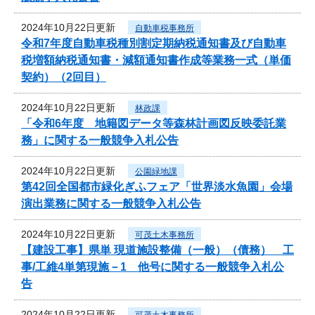
2024年10月22日更新
自動車税事務所
令和7年度自動車税種別割定期納税通知書及び自動車
税増額納税通知書・減額通知書作成等業務一式（単価
契約）（2回目）
2024年10月22日更新
林政課
「令和6年度 地籍図データ等森林計画図反映委託業
務」に関する一般競争入札公告
2024年10月22日更新
公園緑地課
第42回全国都市緑化ぎふフェア「世界淡水魚園」会場
演出業務に関する一般競争入札公告
2024年10月22日更新
可茂土木事務所
【建設工事】県単 現道施設整備（一般）（債務） 工
事/工維4単第現施－1 他号に関する一般競争入札公
告
2024年10月22日更新
可茂土木事務所