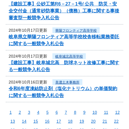
【建設工事】公砂工第R6－27－1号/ 公共 防災・安
全交付金（通常砂防事業）（債務）工事に関する事後
審査型一般競争入札公告
2024年10月17日更新
華陽フロンティア高等学校
岐阜県立華陽フロンティア高等学校校舎移転業務委託
に関する一般競争入札公告
2024年10月17日更新
岐阜城北高等学校
【建設工事】岐阜城北高 防球ネット改修工事に関す
る一般競争入札公告
2024年10月16日更新
美濃土木事務所
令和6年度凍結防止剤（塩化ナトリウム）の単価契約
に関する一般競争入札公告
1
2
3
4
5
6
7
8
9
10
11
12
13
14
15
16
17
18
19
20
21
22