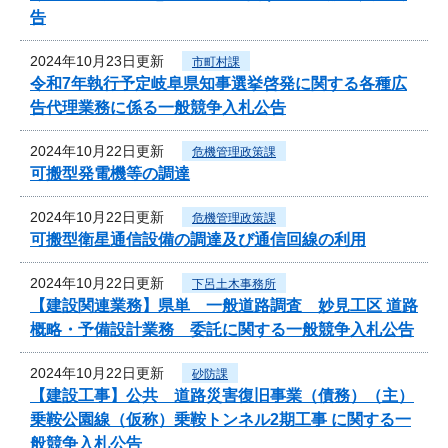
告
2024年10月23日更新
市町村課
令和7年執行予定岐阜県知事選挙啓発に関する各種広
告代理業務に係る一般競争入札公告
2024年10月22日更新
危機管理政策課
可搬型発電機等の調達
2024年10月22日更新
危機管理政策課
可搬型衛星通信設備の調達及び通信回線の利用
2024年10月22日更新
下呂土木事務所
【建設関連業務】県単 一般道路調査 妙見工区 道路
概略・予備設計業務 委託に関する一般競争入札公告
2024年10月22日更新
砂防課
【建設工事】公共 道路災害復旧事業（債務）（主）
乗鞍公園線（仮称）乗鞍トンネル2期工事 に関する一
般競争入札公告