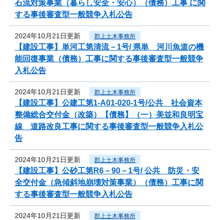
石流対策事業（暮らし安全・安心）（債務）工事 に関
する事後審査型一般競争入札公告
2024年10月21日更新
郡上土木事務所
【建設工事】単河工第清流－1号/ 県単 河川魚道の機
能回復事業（債務）工事に関する事後審査型一般競争
入札公告
2024年10月21日更新
郡上土木事務所
【建設工事】公建工第1-A01-020-1号/公共 社会資本
整備総合交付金（改築）【債務】（一）美並和良明宝
線 道路改良工事に関する事後審査型一般競争入札公
告
2024年10月21日更新
郡上土木事務所
【建設工事】公砂工第R6－90－1号/ 公共 防災・安
全交付金（急傾斜地崩壊対策事業）（債務）工事に関
する事後審査型一般競争入札公告
2024年10月21日更新
郡上土木事務所