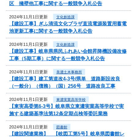
区 擁壁他工事に関する一般競争入札公告
2024年11月1日更新
文化創造課
【建設工事】ぎふ清流文化プラザ直流電源装置用蓄電
池更新工事に関する一般競争入札公告
2024年11月1日更新
文化創造課
【建設工事】岐阜県県民ふれあい会館昇降機設備改修
工事（5期工事）に関する一般競争入札公告
2024年11月1日更新
美濃土木事務所
【建設工事】建工第道改4-3号/県単 道路新設改良
（一般分）（債務）（国）256号 道路改良工事
2024年11月1日更新
東濃実業高等学校
【東実高委第6-3号】岐阜県立東濃実業高等学校で実
施する建築基準法第12条定期点検等委託業務
2024年11月1日更新
図書館
【建設関連業務】 【岐図工第5号】岐阜県図書館レ