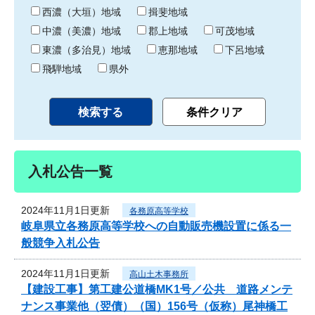
り
西濃（大垣）地域
揖斐地域
中濃（美濃）地域
郡上地域
可茂地域
東濃（多治見）地域
恵那地域
下呂地域
飛騨地域
県外
入札公告一覧
2024年11月1日更新
各務原高等学校
岐阜県立各務原高等学校への自動販売機設置に係る一
般競争入札公告
2024年11月1日更新
高山土木事務所
【建設工事】第工建公道橋MK1号／公共 道路メンテ
ナンス事業他（翌債）（国）156号（仮称）尾神橋工