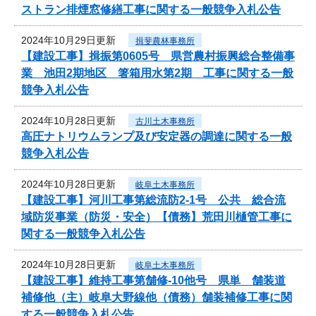
ストラン排煙窓修繕工事に関する一般競争入札公告
2024年10月29日更新
揖斐農林事務所
【建設工事】揖振第0605号 県営農村振興総合整備事
業 池田2期地区 箸箱用水第2期 工事に関する一般
競争入札公告
2024年10月28日更新
古川土木事務所
高圧ナトリウムランプ及び安定器の調達に関する一般
競争入札公告
2024年10月28日更新
岐阜土木事務所
【建設工事】河川工事第総流防2-1号 公共 総合流
域防災事業（防災・安全）【債務】荒田川樋管工事に
関する一般競争入札公告
2024年10月28日更新
岐阜土木事務所
【建設工事】維持工事第舗修-10他号 県単 舗装道
補修他（主）岐阜大野線他（債務）舗装補修工事に関
する一般競争入札公告