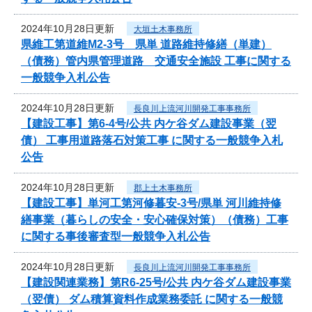
2024年10月28日更新
大垣土木事務所
県維工第道維M2-3号 県単 道路維持修繕（単建）
（債務）管内県管理道路 交通安全施設 工事に関する
一般競争入札公告
2024年10月28日更新
長良川上流河川開発工事事務所
【建設工事】第6-4号/公共 内ケ谷ダム建設事業（翌
債） 工事用道路落石対策工事 に関する一般競争入札
公告
2024年10月28日更新
郡上土木事務所
【建設工事】単河工第河修暮安-3号/県単 河川維持修
繕事業（暮らしの安全・安心確保対策）（債務）工事
に関する事後審査型一般競争入札公告
2024年10月28日更新
長良川上流河川開発工事事務所
【建設関連業務】第R6-25号/公共 内ケ谷ダム建設事業
（翌債） ダム積算資料作成業務委託 に関する一般競