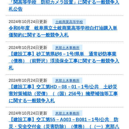
「関高等学校 防犯カメラ設置」に関する一般競争入
札公告
2024年10月24日更新
土岐商業高等学校
令和6年度 岐阜県立土岐商業高等学校白灯油購入単
価契約に関する一般競争入札
2024年10月24日更新
恵那土木事務所
【建設工事】砂工第県砂8－1号/県単 通常砂防事業
（債務）（前野沢）渓流保全工事に関する一般競争入
札
2024年10月24日更新
恵那土木事務所
【建設工事】交工第HD－08－01－1号/公共 土砂災
害対策補助（翌債）（（国）256号）擁壁補強等工事
に関する一般競争入札
2024年10月24日更新
恵那土木事務所
【建設工事】交工第55－A003－B081－1号/公共 防
災・安全交付金（災害防除）（債務）（（一）恵那八