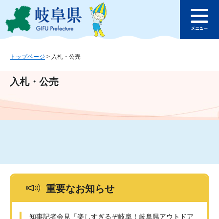
ペ
メ
このページの本文へ
ー
ニ
メ
ジ
ュ
ニ
の
ー
ュ
先
を
ー
頭
飛
トップページ
>
入札・公売
で
ば
す
し
入札・公売
。
て
本
文
へ
重要なお知らせ
知事記者会見「楽しすぎるぞ岐阜！岐阜県アウトドア