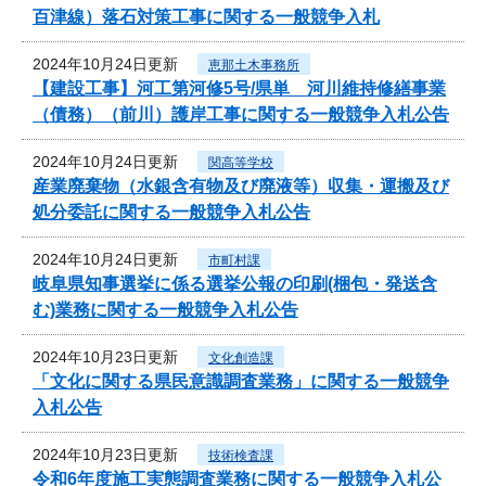
百津線）落石対策工事に関する一般競争入札
2024年10月24日更新
恵那土木事務所
【建設工事】河工第河修5号/県単 河川維持修繕事業
（債務）（前川）護岸工事に関する一般競争入札公告
2024年10月24日更新
関高等学校
産業廃棄物（水銀含有物及び廃液等）収集・運搬及び
処分委託に関する一般競争入札公告
2024年10月24日更新
市町村課
岐阜県知事選挙に係る選挙公報の印刷(梱包・発送含
む)業務に関する一般競争入札公告
2024年10月23日更新
文化創造課
「文化に関する県民意識調査業務」に関する一般競争
入札公告
2024年10月23日更新
技術検査課
令和6年度施工実態調査業務に関する一般競争入札公