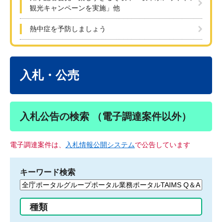
観光キャンペーンを実施」他
熱中症を予防しましょう
本
文
入札・公売
入札公告の検索 （電子調達案件以外）
電子調達案件は、
入札情報公開システム
で公告しています
キーワード検索
検
索
す
種類
る