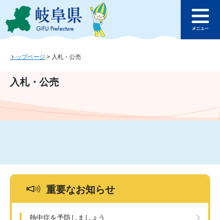
ペ
メ
このページの本文へ
ー
ニ
メ
ジ
ュ
ニ
の
ー
ュ
先
を
ー
頭
飛
トップページ
>
入札・公売
で
ば
す
し
入札・公売
。
て
本
文
へ
重要なお知らせ
熱中症を予防しましょう