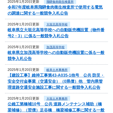
2025年1月20日更新
飛騨食肉衛生検査所
令和7年度岐阜県飛騨食肉衛生検査所で使用する電気
の調達に関する一般競争入札公告
2025年1月20日更新
大垣北高等学校
岐阜県立大垣北高等学校への自動販売機設置（物件番
号2・3）に係る一般競争入札公告
2025年1月20日更新
加茂高等学校
岐阜県立加茂高等学校への自動販売機設置に係る一般
競争入札公告
2025年1月20日更新
岐阜土木事務所
【建設工事】維持工事第43-A035-1他号 公共 防災・
安全交付金事業（交通安全）（0県債）他 管内県管
理道路交通安全施設工事に関する一般競争入札公告
2025年1月20日更新
大垣土木事務所
公維工第橋補10号 公共 道路メンテナンス補助（橋
梁補修）（翌債）足谷橋 橋梁補修工事に関する一般