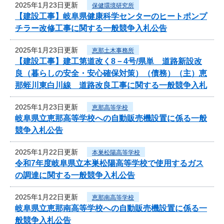
2025年1月23日更新
保健環境研究所
【建設工事】岐阜県健康科学センターのヒートポンプ
チラー改修工事に関する一般競争入札公告
2025年1月23日更新
恵那土木事務所
【建設工事】建工第道改く8－4号/県単 道路新設改
良（暮らしの安全・安心確保対策）（債務）（主）恵
那蛭川東白川線 道路改良工事に関する一般競争入札
2025年1月23日更新
恵那高等学校
岐阜県立恵那高等学校への自動販売機設置に係る一般
競争入札公告
2025年1月22日更新
本巣松陽高等学校
令和7年度岐阜県立本巣松陽高等学校で使用するガス
の調達に関する一般競争入札公告
2025年1月22日更新
恵那南高等学校
岐阜県立恵那南高等学校への自動販売機設置に係る一
般競争入札公告