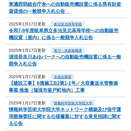
東濃西部総合庁舎への自動販売機設置に係る県有財産
賃貸借の一般競争入札公告
2025年1月17日更新
多治見北高等学校
令和7‐9年度岐阜県立多治見北高等学校への自動販売
機設置（屋内）に係る一般競争入札公告
2025年1月17日更新
里川・水産振興課
清流長良川あゆパークへの自動販売機設置に係る一般
競争入札公告
2025年1月17日更新
水道企業課
【建設工事】6債施工B2第1-1号／大容量送水管整備
事業 推進（瑞浪市釜戸町地内）工事
2025年1月17日更新
情報科学芸術大学院大学
情報科学芸術大学院大学ネットワーク構築及び保守運
用業務委託に関する仕様書案に対する意見招請に関す
る公告