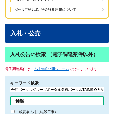
令和8年第3回定例会答弁速報について
本
文
入札・公売
入札公告の検索 （電子調達案件以外）
電子調達案件は、
入札情報公開システム
で公告しています
キーワード検索
検
索
す
種類
る
キ
一般競争入札（建設工事）