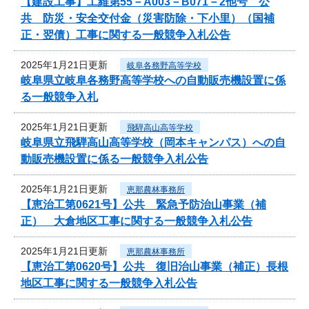
【建設工事】工維第55－A003－B071－2他号 公
共 防災・安全交付金（災害防除・下小里）（国補
正・翌債）工事に関する一般競争入札公告
2025年1月21日更新
岐阜各務野高等学校
岐阜県立岐阜各務野高等学校への自動販売機設置に係
る一般競争入札
2025年1月21日更新
飛騨高山高等学校
岐阜県立飛騨高山高等学校（岡本キャンパス）への自
動販売機設置に係る一般競争入札公告
2025年1月21日更新
恵那農林事務所
【恵治工第0621号】公共 緊急予防治山事業（補
正） 大倉地区工事に関する一般競争入札公告
2025年1月21日更新
恵那農林事務所
【恵治工第0620号】公共 復旧治山事業（補正）長根
地区工事に関する一般競争入札公告