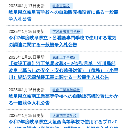
2025年1月17日更新
岐阜盲学校
岐阜県立岐阜盲学校への自動販売機設置に係る一般競
争入札公告
2025年1月16日更新
下呂看護専門学校
令和7年度岐阜県立下呂看護専門学校で使用する電気
の調達に関する一般競争入札公告
2025年1月16日更新
恵那土木事務所
【建設工事】河工第局改暮8－2他号/県単 河川局部
改良（暮らしの安全・安心確保対策）（債務）（小里
川）堤防天端舗装工事に関する一般競争入札公告
2025年1月16日更新
岐南工業高等学校
岐阜県立岐南工業高等学校への自動販売機設置にかか
る一般競争入札公告
2025年1月15日更新
大垣西高等学校
令和7年度岐阜県立大垣西高等学校で使用するプロパ