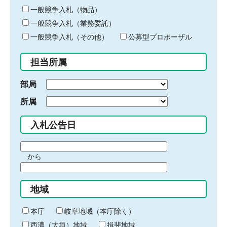
ー
一般競争入札（物品）
ワ
一般競争入札（業務委託）
ー
ド
一般競争入札（その他）
公募型プロポーザル
を
入
担当所属
力
部局
所属
入札公告日
期
から
間
期
の
間
始
地域
の
ま
終
り
わ
本庁
岐阜地域（本庁除く）
り
西濃（大垣）地域
揖斐地域