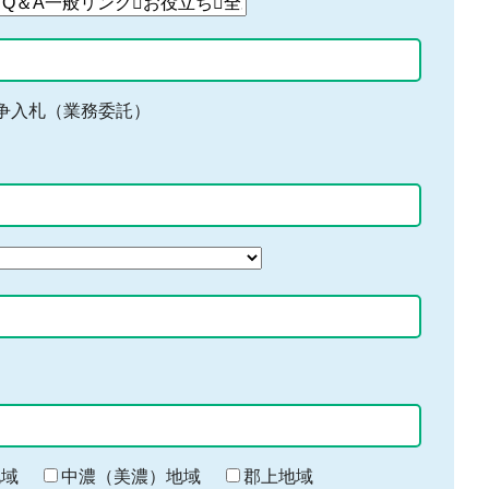
争入札（業務委託）
地域
中濃（美濃）地域
郡上地域