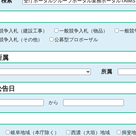
ド検索
検
索
す
る
キ
競争入札（建設工事）
一般競争入札（物品）
一般競
ー
競争入札（その他）
公募型プロポーザル
ワ
ー
所属
ド
を
所属
入
力
公告日
から
期
間
の
終
わ
岐阜地域（本庁除く）
西濃（大垣）地域
揖斐