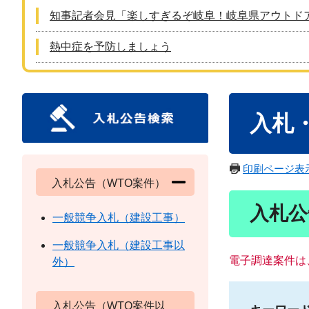
知事記者会見「楽しすぎるぞ岐阜！岐阜県アウトド
熱中症を予防しましょう
本
入札
文
印刷ページ表
入札公告（WTO案件）
入札公
一般競争入札（建設工事）
一般競争入札（建設工事以
電子調達案件は
外）
入札公告（WTO案件以