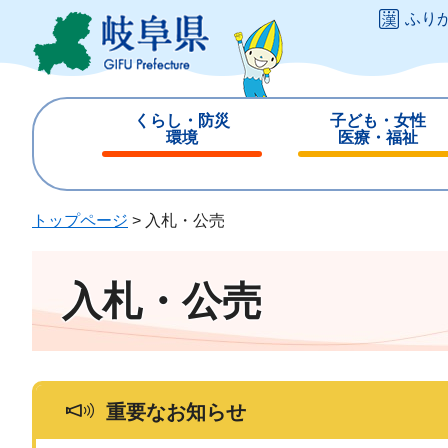
ペ
メ
ふり
ー
ニ
ジ
ュ
の
ー
先
を
くらし・防災
子ども・女性
頭
飛
環境
医療・福祉
で
ば
閉
閉
す
し
じ
じ
。
て
る
る
トップページ
>
入札・公売
本
文
へ
入札・公売
重要なお知らせ