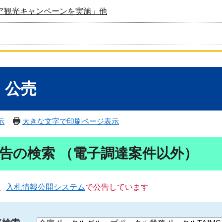
ア観光キャンペーンを実施」他
・公売
示
大きな文字で印刷ページ表示
告の検索 （電子調達案件以外）
、
入札情報公開システム
で公告しています