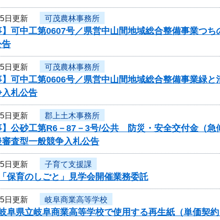
25日更新
可茂農林事務所
事】可中工第0607号／県営中山間地域総合整備事業つ
公告
25日更新
可茂農林事務所
事】可中工第0606号／県営中山間地域総合整備事業緑
争入札公告
25日更新
郡上土木事務所
】公砂工第R6－87－3号/公共 防災・安全交付金（
後審査型一般競争入札公告
25日更新
子育て支援課
度「保育のしごと」見学会開催業務委託
25日更新
岐阜商業高等学校
度岐阜県立岐阜商業高等学校で使用する再生紙（単価契