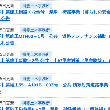
25日更新
揖斐土木事務所
事】第建工街路く-2他号 県単 街路事業（暮らしの安
札公告
25日更新
揖斐土木事務所
】第維工MTH03－1号 公共 道路メンテナンス補助（
入札公告
25日更新
揖斐土木事務所
事】第維工災防－2号 公共 土砂災害対策（災害防除）
25日更新
揖斐土木事務所
】第維工55－A101B－03Z号 公共 積寒対策道路
告
25日更新
揖斐土木事務所
事】第砂工砂修長6－2号 県単 砂防維持（一般修繕）