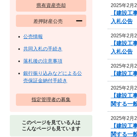
2025年2月
県有資産売却
【建設工
入札公告
差押財産公売
2025年2月
公売情報
【建設工
共同入札の手続き
入札公告
落札後の注意事項
2025年2月
【建設工事
銀行振り込みなどによる公
売保証金納付手続き
2025年2月
【建設工
指定管理者の募集
関する一
2025年2月
このページを見ている人は
【建設工
こんなページも見ています
関する一