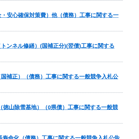
全・安心確保対策費）他（債務）工事に関する一
トンネル修繕）(国補正分)(翌債)工事に関する
（国補正）（債務）工事に関する一般競争入札公
事業（徳山除雪基地）（0県債）工事に関する一般競
長寿命化（債務）工事に関する一般競争入札公告