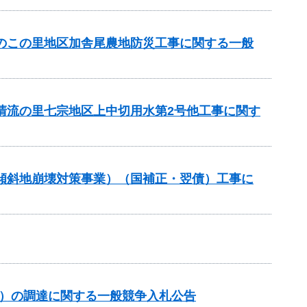
ちのこの里地区加舎尾農地防災工事に関する一般
と清流の里七宗地区上中切用水第2号他工事に関す
急傾斜地崩壊対策事業）（国補正・翌債）工事に
約）の調達に関する一般競争入札公告