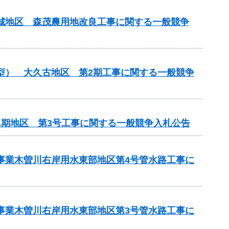
吉城地区 森茂農用地改良工事に関する一般競争
化型） 大久古地区 第2期工事に関する一般競争
1期地区 第3号工事に関する一般競争入札公告
策事業木曽川右岸用水東部地区第4号管水路工事に
策事業木曽川右岸用水東部地区第3号管水路工事に