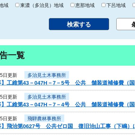
り
地域
東濃（多治見）地域
恵那地域
下呂地域
告一覧
25日更新
多治見土木事務所
】工維第43－047H－7－5号 公共 舗装道補修費
25日更新
多治見土木事務所
】工維第43－047H－7－4号 公共 舗装道補修費
25日更新
飛騨農林事務所
事】飛治第0627号 公共ゼロ国 復旧治山工事（下嶋