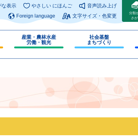
このページの本文へ
がな表示
やさしい にほんご
音声読み上げ
分類
Foreign language
文字サイズ・色変更
さが
産業・農林水産
社会基盤
労働・観光
まちづくり
閉
閉
じ
じ
る
る