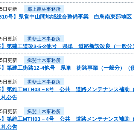
25日更新
郡上農林事務所
0610号】県営中山間地域総合整備事業 白鳥南東部地
25日更新
揖斐土木事務所
】第建工道改3-5-2他号 県単 道路新設改良（一般
25日更新
揖斐土木事務所
事】第建工街路12-4他号 県単 街路事業（一般分）
25日更新
揖斐土木事務所
】第維工MTH03－8号 公共 道路メンテナンス補助（
入札公告
25日更新
揖斐土木事務所
】第維工MTH03－4号 公共 道路メンテナンス補助（
入札公告