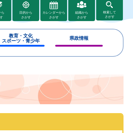
検索して
から
目的から
カレンダーから
組織から
さがす
す
さがす
さがす
さがす
教育・文化
県政情報
スポーツ・青少年
閉
閉
じ
じ
る
る