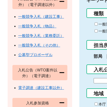
キーワー
外）（電子調達以外）
種類
一般競争入札（建設工事）
一般
一般競争入札（物品）
一般
一般競争入札（業務委託）
担当
一般競争入札（その他）
公募型プロポーザル
部局
入札
入札公告（WTO案件以
外）（電子調達）
期
間
電子調達（建設工事以外）
の
地域
始
入札参加資格
ま
本庁