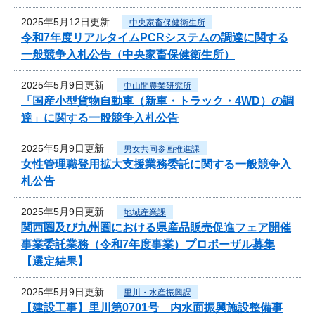
2025年5月12日更新
中央家畜保健衛生所
令和7年度リアルタイムPCRシステムの調達に関する
一般競争入札公告（中央家畜保健衛生所）
2025年5月9日更新
中山間農業研究所
「国産小型貨物自動車（新車・トラック・4WD）の調
達」に関する一般競争入札公告
2025年5月9日更新
男女共同参画推進課
女性管理職登用拡大支援業務委託に関する一般競争入
札公告
2025年5月9日更新
地域産業課
関西圏及び九州圏における県産品販売促進フェア開催
事業委託業務（令和7年度事業）プロポーザル募集
【選定結果】
2025年5月9日更新
里川・水産振興課
【建設工事】里川第0701号 内水面振興施設整備事