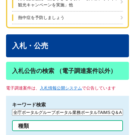
観光キャンペーンを実施」他
熱中症を予防しましょう
本
文
入札・公売
入札公告の検索 （電子調達案件以外）
電子調達案件は、
入札情報公開システム
で公告しています
キーワード検索
検
索
す
種類
る