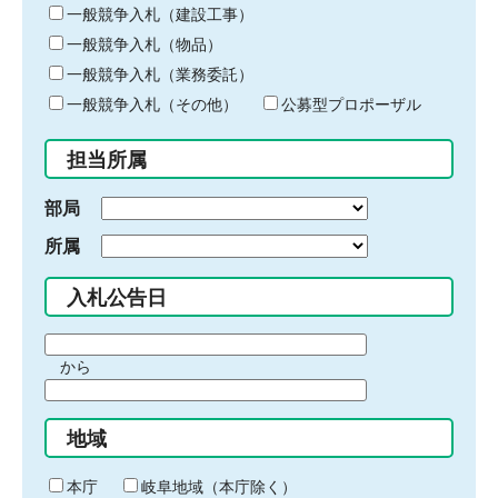
キ
一般競争入札（建設工事）
ー
一般競争入札（物品）
ワ
一般競争入札（業務委託）
ー
ド
一般競争入札（その他）
公募型プロポーザル
を
入
担当所属
力
部局
所属
入札公告日
期
から
間
期
の
間
始
地域
の
ま
終
り
わ
本庁
岐阜地域（本庁除く）