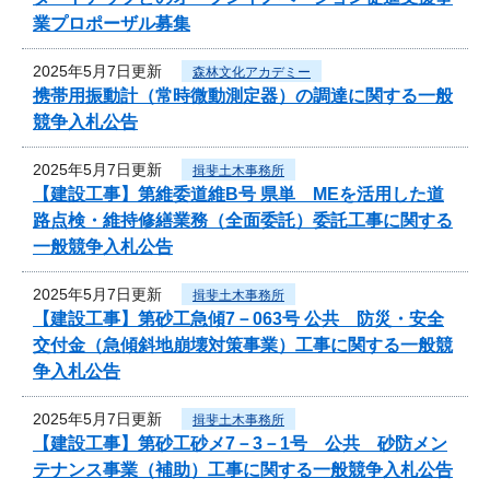
業プロポーザル募集
2025年5月7日更新
森林文化アカデミー
携帯用振動計（常時微動測定器）の調達に関する一般
競争入札公告
2025年5月7日更新
揖斐土木事務所
【建設工事】第維委道維B号 県単 MEを活用した道
路点検・維持修繕業務（全面委託）委託工事に関する
一般競争入札公告
2025年5月7日更新
揖斐土木事務所
【建設工事】第砂工急傾7－063号 公共 防災・安全
交付金（急傾斜地崩壊対策事業）工事に関する一般競
争入札公告
2025年5月7日更新
揖斐土木事務所
【建設工事】第砂工砂メ7－3－1号 公共 砂防メン
テナンス事業（補助）工事に関する一般競争入札公告