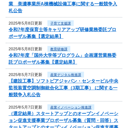
業 美濃事業所A棟機械設備工事に関する一般競争入
札公告
2025年5月8日更新
子育て支援課
令和7年度保育士等キャリアアップ研修業務委託プロ
ポーザル募集【選定結果】
2025年5月8日更新
教育研修課
令和7年度「国外大学等プログラム」企画運営業務委
託プロポーザル募集【選定結果】
2025年5月7日更新
産業デジタル推進課
【建設工事】ソフトピアジャパン・センタービル中央
監視装置空調制御統合化工事（3期工事） に関する一
般競争入札公告
2025年5月7日更新
産業イノベーション推進課
（選定結果）スタートアップとのオープンイノベーシ
ョン促進支援事業プロポーザル募集（質問・回答）ス
タートアップとのオープンイノベーション促進支援事