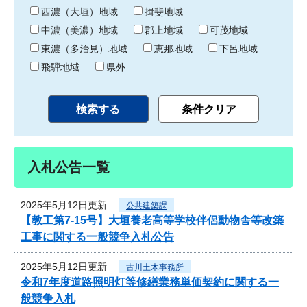
り
西濃（大垣）地域
揖斐地域
中濃（美濃）地域
郡上地域
可茂地域
東濃（多治見）地域
恵那地域
下呂地域
飛騨地域
県外
入札公告一覧
2025年5月12日更新
公共建築課
【教工第7-15号】大垣養老高等学校伴侶動物舎等改築
工事に関する一般競争入札公告
2025年5月12日更新
古川土木事務所
令和7年度道路照明灯等修繕業務単価契約に関する一
般競争入札