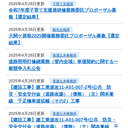
2025年4月28日更新
子育て支援課
令和7年度子育て支援員研修業務委託プロポーザル募
集【選定結果】
2025年4月28日更新
観光企画課
大関ケ原祭2025開催業務委託プロポーザル募集【選定
結果】
2025年4月28日更新
美濃土木事務所
道路照明灯修繕業務（管内全域）単価契約に関する一
般競争入札公告
2025年4月28日更新
美濃土木事務所
【建設工事】建工第道改11-A01-007-2号/公共 防
災・安全交付金（道路改築）（債務）（主）関本巣
線 千疋橋車道拡幅（その2）工事
2025年4月28日更新
美濃土木事務所
【建設工事】建工第道改11-A01-007号/公共 防災・
安全交付金（道路改築）（債務）（主）関本巣線 千