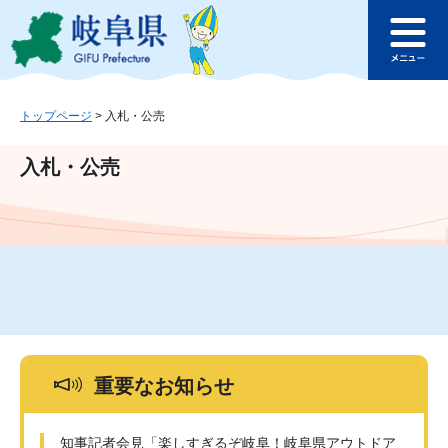
ペ
メ
このページの本文へ
ー
ニ
メ
ジ
ュ
ニ
の
ー
ュ
先
を
ー
頭
飛
トップページ
>
入札・公売
で
ば
す
し
入札・公売
。
て
本
文
へ
重要なお知らせ
知事記者会見「楽しすぎるぞ岐阜！岐阜県アウトドア