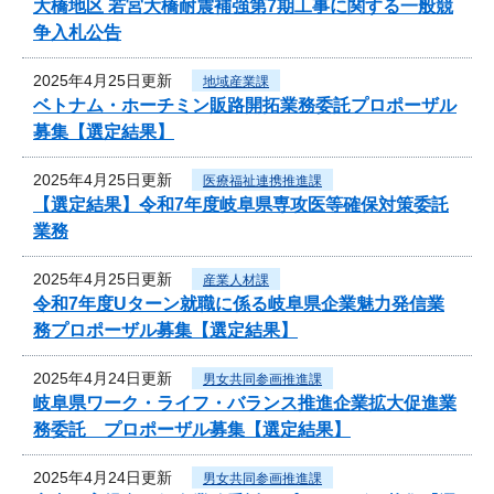
大橋地区 若宮大橋耐震補強第7期工事に関する一般競
争入札公告
2025年4月25日更新
地域産業課
ベトナム・ホーチミン販路開拓業務委託プロポーザル
募集【選定結果】
2025年4月25日更新
医療福祉連携推進課
【選定結果】令和7年度岐阜県専攻医等確保対策委託
業務
2025年4月25日更新
産業人材課
令和7年度Uターン就職に係る岐阜県企業魅力発信業
務プロポーザル募集【選定結果】
2025年4月24日更新
男女共同参画推進課
岐阜県ワーク・ライフ・バランス推進企業拡大促進業
務委託 プロポーザル募集【選定結果】
2025年4月24日更新
男女共同参画推進課