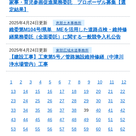
家事・育児参画促進業務委託 プロポーザル募集【選
定結果】
2025年4月24日更新
恵那土木事務所
維委第M104号/県単 MEを活用した道路点検・維持修
繕業務委託（全面委託）に関する一般競争入札公告
2025年4月24日更新
東部広域水道事務所
【建設工事】工東第5号／管路施設維持修繕（中津川
浄水場管内）工事
1
2
3
4
5
6
7
8
9
10
11
12
13
14
15
16
17
18
19
20
21
22
23
24
25
26
27
28
29
30
31
32
33
34
35
36
37
38
39
40
41
42
43
44
45
46
47
48
49
50
51
52
53
54
55
56
57
58
59
60
61
62