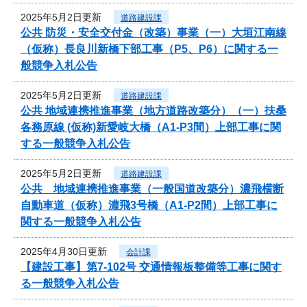
2025年5月2日更新
道路建設課
公共 防災・安全交付金（改築）事業（一）大垣江南線
（仮称）長良川新橋下部工事（P5、P6）に関する一
般競争入札公告
2025年5月2日更新
道路建設課
公共 地域連携推進事業（地方道路改築分）（一）扶桑
各務原線 (仮称)新愛岐大橋（A1-P3間）上部工事に関
する一般競争入札公告
2025年5月2日更新
道路建設課
公共 地域連携推進事業（一般国道改築分）濃飛横断
自動車道（仮称）濃飛3号橋（A1-P2間）上部工事に
関する一般競争入札公告
2025年4月30日更新
会計課
【建設工事】第7-102号 交通情報板整備等工事に関す
る一般競争入札公告