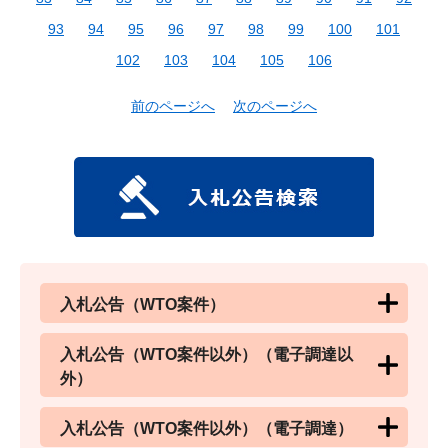
93
94
95
96
97
98
99
100
101
102
103
104
105
106
前のページへ
次のページへ
入札公告（WTO案件）
入札公告（WTO案件以外）（電子調達以
外）
入札公告（WTO案件以外）（電子調達）