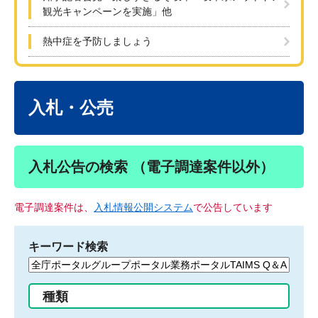
観光キャンペーンを実施」他
熱中症を予防しましょう
本
文
入札・公売
入札公告の検索 （電子調達案件以外）
電子調達案件は、
入札情報公開システム
で公告しています
キーワード検索
検
索
す
種類
る