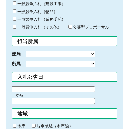
キ
一般競争入札（建設工事）
ー
一般競争入札（物品）
ワ
一般競争入札（業務委託）
ー
ド
一般競争入札（その他）
公募型プロポーザル
を
入
担当所属
力
部局
所属
入札公告日
期
から
間
期
の
間
始
地域
の
ま
終
り
わ
本庁
岐阜地域（本庁除く）