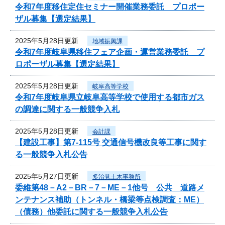
令和7年度移住定住セミナー開催業務委託 プロポー
ザル募集【選定結果】
2025年5月28日更新
地域振興課
令和7年度岐阜県移住フェア企画・運営業務委託 プ
ロポーザル募集【選定結果】
2025年5月28日更新
岐阜高等学校
令和7年度岐阜県立岐阜高等学校で使用する都市ガス
の調達に関する一般競争入札
2025年5月28日更新
会計課
【建設工事】第7-115号 交通信号機改良等工事に関す
る一般競争入札公告
2025年5月27日更新
多治見土木事務所
委維第48－A2－BR－7－ME－1他号 公共 道路メ
ンテナンス補助（トンネル・橋梁等点検調査：ME）
（債務）他委託に関する一般競争入札公告