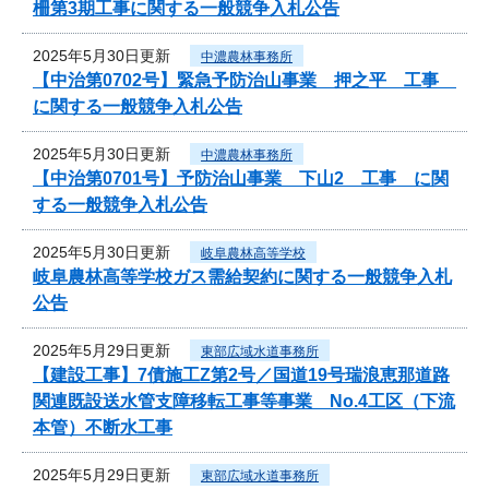
柵第3期工事に関する一般競争入札公告
2025年5月30日更新
中濃農林事務所
【中治第0702号】緊急予防治山事業 押之平 工事
に関する一般競争入札公告
2025年5月30日更新
中濃農林事務所
【中治第0701号】予防治山事業 下山2 工事 に関
する一般競争入札公告
2025年5月30日更新
岐阜農林高等学校
岐阜農林高等学校ガス需給契約に関する一般競争入札
公告
2025年5月29日更新
東部広域水道事務所
【建設工事】7債施工Z第2号／国道19号瑞浪恵那道路
関連既設送水管支障移転工事等事業 No.4工区（下流
本管）不断水工事
2025年5月29日更新
東部広域水道事務所