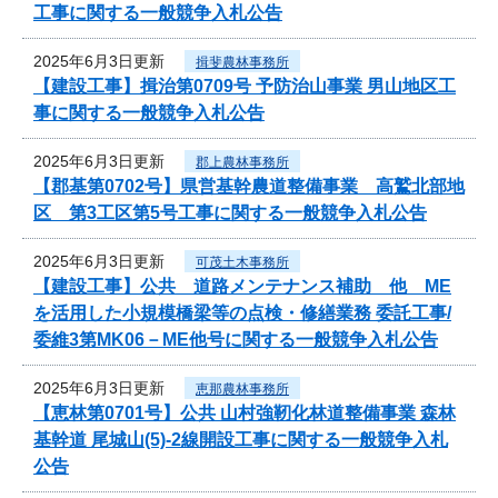
工事に関する一般競争入札公告
2025年6月3日更新
揖斐農林事務所
【建設工事】揖治第0709号 予防治山事業 男山地区工
事に関する一般競争入札公告
2025年6月3日更新
郡上農林事務所
【郡基第0702号】県営基幹農道整備事業 高鷲北部地
区 第3工区第5号工事に関する一般競争入札公告
2025年6月3日更新
可茂土木事務所
【建設工事】公共 道路メンテナンス補助 他 ME
を活用した小規模橋梁等の点検・修繕業務 委託工事/
委維3第MK06－ME他号に関する一般競争入札公告
2025年6月3日更新
恵那農林事務所
【恵林第0701号】公共 山村強靭化林道整備事業 森林
基幹道 尾城山(5)-2線開設工事に関する一般競争入札
公告