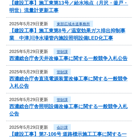
【建設工事】施工東第13号／給水地点（月沢・釜戸・
明世）流量計更新工事
2025年5月29日更新
東部広域水道事務所
【建設工事】施工東第8号／温室効果ガス排出抑制事
業 中津川浄水場管内施設照明設備LED化工事
2025年5月29日更新
管財課
西濃総合庁舎天井改修工事に関する一般競争入札公告
2025年5月29日更新
管財課
西濃総合庁舎直流電源装置改修工事に関する一般競争
入札公告
2025年5月29日更新
管財課
西濃総合庁舎照明設備改修工事に関する一般競争入札
公告
2025年5月29日更新
会計課
【建設工事】第7-106号 道路標示施工工事に関する一