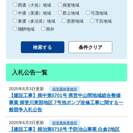
り
西濃（大垣）地域
揖斐地域
中濃（美濃）地域
郡上地域
可茂地域
東濃（多治見）地域
恵那地域
下呂地域
飛騨地域
県外
入札公告一覧
2025年6月3日更新
揖斐農林事務所
【建設工事】揖中第0701号 県営中山間地域総合整備
事業 揖斐川東部地区 7号池ポンプ改修工事に関する一
般競争入札公告
2025年6月3日更新
揖斐農林事務所
【建設工事】揖治第0710号 予防治山事業 白倉2地区