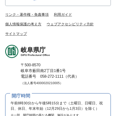
リンク・著作権・免責事項
利用ガイド
個人情報保護の考え方
ウェブアクセシビリティ方針
サイトマップ
岐阜県庁
GIFU Prefectural Office
〒500-8570
岐阜市薮田南2丁目1番1号
電話番号 058-272-1111（代表）
（法人番号4000020210005）
開庁時間
午前8時30分から午後5時15分まで
（土曜日、日曜日、祝
日、休日、年末年始（12月29日から1月3日）を除く）
※一部、開庁時間の異なる機関、施設があります。