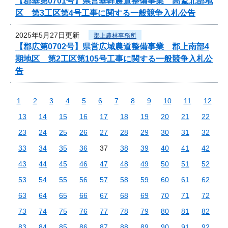
【郡基第0701号】県営基幹農道整備事業 高鷲北部地
区 第3工区第4号工事に関する一般競争入札公告
2025年5月27日更新
郡上農林事務所
【郡広第0702号】県営広域農道整備事業 郡上南部4
期地区 第2工区第105号工事に関する一般競争入札公
告
1
2
3
4
5
6
7
8
9
10
11
12
13
14
15
16
17
18
19
20
21
22
23
24
25
26
27
28
29
30
31
32
33
34
35
36
37
38
39
40
41
42
43
44
45
46
47
48
49
50
51
52
53
54
55
56
57
58
59
60
61
62
63
64
65
66
67
68
69
70
71
72
73
74
75
76
77
78
79
80
81
82
83
84
85
86
87
88
89
90
91
92