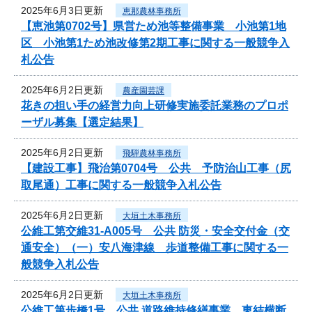
2025年6月3日更新
恵那農林事務所
【恵池第0702号】県営ため池等整備事業 小池第1地
区 小池第1ため池改修第2期工事に関する一般競争入
札公告
2025年6月2日更新
農産園芸課
花きの担い手の経営力向上研修実施委託業務のプロポ
ーザル募集【選定結果】
2025年6月2日更新
飛騨農林事務所
【建設工事】飛治第0704号 公共 予防治山工事（尻
取尾通）工事に関する一般競争入札公告
2025年6月2日更新
大垣土木事務所
公維工第交維31-A005号 公共 防災・安全交付金（交
通安全）（一）安八海津線 歩道整備工事に関する一
般競争入札公告
2025年6月2日更新
大垣土木事務所
公維工第歩橋1号 公共 道路維持修繕事業 東結横断