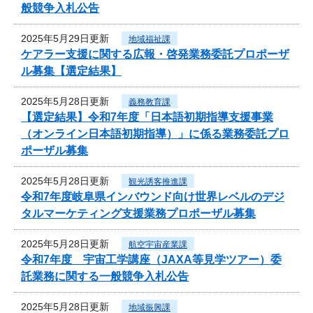
般競争入札公告
2025年5月29日更新
地域福祉課
ケアラー支援に関する広報・啓発業務委託プロポーザ
ル募集【選定結果】
2025年5月28日更新
義務教育課
【選定結果】令和7年度「日本語初期指導支援事業
（オンライン日本語初期指導）」に係る業務委託プロ
ポーザル募集
2025年5月28日更新
観光誘客推進課
令和7年度岐阜県インバウンド向け世界レベルのデジ
タルマーケティング支援業務プロポーザル募集
2025年5月28日更新
航空宇宙産業課
令和7年度 宇宙工学講座（JAXA等見学ツアー）委
託業務に関する一般競争入札公告
2025年5月28日更新
地域振興課