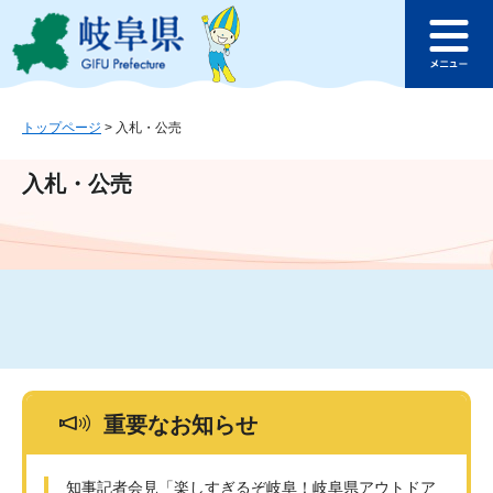
ペ
メ
このページの本文へ
ー
ニ
メ
ジ
ュ
ニ
の
ー
ュ
先
を
ー
頭
飛
トップページ
>
入札・公売
で
ば
す
し
入札・公売
。
て
本
文
へ
重要なお知らせ
知事記者会見「楽しすぎるぞ岐阜！岐阜県アウトドア