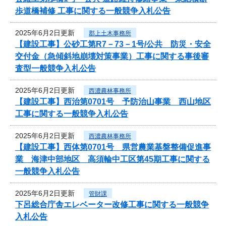
歩道橋補修 工事に関する一般競争入札公告
2025年6月2日更新
郡上土木事務所
【建設工事】公砂工第R7－73－1号/公共 防災・安全
交付金（急傾斜地崩壊対策事業）工事に関する事後審
査型一般競争入札公告
2025年6月2日更新
西濃農林事務所
【建設工事】西治第0701号 予防治山事業 西山地区
工事に関する一般競争入札公告
2025年6月2日更新
西濃農林事務所
【建設工事】西体第0701号 県営農業基盤整備促進事
業 海津中部地区 高須輪中工区第45期工事に関する
一般競争入札公告
2025年6月2日更新
管財課
下呂総合庁舎エレベーター改修工事に関する一般競争
入札公告