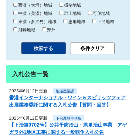
り
西濃（大垣）地域
揖斐地域
中濃（美濃）地域
郡上地域
可茂地域
東濃（多治見）地域
恵那地域
下呂地域
飛騨地域
県外
入札公告一覧
2025年6月12日更新
地域産業課
香港インターナショナル・ワイン＆スピリッツフェア
出展業務委託に関する入札公告【質問・回答】
2025年6月12日更新
下呂農林事務所
【下治第0702号】公共予防治山・県単治山事業 アゲ
ガヲ外1地区工事に関する一般競争入札公告