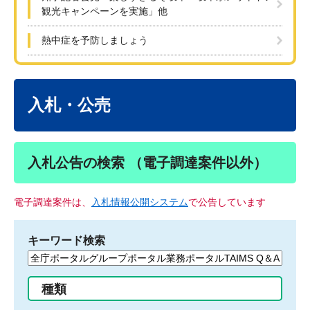
観光キャンペーンを実施」他
熱中症を予防しましょう
本
文
入札・公売
入札公告の検索 （電子調達案件以外）
電子調達案件は、
入札情報公開システム
で公告しています
キーワード検索
検
索
す
種類
る