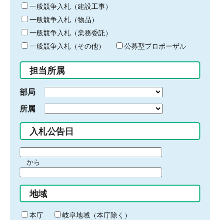
キ
一般競争入札（建設工事）
ー
一般競争入札（物品）
ワ
一般競争入札（業務委託）
ー
ド
一般競争入札（その他）
公募型プロポーザル
を
入
担当所属
力
部局
所属
入札公告日
期
から
間
期
の
間
始
地域
の
ま
終
り
わ
本庁
岐阜地域（本庁除く）