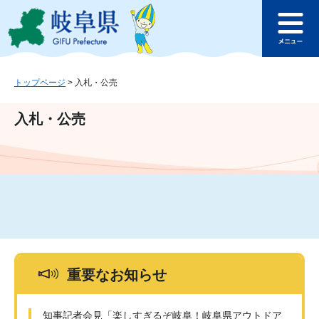
ペ
メ
このページの本文へ
ー
ニ
メ
ジ
ュ
ニ
の
ー
ュ
先
を
ー
頭
飛
トップページ
>
入札・公売
で
ば
す
し
入札・公売
。
て
本
文
へ
重要なお知らせ
知事記者会見「楽しすぎるぞ岐阜！岐阜県アウトドア