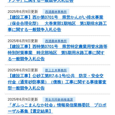
トノ平）に関する一般競争入札公告
2025年6月9日更新
西濃農林事務所
【建設工事】西か第0701号 県営かんがい排水事業
（保全合理化型） 大巻東部1期地区 第1期排水路工
事に関する一般競争入札公告
2025年6月9日更新
西濃農林事務所
【建設工事】西特第0701号 県営特定農業用管水路等
特別対策事業 時北部地区 第5期用水路工事に関す
る一般競争入札公告
2025年6月9日更新
郡上土木事務所
【建設工事】公砂工第R7-6-1号/公共 防災・安全交
付金（通常砂防事業）（債務）工事に関する事後審査
型一般競争入札公告
2025年6月9日更新
男女共同参画推進課
「ぎふっこまんなか社会」情報発信業務委託 プロポ
ーザル募集【選定結果】