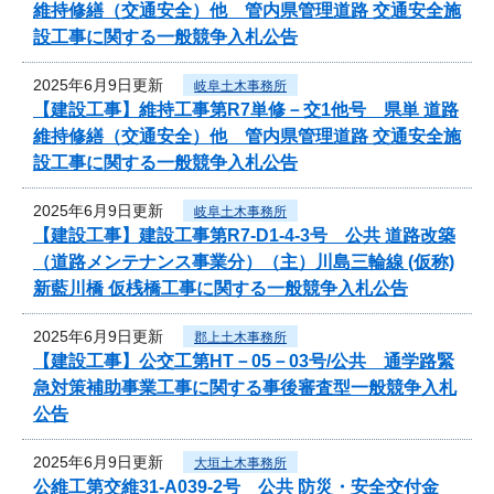
維持修繕（交通安全）他 管内県管理道路 交通安全施
設工事に関する一般競争入札公告
2025年6月9日更新
岐阜土木事務所
【建設工事】維持工事第R7単修－交1他号 県単 道路
維持修繕（交通安全）他 管内県管理道路 交通安全施
設工事に関する一般競争入札公告
2025年6月9日更新
岐阜土木事務所
【建設工事】建設工事第R7-D1-4-3号 公共 道路改築
（道路メンテナンス事業分）（主）川島三輪線 (仮称)
新藍川橋 仮桟橋工事に関する一般競争入札公告
2025年6月9日更新
郡上土木事務所
【建設工事】公交工第HT－05－03号/公共 通学路緊
急対策補助事業工事に関する事後審査型一般競争入札
公告
2025年6月9日更新
大垣土木事務所
公維工第交維31-A039-2号 公共 防災・安全交付金