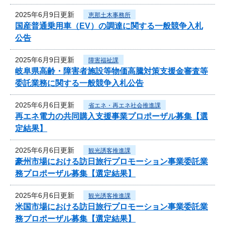
2025年6月9日更新
恵那土木事務所
国産普通乗用車（EV）の調達に関する一般競争入札
公告
2025年6月9日更新
障害福祉課
岐阜県高齢・障害者施設等物価高騰対策支援金審査等
委託業務に関する一般競争入札公告
2025年6月6日更新
省エネ・再エネ社会推進課
再エネ電力の共同購入支援事業プロポーザル募集【選
定結果】
2025年6月6日更新
観光誘客推進課
豪州市場における訪日旅行プロモーション事業委託業
務プロポーザル募集【選定結果】
2025年6月6日更新
観光誘客推進課
米国市場における訪日旅行プロモーション事業委託業
務プロポーザル募集【選定結果】