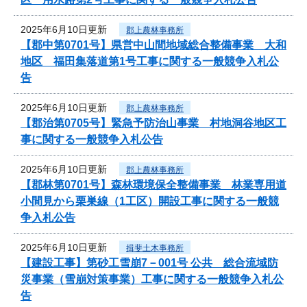
2025年6月10日更新
郡上農林事務所
【郡中第0701号】県営中山間地域総合整備事業 大和
地区 福田集落道第1号工事に関する一般競争入札公
告
2025年6月10日更新
郡上農林事務所
【郡治第0705号】緊急予防治山事業 村地洞谷地区工
事に関する一般競争入札公告
2025年6月10日更新
郡上農林事務所
【郡林第0701号】森林環境保全整備事業 林業専用道
小間見から栗巣線（1工区）開設工事に関する一般競
争入札公告
2025年6月10日更新
揖斐土木事務所
【建設工事】第砂工雪崩7－001号 公共 総合流域防
災事業（雪崩対策事業）工事に関する一般競争入札公
告