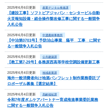
2025年6月6日更新
産業デジタル推進課
【建設工事】ソフトピアジャパン・センタービル自動
火災報知設備・総合操作盤改修工事に関する一般競争
入札公告
2025年6月6日更新
中濃農林事務所
【中治第0703号】予防治山事業 蔭平 工事 に関す
る一般競争入札公告
2025年6月6日更新
公共建築課
【教工第7-29号】各務原西高等学校空調設備更新工事
2025年6月4日更新
地域産業課
海外一般消費者向け地酒パンフレット制作業務委託プ
ロポーザル募集【選定結果】
2025年6月4日更新
高齢福祉課
令和7年度ぎふケアパートナー育成推進事業委託業務
に関する一般競争入札公告