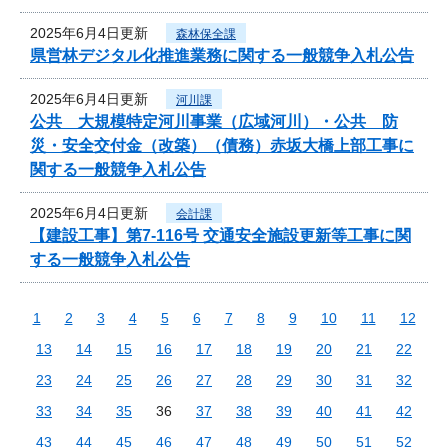
2025年6月4日更新
森林保全課
県営林デジタル化推進業務に関する一般競争入札公告
2025年6月4日更新
河川課
公共 大規模特定河川事業（広域河川）・公共 防
災・安全交付金（改築）（債務）赤坂大橋上部工事に
関する一般競争入札公告
2025年6月4日更新
会計課
【建設工事】第7-116号 交通安全施設更新等工事に関
する一般競争入札公告
1
2
3
4
5
6
7
8
9
10
11
12
13
14
15
16
17
18
19
20
21
22
23
24
25
26
27
28
29
30
31
32
33
34
35
36
37
38
39
40
41
42
43
44
45
46
47
48
49
50
51
52