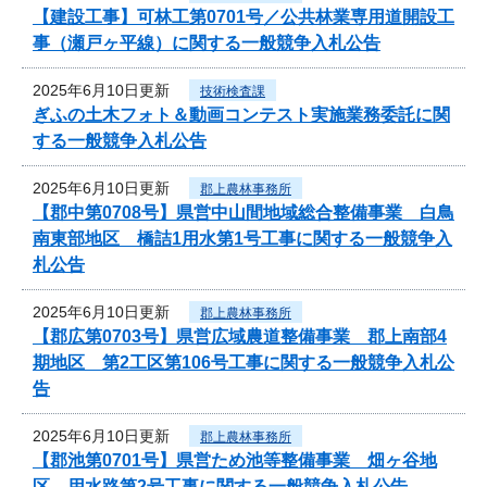
【建設工事】可林工第0701号／公共林業専用道開設工
事（瀬戸ヶ平線）に関する一般競争入札公告
2025年6月10日更新
技術検査課
ぎふの土木フォト＆動画コンテスト実施業務委託に関
する一般競争入札公告
2025年6月10日更新
郡上農林事務所
【郡中第0708号】県営中山間地域総合整備事業 白鳥
南東部地区 橋詰1用水第1号工事に関する一般競争入
札公告
2025年6月10日更新
郡上農林事務所
【郡広第0703号】県営広域農道整備事業 郡上南部4
期地区 第2工区第106号工事に関する一般競争入札公
告
2025年6月10日更新
郡上農林事務所
【郡池第0701号】県営ため池等整備事業 畑ヶ谷地
区 用水路第2号工事に関する一般競争入札公告