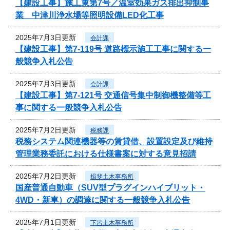
【建設工事】施工東第7号／温室効果ガス排出抑制事
業 中津川浄水場等照明設備LED化工事
2025年7月3日更新
会計課
【建設工事】第7-119号 道路標示施工工事に関する一
般競争入札公告
2025年7月3日更新
会計課
【建設工事】第7-121号 交通信号集中制御機整備等工
事に関する一般競争入札公告
2025年7月2日更新
税務課
税務システム関連機器等の賃貸借、設置設定及び維持
管理業務委託における仕様書案に対する意見招請
2025年7月2日更新
揖斐土木事務所
国産普通自動車（SUV型プラグインハイブリット・
4WD・新車）の調達に関する一般競争入札公告
2025年7月1日更新
下呂土木事務所