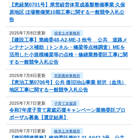
【恵経第0701号】県営経営体育成基盤整備事業 久保
原地区 ほ場整備第10期工事に関する一般競争入札公
告
2025年7月8日更新
揖斐土木事務所
【建設工事】第維委48-A2-ME-3 他号 公共 道路メ
ンテナンス補助（トンネル・橋梁等点検調査）MEを
活用した小規模橋梁等の点検・修繕業務委託工事に関
する一般競争入札公告
2025年7月8日更新
恵那農林事務所
【恵治工第0706号】公共 復旧治山事業 前沢（血洗）
地区工事に関する一般競争入札公告
2025年7月7日更新
子育て支援課
令和7年度子育て家庭応援キャンペーン業務委託プロ
ポーザル募集【選定結果】
2025年7月7日更新
岐阜土木事務所
【建設関連業務】維持委託第R7-31-A043-2号 公共