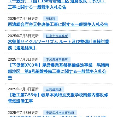
（一般分）（国）156号岩瀬工区 道路改良（その1）
工事に関する一般競争入札公告
2025年7月4日更新
管財課
西濃総合庁舎天井改修工事に関する一般競争入札公告
2025年7月3日更新
岐阜土木事務所
木曽川サイクルツーリズム ルート及び整備計画検討業
務【選定結果】
2025年7月3日更新
下呂農林事務所
【下促第0703号】県営農業基盤整備促進事業 馬瀬南
部地区 第6号基盤整備工事に関する一般競争入札公
告
2025年7月3日更新
公共建築課
【教工第7-55号】岐阜本巣特別支援学校南館内部改修
電気設備工事
2025年7月3日更新
東部広域水道事務所