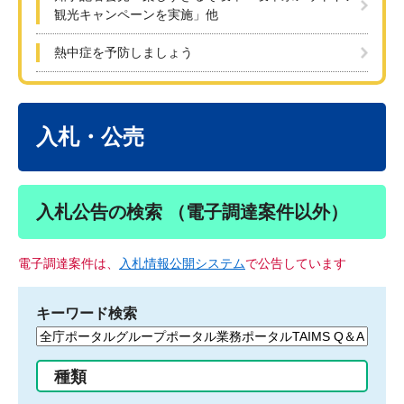
観光キャンペーンを実施」他
熱中症を予防しましょう
本
文
入札・公売
入札公告の検索 （電子調達案件以外）
電子調達案件は、
入札情報公開システム
で公告しています
キーワード検索
検
索
す
種類
る