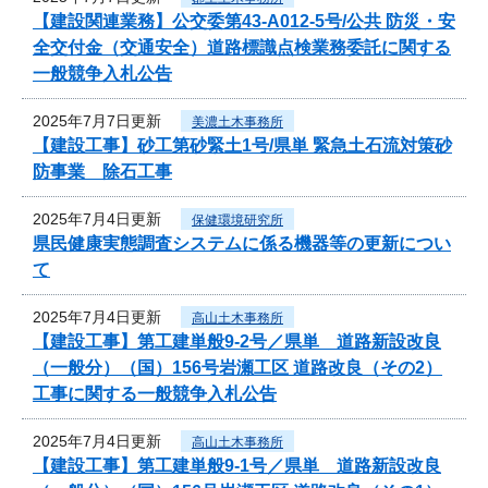
【建設関連業務】公交委第43-A012-5号/公共 防災・安
全交付金（交通安全）道路標識点検業務委託に関する
一般競争入札公告
2025年7月7日更新
美濃土木事務所
【建設工事】砂工第砂緊土1号/県単 緊急土石流対策砂
防事業 除石工事
2025年7月4日更新
保健環境研究所
県民健康実態調査システムに係る機器等の更新につい
て
2025年7月4日更新
高山土木事務所
【建設工事】第工建単般9-2号／県単 道路新設改良
（一般分）（国）156号岩瀬工区 道路改良（その2）
工事に関する一般競争入札公告
2025年7月4日更新
高山土木事務所
【建設工事】第工建単般9-1号／県単 道路新設改良