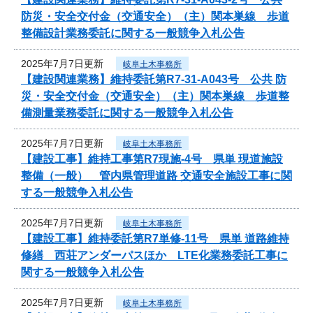
防災・安全交付金（交通安全）（主）関本巣線 歩道
整備設計業務委託に関する一般競争入札公告
2025年7月7日更新
岐阜土木事務所
【建設関連業務】維持委託第R7-31-A043号 公共 防
災・安全交付金（交通安全）（主）関本巣線 歩道整
備測量業務委託に関する一般競争入札公告
2025年7月7日更新
岐阜土木事務所
【建設工事】維持工事第R7現施-4号 県単 現道施設
整備（一般） 管内県管理道路 交通安全施設工事に関
する一般競争入札公告
2025年7月7日更新
岐阜土木事務所
【建設工事】維持委託第R7単修-11号 県単 道路維持
修繕 西荘アンダーパスほか LTE化業務委託工事に
関する一般競争入札公告
2025年7月7日更新
岐阜土木事務所