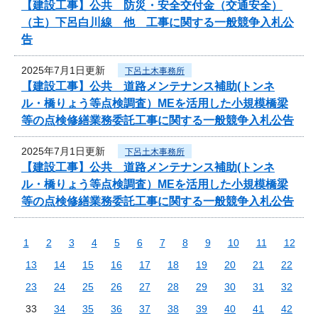
【建設工事】公共 防災・安全交付金（交通安全）
（主）下呂白川線 他 工事に関する一般競争入札公
告
2025年7月1日更新
下呂土木事務所
【建設工事】公共 道路メンテナンス補助(トンネ
ル・橋りょう等点検調査）MEを活用した小規模橋梁
等の点検修繕業務委託工事に関する一般競争入札公告
2025年7月1日更新
下呂土木事務所
【建設工事】公共 道路メンテナンス補助(トンネ
ル・橋りょう等点検調査）MEを活用した小規模橋梁
等の点検修繕業務委託工事に関する一般競争入札公告
1
2
3
4
5
6
7
8
9
10
11
12
13
14
15
16
17
18
19
20
21
22
23
24
25
26
27
28
29
30
31
32
33
34
35
36
37
38
39
40
41
42