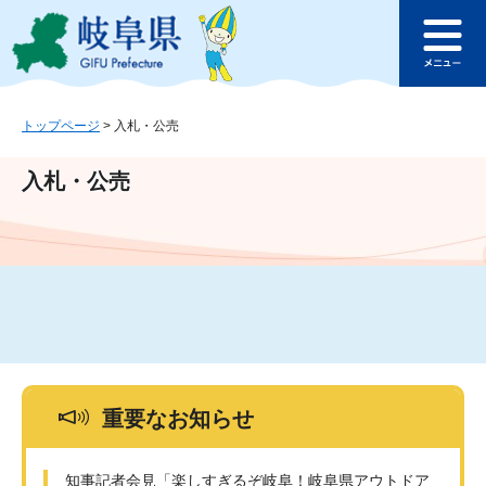
ペ
メ
このページの本文へ
ー
ニ
メ
ジ
ュ
ニ
の
ー
ュ
先
を
ー
頭
飛
トップページ
>
入札・公売
で
ば
す
し
入札・公売
。
て
本
文
へ
重要なお知らせ
知事記者会見「楽しすぎるぞ岐阜！岐阜県アウトドア