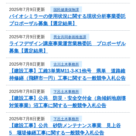
2025年7月9日更新
国民健康保険課
バイオシミラーの使用状況に関する現状分析事業委託
プロポーザル募集【選定結果】
2025年7月9日更新
男女共同参画推進課
ライフデザイン講座事業運営業務委託 プロポーザル
募集【選定結果】
2025年7月8日更新
古川土木事務所
【建設工事】工維3単第M11-3-K1他号 県単 道路維
持修繕（飛騨市一円）工事に関する一般競争入札公告
2025年7月8日更新
下呂土木事務所
【建設工事】公共 防災・安全交付金（急傾斜地崩壊
対策事業）沼工事に関する一般競争入札公告
2025年7月8日更新
下呂土木事務所
【建設工事】公共 砂防メンテナンス事業 見上谷
5 堰堤修繕工事に関する一般競争入札公告