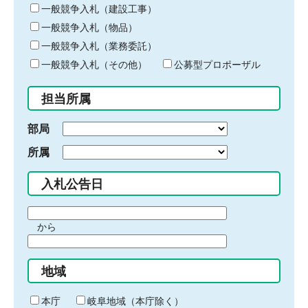
キ
一般競争入札（建設工事）
ー
一般競争入札（物品）
ワ
一般競争入札（業務委託）
ー
ド
一般競争入札（その他）
公募型プロポーザル
を
入
担当所属
力
部局
所属
入札公告日
期
から
間
期
の
間
始
地域
の
ま
終
り
わ
本庁
岐阜地域（本庁除く）