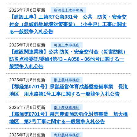
2025年7月8日更新
多治見土木事務所
【建設工事】工第R7公急081号 公共 防災・安全交
付金（急傾斜地崩壊対策事業）（小井戸）工事に関す
る一般競争入札公告
2025年7月8日更新
可茂土木事務所
【建設関連業務】公共 防災・安全交付金（災害防除）
防災点検委託/委維4第43－A058－06他号に関する一
般競争入札公告
2025年7月8日更新
郡上農林事務所
【郡経第0701号】県営経営体育成基盤整備事業 長滝
地区 用水路第1号工事に関する一般競争入札公告
2025年7月8日更新
郡上農林事務所
【郡施第0701号】県営農道施設強化対策事業 旭大橋
地区 第2号工事に関する一般競争入札公告
2025年7月8日更新
恵那農林事務所