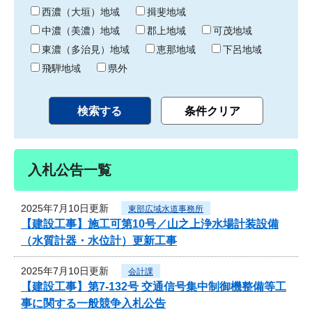
り
西濃（大垣）地域
揖斐地域
中濃（美濃）地域
郡上地域
可茂地域
東濃（多治見）地域
恵那地域
下呂地域
飛騨地域
県外
入札公告一覧
2025年7月10日更新
東部広域水道事務所
【建設工事】施工可第10号／山之上浄水場計装設備
（水質計器・水位計）更新工事
2025年7月10日更新
会計課
【建設工事】第7-132号 交通信号集中制御機整備等工
事に関する一般競争入札公告