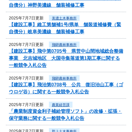
自債分）神野美濃線 舗装補修工事
2025年7月7日更新
美濃土木事務所
【建設工事】維工第舗補1号/県単 舗装道補修費（緊
自債分）岐阜美濃線 舗装補修工事
2025年7月7日更新
飛騨農林事務所
【建設工事】飛中第0705号 県営中山間地域総合整備
事業 北吉城地区 大国寺集落道第1期工事に関する
一般競争入札公告
2025年7月7日更新
飛騨農林事務所
【建設工事】飛治第0708号 公共 復旧治山工事（ゴ
ウロゲ谷）に関する一般競争入札公告
2025年7月7日更新
農業経営課
「農業制度資金利子補給管理ソフト」の改修・拡張・
保守業務に関する一般競争入札公告
2025年7月7日更新
郡上土木事務所