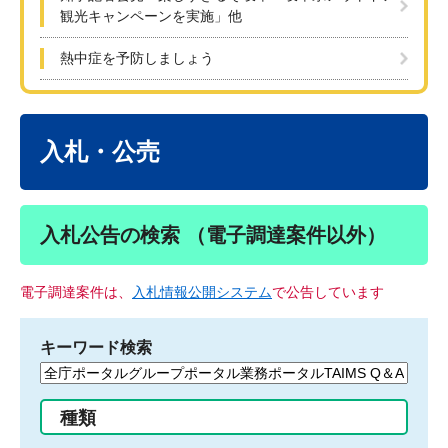
観光キャンペーンを実施」他
熱中症を予防しましょう
本
文
入札・公売
入札公告の検索 （電子調達案件以外）
電子調達案件は、
入札情報公開システム
で公告しています
キーワード検索
検
索
す
種類
る