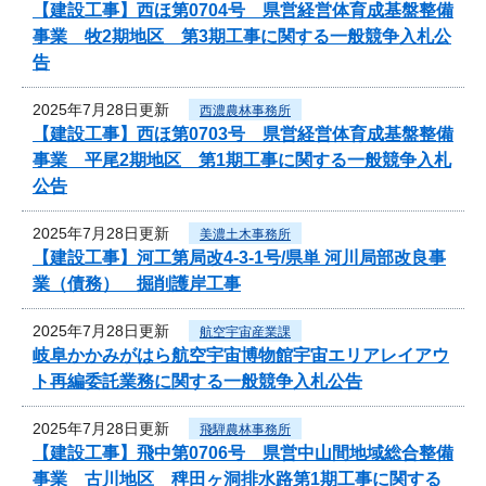
【建設工事】西ほ第0704号 県営経営体育成基盤整備
事業 牧2期地区 第3期工事に関する一般競争入札公
告
2025年7月28日更新
西濃農林事務所
【建設工事】西ほ第0703号 県営経営体育成基盤整備
事業 平尾2期地区 第1期工事に関する一般競争入札
公告
2025年7月28日更新
美濃土木事務所
【建設工事】河工第局改4-3-1号/県単 河川局部改良事
業（債務） 掘削護岸工事
2025年7月28日更新
航空宇宙産業課
岐阜かかみがはら航空宇宙博物館宇宙エリアレイアウ
ト再編委託業務に関する一般競争入札公告
2025年7月28日更新
飛騨農林事務所
【建設工事】飛中第0706号 県営中山間地域総合整備
事業 古川地区 稗田ヶ洞排水路第1期工事に関する