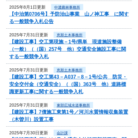
2025年8月1日更新
中濃農林事務所
【中治第0706号】予防治山事業 山ノ神工事 に関す
る一般競争入札公告
2025年7月31日更新
恵那土木事務所
【建設工事】交工第現施－1号/県単 現道施設整備
（一般）（（国）257号 他）交通安全施設工事に関
する一般競争入札
2025年7月31日更新
恵那土木事務所
【建設工事】交工第43－A037－8－1号/公共 防災・
安全交付金（交通安全）（（国）363号 他）道路標
識更新工事に関する一般競争入札
2025年7月31日更新
東部広域水道事務所
【建設工事】7債施工東第1号／河川水質情報収集装置
（木曽川）設置工事
2025年7月30日更新
会計課