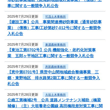
事に関する一般競争入札公告
2025年7月29日更新
可茂土木事務所
【建設工事】公共 事業間連携砂防事業（通常砂防事
業）（債務）工事/工砂第砂7-012号に関する一般競争
入札公告
2025年7月29日更新
東濃農林事務所
【東治工第0702号】公共 機能強化・老朽化対策事
業 五郎ヶ平地区工事に関する一般競争入札公告
2025年7月29日更新
恵那農林事務所
【恵中第0701号】県営中山間地域総合整備事業 三
郷・東野地区 排水路第2期工事に関する一般競争入
札公告
2025年7月28日更新
大垣土木事務所
公維工第橋補2号 公共 道路メンテナンス補助（橋梁
補修）（主）大垣養老公園線 高田橋段差対策工事に関