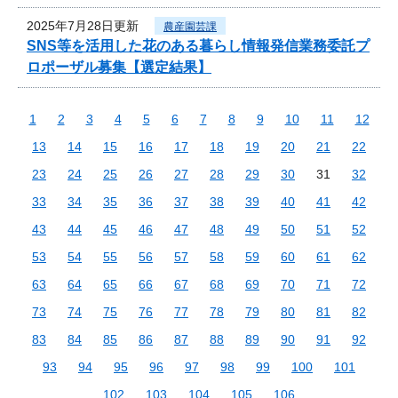
2025年7月28日更新
農産園芸課
SNS等を活用した花のある暮らし情報発信業務委託プ
ロポーザル募集【選定結果】
1
2
3
4
5
6
7
8
9
10
11
12
13
14
15
16
17
18
19
20
21
22
23
24
25
26
27
28
29
30
31
32
33
34
35
36
37
38
39
40
41
42
43
44
45
46
47
48
49
50
51
52
53
54
55
56
57
58
59
60
61
62
63
64
65
66
67
68
69
70
71
72
73
74
75
76
77
78
79
80
81
82
83
84
85
86
87
88
89
90
91
92
93
94
95
96
97
98
99
100
101
102
103
104
105
106