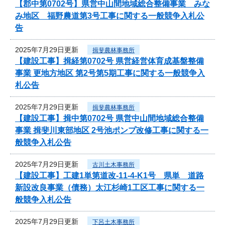
【郡中第0702号】県営中山間地域総合整備事業 みな
み地区 福野農道第3号工事に関する一般競争入札公
告
2025年7月29日更新
揖斐農林事務所
【建設工事】揖経第0702号 県営経営体育成基盤整備
事業 更地方地区 第2号第5期工事に関する一般競争入
札公告
2025年7月29日更新
揖斐農林事務所
【建設工事】揖中第0702号 県営中山間地域総合整備
事業 揖斐川東部地区 2号池ポンプ改修工事に関する一
般競争入札公告
2025年7月29日更新
古川土木事務所
【建設工事】工建1単第道改-11-4-K1号 県単 道路
新設改良事業（債務）太江杉崎1工区工事に関する一
般競争入札公告
2025年7月29日更新
下呂土木事務所