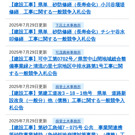
【建設工事】県単 砂防修繕（長寿命化）小川谷堰堤
修繕 工事に関する一般競争入札公告
2025年7月29日更新
下呂土木事務所
【建設工事】県単 砂防修繕（長寿命化）チシヤ谷水
叩修繕 工事に関する一般競争入札公告
2025年7月29日更新
可茂農林事務所
【建設工事】可中工第0702号／県営中山間地域総合整
備事業緑と清流の里七宗地区中排水路第1号工事に関
する一般競争入札公告
2025年7月29日更新
揖斐土木事務所
【建設工事】第建工道改3－18－1他号 県単 道路新
設改良（一般分）他（債務）工事に関する一般競争入
札公告
2025年7月29日更新
揖斐土木事務所
【建設工事】第砂工急傾7－075号 公共 事業間連携
等砂防事業補助（急傾斜地崩壊対策事業）（債務）工