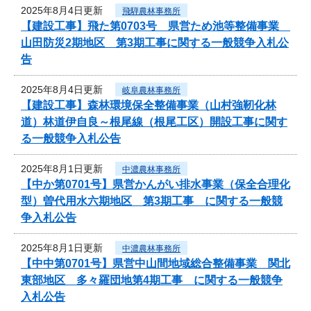
2025年8月4日更新
飛騨農林事務所
【建設工事】飛た第0703号 県営ため池等整備事業
山田防災2期地区 第3期工事に関する一般競争入札公
告
2025年8月4日更新
岐阜農林事務所
【建設工事】森林環境保全整備事業（山村強靭化林
道）林道伊自良～根尾線（根尾工区）開設工事に関す
る一般競争入札公告
2025年8月1日更新
中濃農林事務所
【中か第0701号】県営かんがい排水事業（保全合理化
型）曽代用水六期地区 第3期工事 に関する一般競
争入札公告
2025年8月1日更新
中濃農林事務所
【中中第0701号】県営中山間地域総合整備事業 関北
東部地区 多々羅団地第4期工事 に関する一般競争
入札公告