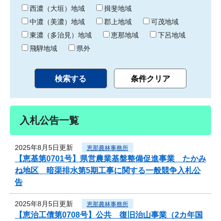
り
西濃（大垣）地域
揖斐地域
中濃（美濃）地域
郡上地域
可茂地域
東濃（多治見）地域
恵那地域
下呂地域
飛騨地域
県外
入札公告一覧
2025年8月5日更新
恵那農林事務所
【恵基第0701号】県営農業基盤整備促進事業 たかみ
ね地区 暗渠排水第5期工事に関する一般競争入札公
告
2025年8月5日更新
恵那農林事務所
【恵治工債第0708号】公共 復旧治山事業（2カ年国