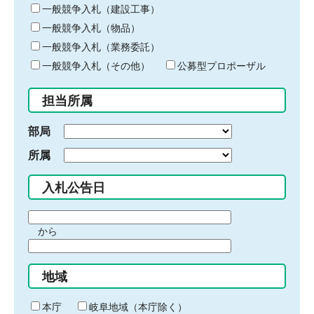
キ
一般競争入札（建設工事）
ー
一般競争入札（物品）
ワ
一般競争入札（業務委託）
ー
ド
一般競争入札（その他）
公募型プロポーザル
を
入
担当所属
力
部局
所属
入札公告日
期
から
間
期
の
間
始
地域
の
ま
終
り
わ
本庁
岐阜地域（本庁除く）