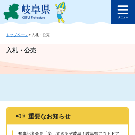
ペ
メ
このページの本文へ
ー
ニ
メ
ジ
ュ
ニ
の
ー
ュ
先
を
ー
頭
飛
トップページ
>
入札・公売
で
ば
す
し
入札・公売
。
て
本
文
へ
重要なお知らせ
知事記者会見「楽しすぎるぞ岐阜！岐阜県アウトドア