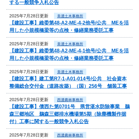
する一般競争入札公告
2025年7月28日更新
美濃土木事務所
【建設工事】維委第48-A2-ME-4-2他号/公共 MEを活
用した小規模橋梁等の点検・修繕業務委託工事
2025年7月28日更新
美濃土木事務所
【建設工事】維委第48-A2-ME-4-1他号/公共 MEを活
用した小規模橋梁等の点検・修繕業務委託工事
2025年7月28日更新
美濃土木事務所
【建設工事】建工第R7-1-A01-014号/公共 社会資本
整備総合交付金（道路改築）（国）256号 舗装工事
2025年7月28日更新
西濃農林事務所
【建設工事】債西た第0701号 県営湛水防除事業 鵜
森三郷地区 鵜森三郷排水機場第5期（除塵機製作据
付）工事に関する一般競争入札公告
2025年7月28日更新
西濃農林事務所