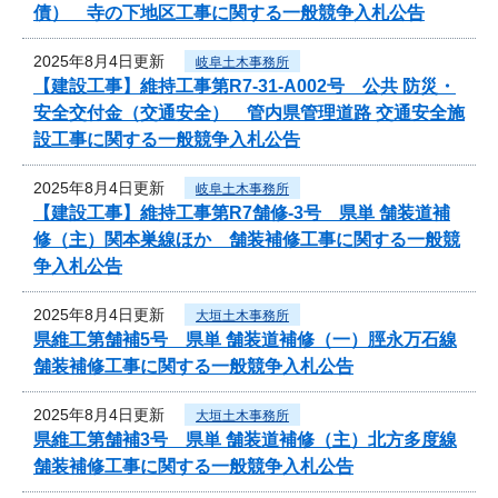
債） 寺の下地区工事に関する一般競争入札公告
2025年8月4日更新
岐阜土木事務所
【建設工事】維持工事第R7-31-A002号 公共 防災・
安全交付金（交通安全） 管内県管理道路 交通安全施
設工事に関する一般競争入札公告
2025年8月4日更新
岐阜土木事務所
【建設工事】維持工事第R7舗修-3号 県単 舗装道補
修（主）関本巣線ほか 舗装補修工事に関する一般競
争入札公告
2025年8月4日更新
大垣土木事務所
県維工第舗補5号 県単 舗装道補修（一）脛永万石線
舗装補修工事に関する一般競争入札公告
2025年8月4日更新
大垣土木事務所
県維工第舗補3号 県単 舗装道補修（主）北方多度線
舗装補修工事に関する一般競争入札公告