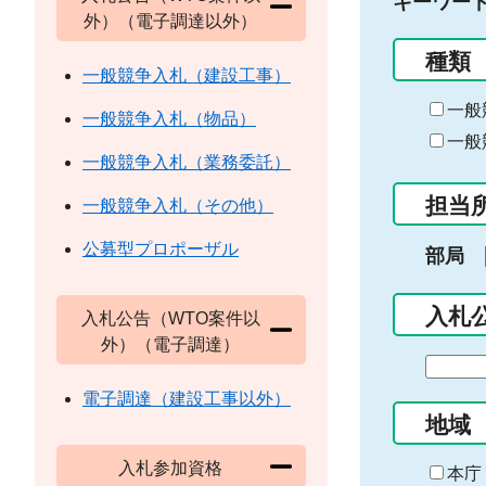
キーワー
外）（電子調達以外）
種類
一般競争入札（建設工事）
一般
一般競争入札（物品）
一般
一般競争入札（業務委託）
担当
一般競争入札（その他）
公募型プロポーザル
部局
入札
入札公告（WTO案件以
外）（電子調達）
期
間
電子調達（建設工事以外）
の
地域
始
入札参加資格
ま
本庁