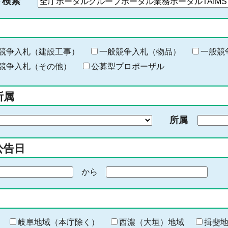
ド検索
検
索
す
る
キ
競争入札（建設工事）
一般競争入札（物品）
一般競
ー
競争入札（その他）
公募型プロポーザル
ワ
ー
所属
ド
を
所属
入
力
公告日
から
期
間
の
終
わ
岐阜地域（本庁除く）
西濃（大垣）地域
揖斐