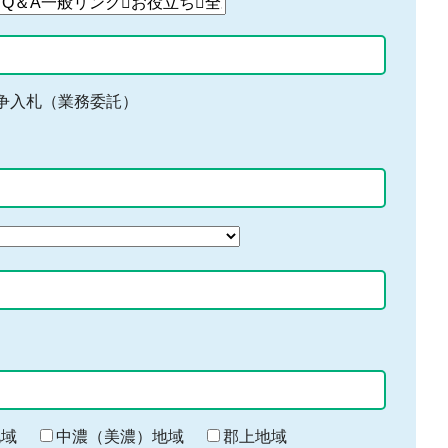
争入札（業務委託）
地域
中濃（美濃）地域
郡上地域