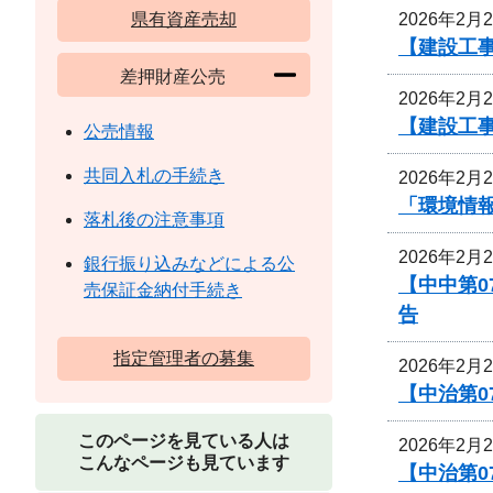
2026年2月
県有資産売却
【建設工
差押財産公売
2026年2月
【建設工
公売情報
共同入札の手続き
2026年2月
「環境情
落札後の注意事項
2026年2月
銀行振り込みなどによる公
【中中第
売保証金納付手続き
告
指定管理者の募集
2026年2月
【中治第0
このページを見ている人は
2026年2月
こんなページも見ています
【中治第0