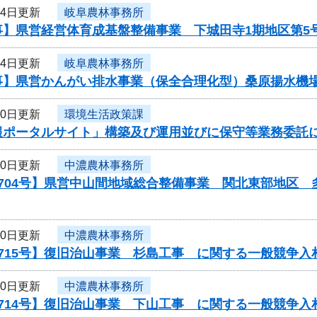
24日更新
岐阜農林事務所
事】県営経営体育成基盤整備事業 下城田寺1期地区第5
24日更新
岐阜農林事務所
事】県営かんがい排水事業（保全合理化型）桑原揚水機場
20日更新
環境生活政策課
報ポータルサイト」構築及び運用並びに保守等業務委託
20日更新
中濃農林事務所
0704号】県営中山間地域総合整備事業 関北東部地区
20日更新
中濃農林事務所
715号】復旧治山事業 杉島工事 に関する一般競争入
20日更新
中濃農林事務所
714号】復旧治山事業 下山工事 に関する一般競争入