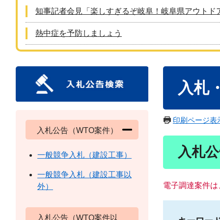
知事記者会見「楽しすぎるぞ岐阜！岐阜県アウトド
熱中症を予防しましょう
本
入札
文
印刷ページ表
入札公告（WTO案件）
入札公
一般競争入札（建設工事）
一般競争入札（建設工事以
電子調達案件は
外）
入札公告（WTO案件以