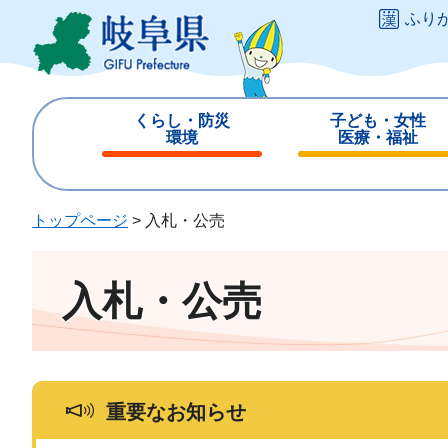
ペ
メ
ふり
ー
ニ
ジ
ュ
の
ー
先
を
くらし・防災
子ども・女性
頭
飛
環境
医療・福祉
で
ば
閉
閉
す
し
じ
じ
。
て
る
る
トップページ
>
入札・公売
本
文
へ
入札・公売
重要なお知らせ