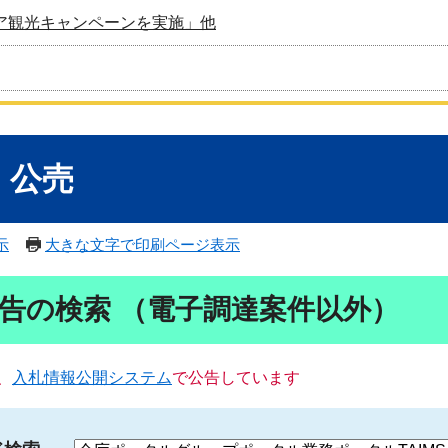
ア観光キャンペーンを実施」他
・公売
示
大きな文字で印刷ページ表示
告の検索 （電子調達案件以外）
、
入札情報公開システム
で公告しています