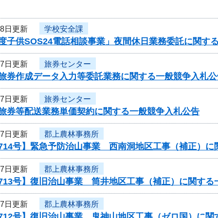
18日更新
学校安全課
度子供SOS24電話相談事業」夜間休日業務委託に関す
17日更新
旅券センター
度旅券作成データ入力等委託業務に関する一般競争入札公
17日更新
旅券センター
度旅券等配送業務単価契約に関する一般競争入札公告
17日更新
郡上農林事務所
0714号】緊急予防治山事業 西南洞地区工事（補正）
17日更新
郡上農林事務所
713号】復旧治山事業 筒井地区工事（補正）に関する
17日更新
郡上農林事務所
0712号】復旧治山事業 鬼神山地区工事（ゼロ国）に関