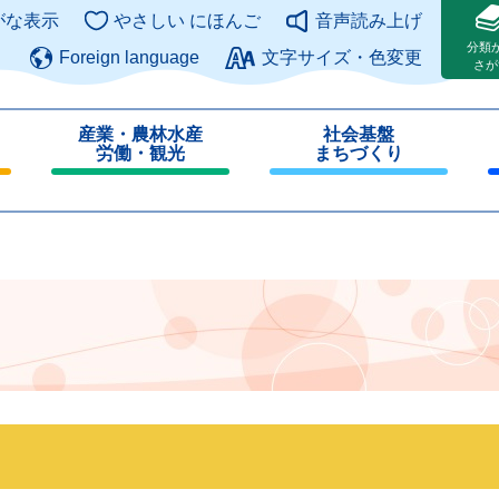
このページの本文へ
がな表示
やさしい にほんご
音声読み上げ
分類
Foreign language
文字サイズ・色変更
さが
産業・農林水産
社会基盤
労働・観光
まちづくり
閉
閉
じ
じ
る
る