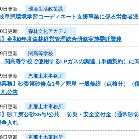
20日更新
環境生活政策課
岐阜県環境学習コーディネート支援事業に係る労働者派遣
20日更新
森林文化アカデミー
果】令和8年度森林経営管理総合研修実施委託業務
19日更新
関高等学校
度 関高等学校で使用するLPガスの調達（単価契約）に
19日更新
恵那土木事務所
連業務】砂委第砂修点1号／県単 一般修繕（点検分）（
入札公告
19日更新
恵那土木事務所
事】砂工第公砂35号/公共 防災・安全交付金（通常砂
競争入札
19日更新
恵那土木事務所