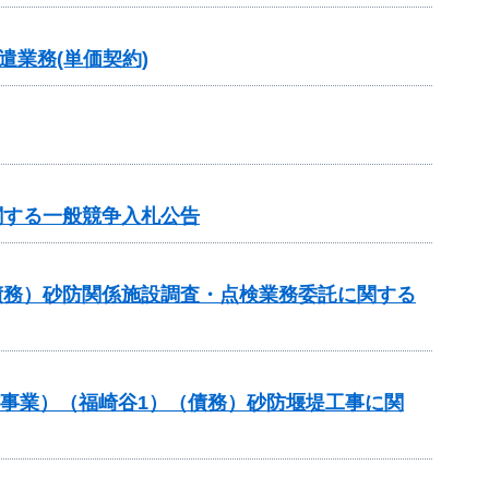
業務(単価契約)
関する一般競争入札公告
債務）砂防関係施設調査・点検業務委託に関する
防事業）（福崎谷1）（債務）砂防堰堤工事に関