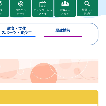
検索して
から
目的から
カレンダーから
組織から
さがす
す
さがす
さがす
さがす
教育・文化
県政情報
スポーツ・青少年
閉
閉
じ
じ
る
る