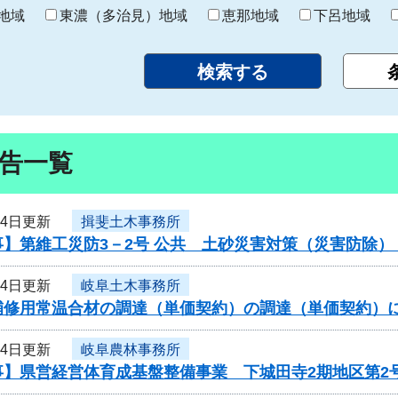
り
地域
東濃（多治見）地域
恵那地域
下呂地域
告一覧
24日更新
揖斐土木事務所
事】第維工災防3－2号 公共 土砂災害対策（災害防除
24日更新
岐阜土木事務所
補修用常温合材の調達（単価契約）の調達（単価契約）
24日更新
岐阜農林事務所
事】県営経営体育成基盤整備事業 下城田寺2期地区第2