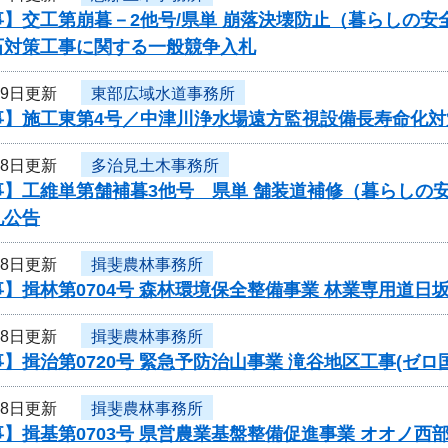
事】交工第崩暮－2他号/県単 崩落決壊防止（暮らしの
石対策工事に関する一般競争入札
19日更新
東部広域水道事務所
事】施工東第4号／中津川浄水場遠方監視設備長寿命化対
18日更新
多治見土木事務所
事】工維単第舗補暮3他号 県単 舗装道補修（暮らしの
札公告
18日更新
揖斐農林事務所
】揖林第0704号 森林環境保全整備事業 林業専用道
18日更新
揖斐農林事務所
】揖治第0720号 緊急予防治山事業 滝谷地区工事(ゼ
18日更新
揖斐農林事務所
】揖基第0703号 県営農業基盤整備促進事業 オオノ西