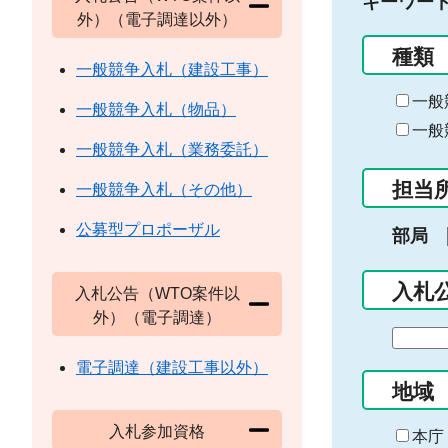
キーワー
外）（電子調達以外）
種類
一般競争入札（建設工事）
一般
一般競争入札（物品）
一般
一般競争入札（業務委託）
担当
一般競争入札（その他）
公募型プロポーザル
部局
入札
入札公告（WTO案件以
外）（電子調達）
期
間
電子調達（建設工事以外）
の
地域
始
入札参加資格
ま
本庁