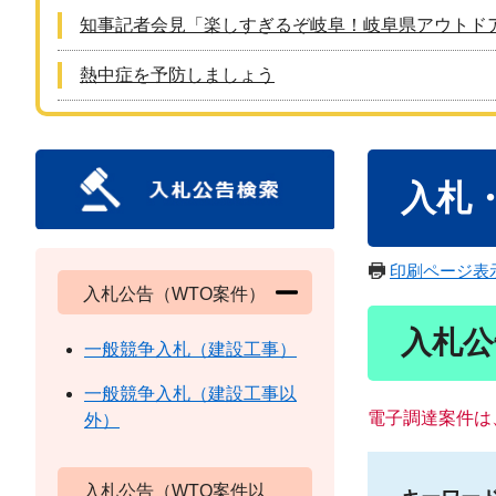
知事記者会見「楽しすぎるぞ岐阜！岐阜県アウトド
熱中症を予防しましょう
本
入札
文
印刷ページ表
入札公告（WTO案件）
入札公
一般競争入札（建設工事）
一般競争入札（建設工事以
電子調達案件は
外）
入札公告（WTO案件以