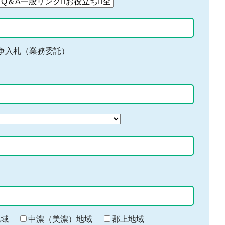
争入札（業務委託）
地域
中濃（美濃）地域
郡上地域