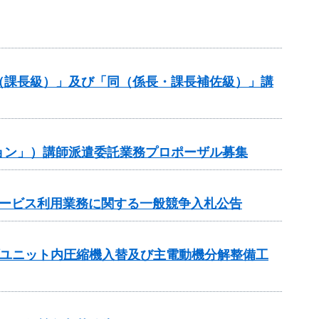
（課長級）」及び「同（係長・課長補佐級）」講
ョン」）講師派遣委託業務プロポーザル募集
サービス利用業務に関する一般競争入札公告
プユニット内圧縮機入替及び主電動機分解整備工