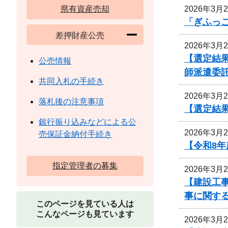
2026年3月
県有資産売却
「ぎふっ
差押財産公売
2026年3月
【選定結
公売情報
師派遣委
共同入札の手続き
2026年3月
落札後の注意事項
【選定結
銀行振り込みなどによる公
2026年3月
売保証金納付手続き
【令和8
指定管理者の募集
2026年3月
【建設工
事に関す
このページを見ている人は
こんなページも見ています
2026年3月