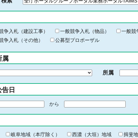
ド検索
検
索
す
る
キ
競争入札（建設工事）
一般競争入札（物品）
一般競
ー
競争入札（その他）
公募型プロポーザル
ワ
ー
所属
ド
を
所属
入
力
公告日
から
期
間
の
終
わ
岐阜地域（本庁除く）
西濃（大垣）地域
揖斐