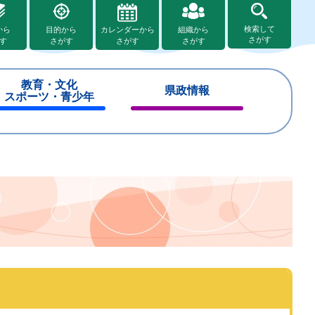
検索して
から
目的から
カレンダーから
組織から
さがす
す
さがす
さがす
さがす
教育・文化
県政情報
スポーツ・青少年
閉
閉
じ
じ
る
る