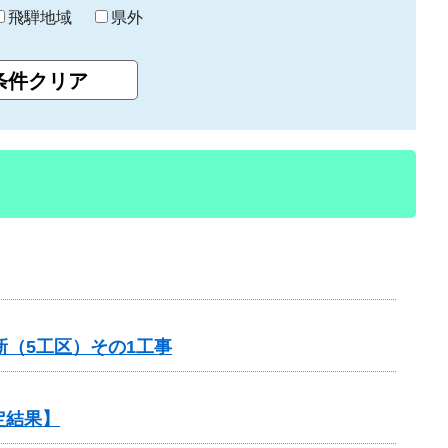
飛騨地域
県外
（5工区）その1工事
定結果】