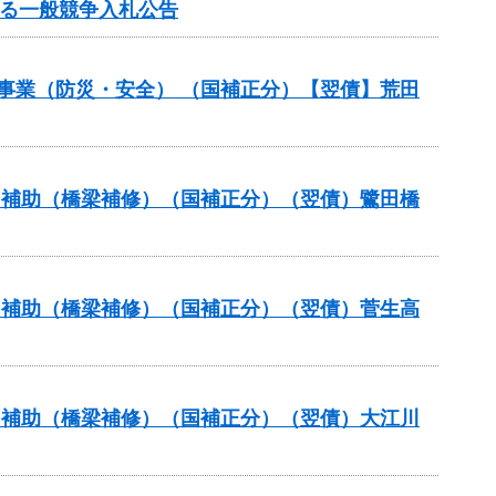
する一般競争入札公告
災事業（防災・安全） （国補正分）【翌債】荒田
ナンス補助（橋梁補修）（国補正分）（翌債）鷺田橋
ナンス補助（橋梁補修）（国補正分）（翌債）菅生高
ナンス補助（橋梁補修）（国補正分）（翌債）大江川