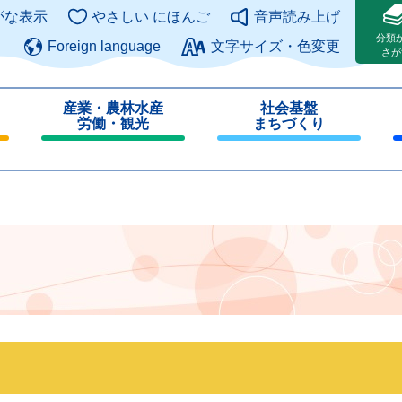
このページの本文へ
がな表示
やさしい にほんご
音声読み上げ
分類
Foreign language
文字サイズ・色変更
さが
産業・農林水産
社会基盤
労働・観光
まちづくり
閉
閉
じ
じ
る
る