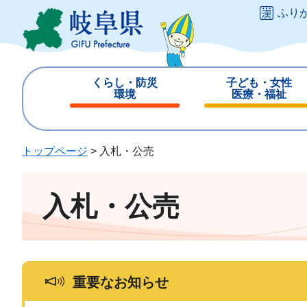
ペ
メ
ふり
ー
ニ
ジ
ュ
の
ー
先
を
くらし・防災
子ども・女性
頭
飛
環境
医療・福祉
で
ば
閉
閉
す
し
じ
じ
。
て
る
る
トップページ
>
入札・公売
本
文
へ
入札・公売
重要なお知らせ