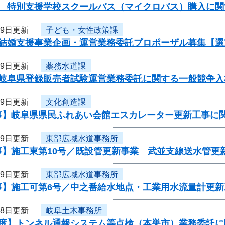
度 特別支援学校スクールバス（マイクロバス）購入に関
19日更新
子ども・女性政策課
度結婚支援事業企画・運営業務委託プロポーザル募集【選
19日更新
薬務水道課
度岐阜県登録販売者試験運営業務委託に関する一般競争入
19日更新
文化創造課
事】岐阜県県民ふれあい会館エスカレーター更新工事に
19日更新
東部広域水道事務所
事】施工東第10号／既設管更新事業 武並支線送水管更
19日更新
東部広域水道事務所
事】施工可第6号／中之番給水地点・工業用水流量計更新
18日更新
岐阜土木事務所
年度】トンネル通報システム等点検（本巣市）業務委託