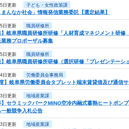
25日更新
子ども・女性政策課
こまんなか社会」情報発信業務委託【選定結果】
25日更新
職員研修所
果】岐阜県職員研修所研修「人材育成マネジメント研修
託業務プロポーザル募集
25日更新
職員研修所
果】岐阜県職員研修所研修（選択研修「プレゼンテーシ
24日更新
労働委員会事務局
年度】岐阜県労働委員会タブレット端末賃貸借及び通信
23日更新
地域産業課
事】セラミックパークMINO空冷内融式蓄熱ヒートポン
る一般競争入札公告
23日更新
地域産業課