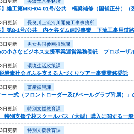
23日更新
美濃土木事務所
】維工第MKH04-01号/公共 橋梁補修（国補正分）
23日更新
長良川上流河川開発工事事務所
】第8-1号/公共 内ケ谷ダム建設事業 下流工事用道
23日更新
男女共同参画推進課
めの小さなビジネス支援事業運営業務委託 プロポーザ
23日更新
環境生活政策課
度脱炭素社会ぎふを支える人づくりツアー事業業務委託
23日更新
畜産振興課
ター 一式（フロントローダー及びベールグラブ附属）」
23日更新
特別支援教育課
度 特別支援学校スクールバス（大型）購入に関する一般
23日更新
特別支援教育課