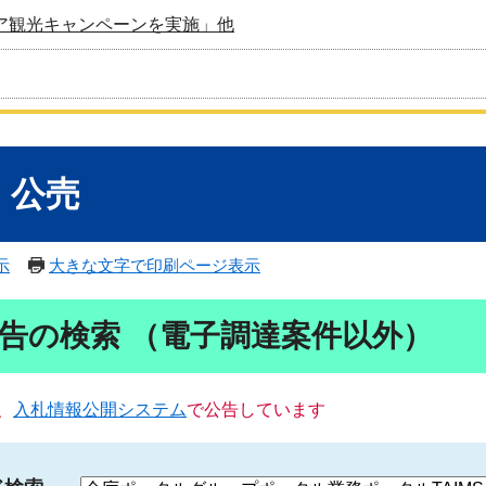
ア観光キャンペーンを実施」他
・公売
示
大きな文字で印刷ページ表示
告の検索 （電子調達案件以外）
、
入札情報公開システム
で公告しています