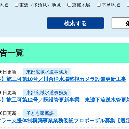
り
地域
東濃（多治見）地域
恵那地域
下呂地域
告一覧
26日更新
東部広域水道事務所
事】施工可第10号／川合浄水場監視カメラ設備更新工事
26日更新
東部広域水道事務所
事】施工可第12号／既設管更新事業 東濃下流送水管更新
26日更新
子ども家庭課
アラー支援体制構築事業業務委託プロポーザル募集【選