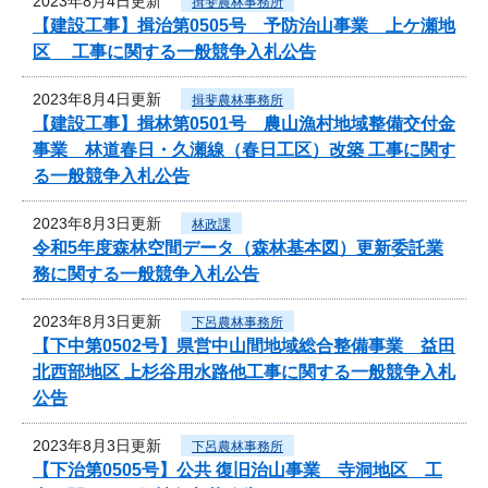
2023年8月4日更新
揖斐農林事務所
【建設工事】揖治第0505号 予防治山事業 上ケ瀬地
区 工事に関する一般競争入札公告
2023年8月4日更新
揖斐農林事務所
【建設工事】揖林第0501号 農山漁村地域整備交付金
事業 林道春日・久瀬線（春日工区）改築 工事に関す
る一般競争入札公告
2023年8月3日更新
林政課
令和5年度森林空間データ（森林基本図）更新委託業
務に関する一般競争入札公告
2023年8月3日更新
下呂農林事務所
【下中第0502号】県営中山間地域総合整備事業 益田
北西部地区 上杉谷用水路他工事に関する一般競争入札
公告
2023年8月3日更新
下呂農林事務所
【下治第0505号】公共 復旧治山事業 寺洞地区 工