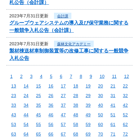
札公告（会計課）
2023年7月31日更新
会計課
グループウェアシステムの導入及び保守業務に関する
一般競争入札公告（会計課）
2023年7月31日更新
森林文化アカデミー
製材棟送材車制御装置等の改修工事に関する一般競争
入札公告
1
2
3
4
5
6
7
8
9
10
11
12
13
14
15
16
17
18
19
20
21
22
23
24
25
26
27
28
29
30
31
32
33
34
35
36
37
38
39
40
41
42
43
44
45
46
47
48
49
50
51
52
53
54
55
56
57
58
59
60
61
62
63
64
65
66
67
68
69
70
71
72