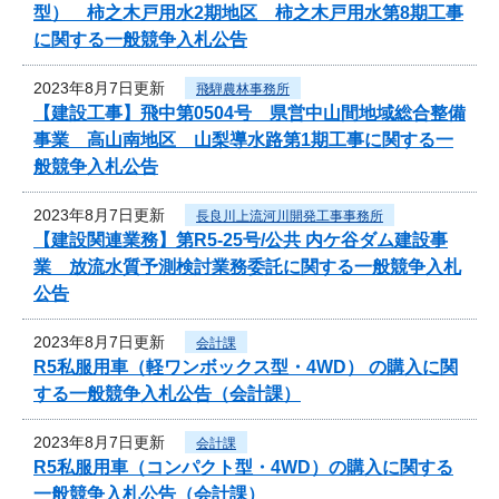
型） 柿之木戸用水2期地区 柿之木戸用水第8期工事
に関する一般競争入札公告
2023年8月7日更新
飛騨農林事務所
【建設工事】飛中第0504号 県営中山間地域総合整備
事業 高山南地区 山梨導水路第1期工事に関する一
般競争入札公告
2023年8月7日更新
長良川上流河川開発工事事務所
【建設関連業務】第R5-25号/公共 内ケ谷ダム建設事
業 放流水質予測検討業務委託に関する一般競争入札
公告
2023年8月7日更新
会計課
R5私服用車（軽ワンボックス型・4WD） の購入に関
する一般競争入札公告（会計課）
2023年8月7日更新
会計課
R5私服用車（コンパクト型・4WD）の購入に関する
一般競争入札公告（会計課）