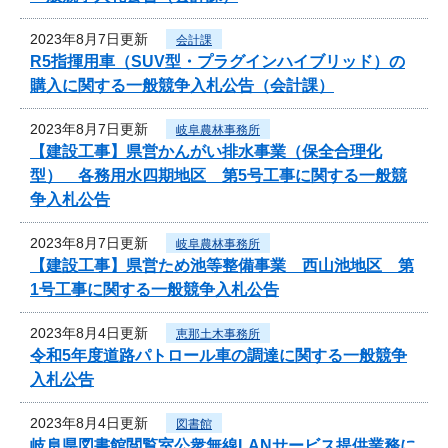
2023年8月7日更新
会計課
R5指揮用車（SUV型・プラグインハイブリッド）の
購入に関する一般競争入札公告（会計課）
2023年8月7日更新
岐阜農林事務所
【建設工事】県営かんがい排水事業（保全合理化
型） 各務用水四期地区 第5号工事に関する一般競
争入札公告
2023年8月7日更新
岐阜農林事務所
【建設工事】県営ため池等整備事業 西山池地区 第
1号工事に関する一般競争入札公告
2023年8月4日更新
恵那土木事務所
令和5年度道路パトロール車の調達に関する一般競争
入札公告
2023年8月4日更新
図書館
岐阜県図書館閲覧室公衆無線LANサービス提供業務に