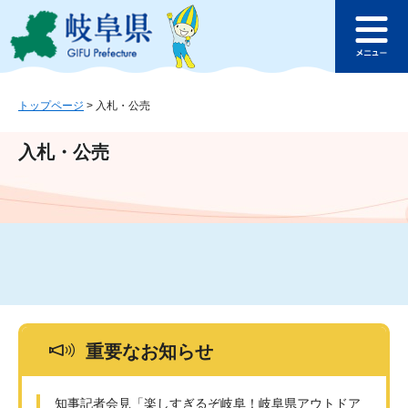
ペ
メ
このページの本文へ
ー
ニ
メ
ジ
ュ
ニ
の
ー
ュ
先
を
ー
頭
飛
トップページ
>
入札・公売
で
ば
す
し
入札・公売
。
て
本
文
へ
重要なお知らせ
知事記者会見「楽しすぎるぞ岐阜！岐阜県アウトドア