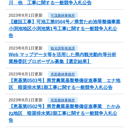
川 他 工事に関する一般競争入札公告
2023年8月1日更新
可茂農林事務所
【建設工事】可池工第0504号／県営ため池等整備事業
小渕池地区小渕池第1号工事に関する一般競争入札公
告
2023年8月1日更新
観光誘客推進課
Web マップデータ等を活用した県内観光動向等分析
業務委託プロポーザル募集【選定結果】
2023年8月1日更新
恵那農林事務所
【恵基第0503号】県営農業基盤整備促進事業 エナ地
区 暗渠排水第1期工事に関する一般競争入札公告
2023年8月1日更新
恵那農林事務所
【恵基第0502号】県営農業基盤整備促進事業 たかみ
ね地区 暗渠排水第2期工事に関する一般競争入札公
告