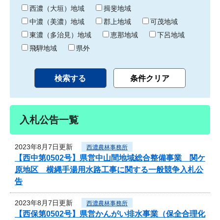
り
西濃（大垣）地域
揖斐地域
中濃（美濃）地域
郡上地域
可茂地域
東濃（多治見）地域
恵那地域
下呂地域
飛騨地域
県外
入札公告一覧
2023年8月7日更新
西濃農林事務所
【西中第0502号】県営中山間地域総合整備事業 関ケ
原地区 横縄手湯用水路工事に関する一般競争入札公
告
2023年8月7日更新
西濃農林事務所
【西保第0502号】県営かんがい排水事業（保全合理化