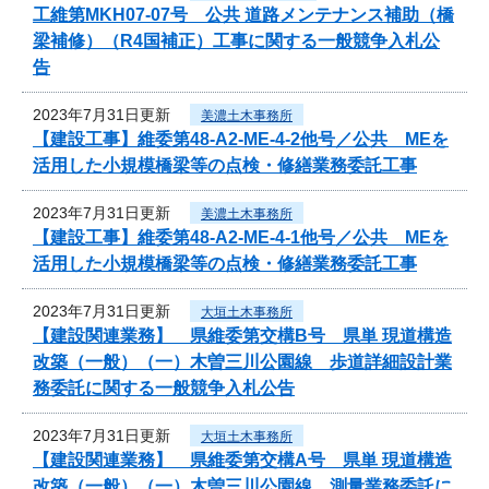
工維第MKH07-07号 公共 道路メンテナンス補助（橋
梁補修）（R4国補正）工事に関する一般競争入札公
告
2023年7月31日更新
美濃土木事務所
【建設工事】維委第48-A2-ME-4-2他号／公共 MEを
活用した小規模橋梁等の点検・修繕業務委託工事
2023年7月31日更新
美濃土木事務所
【建設工事】維委第48-A2-ME-4-1他号／公共 MEを
活用した小規模橋梁等の点検・修繕業務委託工事
2023年7月31日更新
大垣土木事務所
【建設関連業務】 県維委第交構B号 県単 現道構造
改築（一般）（一）木曽三川公園線 歩道詳細設計業
務委託に関する一般競争入札公告
2023年7月31日更新
大垣土木事務所
【建設関連業務】 県維委第交構A号 県単 現道構造
改築（一般）（一）木曽三川公園線 測量業務委託に