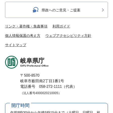
県政へのご意見・ご提案
リンク・著作権・免責事項
利用ガイド
個人情報保護の考え方
ウェブアクセシビリティ方針
サイトマップ
岐阜県庁
GIFU Prefectural Office
〒500-8570
岐阜市薮田南2丁目1番1号
電話番号 058-272-1111（代表）
（法人番号4000020210005）
開庁時間
午前8時30分から午後5時15分まで
（土曜日、日曜日、祝