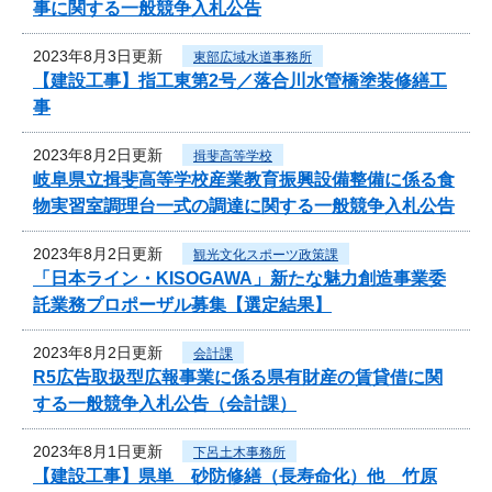
事に関する一般競争入札公告
2023年8月3日更新
東部広域水道事務所
【建設工事】指工東第2号／落合川水管橋塗装修繕工
事
2023年8月2日更新
揖斐高等学校
岐阜県立揖斐高等学校産業教育振興設備整備に係る食
物実習室調理台一式の調達に関する一般競争入札公告
2023年8月2日更新
観光文化スポーツ政策課
「日本ライン・KISOGAWA」新たな魅力創造事業委
託業務プロポーザル募集【選定結果】
2023年8月2日更新
会計課
R5広告取扱型広報事業に係る県有財産の賃貸借に関
する一般競争入札公告（会計課）
2023年8月1日更新
下呂土木事務所
【建設工事】県単 砂防修繕（長寿命化）他 竹原