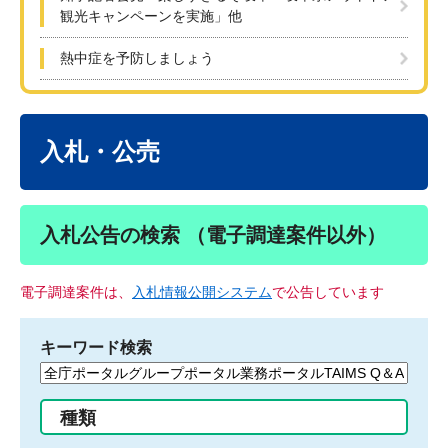
観光キャンペーンを実施」他
熱中症を予防しましょう
本
文
入札・公売
入札公告の検索 （電子調達案件以外）
電子調達案件は、
入札情報公開システム
で公告しています
キーワード検索
検
索
す
種類
る