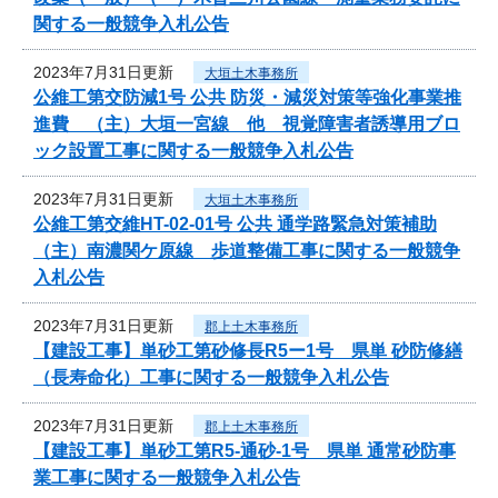
関する一般競争入札公告
2023年7月31日更新
大垣土木事務所
公維工第交防減1号 公共 防災・減災対策等強化事業推
進費 （主）大垣一宮線 他 視覚障害者誘導用ブロ
ック設置工事に関する一般競争入札公告
2023年7月31日更新
大垣土木事務所
公維工第交維HT-02-01号 公共 通学路緊急対策補助
（主）南濃関ケ原線 歩道整備工事に関する一般競争
入札公告
2023年7月31日更新
郡上土木事務所
【建設工事】単砂工第砂修長R5ー1号 県単 砂防修繕
（長寿命化）工事に関する一般競争入札公告
2023年7月31日更新
郡上土木事務所
【建設工事】単砂工第R5-通砂-1号 県単 通常砂防事
業工事に関する一般競争入札公告