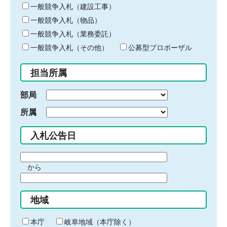
キ
一般競争入札（建設工事）
ー
一般競争入札（物品）
ワ
一般競争入札（業務委託）
ー
ド
一般競争入札（その他）
公募型プロポーザル
を
入
担当所属
力
部局
所属
入札公告日
期
から
間
期
の
間
始
地域
の
ま
終
り
わ
本庁
岐阜地域（本庁除く）