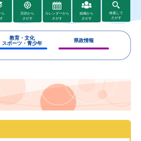
検索して
から
目的から
カレンダーから
組織から
さがす
す
さがす
さがす
さがす
教育・文化
県政情報
スポーツ・青少年
閉
閉
じ
じ
る
る