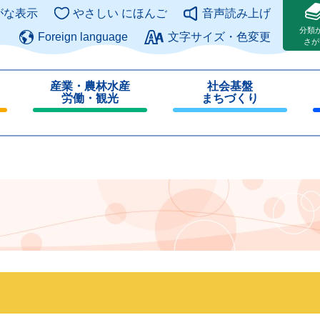
このページの本文へ
がな表示
やさしい にほんご
音声読み上げ
分類
Foreign language
文字サイズ・色変更
さが
産業・農林水産
社会基盤
労働・観光
まちづくり
閉
閉
じ
じ
る
る