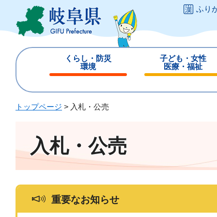
ペ
メ
ふり
ー
ニ
ジ
ュ
の
ー
先
を
くらし・防災
子ども・女性
頭
飛
環境
医療・福祉
で
ば
閉
閉
す
し
じ
じ
。
て
る
る
トップページ
>
入札・公売
本
文
へ
入札・公売
重要なお知らせ