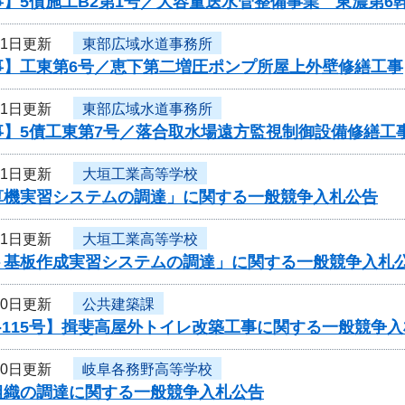
】5債施工B2第1号／大容量送水管整備事業 東濃第6
31日更新
東部広域水道事務所
事】工東第6号／恵下第二増圧ポンプ所屋上外壁修繕工事
31日更新
東部広域水道事務所
事】5債工東第7号／落合取水場遠方監視制御設備修繕工
31日更新
大垣工業高等学校
算機実習システムの調達」に関する一般競争入札公告
31日更新
大垣工業高等学校
ト基板作成実習システムの調達」に関する一般競争入札
30日更新
公共建築課
-115号】揖斐高屋外トイレ改築工事に関する一般競争
30日更新
岐阜各務野高等学校
組織の調達に関する一般競争入札公告