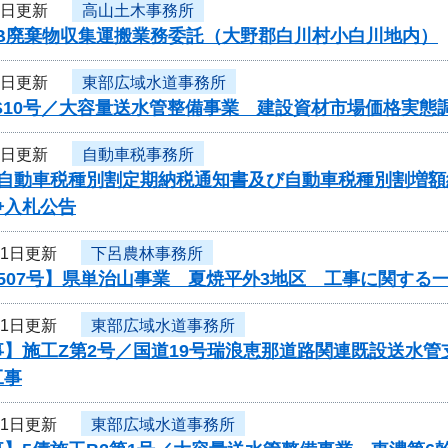
4日更新
高山土木事務所
CB廃棄物収集運搬業務委託（大野郡白川村小白川地内）
1日更新
東部広域水道事務所
S10号／大容量送水管整備事業 建設資材市場価格実態
1日更新
自動車税事務所
度自動車税種別割定期納税通知書及び自動車税種別割増
争入札公告
31日更新
下呂農林事務所
507号】県単治山事業 夏焼平外3地区 工事に関する
31日更新
東部広域水道事務所
】施工Z第2号／国道19号瑞浪恵那道路関連既設送水管
工事
31日更新
東部広域水道事務所