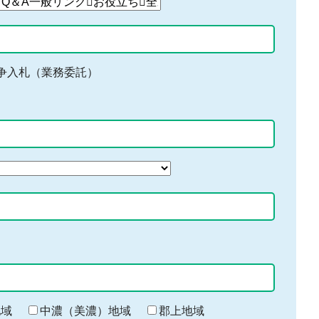
争入札（業務委託）
地域
中濃（美濃）地域
郡上地域