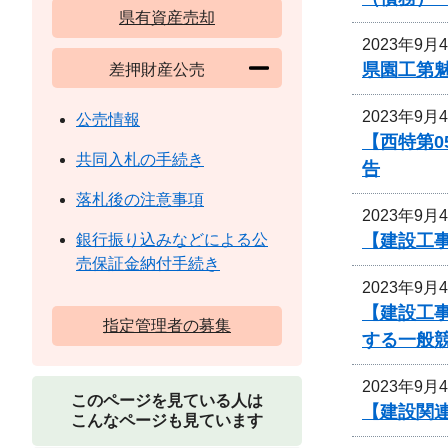
県有資産売却
2023年9月
県園工第魅
差押財産公売
2023年9月
公売情報
【西特第
共同入札の手続き
告
落札後の注意事項
2023年9月
【建設工
銀行振り込みなどによる公
売保証金納付手続き
2023年9月
【建設工事
指定管理者の募集
する一般
2023年9月
このページを見ている人は
【建設関連
こんなページも見ています