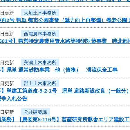
4日更新
大垣土木事務所
再2号 県単 都市公園事業（魅力向上再整備）養老公園
4日更新
西濃農林事務所
0501号】県営特定農業用管水路等特別対策事業 時北
4日更新
美濃土木事務所
事】県単 通常砂防事業 他（債務） 渓流保全工事
4日更新
郡上土木事務所
】単建工第道改-5-2-1号 県単 道路新設改良（一般
競争入札公告
4日更新
公共建築課
業務】【農委第5-116号】畜産研究所豚舎エリア建設