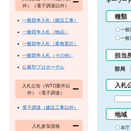
キーワー
外）（電子調達以外）
種類
一般競争入札（建設工事）
一般
一般競争入札（物品）
一般
一般競争入札（業務委託）
担当
一般競争入札（その他）
公募型プロポーザル
部局
入札
入札公告（WTO案件以
外）（電子調達）
期
間
電子調達（建設工事以外）
の
地域
始
入札参加資格
ま
本庁