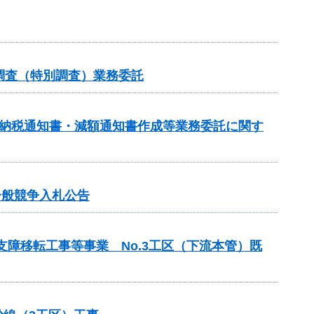
調査（特別調査）業務委託
額納税通知書・減額通知書作成等業務委託に関す
一般競争入札公告
支障移転工事等事業 No.3工区（下流本管）既