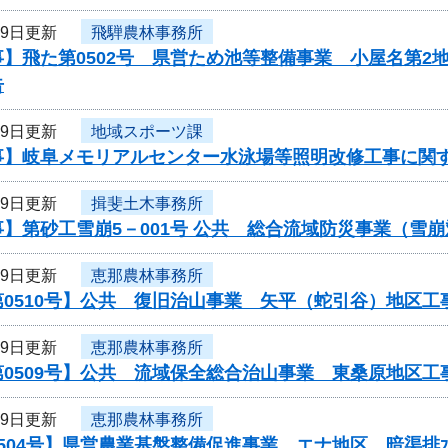
29日更新
飛騨農林事務所
】飛た第0502号 県営ため池等整備事業 小屋名第2
告
29日更新
地域スポーツ課
事】岐阜メモリアルセンター水泳場等照明改修工事に関
29日更新
揖斐土木事務所
】第砂工雪崩5－001号 公共 総合流域防災事業（雪
29日更新
恵那農林事務所
第0510号】公共 復旧治山事業 矢平（蛇引谷）地区
29日更新
恵那農林事務所
第0509号】公共 流域保全総合治山事業 東桑原地区
29日更新
恵那農林事務所
504号】県営農業基盤整備促進事業 エナ地区 暗渠排