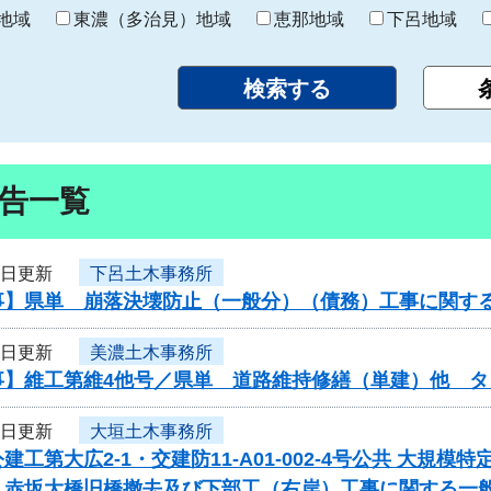
り
地域
東濃（多治見）地域
恵那地域
下呂地域
告一覧
5日更新
下呂土木事務所
事】県単 崩落決壊防止（一般分）（債務）工事に関す
4日更新
美濃土木事務所
事】維工第維4他号／県単 道路維持修繕（単建）他 タ
4日更新
大垣土木事務所
建工第大広2-1・交建防11-A01-002-4号公共 大
 赤坂大橋旧橋撤去及び下部工（右岸）工事に関する一