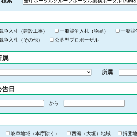
ド検索
検
索
す
る
キ
競争入札（建設工事）
一般競争入札（物品）
一般競
ー
競争入札（その他）
公募型プロポーザル
ワ
ー
所属
ド
を
所属
入
力
公告日
から
期
間
の
終
わ
岐阜地域（本庁除く）
西濃（大垣）地域
揖斐