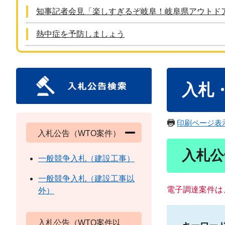
知事記者会見「楽しすぎるぞ岐阜！岐阜県アウトド
熱中症を予防しましょう
本
入札
文
印刷ページ表
入札公告（WTO案件）
入札公
一般競争入札（建設工事）
一般競争入札（建設工事以
電子調達案件は
外）
入札公告（WTO案件以