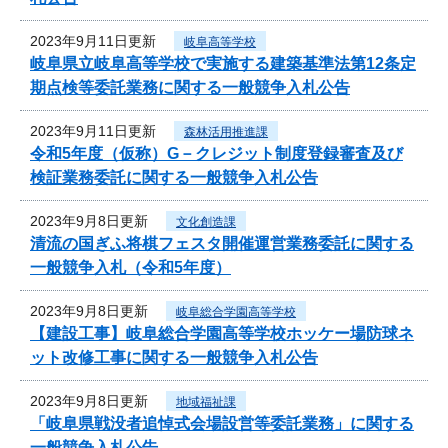
2023年9月11日更新
岐阜高等学校
岐阜県立岐阜高等学校で実施する建築基準法第12条定
期点検等委託業務に関する一般競争入札公告
2023年9月11日更新
森林活用推進課
令和5年度（仮称）G－クレジット制度登録審査及び
検証業務委託に関する一般競争入札公告
2023年9月8日更新
文化創造課
清流の国ぎふ将棋フェスタ開催運営業務委託に関する
一般競争入札（令和5年度）
2023年9月8日更新
岐阜総合学園高等学校
【建設工事】岐阜総合学園高等学校ホッケー場防球ネ
ット改修工事に関する一般競争入札公告
2023年9月8日更新
地域福祉課
「岐阜県戦没者追悼式会場設営等委託業務」に関する
一般競争入札公告