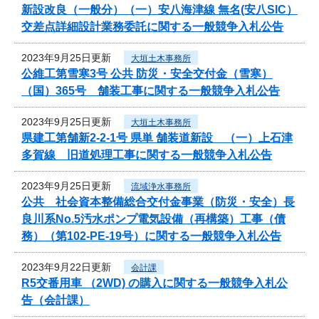
新設改良（一般分）（一）安八海津線 無名(安八SIC）
交差点詳細設計業務委託に関する一般競争入札公告
2023年9月25日更新
大垣土木事務所
公維工第雪寒3号 公共 防災・安全交付金（雪寒）
（国）365号 舗装工事に関する一般競争入札公告
2023年9月25日更新
大垣土木事務所
県建工第舗新2-2-1号 県単 舗装道新設 （一）上石津
多賀線 旧道処理工事に関する一般競争入札公告
2023年9月25日更新
流域浄水事務所
公共 社会資本整備総合交付金事業（防災・安全）長
良川系No.5汚水ポンプ電気設備（再構築）工事（債
務）（第102-PE-19号）に関する一般競争入札公告
2023年9月22日更新
会計課
R5交番用車 （2WD) の購入に関する一般競争入札公
告（会計課）