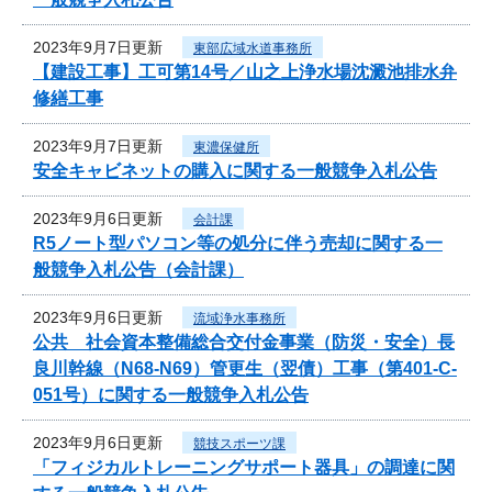
2023年9月7日更新
東部広域水道事務所
【建設工事】工可第14号／山之上浄水場沈澱池排水弁
修繕工事
2023年9月7日更新
東濃保健所
安全キャビネットの購入に関する一般競争入札公告
2023年9月6日更新
会計課
R5ノート型パソコン等の処分に伴う売却に関する一
般競争入札公告（会計課）
2023年9月6日更新
流域浄水事務所
公共 社会資本整備総合交付金事業（防災・安全）長
良川幹線（N68-N69）管更生（翌債）工事（第401-C-
051号）に関する一般競争入札公告
2023年9月6日更新
競技スポーツ課
「フィジカルトレーニングサポート器具」の調達に関