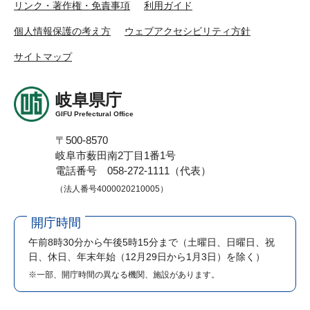
リンク・著作権・免責事項
利用ガイド
個人情報保護の考え方
ウェブアクセシビリティ方針
サイトマップ
岐阜県庁
GIFU Prefectural Office
〒500-8570
岐阜市薮田南2丁目1番1号
電話番号 058-272-1111（代表）
（法人番号4000020210005）
開庁時間
午前8時30分から午後5時15分まで
（土曜日、日曜日、祝
日、休日、年末年始（12月29日から1月3日）を除く）
※一部、開庁時間の異なる機関、施設があります。