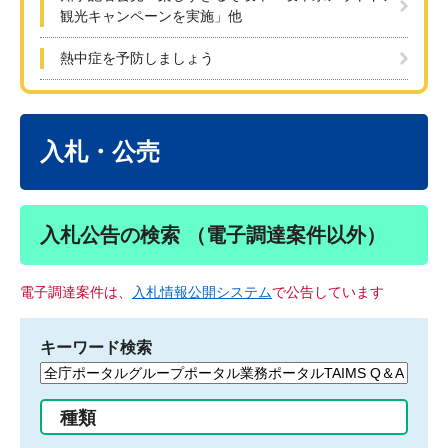
観光キャンペーンを実施」他
熱中症を予防しましょう
本
文
入札・公売
入札公告の検索 （電子調達案件以外）
電子調達案件は、
入札情報公開システム
で公告しています
キーワード検索
検
索
す
種類
る