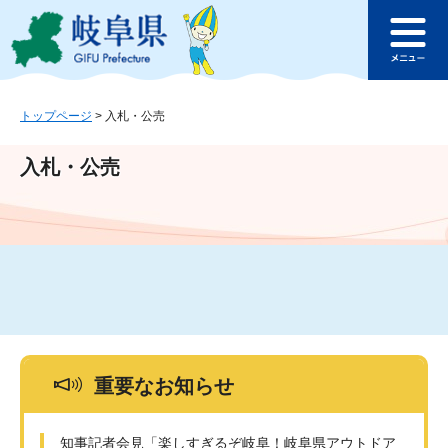
ペ
メ
このページの本文へ
ー
ニ
メ
ジ
ュ
ニ
の
ー
ュ
先
を
ー
頭
飛
トップページ
>
入札・公売
で
ば
す
し
入札・公売
。
て
本
文
へ
重要なお知らせ
知事記者会見「楽しすぎるぞ岐阜！岐阜県アウトドア