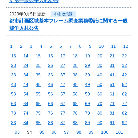
する一般競争入札公告
2023年9月5日更新
都市政策課
都市計画区域基本フレーム調査業務委託に関する一般
競争入札公告
1
2
3
4
5
6
7
8
9
10
11
12
13
14
15
16
17
18
19
20
21
22
23
24
25
26
27
28
29
30
31
32
33
34
35
36
37
38
39
40
41
42
43
44
45
46
47
48
49
50
51
52
53
54
55
56
57
58
59
60
61
62
63
64
65
66
67
68
69
70
71
72
73
74
75
76
77
78
79
80
81
82
83
84
85
86
87
88
89
90
91
92
93
94
95
96
97
98
99
100
101