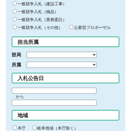
キ
一般競争入札（建設工事）
ー
一般競争入札（物品）
ワ
一般競争入札（業務委託）
ー
ド
一般競争入札（その他）
公募型プロポーザル
を
入
担当所属
力
部局
所属
入札公告日
期
から
間
期
の
間
始
地域
の
ま
終
り
わ
本庁
岐阜地域（本庁除く）