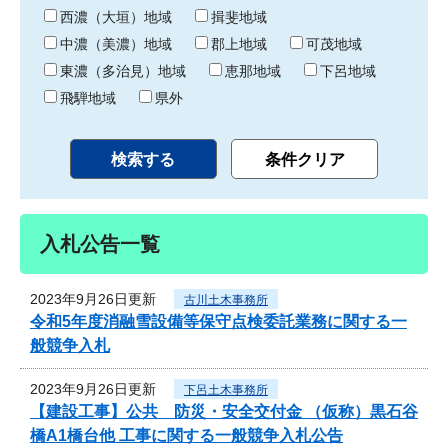
り
西濃（大垣）地域
揖斐地域
中濃（美濃）地域
郡上地域
可茂地域
東濃（多治見）地域
恵那地域
下呂地域
飛騨地域
県外
入札公告一覧
2023年9月26日更新
古川土木事務所
令和5年度消融雪設備等保守点検委託業務に関する一
般競争入札
2023年9月26日更新
下呂土木事務所
【建設工事】公共 防災・安全交付金 （仮称）黒石谷
橋A1橋台他 工事に関する一般競争入札公告