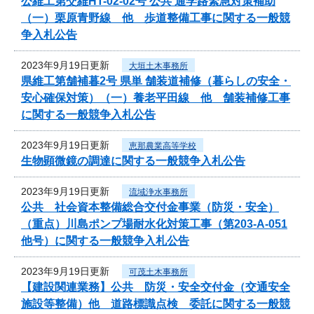
公維工第交維HT-02-02号 公共 通学路緊急対策補助
（一）栗原青野線 他 歩道整備工事に関する一般競
争入札公告
2023年9月19日更新
大垣土木事務所
県維工第舗補暮2号 県単 舗装道補修（暮らしの安全・
安心確保対策）（一）養老平田線 他 舗装補修工事
に関する一般競争入札公告
2023年9月19日更新
恵那農業高等学校
生物顕微鏡の調達に関する一般競争入札公告
2023年9月19日更新
流域浄水事務所
公共 社会資本整備総合交付金事業（防災・安全）
（重点）川島ポンプ場耐水化対策工事（第203-A-051
他号）に関する一般競争入札公告
2023年9月19日更新
可茂土木事務所
【建設関連業務】公共 防災・安全交付金（交通安全
施設等整備）他 道路標識点検 委託に関する一般競