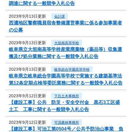
調達に関する一般競争入札公告
2023年9月13日更新
会計課
西濃地区警察職員宿舎整備運営事業に係る参加事業者
の公募
2023年9月13日更新
大垣南高等学校
岐阜県立大垣南高等学校産業廃棄物（薬品等）収集運
搬及び処分業務に関する一般競争入札公告
2023年9月13日更新
岐阜総合学園高等学校
岐阜県立岐阜総合学園高等学校で実施する建築基準法
第12条定期点検等委託業務に関する一般競争入札公告
2023年9月12日更新
下呂土木事務所
【建設工事】公共 防災・安全交付金 黒石3工区盛
土工 工事に関する一般競争入札公告
2023年9月12日更新
可茂農林事務所
【建設工事】可治工第0504号／公共予防治山事業 負