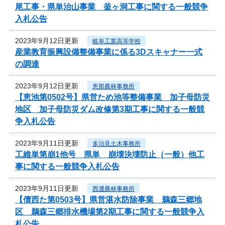
尾工事・県単治山事業 釜ヶ洞工事に関する一般競争
入札公告
2023年9月12日更新
岐阜工業高等学校
産業教育振興設備整備事業に係る3Dスキャナー一式
の調達
2023年9月12日更新
恵那農林事務所
【恵池第0502号】県営ため池等整備事業 加子母防災
地区 加子母防災ダム改修第3期工事に関する一般競
争入札公告
2023年9月11日更新
多治見土木事務所
工維単第崩1他号 県単 崩壊決壊防止（一般）他工
事に関する一般競争入札公告
2023年9月11日更新
西濃農林事務所
【債西た第0503号】県営湛水防除事業 鵜森三郷地
区 鵜森三郷排水機場第2期工事に関する一般競争入
札公告