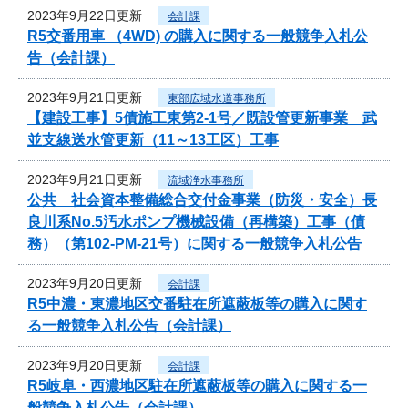
2023年9月22日更新
会計課
R5交番用車 （4WD) の購入に関する一般競争入札公
告（会計課）
2023年9月21日更新
東部広域水道事務所
【建設工事】5債施工東第2-1号／既設管更新事業 武
並支線送水管更新（11～13工区）工事
2023年9月21日更新
流域浄水事務所
公共 社会資本整備総合交付金事業（防災・安全）長
良川系No.5汚水ポンプ機械設備（再構築）工事（債
務）（第102-PM-21号）に関する一般競争入札公告
2023年9月20日更新
会計課
R5中濃・東濃地区交番駐在所遮蔽板等の購入に関す
る一般競争入札公告（会計課）
2023年9月20日更新
会計課
R5岐阜・西濃地区駐在所遮蔽板等の購入に関する一
般競争入札公告（会計課）