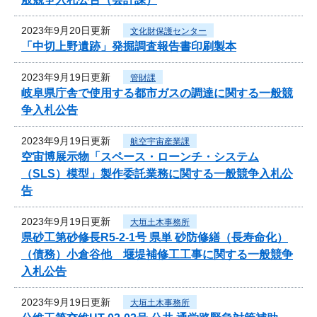
2023年9月20日更新
文化財保護センター
「中切上野遺跡」発掘調査報告書印刷製本
2023年9月19日更新
管財課
岐阜県庁舎で使用する都市ガスの調達に関する一般競
争入札公告
2023年9月19日更新
航空宇宙産業課
空宙博展示物「スペース・ローンチ・システム
（SLS）模型」製作委託業務に関する一般競争入札公
告
2023年9月19日更新
大垣土木事務所
県砂工第砂修長R5-2-1号 県単 砂防修繕（長寿命化）
（債務）小倉谷他 堰堤補修工工事に関する一般競争
入札公告
2023年9月19日更新
大垣土木事務所