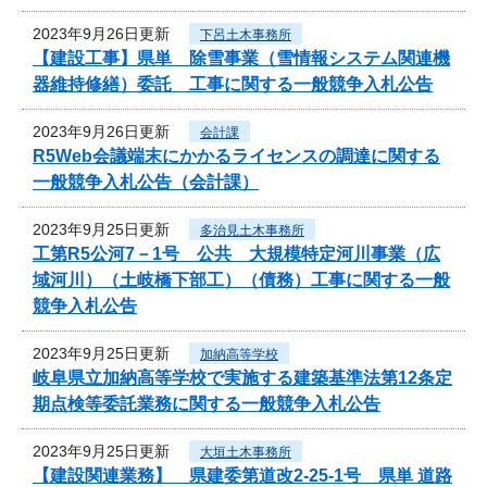
2023年9月26日更新
下呂土木事務所
【建設工事】県単 除雪事業（雪情報システム関連機
器維持修繕）委託 工事に関する一般競争入札公告
2023年9月26日更新
会計課
R5Web会議端末にかかるライセンスの調達に関する
一般競争入札公告（会計課）
2023年9月25日更新
多治見土木事務所
工第R5公河7－1号 公共 大規模特定河川事業（広
域河川）（土岐橋下部工）（債務）工事に関する一般
競争入札公告
2023年9月25日更新
加納高等学校
岐阜県立加納高等学校で実施する建築基準法第12条定
期点検等委託業務に関する一般競争入札公告
2023年9月25日更新
大垣土木事務所
【建設関連業務】 県建委第道改2-25-1号 県単 道路