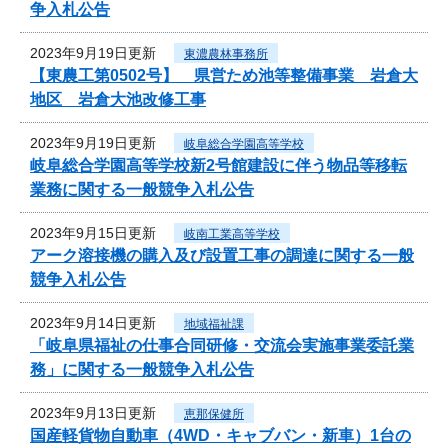
争入札公告
2023年9月19日更新
東濃農林事務所
【東農工第0502号】 県営ため池等整備事業 岩倉大
地区 岩倉大池改修工事
2023年9月19日更新
岐阜総合学園高等学校
岐阜総合学園高等学校新2号館建設に伴う物品等移転
業務に関する一般競争入札公告
2023年9月15日更新
岐南工業高等学校
アーク溶接機の購入及び設置工事の調達に関する一般
競争入札公告
2023年9月14日更新
地域福祉課
「岐阜県福祉の仕事合同研修・交流会実施事業委託業
務」に関する一般競争入札公告
2023年9月13日更新
恵那保健所
国産軽貨物自動車（4WD・キャブバン・新車）1台の