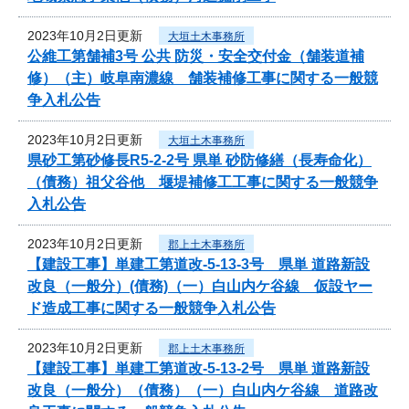
2023年10月2日更新
大垣土木事務所
公維工第舗補3号 公共 防災・安全交付金（舗装道補
修）（主）岐阜南濃線 舗装補修工事に関する一般競
争入札公告
2023年10月2日更新
大垣土木事務所
県砂工第砂修長R5-2-2号 県単 砂防修繕（長寿命化）
（債務）祖父谷他 堰堤補修工工事に関する一般競争
入札公告
2023年10月2日更新
郡上土木事務所
【建設工事】単建工第道改-5-13-3号 県単 道路新設
改良（一般分）(債務)（一）白山内ケ谷線 仮設ヤー
ド造成工事に関する一般競争入札公告
2023年10月2日更新
郡上土木事務所
【建設工事】単建工第道改-5-13-2号 県単 道路新設
改良（一般分）（債務）（一）白山内ケ谷線 道路改