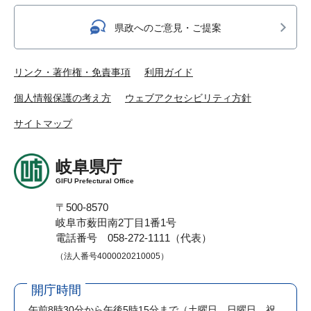
県政へのご意見・ご提案
リンク・著作権・免責事項
利用ガイド
個人情報保護の考え方
ウェブアクセシビリティ方針
サイトマップ
岐阜県庁
GIFU Prefectural Office
〒500-8570
岐阜市薮田南2丁目1番1号
電話番号 058-272-1111（代表）
（法人番号4000020210005）
開庁時間
午前8時30分から午後5時15分まで
（土曜日、日曜日、祝