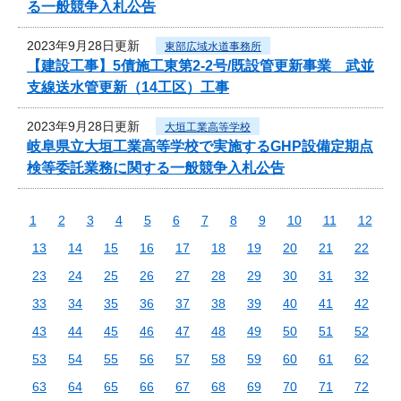
る一般競争入札公告
2023年9月28日更新
東部広域水道事務所
【建設工事】5債施工東第2-2号/既設管更新事業 武並
支線送水管更新（14工区）工事
2023年9月28日更新
大垣工業高等学校
岐阜県立大垣工業高等学校で実施するGHP設備定期点
検等委託業務に関する一般競争入札公告
1
2
3
4
5
6
7
8
9
10
11
12
13
14
15
16
17
18
19
20
21
22
23
24
25
26
27
28
29
30
31
32
33
34
35
36
37
38
39
40
41
42
43
44
45
46
47
48
49
50
51
52
53
54
55
56
57
58
59
60
61
62
63
64
65
66
67
68
69
70
71
72