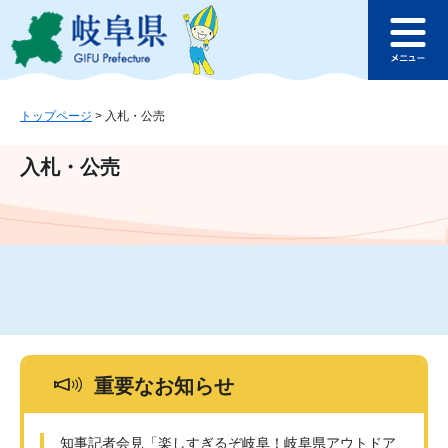
ペ
メ
このページの本文へ
ー
ニ
メ
ジ
ュ
ニ
の
ー
ュ
先
を
ー
頭
飛
トップページ
>
入札・公売
で
ば
す
し
入札・公売
。
て
本
文
へ
重要なお知らせ
知事記者会見「楽しすぎるぞ岐阜！岐阜県アウトドア