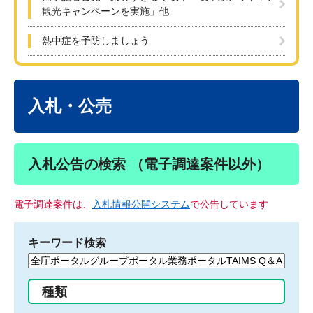
観光キャンペーンを実施」他
熱中症を予防しましょう
本
文
入札・公売
入札公告の検索 （電子調達案件以外）
電子調達案件は、
入札情報公開システム
で公告しています
キーワード検索
検
索
す
種類
る