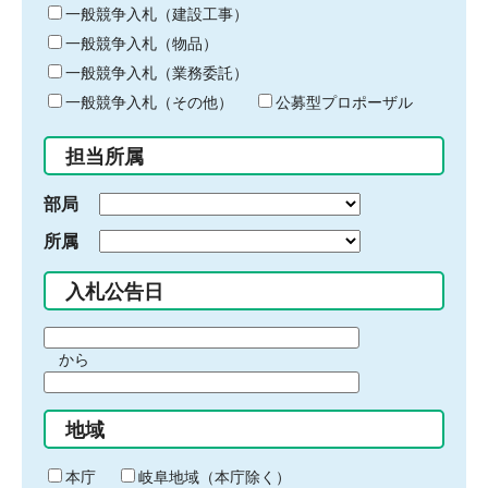
キ
一般競争入札（建設工事）
ー
一般競争入札（物品）
ワ
一般競争入札（業務委託）
ー
ド
一般競争入札（その他）
公募型プロポーザル
を
入
担当所属
力
部局
所属
入札公告日
期
から
間
期
の
間
始
地域
の
ま
終
り
わ
本庁
岐阜地域（本庁除く）