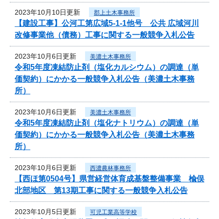
2023年10月10日更新
郡上土木事務所
【建設工事】公河工第広域5-1-1他号 公共 広域河川
改修事業他（債務）工事に関する一般競争入札公告
2023年10月6日更新
美濃土木事務所
令和5年度凍結防止剤（塩化カルシウム）の調達（単
価契約）にかかる一般競争入札公告（美濃土木事務
所）
2023年10月6日更新
美濃土木事務所
令和5年度凍結防止剤（塩化ナトリウム）の調達（単
価契約）にかかる一般競争入札公告（美濃土木事務
所）
2023年10月6日更新
西濃農林事務所
【西ほ第0504号】県営経営体育成基盤整備事業 楡俣
北部地区 第13期工事に関する一般競争入札公告
2023年10月5日更新
可児工業高等学校