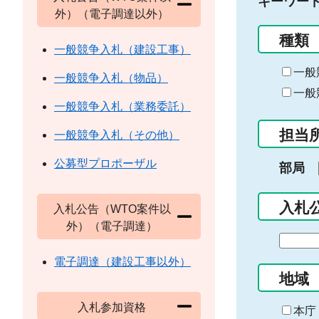
キーワー
外）（電子調達以外）
種類
一般競争入札（建設工事）
一般
一般競争入札（物品）
一般
一般競争入札（業務委託）
担当
一般競争入札（その他）
公募型プロポーザル
部局
入札
入札公告（WTO案件以
外）（電子調達）
期
間
電子調達（建設工事以外）
の
地域
始
入札参加資格
ま
本庁