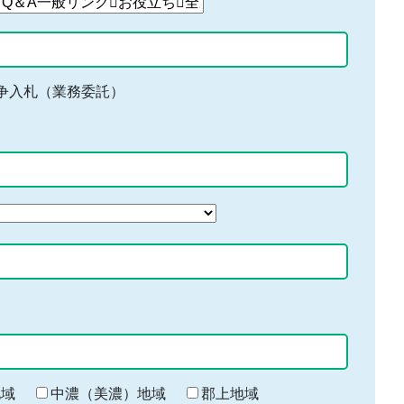
争入札（業務委託）
地域
中濃（美濃）地域
郡上地域