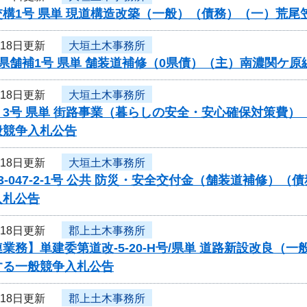
交構1号 県単 現道構造改築（一般）（債務）（一）荒
月18日更新
大垣土木事務所
県舗補1号 県単 舗装道補修（0県債）（主）南濃関ケ
月18日更新
大垣土木事務所
く3号 県単 街路事業（暮らしの安全・安心確保対策費
般競争入札公告
月18日更新
大垣土木事務所
3-047-2-1号 公共 防災・安全交付金（舗装道補修
入札公告
月18日更新
郡上土木事務所
業務】単建委第道改-5-20-H号/県単 道路新設改良（
する一般競争入札公告
月18日更新
郡上土木事務所