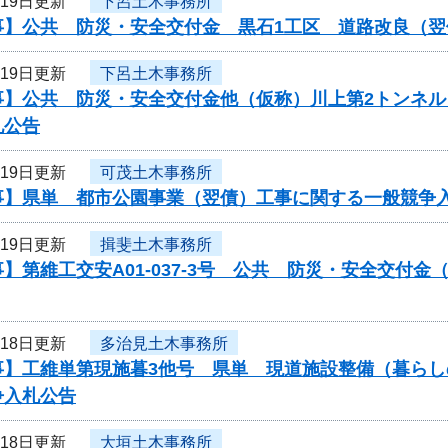
月19日更新
下呂土木事務所
事】公共 防災・安全交付金 黒石1工区 道路改良（
月19日更新
下呂土木事務所
事】公共 防災・安全交付金他（仮称）川上第2トンネ
札公告
月19日更新
可茂土木事務所
事】県単 都市公園事業（翌債）工事に関する一般競争
月19日更新
揖斐土木事務所
】第維工交安A01-037-3号 公共 防災・安全交付
月18日更新
多治見土木事務所
事】工維単第現施暮3他号 県単 現道施設整備（暮ら
争入札公告
月18日更新
大垣土木事務所