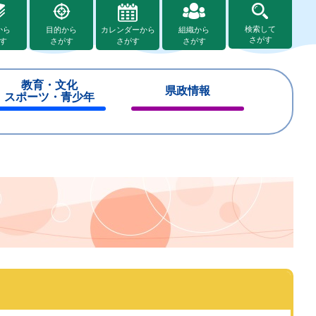
検索して
から
目的から
カレンダーから
組織から
さがす
す
さがす
さがす
さがす
教育・文化
県政情報
スポーツ・青少年
閉
閉
じ
じ
る
る