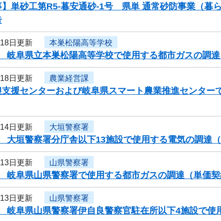
】単砂工第R5-暮安通砂-1号 県単 通常砂防事業（
告
月18日更新
本巣松陽高等学校
度 岐阜県立本巣松陽高等学校で使用する都市ガスの調
月18日更新
農業経営課
農支援センターおよび岐阜県スマート農業推進センター
月14日更新
大垣警察署
度 大垣警察署分庁舎以下13施設で使用する電気の調達
月13日更新
山県警察署
度 岐阜県山県警察署で使用する都市ガスの調達（単価
月13日更新
山県警察署
度 岐阜県山県警察署伊自良警察官駐在所以下4施設で使