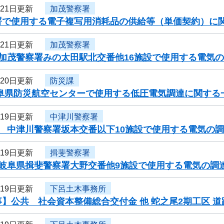
月21日更新
加茂警察署
署で使用する電子複写用消耗品の供給等（単価契約）に
月21日更新
加茂警察署
度加茂警察署みの太田駅北交番他16施設で使用する電気
月20日更新
防災課
岐阜県防災航空センターで使用する低圧電気調達に関する
月19日更新
中津川警察署
 中津川警察署坂本交番以下10施設で使用する電気の調
月19日更新
揖斐警察署
度岐阜県揖斐警察署大野交番他9施設で使用する電気の調
月19日更新
下呂土木事務所
】公共 社会資本整備総合交付金 他 蛇之尾2期工区 