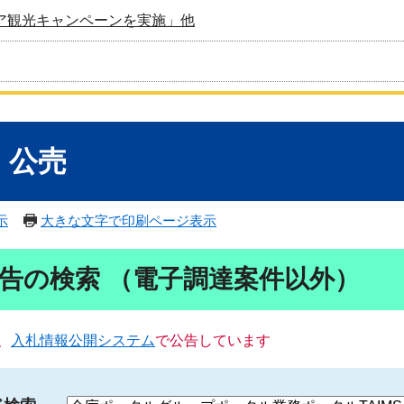
ア観光キャンペーンを実施」他
・公売
示
大きな文字で印刷ページ表示
告の検索 （電子調達案件以外）
、
入札情報公開システム
で公告しています