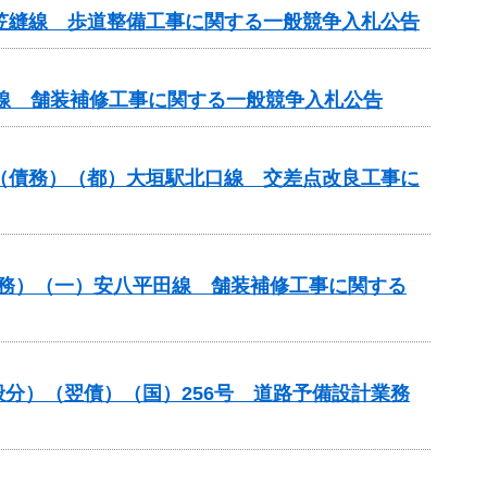
尾笠縫線 歩道整備工事に関する一般競争入札公告
原線 舗装補修工事に関する一般競争入札公告
）（債務）（都）大垣駅北口線 交差点改良工事に
）（債務）（一）安八平田線 舗装補修工事に関する
一般分）（翌債）（国）256号 道路予備設計業務