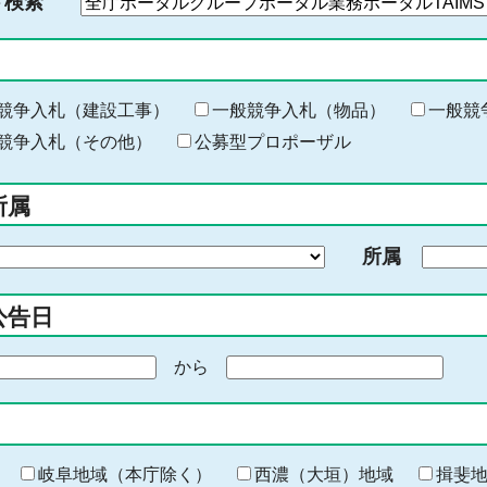
ド検索
検
索
す
る
キ
競争入札（建設工事）
一般競争入札（物品）
一般競
ー
競争入札（その他）
公募型プロポーザル
ワ
ー
所属
ド
を
所属
入
力
公告日
から
期
間
の
終
わ
岐阜地域（本庁除く）
西濃（大垣）地域
揖斐