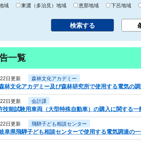
り
地域
東濃（多治見）地域
恵那地域
下呂地域
告一覧
月22日更新
森林文化アカデミー
度森林文化アカデミー及び森林研究所で使用する電気の
月22日更新
会計課
免許技能試験用車両（大型特殊自動車）の購入に関する一
月22日更新
飛騨子ども相談センター
度岐阜県飛騨子ども相談センターで使用する電気調達の