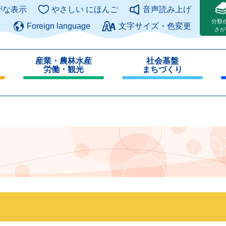
このページの本文へ
がな表示
やさしい にほんご
音声読み上げ
分類
Foreign language
文字サイズ・色変更
さが
産業・農林水産
社会基盤
労働・観光
まちづくり
閉
閉
じ
じ
る
る