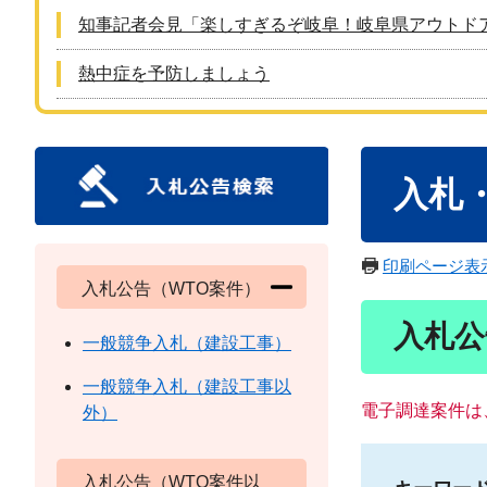
知事記者会見「楽しすぎるぞ岐阜！岐阜県アウトド
熱中症を予防しましょう
本
入札
文
印刷ページ表
入札公告（WTO案件）
入札公
一般競争入札（建設工事）
一般競争入札（建設工事以
電子調達案件は
外）
入札公告（WTO案件以