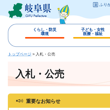
ペ
メ
ふり
ー
ニ
ジ
ュ
の
ー
先
を
くらし・防災
子ども・女性
頭
飛
環境
医療・福祉
で
ば
閉
閉
す
し
じ
じ
。
て
る
る
トップページ
>
入札・公売
本
文
へ
入札・公売
重要なお知らせ