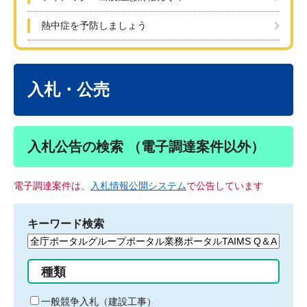
熱中症を予防しましょう
本
文
入札・公売
入札公告の検索 （電子調達案件以外）
電子調達案件は、
入札情報公開システム
で公告しています
キーワード検索
検
索
す
種類
る
キ
一般競争入札（建設工事）