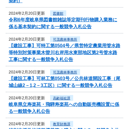
契約）
2024年2月20日更新
図書館
令和6年度岐阜県図書館雑誌等定期刊行物購入業務に
係る基本契約に関する一般競争入札公告
2024年2月20日更新
可茂農林事務所
【建設工事】可特工第0504号／県営特定農業用管水路
等特別対策事業木曽川右岸用水東部地区第2号管水路
工事に関する一般競争入札公告
2024年2月20日更新
可茂農林事務所
【建設工事】可林工第0503号／公共林道開設工事（尾
城山線2－1,2－3工区）に関する一般競争入札公告
2024年2月20日更新
高齢福祉課
岐阜県立寿楽苑・飛騨寿楽苑への自動販売機設置に係
る一般競争入札公告
2024年2月20日更新
教育財務課