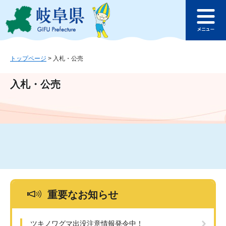
ペ
メ
このページの本文へ
ー
ニ
メ
ジ
ュ
ニ
の
ー
ュ
先
を
ー
頭
飛
トップページ
>
入札・公売
で
ば
す
し
入札・公売
。
て
本
文
へ
重要なお知らせ
ツキノワグマ出没注意情報発令中！