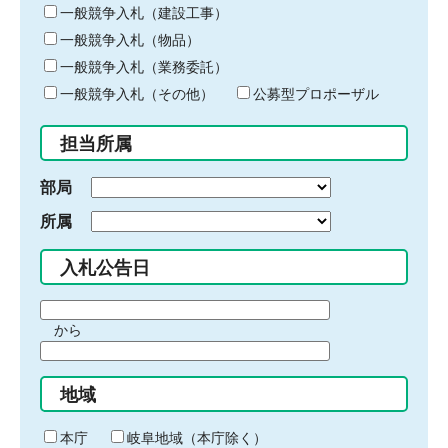
キ
一般競争入札（建設工事）
ー
一般競争入札（物品）
ワ
一般競争入札（業務委託）
ー
ド
一般競争入札（その他）
公募型プロポーザル
を
入
担当所属
力
部局
所属
入札公告日
期
から
間
期
の
間
始
地域
の
ま
終
り
わ
本庁
岐阜地域（本庁除く）