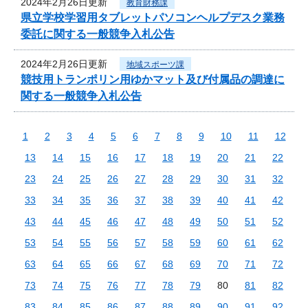
2024年2月26日更新
教育財務課
県立学校学習用タブレットパソコンヘルプデスク業務
委託に関する一般競争入札公告
2024年2月26日更新
地域スポーツ課
競技用トランポリン用ゆかマット及び付属品の調達に
関する一般競争入札公告
1
2
3
4
5
6
7
8
9
10
11
12
13
14
15
16
17
18
19
20
21
22
23
24
25
26
27
28
29
30
31
32
33
34
35
36
37
38
39
40
41
42
43
44
45
46
47
48
49
50
51
52
53
54
55
56
57
58
59
60
61
62
63
64
65
66
67
68
69
70
71
72
73
74
75
76
77
78
79
80
81
82
83
84
85
86
87
88
89
90
91
92