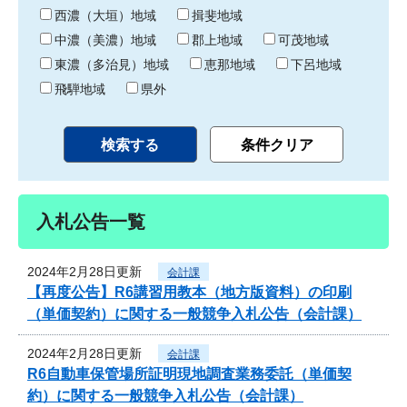
り
西濃（大垣）地域
揖斐地域
中濃（美濃）地域
郡上地域
可茂地域
東濃（多治見）地域
恵那地域
下呂地域
飛騨地域
県外
入札公告一覧
2024年2月28日更新
会計課
【再度公告】R6講習用教本（地方版資料）の印刷
（単価契約）に関する一般競争入札公告（会計課）
2024年2月28日更新
会計課
R6自動車保管場所証明現地調査業務委託（単価契
約）に関する一般競争入札公告（会計課）