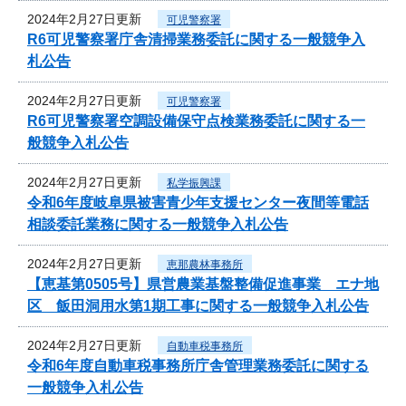
2024年2月27日更新
可児警察署
R6可児警察署庁舎清掃業務委託に関する一般競争入
札公告
2024年2月27日更新
可児警察署
R6可児警察署空調設備保守点検業務委託に関する一
般競争入札公告
2024年2月27日更新
私学振興課
令和6年度岐阜県被害青少年支援センター夜間等電話
相談委託業務に関する一般競争入札公告
2024年2月27日更新
恵那農林事務所
【恵基第0505号】県営農業基盤整備促進事業 エナ地
区 飯田洞用水第1期工事に関する一般競争入札公告
2024年2月27日更新
自動車税事務所
令和6年度自動車税事務所庁舎管理業務委託に関する
一般競争入札公告