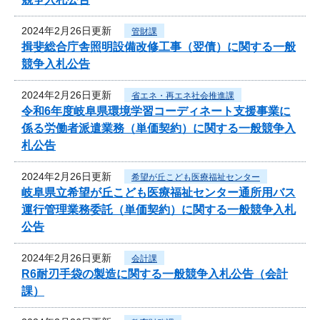
2024年2月26日更新
管財課
揖斐総合庁舎照明設備改修工事（翌債）に関する一般
競争入札公告
2024年2月26日更新
省エネ・再エネ社会推進課
令和6年度岐阜県環境学習コーディネート支援事業に
係る労働者派遣業務（単価契約）に関する一般競争入
札公告
2024年2月26日更新
希望が丘こども医療福祉センター
岐阜県立希望が丘こども医療福祉センター通所用バス
運行管理業務委託（単価契約）に関する一般競争入札
公告
2024年2月26日更新
会計課
R6耐刃手袋の製造に関する一般競争入札公告（会計
課）