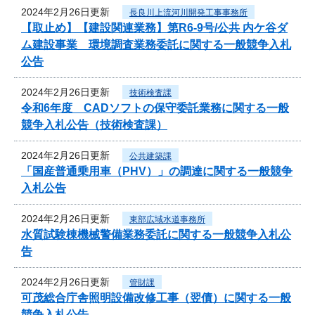
2024年2月26日更新
長良川上流河川開発工事事務所
【取止め】【建設関連業務】第R6-9号/公共 内ケ谷ダ
ム建設事業 環境調査業務委託に関する一般競争入札
公告
2024年2月26日更新
技術検査課
令和6年度 CADソフトの保守委託業務に関する一般
競争入札公告（技術検査課）
2024年2月26日更新
公共建築課
「国産普通乗用車（PHV）」の調達に関する一般競争
入札公告
2024年2月26日更新
東部広域水道事務所
水質試験棟機械警備業務委託に関する一般競争入札公
告
2024年2月26日更新
管財課
可茂総合庁舎照明設備改修工事（翌債）に関する一般
競争入札公告