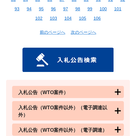
93
94
95
96
97
98
99
100
101
102
103
104
105
106
前のページへ
次のページへ
入札公告（WTO案件）
入札公告（WTO案件以外）（電子調達以
外）
入札公告（WTO案件以外）（電子調達）