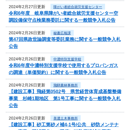
2024年2月27日更新
障がい者総合就労支援センター
令和6年度 岐阜県障がい者総合就労支援センター空
調設備保守点検業務委託に関する一般競争入札公告
2024年2月26日更新
秘書広報課
第47回県政世論調査等委託業務に関する一般競争入札
公告
2024年2月26日更新
中濃特別支援学校
令和6年度中濃特別支援学校で使用するプロパンガス
の調達（単価契約）に関する一般競争入札公告
2024年2月26日更新
飛騨農林事務所
【建設工事】飛経第0502号 県営経営体育成基盤整備
事業 杉崎1期地区 第1号工事に関する一般競争入札
公告
2024年2月26日更新
美濃土木事務所
【建設工事】砂工第砂メ補4-1号/公共 砂防メンテナ