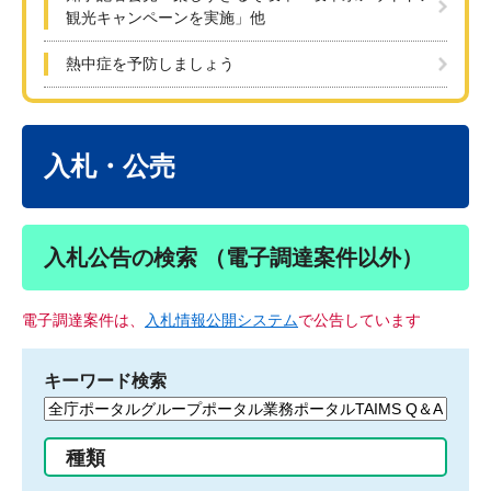
観光キャンペーンを実施」他
熱中症を予防しましょう
本
文
入札・公売
入札公告の検索 （電子調達案件以外）
電子調達案件は、
入札情報公開システム
で公告しています
キーワード検索
検
索
す
種類
る