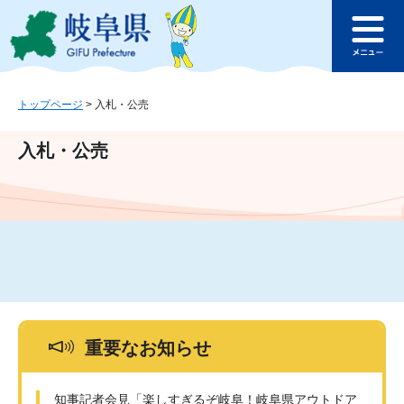
ペ
メ
このページの本文へ
ー
ニ
メ
ジ
ュ
ニ
の
ー
ュ
先
を
ー
頭
飛
トップページ
>
入札・公売
で
ば
す
し
入札・公売
。
て
本
文
へ
重要なお知らせ
知事記者会見「楽しすぎるぞ岐阜！岐阜県アウトドア