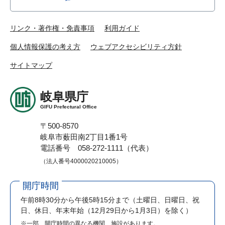
リンク・著作権・免責事項
利用ガイド
個人情報保護の考え方
ウェブアクセシビリティ方針
サイトマップ
岐阜県庁
GIFU Prefectural Office
〒500-8570
岐阜市薮田南2丁目1番1号
電話番号 058-272-1111（代表）
（法人番号4000020210005）
開庁時間
午前8時30分から午後5時15分まで
（土曜日、日曜日、祝
日、休日、年末年始（12月29日から1月3日）を除く）
※一部、開庁時間の異なる機関、施設があります。