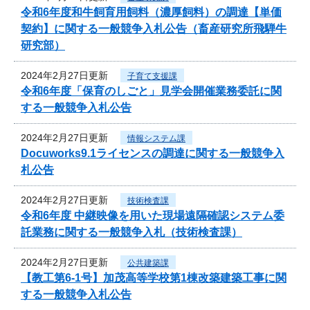
令和6年度和牛飼育用飼料（濃厚飼料）の調達【単価
契約】に関する一般競争入札公告（畜産研究所飛騨牛
研究部）
2024年2月27日更新
子育て支援課
令和6年度「保育のしごと」見学会開催業務委託に関
する一般競争入札公告
2024年2月27日更新
情報システム課
Docuworks9.1ライセンスの調達に関する一般競争入
札公告
2024年2月27日更新
技術検査課
令和6年度 中継映像を用いた現場遠隔確認システム委
託業務に関する一般競争入札（技術検査課）
2024年2月27日更新
公共建築課
【教工第6-1号】加茂高等学校第1棟改築建築工事に関
する一般競争入札公告