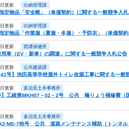
5日更新
出納管理課
度指定物品「安全靴」（単価契約）に関する一般競争入札
5日更新
出納管理課
度指定物品「作業服（夏服・冬服）・予防衣」（単価契
5日更新
西濃保健所
乗用車（EV・新車）の調達」に関する一般競争入札公告
5日更新
公共建築課
-41号】池田高等学校屋外トイレ改築工事に関する一般
4日更新
多治見土木事務所
】工維第MKH07－02－2号 公共 橋りょう補修費
4日更新
多治見土木事務所
-A2-ME-7他号 公共 道路メンテナンス補助（トン