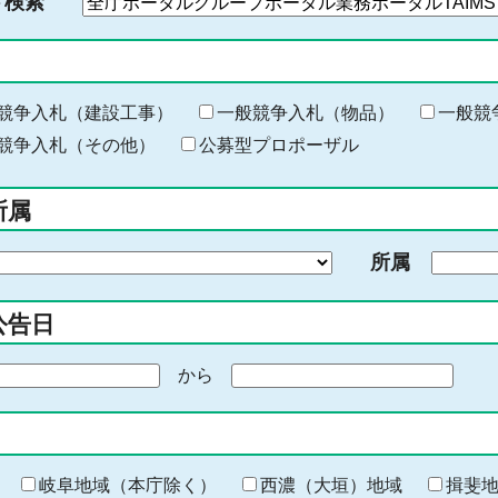
ド検索
検
索
す
る
キ
競争入札（建設工事）
一般競争入札（物品）
一般競
ー
競争入札（その他）
公募型プロポーザル
ワ
ー
所属
ド
を
所属
入
力
公告日
から
期
間
の
終
わ
岐阜地域（本庁除く）
西濃（大垣）地域
揖斐