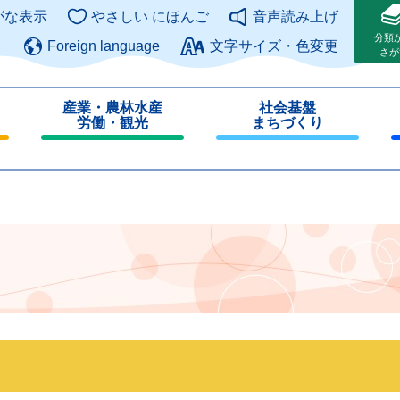
このページの本文へ
がな表示
やさしい にほんご
音声読み上げ
分類
Foreign language
文字サイズ・色変更
さが
産業・農林水産
社会基盤
労働・観光
まちづくり
閉
閉
じ
じ
る
る