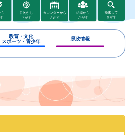
検索して
から
目的から
カレンダーから
組織から
さがす
す
さがす
さがす
さがす
教育・文化
県政情報
スポーツ・青少年
閉
閉
じ
じ
る
る