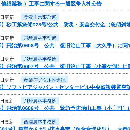
・修繕業務 ）工事に関する一般競争入札公告
3日更新
美濃土木事務所
事】砂工第急傾028号/公共 防災・安全交付金（急傾
3日更新
飛騨農林事務所
事】飛治第0608号 公共 復旧治山工事（大久手）に関
3日更新
飛騨農林事務所
事】飛治第0607号 公共 復旧治山工事（小瀬ケ洞）
3日更新
産業デジタル推進課
事】ソフトピアジャパン・センタービル中央監視装置空
3日更新
飛騨農林事務所
事】飛治第0606号 公共 緊急予防治山工事（小言司
3日更新
西濃農林事務所
601号】県営かんがい排水事業（保全合理化型） 大巻