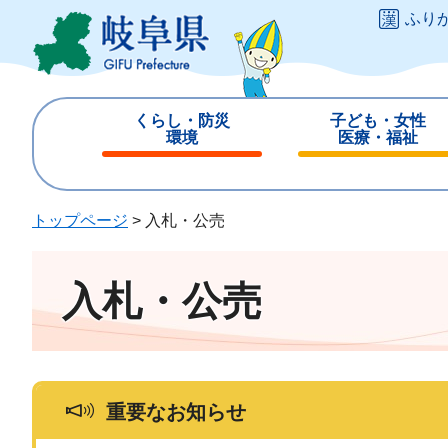
ペ
メ
ふり
ー
ニ
ジ
ュ
の
ー
先
を
くらし・防災
子ども・女性
頭
飛
環境
医療・福祉
で
ば
閉
閉
す
し
じ
じ
。
て
る
る
トップページ
>
入札・公売
本
文
へ
入札・公売
重要なお知らせ