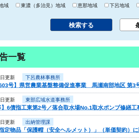
り
地域
東濃（多治見）地域
恵那地域
下呂地域
告一覧
6日更新
下呂農林事務所
603号】県営農業基盤整備促進事業 馬瀬南部地区 第
6日更新
東部広域水道事務所
】6債指工東第2号／落合取水場No.1取水ポンプ修繕工
5日更新
出納管理課
度指定物品「保護帽（安全ヘルメット）」（単価契約）