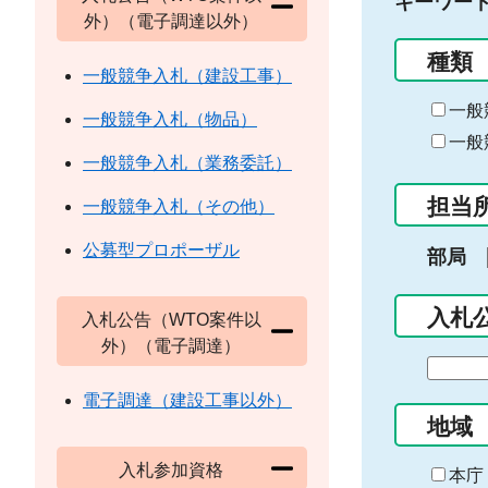
キーワー
外）（電子調達以外）
種類
一般競争入札（建設工事）
一般
一般競争入札（物品）
一般
一般競争入札（業務委託）
担当
一般競争入札（その他）
公募型プロポーザル
部局
入札
入札公告（WTO案件以
外）（電子調達）
期
間
電子調達（建設工事以外）
の
地域
始
入札参加資格
ま
本庁