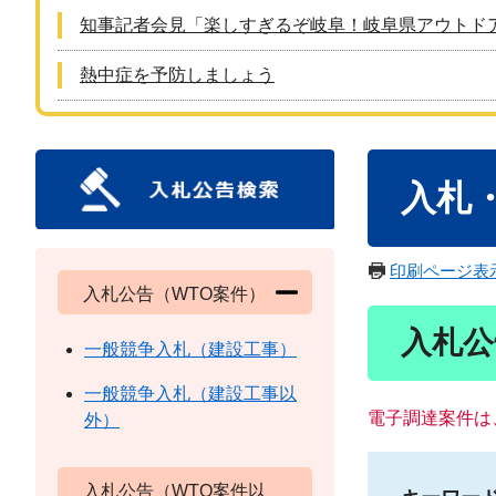
知事記者会見「楽しすぎるぞ岐阜！岐阜県アウトド
熱中症を予防しましょう
本
入札
文
印刷ページ表
入札公告（WTO案件）
入札公
一般競争入札（建設工事）
一般競争入札（建設工事以
電子調達案件は
外）
入札公告（WTO案件以