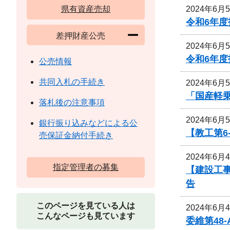
2024年6月
県有資産売却
令和6年
差押財産公売
2024年6月
令和6年
公売情報
共同入札の手続き
2024年6月
「国産軽
落札後の注意事項
2024年6月
銀行振り込みなどによる公
【教工第6
売保証金納付手続き
2024年6月
指定管理者の募集
【建設工事
告
このページを見ている人は
2024年6月
こんなページも見ています
委維第48