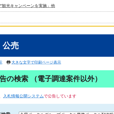
ア観光キャンペーンを実施」他
・公売
示
大きな文字で印刷ページ表示
告の検索 （電子調達案件以外）
、
入札情報公開システム
で公告しています