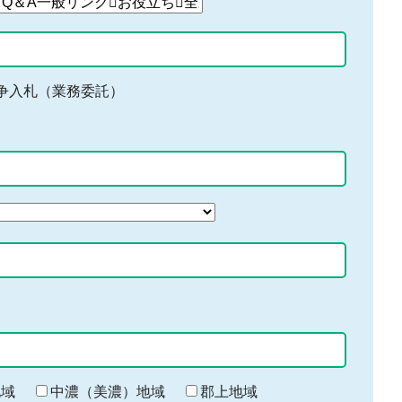
争入札（業務委託）
地域
中濃（美濃）地域
郡上地域