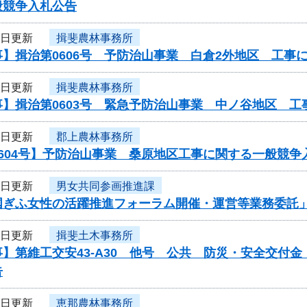
般競争入札公告
4日更新
揖斐農林事務所
】揖治第0606号 予防治山事業 白倉2外地区 工事
4日更新
揖斐農林事務所
事】揖治第0603号 緊急予防治山事業 中ノ谷地区 
4日更新
郡上農林事務所
604号】予防治山事業 桑原地区工事に関する一般競争
4日更新
男女共同参画推進課
国ぎふ女性の活躍推進フォーラム開催・運営等業務委託
4日更新
揖斐土木事務所
】第維工交安43-A30 他号 公共 防災・安全交付
告
4日更新
恵那農林事務所