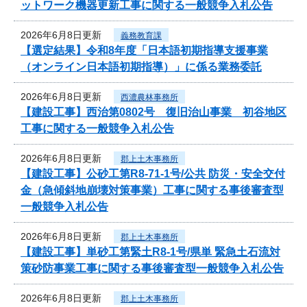
ットワーク機器更新工事に関する一般競争入札公告
2026年6月8日更新
義務教育課
【選定結果】令和8年度「日本語初期指導支援事業
（オンライン日本語初期指導）」に係る業務委託
2026年6月8日更新
西濃農林事務所
【建設工事】西治第0802号 復旧治山事業 初谷地区
工事に関する一般競争入札公告
2026年6月8日更新
郡上土木事務所
【建設工事】公砂工第R8-71-1号/公共 防災・安全交付
金（急傾斜地崩壊対策事業）工事に関する事後審査型
一般競争入札公告
2026年6月8日更新
郡上土木事務所
【建設工事】単砂工第緊土R8-1号/県単 緊急土石流対
策砂防事業工事に関する事後審査型一般競争入札公告
2026年6月8日更新
郡上土木事務所