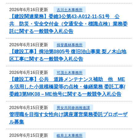
2026年6月16日更新
古川土木事務所
【建設関連業務】委維3公第43-A012-11-S1号 公
共 防災・安全交付金（交通安全・標識点検）業務委
託に関する一般競争入札公告
2026年6月16日更新
揖斐農林事務所
【建設工事】揖治第0805号 復旧治山事業 梨ノ木山地
区工事に関する一般競争入札公告
2026年6月16日更新
可茂土木事務所
【建設工事】公共 道路メンテナンス補助 他 ME
を活用した小規模橋梁等の点検・修繕業務 委託工事/
委維3第MK08－ME他号に関する一般競争入札公告
2026年6月15日更新
男女共同参画推進課
管理職を目指す女性向け講座運営業務委託プロポーザ
ル募集
2026年6月15日更新
岐阜土木事務所