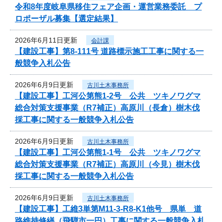
令和8年度岐阜県移住フェア企画・運営業務委託 プ
ロポーザル募集【選定結果】
2026年6月11日更新
会計課
【建設工事】第8-111号 道路標示施工工事に関する一
般競争入札公告
2026年6月9日更新
古川土木事務所
【建設工事】工河公第熊1-2号 公共 ツキノワグマ
総合対策支援事業（R7補正）高原川（長倉）樹木伐
採工事に関する一般競争入札公告
2026年6月9日更新
古川土木事務所
【建設工事】工河公第熊1-1号 公共 ツキノワグマ
総合対策支援事業（R7補正）高原川（今見）樹木伐
採工事に関する一般競争入札公告
2026年6月9日更新
古川土木事務所
【建設工事】工維3単第M11-3-R8-K1他号 県単 道
路維持修繕（飛騨市一円）工事に関する一般競争入札