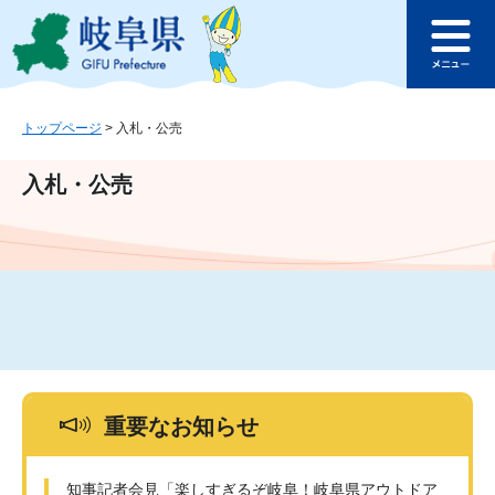
ペ
メ
このページの本文へ
ー
ニ
メ
ジ
ュ
ニ
の
ー
ュ
先
を
ー
頭
飛
トップページ
>
入札・公売
で
ば
す
し
入札・公売
。
て
本
文
へ
重要なお知らせ
知事記者会見「楽しすぎるぞ岐阜！岐阜県アウトドア