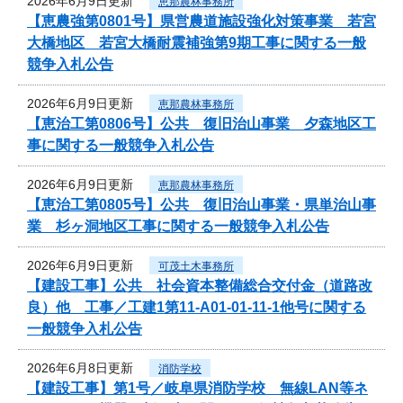
2026年6月9日更新
恵那農林事務所
【恵農強第0801号】県営農道施設強化対策事業 若宮
大橋地区 若宮大橋耐震補強第9期工事に関する一般
競争入札公告
2026年6月9日更新
恵那農林事務所
【恵治工第0806号】公共 復旧治山事業 夕森地区工
事に関する一般競争入札公告
2026年6月9日更新
恵那農林事務所
【恵治工第0805号】公共 復旧治山事業・県単治山事
業 杉ヶ洞地区工事に関する一般競争入札公告
2026年6月9日更新
可茂土木事務所
【建設工事】公共 社会資本整備総合交付金（道路改
良）他 工事／工建1第11-A01-01-11-1他号に関する
一般競争入札公告
2026年6月8日更新
消防学校
【建設工事】第1号／岐阜県消防学校 無線LAN等ネ