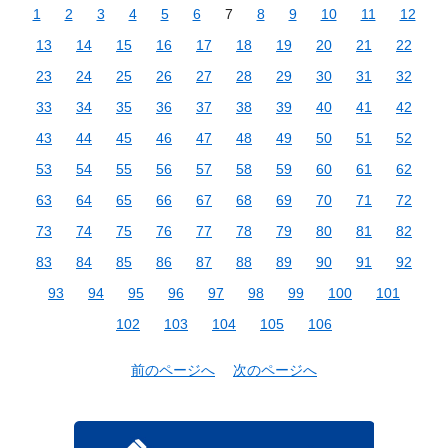
1
2
3
4
5
6
7
8
9
10
11
12
13
14
15
16
17
18
19
20
21
22
23
24
25
26
27
28
29
30
31
32
33
34
35
36
37
38
39
40
41
42
43
44
45
46
47
48
49
50
51
52
53
54
55
56
57
58
59
60
61
62
63
64
65
66
67
68
69
70
71
72
73
74
75
76
77
78
79
80
81
82
83
84
85
86
87
88
89
90
91
92
93
94
95
96
97
98
99
100
101
102
103
104
105
106
前のページへ
次のページへ