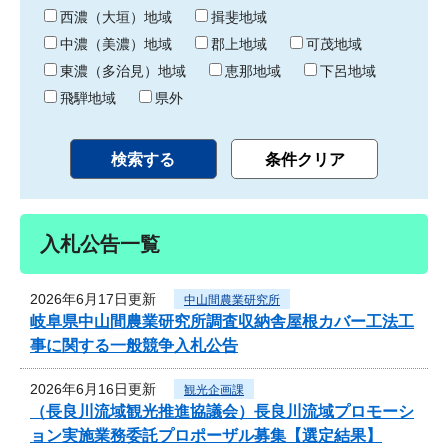
り
西濃（大垣）地域
揖斐地域
中濃（美濃）地域
郡上地域
可茂地域
東濃（多治見）地域
恵那地域
下呂地域
飛騨地域
県外
入札公告一覧
2026年6月17日更新
中山間農業研究所
岐阜県中山間農業研究所調査収納舎屋根カバー工法工
事に関する一般競争入札公告
2026年6月16日更新
観光企画課
（長良川流域観光推進協議会）長良川流域プロモーシ
ョン実施業務委託プロポーザル募集【選定結果】