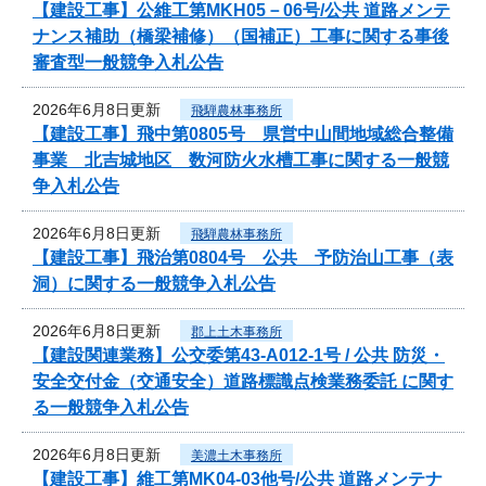
【建設工事】公維工第MKH05－06号/公共 道路メンテ
ナンス補助（橋梁補修）（国補正）工事に関する事後
審査型一般競争入札公告
2026年6月8日更新
飛騨農林事務所
【建設工事】飛中第0805号 県営中山間地域総合整備
事業 北吉城地区 数河防火水槽工事に関する一般競
争入札公告
2026年6月8日更新
飛騨農林事務所
【建設工事】飛治第0804号 公共 予防治山工事（表
洞）に関する一般競争入札公告
2026年6月8日更新
郡上土木事務所
【建設関連業務】公交委第43-A012-1号 / 公共 防災・
安全交付金（交通安全）道路標識点検業務委託 に関す
る一般競争入札公告
2026年6月8日更新
美濃土木事務所
【建設工事】維工第MK04-03他号/公共 道路メンテナ