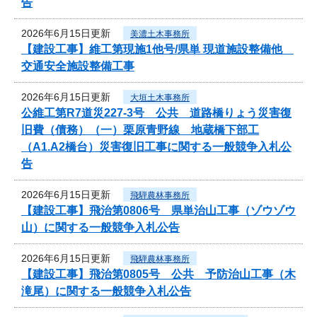
告
2026年6月15日更新
美濃土木事務所
【建設工事】維工第現施1他号/県単 現道施設整備他
交通安全施設整備工事
2026年6月15日更新
大垣土木事務所
公維工第R7道災227-3号 公共 道路橋りょう災害復
旧費（債務）（一）栗原青野線 地蔵橋下部工
（A1.A2橋台）災害復旧工事に関する一般競争入札公
告
2026年6月15日更新
飛騨農林事務所
【建設工事】飛治第0806号 県単治山工事（ゾウゾウ
山）に関する一般競争入札公告
2026年6月15日更新
飛騨農林事務所
【建設工事】飛治第0805号 公共 予防治山工事（木
滝尾）に関する一般競争入札公告