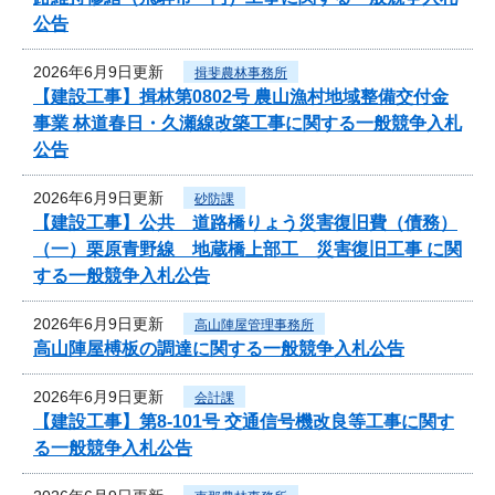
公告
2026年6月9日更新
揖斐農林事務所
【建設工事】揖林第0802号 農山漁村地域整備交付金
事業 林道春日・久瀬線改築工事に関する一般競争入札
公告
2026年6月9日更新
砂防課
【建設工事】公共 道路橋りょう災害復旧費（債務）
（一）栗原青野線 地蔵橋上部工 災害復旧工事 に関
する一般競争入札公告
2026年6月9日更新
高山陣屋管理事務所
高山陣屋榑板の調達に関する一般競争入札公告
2026年6月9日更新
会計課
【建設工事】第8-101号 交通信号機改良等工事に関す
る一般競争入札公告