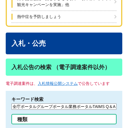
観光キャンペーンを実施」他
熱中症を予防しましょう
本
文
入札・公売
入札公告の検索 （電子調達案件以外）
電子調達案件は、
入札情報公開システム
で公告しています
キーワード検索
検
索
す
種類
る