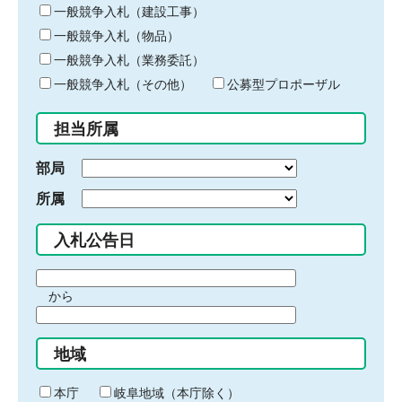
キ
一般競争入札（建設工事）
ー
一般競争入札（物品）
ワ
一般競争入札（業務委託）
ー
ド
一般競争入札（その他）
公募型プロポーザル
を
入
担当所属
力
部局
所属
入札公告日
期
から
間
期
の
間
始
地域
の
ま
終
り
わ
本庁
岐阜地域（本庁除く）