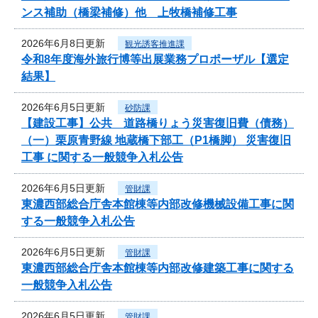
ンス補助（橋梁補修）他 上牧橋補修工事
2026年6月8日更新
観光誘客推進課
令和8年度海外旅行博等出展業務プロポーザル【選定
結果】
2026年6月5日更新
砂防課
【建設工事】公共 道路橋りょう災害復旧費（債務）
（一）栗原青野線 地蔵橋下部工（P1橋脚） 災害復旧
工事 に関する一般競争入札公告
2026年6月5日更新
管財課
東濃西部総合庁舎本館棟等内部改修機械設備工事に関
する一般競争入札公告
2026年6月5日更新
管財課
東濃西部総合庁舎本館棟等内部改修建築工事に関する
一般競争入札公告
2026年6月5日更新
管財課