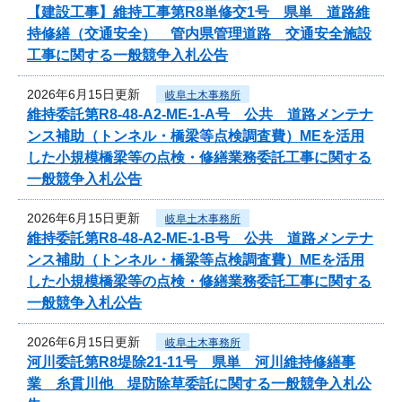
【建設工事】維持工事第R8単修交1号 県単 道路維
持修繕（交通安全） 管内県管理道路 交通安全施設
工事に関する一般競争入札公告
2026年6月15日更新
岐阜土木事務所
維持委託第R8-48-A2-ME-1-A号 公共 道路メンテナ
ンス補助（トンネル・橋梁等点検調査費）MEを活用
した小規模橋梁等の点検・修繕業務委託工事に関する
一般競争入札公告
2026年6月15日更新
岐阜土木事務所
維持委託第R8-48-A2-ME-1-B号 公共 道路メンテナ
ンス補助（トンネル・橋梁等点検調査費）MEを活用
した小規模橋梁等の点検・修繕業務委託工事に関する
一般競争入札公告
2026年6月15日更新
岐阜土木事務所
河川委託第R8堤除21-11号 県単 河川維持修繕事
業 糸貫川他 堤防除草委託に関する一般競争入札公