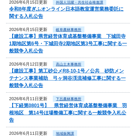
2026年6月15日更新
外国人活躍・共生社会推進課
令和8年度ぎふオンライン日本語教室運営業務委託に
関する入札公告
2026年6月15日更新
岐阜農林事務所
【建設工事】県営経営体育成基盤整備事業 下城田寺
1期地区第6号・下城田寺2期地区第3号工事に関する一
般競争入札公告
2026年6月12日更新
高山土木事務所
【建設工事】第工砂公メR8-10-1号／公共 砂防メン
テナンス事業補助 弓ヶ洞谷渓流補修工事に関する一
般競争入札公告
2026年6月11日更新
下呂農林事務所
【下経第0801号】 県営経営体育成基盤整備事業 羽
根地区 第14号ほ場整備工事に関する一般競争入札公
告
2026年6月11日更新
地域振興課