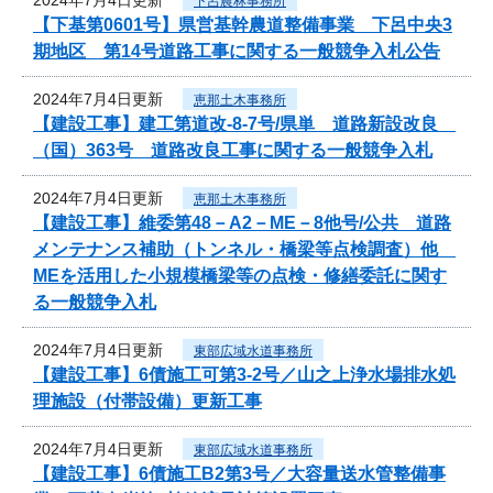
下呂農林事務所
【下基第0601号】県営基幹農道整備事業 下呂中央3
期地区 第14号道路工事に関する一般競争入札公告
2024年7月4日更新
恵那土木事務所
【建設工事】建工第道改-8-7号/県単 道路新設改良
（国）363号 道路改良工事に関する一般競争入札
2024年7月4日更新
恵那土木事務所
【建設工事】維委第48－A2－ME－8他号/公共 道路
メンテナンス補助（トンネル・橋梁等点検調査）他
MEを活用した小規模橋梁等の点検・修繕委託に関す
る一般競争入札
2024年7月4日更新
東部広域水道事務所
【建設工事】6債施工可第3-2号／山之上浄水場排水処
理施設（付帯設備）更新工事
2024年7月4日更新
東部広域水道事務所
【建設工事】6債施工B2第3号／大容量送水管整備事