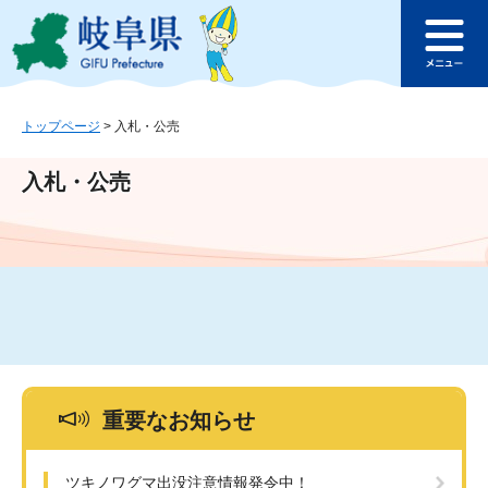
ペ
メ
このページの本文へ
ー
ニ
メ
ジ
ュ
ニ
の
ー
ュ
先
を
ー
頭
飛
トップページ
>
入札・公売
で
ば
す
し
入札・公売
。
て
本
文
へ
重要なお知らせ
ツキノワグマ出没注意情報発令中！