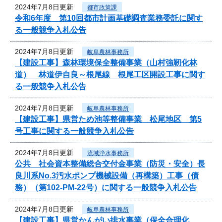
2024年7月8日更新
都市政策課
令和6年度 第10回都市計画基礎調査業務委託に関す
る一般競争入札公告
2024年7月8日更新
岐阜農林事務所
【建設工事】森林環境保全整備事業（山村強靭化林
道） 林道伊自良～根尾線 根尾工区開設工事に関す
る一般競争入札公告
2024年7月8日更新
岐阜農林事務所
【建設工事】県営ため池等整備事業 松尾地区 第5
号工事に関する一般競争入札公告
2024年7月8日更新
流域浄水事務所
公共 社会資本整備総合交付金事業（防災・安全）長
良川系No.3汚水ポンプ機械設備（再構築）工事（債
務）（第102-PM-22号）に関する一般競争入札公告
2024年7月8日更新
岐阜農林事務所
【建設工事】県営かんがい排水事業（保全合理化