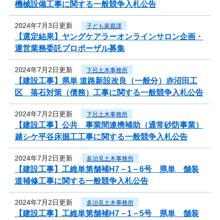
機械設備工事に関する一般競争入札公告
2024年7月3日更新
子ども家庭課
【選定結果】ヤングケアラーオンラインサロン企画・
運営業務委託プロポーザル募集
2024年7月2日更新
下呂土木事務所
【建設工事】県単 道路新設改良（一般分）赤沼田工
区 落石対策（債務）工事に関する一般競争入札公告
2024年7月2日更新
下呂土木事務所
【建設工事】公共 事業間連携補助（通常砂防事業）
越シケ平谷床掘工工事に関する一般競争入札公告
2024年7月2日更新
多治見土木事務所
【建設工事】工維単第舗補H7－1－6号 県単 舗装
道補修工事に関する一般競争入札公告
2024年7月2日更新
多治見土木事務所
【建設工事】工維単第舗補H7－1－5号 県単 舗装