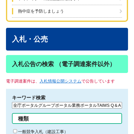
熱中症を予防しましょう
本
文
入札・公売
入札公告の検索 （電子調達案件以外）
電子調達案件は、
入札情報公開システム
で公告しています
キーワード検索
検
索
す
種類
る
キ
一般競争入札（建設工事）