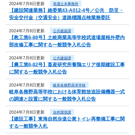
2024年7月8日更新
美濃土木事務所
【建設関連業務】維委第43-A012-4号／公共 防災・
安全交付金（交通安全）道路標識点検業務委託
2024年7月8日更新
公共建築課
【教工第6-88号】土岐商業高等学校武道場屋根外壁内
部改修工事に関する一般競争入札公告
2024年7月8日更新
公共建築課
【農工第6-82号】畜産研究所養鶏エリア後期建設工事
に関する一般競争入札公告
2024年7月8日更新
岐阜各務野高等学校
岐阜各務野高等学校における体育館放送設備機器一式
の調達と設置に関する一般競争入札公告
2024年7月8日更新
自然環境課
【建設工事】東海自然歩道公衆トイレ再整備工事に関
する一般競争入札