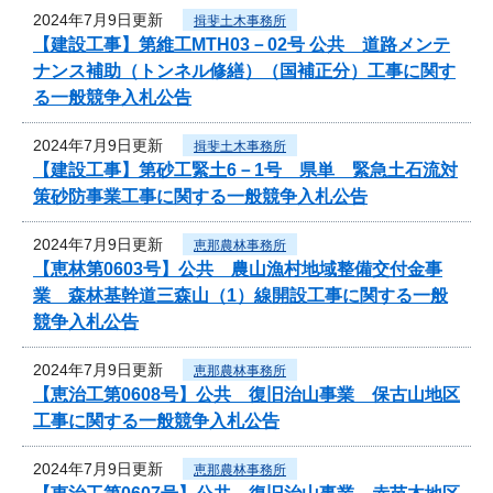
2024年7月9日更新
揖斐土木事務所
【建設工事】第維工MTH03－02号 公共 道路メンテ
ナンス補助（トンネル修繕）（国補正分）工事に関す
る一般競争入札公告
2024年7月9日更新
揖斐土木事務所
【建設工事】第砂工緊土6－1号 県単 緊急土石流対
策砂防事業工事に関する一般競争入札公告
2024年7月9日更新
恵那農林事務所
【恵林第0603号】公共 農山漁村地域整備交付金事
業 森林基幹道三森山（1）線開設工事に関する一般
競争入札公告
2024年7月9日更新
恵那農林事務所
【恵治工第0608号】公共 復旧治山事業 保古山地区
工事に関する一般競争入札公告
2024年7月9日更新
恵那農林事務所