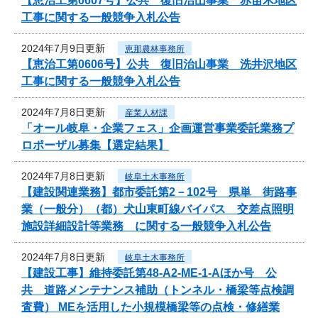
【恵治工第0607号】公共 復旧治山事業 赤苗木地区
工事に関する一般競争入札公告
2024年7月9日更新
恵那農林事務所
【恵治工第0606号】公共 復旧治山事業 洗井沢地区
工事に関する一般競争入札公告
2024年7月8日更新
産業人材課
「オール岐阜・企業フェス」企画運営事業委託業務プ
ロポーザル募集【選定結果】
2024年7月8日更新
岐阜土木事務所
【建設関連業務】都市委託第2－102号 県単 街路事
業（一般分）（都）犬山東町線バイパス 交差点照明
施設詳細設計等業務 に関する一般競争入札公告
2024年7月8日更新
岐阜土木事務所
【建設工事】維持委託第48-A2-ME-1-Aほか号 公
共 道路メンテナンス補助（トンネル・橋梁等点検調
査費） MEを活用した小規模橋梁等の点検・修繕業