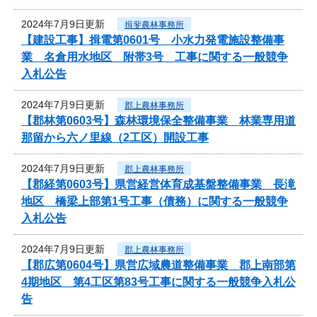
2024年7月9日更新
揖斐農林事務所
【建設工事】揖電第0601号 小水力発電施設整備事
業 名倉用水地区 附帯3号 工事に関する一般競争
入札公告
2024年7月9日更新
郡上農林事務所
【郡林第0603号】森林環境保全整備事業 林業専用道
那留から六ノ里線（2工区）開設工事
2024年7月9日更新
郡上農林事務所
【郡経第0603号】県営経営体育成基盤整備事業 長滝
地区 橋梁上部第1号工事（債務）に関する一般競争
入札公告
2024年7月9日更新
郡上農林事務所
【郡広第0604号】県営広域農道整備事業 郡上南部第
4期地区 第4工区第83号工事に関する一般競争入札公
告