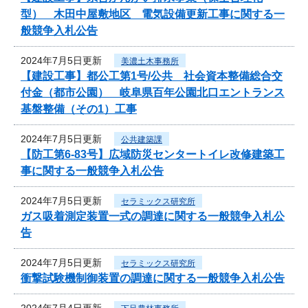
型） 木田中屋敷地区 電気設備更新工事に関する一
般競争入札公告
2024年7月5日更新
美濃土木事務所
【建設工事】都公工第1号/公共 社会資本整備総合交
付金（都市公園） 岐阜県百年公園北口エントランス
基盤整備（その1）工事
2024年7月5日更新
公共建築課
【防工第6-83号】広域防災センタートイレ改修建築工
事に関する一般競争入札公告
2024年7月5日更新
セラミックス研究所
ガス吸着測定装置一式の調達に関する一般競争入札公
告
2024年7月5日更新
セラミックス研究所
衝撃試験機制御装置の調達に関する一般競争入札公告
2024年7月4日更新