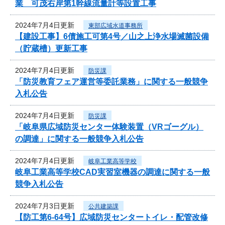
業 可茂右岸第1幹線流量計等設置工事
2024年7月4日更新
東部広域水道事務所
【建設工事】6債施工可第4号／山之上浄水場滅菌設備
（貯蔵槽）更新工事
2024年7月4日更新
防災課
「防災教育フェア運営等委託業務」に関する一般競争
入札公告
2024年7月4日更新
防災課
「岐阜県広域防災センター体験装置（VRゴーグル）
の調達」に関する一般競争入札公告
2024年7月4日更新
岐阜工業高等学校
岐阜工業高等学校CAD実習室機器の調達に関する一般
競争入札公告
2024年7月3日更新
公共建築課
【防工第6-64号】広域防災センタートイレ・配管改修