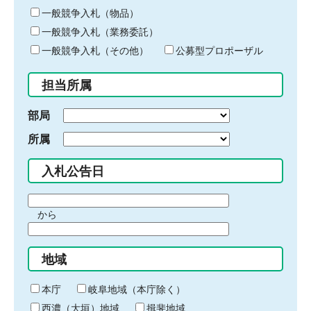
ー
一般競争入札（物品）
ワ
一般競争入札（業務委託）
ー
ド
一般競争入札（その他）
公募型プロポーザル
を
入
担当所属
力
部局
所属
入札公告日
期
から
間
期
の
間
始
地域
の
ま
終
り
わ
本庁
岐阜地域（本庁除く）
り
西濃（大垣）地域
揖斐地域