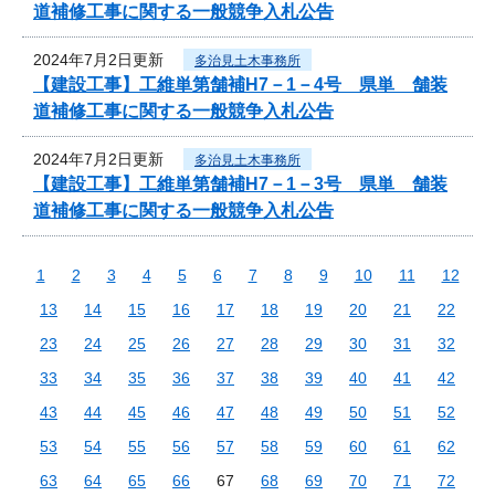
道補修工事に関する一般競争入札公告
2024年7月2日更新
多治見土木事務所
【建設工事】工維単第舗補H7－1－4号 県単 舗装
道補修工事に関する一般競争入札公告
2024年7月2日更新
多治見土木事務所
【建設工事】工維単第舗補H7－1－3号 県単 舗装
道補修工事に関する一般競争入札公告
1
2
3
4
5
6
7
8
9
10
11
12
13
14
15
16
17
18
19
20
21
22
23
24
25
26
27
28
29
30
31
32
33
34
35
36
37
38
39
40
41
42
43
44
45
46
47
48
49
50
51
52
53
54
55
56
57
58
59
60
61
62
63
64
65
66
67
68
69
70
71
72