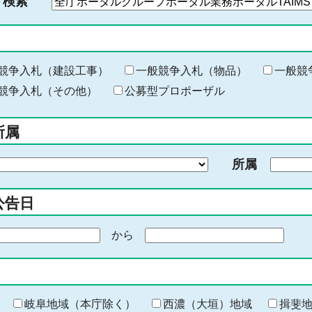
ド検索
検
索
す
る
キ
競争入札（建設工事）
一般競争入札（物品）
一般競
ー
競争入札（その他）
公募型プロポーザル
ワ
ー
所属
ド
を
所属
入
力
公告日
から
期
間
の
終
わ
岐阜地域（本庁除く）
西濃（大垣）地域
揖斐