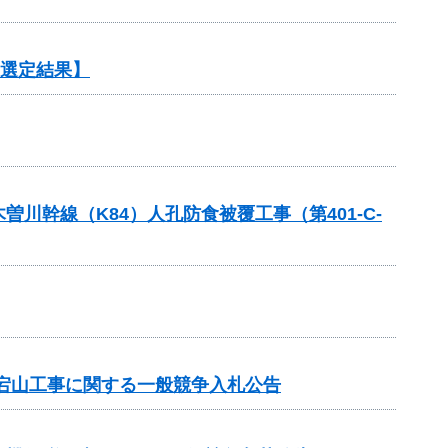
【選定結果】
幹線（K84）人孔防食被覆工事（第401-C-
宕山工事に関する一般競争入札公告