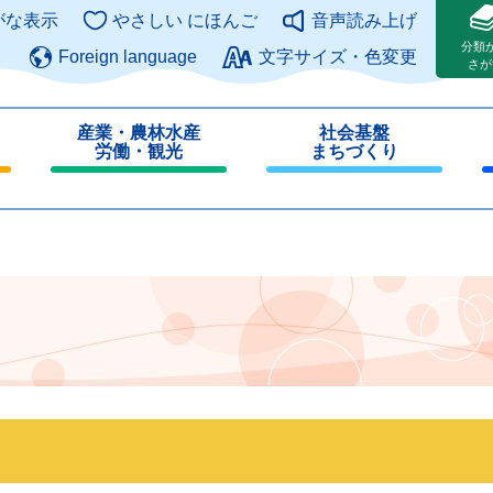
このページの本文へ
がな表示
やさしい にほんご
音声読み上げ
分類
Foreign language
文字サイズ・色変更
さが
産業・農林水産
社会基盤
労働・観光
まちづくり
閉
閉
じ
じ
る
る