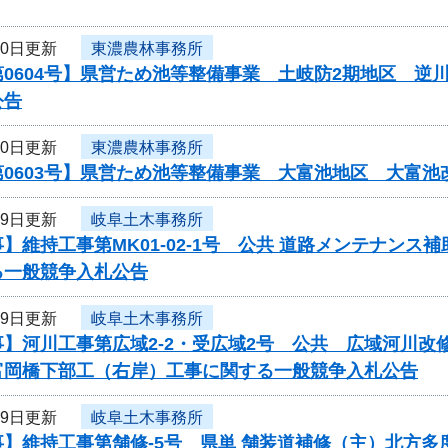
20日更新
東濃農林事務所
第0604号】県営ため池等整備事業 土岐防2期地区 
公告
20日更新
東濃農林事務所
第0603号】県営ため池等整備事業 大富池地区 大富
19日更新
岐阜土木事務所
】維持工事第MK01-02-1号 公共 道路メンテナン
る一般競争入札公告
19日更新
岐阜土木事務所
事】河川工事第広域2-2・受広域2号 公共 広域河川
岡橋下部工（右岸）工事に関する一般競争入札公告
19日更新
岐阜土木事務所
事】維持工事第舗修-5号 県単 舗装道補修（主）北方