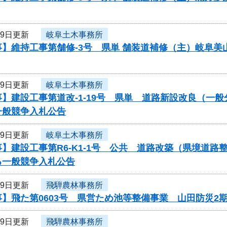
19日更新
岐阜土木事務所
事】維持工事第舗修-3号 県単 舗装道補修（主）岐阜
19日更新
岐阜土木事務所
】建設工事第道改-1-19号 県単 道路新設改良（一
一般競争入札公告
19日更新
岐阜土木事務所
】建設工事第R6-K1-1号 公共 道路改築（県境道
る一般競争入札公告
19日更新
飛騨農林事務所
】飛た第0603号 県営ため池等整備事業 山田防災2
19日更新
飛騨農林事務所