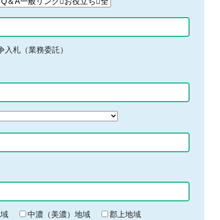
争入札（業務委託）
地域
中濃（美濃）地域
郡上地域