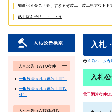
知事記者会見「楽しすぎるぞ岐阜！岐阜県アウトド
熱中症を予防しましょう
本
入札
文
印刷ページ表
入札公告（WTO案件）
入札公
一般競争入札（建設工事）
一般競争入札（建設工事以
電子調達案件は
外）
入札公告（WTO案件以