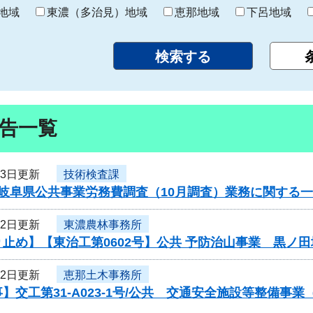
り
地域
東濃（多治見）地域
恵那地域
下呂地域
告一覧
23日更新
技術検査課
度岐阜県公共事業労務費調査（10月調査）業務に関する
22日更新
東濃農林事務所
止め】【東治工第0602号】公共 予防治山事業 黒ノ
22日更新
恵那土木事務所
】交工第31-A023-1号/公共 交通安全施設等整備事