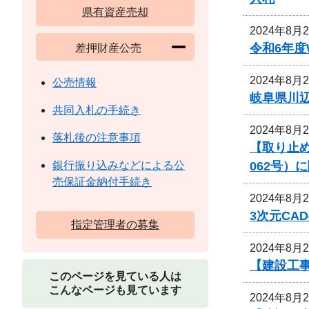
県有資産売却
2024年8月
令和6年
差押財産公売
2024年8月
公売情報
岐阜県川
共同入札の手続き
2024年8月
落札後の注意事項
【取り止め
062号）
銀行振り込みなどによる公
売保証金納付手続き
2024年8月
3次元CA
指定管理者の募集
2024年8月
【建設工
このページを見ている人は
こんなページも見ています
2024年8月