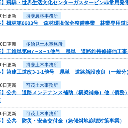
事】飛騨・世界生活文化センターガスタービン非常用発
20日更新
揖斐農林事務所
事】揖林第0603号 森林環境保全整備事業 林業専用
20日更新
多治見土木事務所
事】工維単第M7－3－1他号 県単 道路維持修繕他工
20日更新
揖斐土木事務所
】第建工道改3-1-1他号 県単 道路新設改良（一般
20日更新
可茂土木事務所
】公共 道路メンテナンス補助（橋梁補修）他（債務） 
告
20日更新
可茂土木事務所
】公共 防災・安全交付金（急傾斜地崩壊対策事業） 工