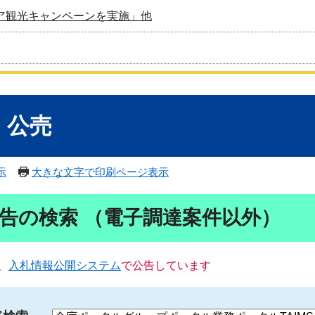
ア観光キャンペーンを実施」他
・公売
示
大きな文字で印刷ページ表示
告の検索 （電子調達案件以外）
、
入札情報公開システム
で公告しています