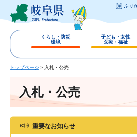
ペ
メ
ふり
ー
ニ
ジ
ュ
の
ー
先
を
くらし・防災
子ども・女性
頭
飛
環境
医療・福祉
で
ば
閉
閉
す
し
じ
じ
。
て
る
る
トップページ
>
入札・公売
本
文
へ
入札・公売
重要なお知らせ