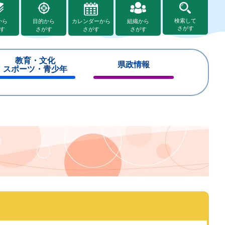
検索して
から
目的から
カレンダーから
組織から
さがす
す
さがす
さがす
さがす
教育・文化
県政情報
スポーツ・青少年
閉
閉
じ
じ
る
る