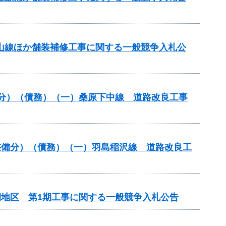
美山線ほか舗装補修工事に関する一般競争入札公
般分）（債務）（一）桑原下中線 道路改良工事
路整備分）（債務）（一）羽島稲沢線 道路改良工
期地区 第1期工事に関する一般競争入札公告