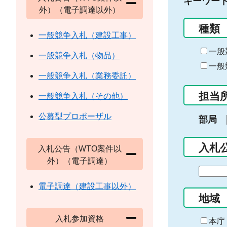
キーワー
外）（電子調達以外）
種類
一般競争入札（建設工事）
一般
一般競争入札（物品）
一般
一般競争入札（業務委託）
担当
一般競争入札（その他）
公募型プロポーザル
部局
入札
入札公告（WTO案件以
外）（電子調達）
期
間
電子調達（建設工事以外）
の
地域
始
入札参加資格
ま
本庁