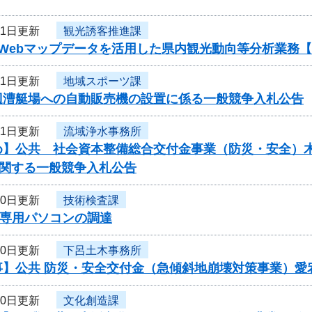
21日更新
観光誘客推進課
度Webマップデータを活用した県内観光動向等分析業務
21日更新
地域スポーツ課
辺漕艇場への自動販売機の設置に係る一般競争入札公告
21日更新
流域浄水事務所
】公共 社会資本整備総合交付金事業（防災・安全）木曽川
に関する一般競争入札公告
20日更新
技術検査課
D専用パソコンの調達
20日更新
下呂土木事務所
事】公共 防災・安全交付金（急傾斜地崩壊対策事業）愛
20日更新
文化創造課