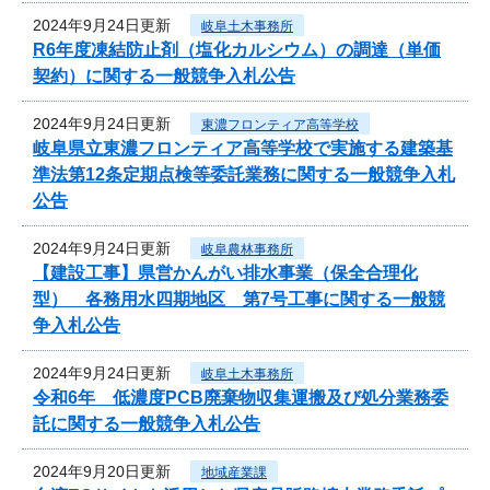
2024年9月24日更新
岐阜土木事務所
R6年度凍結防止剤（塩化カルシウム）の調達（単価
契約）に関する一般競争入札公告
2024年9月24日更新
東濃フロンティア高等学校
岐阜県立東濃フロンティア高等学校で実施する建築基
準法第12条定期点検等委託業務に関する一般競争入札
公告
2024年9月24日更新
岐阜農林事務所
【建設工事】県営かんがい排水事業（保全合理化
型） 各務用水四期地区 第7号工事に関する一般競
争入札公告
2024年9月24日更新
岐阜土木事務所
令和6年 低濃度PCB廃棄物収集運搬及び処分業務委
託に関する一般競争入札公告
2024年9月20日更新
地域産業課