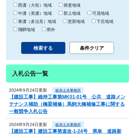
り
西濃（大垣）地域
揖斐地域
中濃（美濃）地域
郡上地域
可茂地域
東濃（多治見）地域
恵那地域
下呂地域
飛騨地域
県外
入札公告一覧
2024年9月24日更新
岐阜土木事務所
【建設工事】維持工事第MK01-01号 公共 道路メン
テナンス補助（橋梁補修）馬飼大橋補修工事に関する
一般競争入札公告
2024年9月24日更新
岐阜土木事務所
【建設工事】建設工事第道改-1-24号 県単 道路新