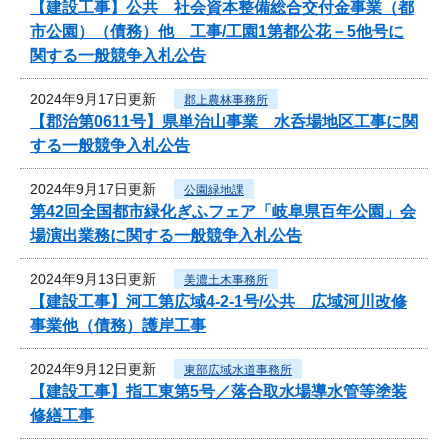
【建設工事】公共 社会資本整備総合交付金事業（都
市公園）（債務）他 工事/工園1第都公花－5他号に
関する一般競争入札公告
2024年9月17日更新
郡上農林事務所
【郡治第0611号】県単治山事業 水呑場地区工事に関
する一般競争入札公告
2024年9月17日更新
公園緑地課
第42回全国都市緑化ぎふフェア「岐阜県百年公園」会
場演出業務に関する一般競争入札公告
2024年9月13日更新
美濃土木事務所
【建設工事】河工第広域4-2-1号/公共 広域河川改修
事業他（債務）護岸工事
2024年9月12日更新
東部広域水道事務所
【建設工事】指工東第5号／落合取水場導水管等塗装
修繕工事