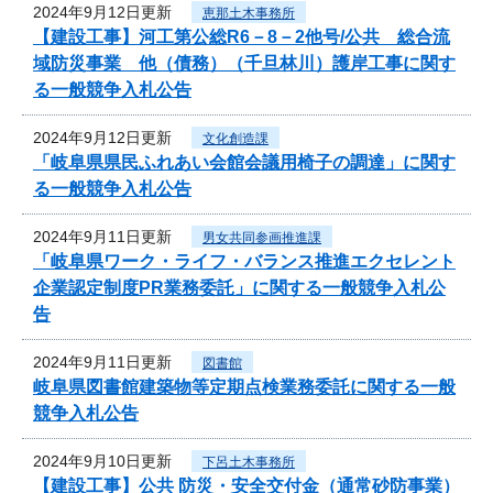
2024年9月12日更新
恵那土木事務所
【建設工事】河工第公総R6－8－2他号/公共 総合流
域防災事業 他（債務）（千旦林川）護岸工事に関す
る一般競争入札公告
2024年9月12日更新
文化創造課
「岐阜県県民ふれあい会館会議用椅子の調達」に関す
る一般競争入札公告
2024年9月11日更新
男女共同参画推進課
「岐阜県ワーク・ライフ・バランス推進エクセレント
企業認定制度PR業務委託」に関する一般競争入札公
告
2024年9月11日更新
図書館
岐阜県図書館建築物等定期点検業務委託に関する一般
競争入札公告
2024年9月10日更新
下呂土木事務所
【建設工事】公共 防災・安全交付金（通常砂防事業）