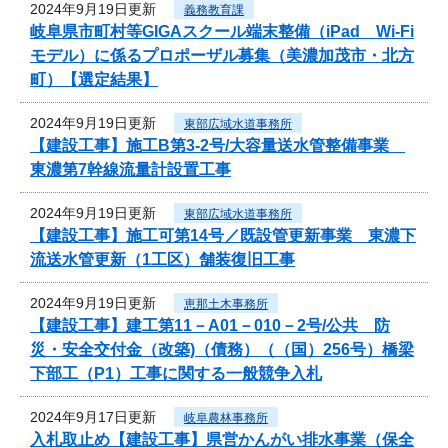
2024年9月19日更新
義務教育課
岐阜県市町村等GIGAスクール端末整備（iPad Wi-Fi
モデル）に係るプロポーザル募集（美濃加茂市・北方
町）【選定結果】
2024年9月19日更新
東部広域水道事務所
【建設工事】施工B第3-2号/大容量送水管整備事業
東濃第7幹線流量計設置工事
2024年9月19日更新
東部広域水道事務所
【建設工事】施工可第14号／既設管更新事業 東濃下
流送水管更新（1工区）舗装復旧工事
2024年9月19日更新
恵那土木事務所
【建設工事】建工第11－A01－010－2号/公共 防
災・安全交付金（改築)（債務）（（国）256号）橋梁
下部工（P1）工事に関する一般競争入札
2024年9月17日更新
岐阜農林事務所
入札取止め【建設工事】県営かんがい排水事業（保全