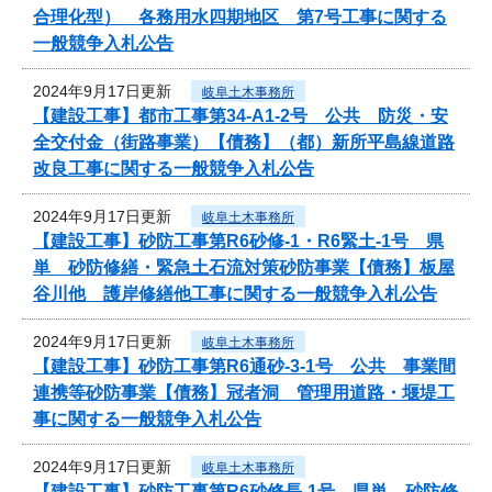
合理化型） 各務用水四期地区 第7号工事に関する
一般競争入札公告
2024年9月17日更新
岐阜土木事務所
【建設工事】都市工事第34-A1-2号 公共 防災・安
全交付金（街路事業）【債務】（都）新所平島線道路
改良工事に関する一般競争入札公告
2024年9月17日更新
岐阜土木事務所
【建設工事】砂防工事第R6砂修-1・R6緊土-1号 県
単 砂防修繕・緊急土石流対策砂防事業【債務】板屋
谷川他 護岸修繕他工事に関する一般競争入札公告
2024年9月17日更新
岐阜土木事務所
【建設工事】砂防工事第R6通砂-3-1号 公共 事業間
連携等砂防事業【債務】冠者洞 管理用道路・堰堤工
事に関する一般競争入札公告
2024年9月17日更新
岐阜土木事務所
【建設工事】砂防工事第R6砂修長-1号 県単 砂防修