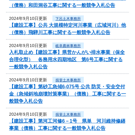
（債務）和田洞谷工事に関する一般競争入札公告
2024年9月10日更新
下呂土木事務所
【建設工事】公共 大規模特定河川事業（広域河川）他
（債務）飛騨川工事に関する一般競争入札公告
2024年9月10日更新
岐阜農林事務所
入札取止め【建設工事】県営かんがい排水事業（保全
合理化型） 各務用水四期地区 第6号工事に関する
一般競争入札公告
2024年9月10日更新
揖斐土木事務所
【建設工事】第砂工急傾6-075号 公共 防災・安全交付
金（急傾斜地崩壊対策事業）（債務） 工事に関する一
般競争入札公告
2024年9月10日更新
揖斐土木事務所
【建設工事】第河工河修6－1号 県単 河川維持修繕
事業（債務）工事に関する一般競争入札公告