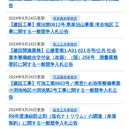
告
2024年9月24日更新
揖斐農林事務所
【建設工事】揖治第0613号 県単治山事業 滝谷地区 工
事に関する一般競争入札公告
2024年9月24日更新
郡上土木事務所
【建設関連業務】公建委第1-A01-021-B号/公共 社会
資本整備総合交付金（改築）（国）256号 測量業務
委託に関する一般競争入札公告
2024年9月24日更新
可茂農林事務所
【建設工事】可池工第0603号／県営ため池等整備事業
小渕池地区小渕池第2号工事に関する一般競争入札公
告
2024年9月24日更新
岐阜土木事務所
R6年度凍結防止剤（塩化ナトリウム）の調達（単価
契約）に関する一般競争入札公告