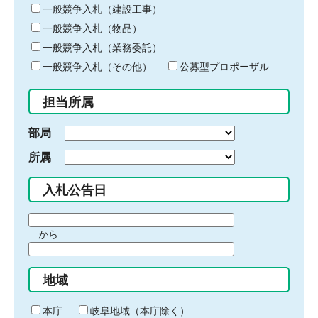
キ
一般競争入札（建設工事）
ー
一般競争入札（物品）
ワ
一般競争入札（業務委託）
ー
ド
一般競争入札（その他）
公募型プロポーザル
を
入
担当所属
力
部局
所属
入札公告日
期
から
間
期
の
間
始
地域
の
ま
終
り
わ
本庁
岐阜地域（本庁除く）