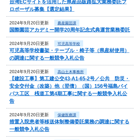
台湾ECサイトを活用した県産品販路拡大業務委託プ
ロポーザル募集【選定結果】
2024年9月20日更新
農産園芸課
国際園芸アカデミー開学20周年記念式典運営業務委託
2024年9月20日更新
可児高等学校
可児高等学校書架・テーブル・椅子等（県産材使用）
の調達に関する一般競争入札公告
2024年9月20日更新
高山土木事務所
【建設工事】第工建公交43-A1-65-2号／公共 防災・
安全交付金（改築）他（翌債）（国）156号福島バイ
パス工区 桟道工第4期工事に関する一般競争入札公
告
2024年9月20日更新
保健医療課
措置入院患者等移送体制整備委託業務の調達に関する
一般競争入札公告