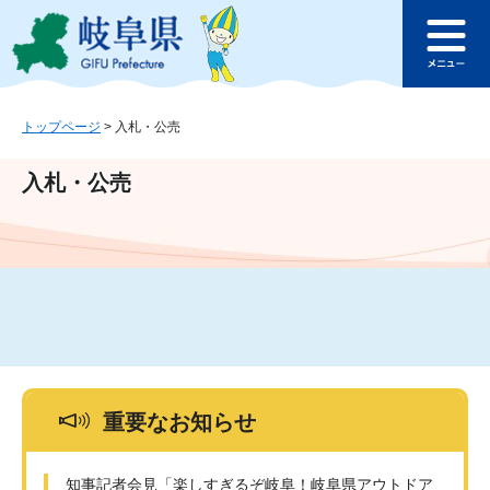
ペ
メ
このページの本文へ
ー
ニ
メ
ジ
ュ
ニ
の
ー
ュ
先
を
ー
頭
飛
トップページ
>
入札・公売
で
ば
す
し
入札・公売
。
て
本
文
へ
重要なお知らせ
知事記者会見「楽しすぎるぞ岐阜！岐阜県アウトドア