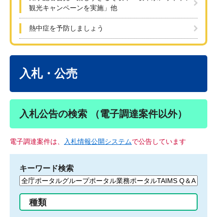
観光キャンペーンを実施」他
熱中症を予防しましょう
本
文
入札・公売
入札公告の検索 （電子調達案件以外）
電子調達案件は、
入札情報公開システム
で公告しています
キーワード検索
検
索
す
種類
る