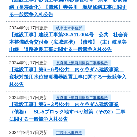
繕（長寿命化）【債務】寺谷川 堰堤修繕工事に関す
る一般競争入札公告
2024年9月17日更新
岐阜土木事務所
【建設工事】建設工事第38-A11-004号 公共 社会資
本整備総合交付金（広域連携）【債務】（主）岐阜美
山線 道路改良工事に関する一般競争入札公告
2024年9月17日更新
長良川上流河川開発工事事務所
【建設工事】第6－6号/公共 内ケ谷ダム建設事業
変状対策用水位観測機器設置工事に関する一般競争入
札公告
2024年9月17日更新
長良川上流河川開発工事事務所
【建設工事】第6－3号/公共 内ケ谷ダム建設事業
（債務） SL-5ブロック地すべり対策（その2）工事
に関する一般競争入札公告
2024年9月17日更新
可茂土木事務所