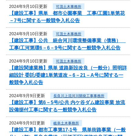
2024年9月10日更新
可茂土木事務所
【建設工事】県単 都市公園事業 工事/工園1単第花
－7号に関する一般競争入札公告
2024年9月10日更新
可茂土木事務所
【建設工事】公共 統合河川環境整備事業（債務）
工事/工河第環6－6－9号に関する一般競争入札公告
2024年9月10日更新
可茂土木事務所
【建設関連業務】県単 道路新設改良（一般分）照明詳
細設計 委託/委建1単第道改－6－21－A号に関する一
般競争入札公告
2024年9月9日更新
長良川上流河川開発工事事務所
【建設工事】第6－5号/公共 内ケ谷ダム建設事業 放流
設備据付工事に関する一般競争入札公告
2024年9月9日更新
岐阜土木事務所
【建設工事】都市工事第17-1号 県単街路事業（一般