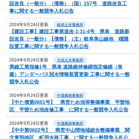
設改良（一般分）（債務）（国）157号 道路改良工
事に関する一般競争入札公告
2024年9月24日更新
岐阜土木事務所
【建設工事】建設工事第道改-1-31-4号 県単 道路新
設改良（一般分）【債務】（主）岐阜美山線他 標識
設置工事に関する一般競争入札公告
2024年9月24日更新
大垣土木事務所
県維工第指修1号 県単 道路維持修繕指定修繕（単
建）アンダーパス冠水情報装置更新 工事に関する一般
競争入札公告
2024年9月24日更新
中濃農林事務所
【中た債第0601号】 県営ため池等整備事業 平曽地
区 平曽ため池改修工事 に関する一般競争入札公告
2024年9月24日更新
中濃農林事務所
【中中第0602号】 県営中山間地域総合整備事業 関
北東部地区 町用水路工事 に関する一般競争入札公