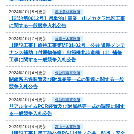
2024年10月8日更新
郡上農林事務所
【郡治第0612号】県単治山事業 山ノカクラ地区工事
に関する一般競争入札公告
2024年10月7日更新
岐阜土木事務所
【建設工事】維持工事第MF01-02号 公共 道路メンテ
ナンス補助（付属物修繕）忠節橋北歩道橋（1）補修
工事に関する一般競争入札公告
2024年10月4日更新
保健環境研究所
閉鎖系ろ過装置及び附属品等一式の調達に関する一般
競争入札公告
2024年10月4日更新
保健環境研究所
リアルタイムPCR装置及び附属品等一式の調達に関す
る一般競争入札公告
2024年10月4日更新
高山土木事務所
【建設工事】第工砂公急R6-114号／公共 防災・安全