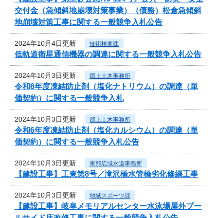
交付金（急傾斜地崩壊対策事業）（債務）松倉急傾斜
地崩壊対策工事に関する一般競争入札公告
2024年10月4日更新
技術検査課
低軌道衛星通信機器の調達に関する一般競争入札公告
2024年10月3日更新
郡上土木事務所
令和6年度凍結防止剤（塩化ナトリウム）の調達（単
価契約）に関する一般競争入札
2024年10月3日更新
郡上土木事務所
令和6年度凍結防止剤（塩化カルシウム）の調達（単
価契約）に関する一般競争入札公告
2024年10月3日更新
東部広域水道事務所
【建設工事】工東第8号／滝沢橋水管橋劣化修繕工事
2024年10月3日更新
地域スポーツ課
【建設工事】岐阜メモリアルセンター水泳場屋外プー
ルサイド床改修工事に関する一般競争入札公告