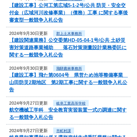
【建設工事】公河工第広域5-1-2号/公共 防災・安全交
付金（広域河川改修事業）（債務）工事 に関する事後
審査型一般競争入札公告
2024年9月30日更新
郡上土木事務所
【建設関連業務】公交委第HD-05-04-1号/公共 土砂災
害対策道路事業補助 落石対策測量設計業務委託に
関する一般競争入札公告
2024年9月30日更新
飛騨農林事務所
【建設工事】飛た第0604号 県営ため池等整備事業
山田防災2期地区 第2期工事に関する一般競争入札公
告
2024年9月27日更新
岐阜工業高等学校
航空機械工学科 安全教育実習装置一式の調達に関す
る一般競争入札公告
2024年9月27日更新
市町村課