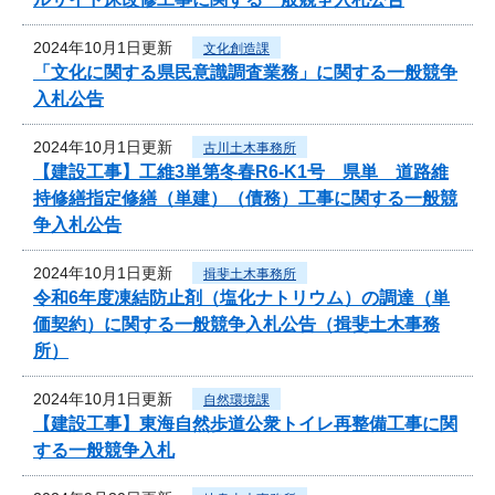
2024年10月1日更新
文化創造課
「文化に関する県民意識調査業務」に関する一般競争
入札公告
2024年10月1日更新
古川土木事務所
【建設工事】工維3単第冬春R6-K1号 県単 道路維
持修繕指定修繕（単建）（債務）工事に関する一般競
争入札公告
2024年10月1日更新
揖斐土木事務所
令和6年度凍結防止剤（塩化ナトリウム）の調達（単
価契約）に関する一般競争入札公告（揖斐土木事務
所）
2024年10月1日更新
自然環境課
【建設工事】東海自然歩道公衆トイレ再整備工事に関
する一般競争入札