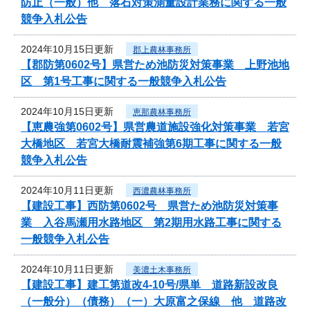
防止（一般）他 落石対策測量設計業務に関する一般
競争入札公告
2024年10月15日更新
郡上農林事務所
【郡防第0602号】県営ため池防災対策事業 上野池地
区 第1号工事に関する一般競争入札公告
2024年10月15日更新
恵那農林事務所
【恵農強第0602号】県営農道施設強化対策事業 若宮
大橋地区 若宮大橋耐震補強第6期工事に関する一般
競争入札公告
2024年10月11日更新
西濃農林事務所
【建設工事】西防第0602号 県営ため池防災対策事
業 入谷馬瀬用水路地区 第2期用水路工事に関する
一般競争入札公告
2024年10月11日更新
美濃土木事務所
【建設工事】建工第道改4-10号/県単 道路新設改良
（一般分）（債務）（一）大原富之保線 他 道路改