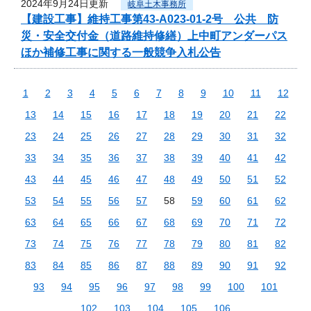
2024年9月24日更新
岐阜土木事務所
【建設工事】維持工事第43-A023-01-2号 公共 防
災・安全交付金（道路維持修繕）上中町アンダーパス
ほか補修工事に関する一般競争入札公告
1
2
3
4
5
6
7
8
9
10
11
12
13
14
15
16
17
18
19
20
21
22
23
24
25
26
27
28
29
30
31
32
33
34
35
36
37
38
39
40
41
42
43
44
45
46
47
48
49
50
51
52
53
54
55
56
57
58
59
60
61
62
63
64
65
66
67
68
69
70
71
72
73
74
75
76
77
78
79
80
81
82
83
84
85
86
87
88
89
90
91
92
93
94
95
96
97
98
99
100
101
102
103
104
105
106