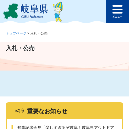
ペ
メ
このページの本文へ
ー
ニ
メ
ジ
ュ
ニ
の
ー
ュ
先
を
ー
頭
飛
トップページ
>
入札・公売
で
ば
す
し
入札・公売
。
て
本
文
へ
重要なお知らせ
知事記者会見「楽しすぎるぞ岐阜！岐阜県アウトドア