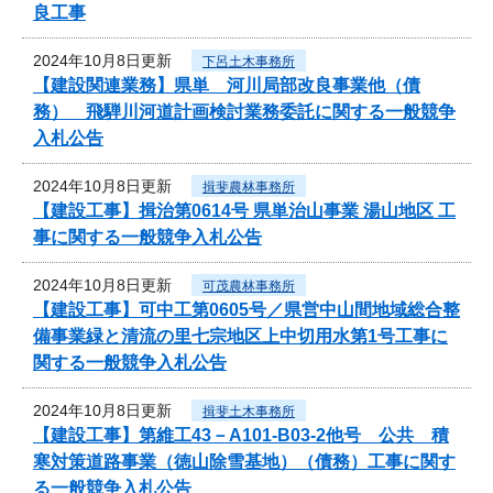
良工事
2024年10月8日更新
下呂土木事務所
【建設関連業務】県単 河川局部改良事業他（債
務） 飛騨川河道計画検討業務委託に関する一般競争
入札公告
2024年10月8日更新
揖斐農林事務所
【建設工事】揖治第0614号 県単治山事業 湯山地区 工
事に関する一般競争入札公告
2024年10月8日更新
可茂農林事務所
【建設工事】可中工第0605号／県営中山間地域総合整
備事業緑と清流の里七宗地区上中切用水第1号工事に
関する一般競争入札公告
2024年10月8日更新
揖斐土木事務所
【建設工事】第維工43－A101-B03-2他号 公共 積
寒対策道路事業（徳山除雪基地）（債務）工事に関す
る一般競争入札公告