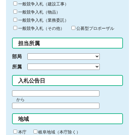
キ
一般競争入札（建設工事）
ー
一般競争入札（物品）
ワ
一般競争入札（業務委託）
ー
ド
一般競争入札（その他）
公募型プロポーザル
を
入
担当所属
力
部局
所属
入札公告日
期
から
間
期
の
間
始
地域
の
ま
終
り
わ
本庁
岐阜地域（本庁除く）