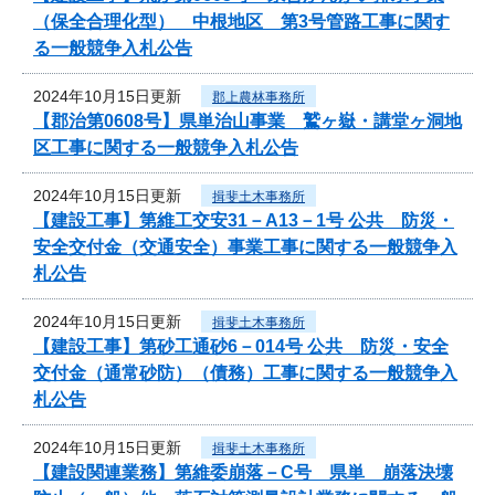
（保全合理化型） 中根地区 第3号管路工事に関す
る一般競争入札公告
2024年10月15日更新
郡上農林事務所
【郡治第0608号】県単治山事業 鷲ヶ嶽・講堂ヶ洞地
区工事に関する一般競争入札公告
2024年10月15日更新
揖斐土木事務所
【建設工事】第維工交安31－A13－1号 公共 防災・
安全交付金（交通安全）事業工事に関する一般競争入
札公告
2024年10月15日更新
揖斐土木事務所
【建設工事】第砂工通砂6－014号 公共 防災・安全
交付金（通常砂防）（債務）工事に関する一般競争入
札公告
2024年10月15日更新
揖斐土木事務所
【建設関連業務】第維委崩落－C号 県単 崩落決壊