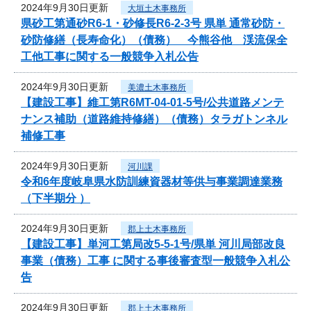
2024年9月30日更新
大垣土木事務所
県砂工第通砂R6-1・砂修長R6-2-3号 県単 通常砂防・
砂防修繕（長寿命化）（債務） 今熊谷他 渓流保全
工他工事に関する一般競争入札公告
2024年9月30日更新
美濃土木事務所
【建設工事】維工第R6MT-04-01-5号/公共道路メンテ
ナンス補助（道路維持修繕）（債務）タラガトンネル
補修工事
2024年9月30日更新
河川課
令和6年度岐阜県水防訓練資器材等供与事業調達業務
（下半期分 ）
2024年9月30日更新
郡上土木事務所
【建設工事】単河工第局改5-5-1号/県単 河川局部改良
事業（債務）工事 に関する事後審査型一般競争入札公
告
2024年9月30日更新
郡上土木事務所