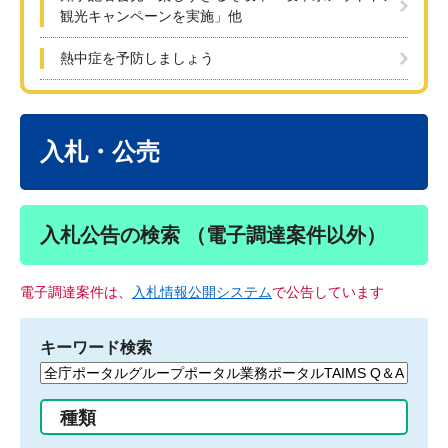
観光キャンペーンを実施」他
熱中症を予防しましょう
本
文
入札・公売
入札公告の検索 （電子調達案件以外）
電子調達案件は、
入札情報公開システム
で公告しています
キーワード検索
検
索
す
種類
る