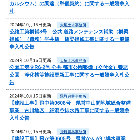
カルシウム）の調達（単価契約）に関する一般競争入
札
2024年10月15日更新
大垣土木事務所
公維工第橋補8号 公共 道路メンテナンス補助（橋梁
補修）（債務）平井橋 橋梁補修工事に関する一般競
争入札公告
2024年10月15日更新
大垣土木事務所
公園工第交R6-2号 公共 都市公園整備（交付金）養老
公園 浄化槽等施設更新工事に関する一般競争入札公
告
2024年10月15日更新
飛騨農林事務所
【建設工事】飛中第0608号 県営中山間地域総合整備
事業 古川地区 細洞谷排水路工事に関する一般競争
入札公告
2024年10月15日更新
飛騨農林事務所
【建設工事】飛か第0605号 県営かんがい排水事業