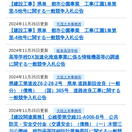
【建設工事】県単 都市公園事業 工事/工園1単第
里-5他号に関する一般競争入札公告
2024年11月26日更新
可茂土木事務所
【建設工事】県単 都市公園事業 工事/工園1単第
里-4他号に関する一般競争入札公告
2024年11月25日更新
岐阜高等学校
高等学校DX加速化推進事業に係る情報機器等の調達
に関する一般競争入札公告
2024年11月25日更新
大垣土木事務所
県建工第道改Z6-2-28-2号 県単 道路新設改良（一般
分）（債務） （国）365号 道路改良工事に関する
一般競争入札公告
2024年11月25日更新
大垣土木事務所
【建設関連業務】 公維委第交維31-A006-B号 公共
防災・安全交付金（交通安全）（債務）（一）木曽三
川公園線 箱型函渠詳細設計業務委託に関する一般競