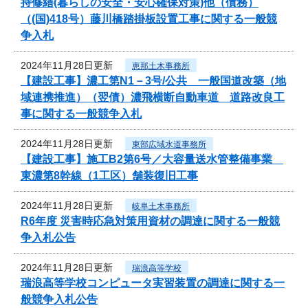
持修繕(暮らしの安全・安心確保対策)他（債務）
（(国)418号）藤川橋踏掛板設置工事に関する一般競
争入札
2024年11月28日更新
恵那土木事務所
【建設工事】濃工第N1－3号/公共 一般国道改築（地
域連携推進）（翌債）濃飛横断自動車道 道路改良工
事に関する一般競争入札
2024年11月28日更新
東部広域水道事務所
【建設工事】施工B2第6号／大容量送水管整備事業
東濃第8幹線（1工区）舗装復旧工事
2024年11月28日更新
岐阜土木事務所
R6年度 災害時応急対策用資材の調達に関する一般競
争入札公告
2024年11月28日更新
瑞浪高等学校
瑞浪高等学校コンピュータ実習装置の調達に関する一
般競争入札公告