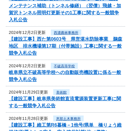
メンテナンス補助（トンネル修繕）（翌債）飛越・加
賀沢トンネル照明灯更新その1工事に関する一般競争
入札公告
2024年12月2日更新
西濃農林事務所
【建設工事】西た第0603号 県営湛水防除事業 鵜森
地区 排水機場第17期（付帯施設）工事に関する一般
競争入札公告
2024年12月2日更新
不破高等学校
岐阜県立不破高等学校への自動販売機設置に係る一般
競争入札公告
2024年11月29日更新
美術館
【建設工事】岐阜県美術館直流電源装置更新工事に関
する一般競争入札公告
2024年11月28日更新
恵那土木事務所
【建設工事】維工第R6暮橋－1他号/県単 橋りょう維