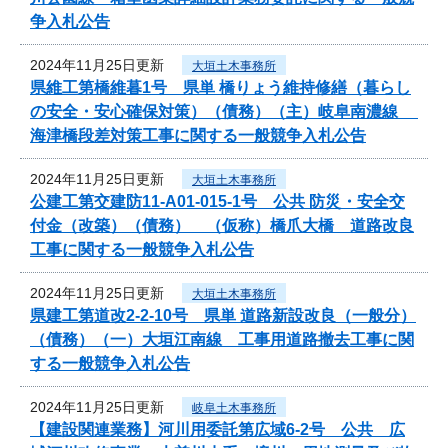
争入札公告
2024年11月25日更新
大垣土木事務所
県維工第橋維暮1号 県単 橋りょう維持修繕（暮らし
の安全・安心確保対策）（債務）（主）岐阜南濃線
海津橋段差対策工事に関する一般競争入札公告
2024年11月25日更新
大垣土木事務所
公建工第交建防11-A01-015-1号 公共 防災・安全交
付金（改築）（債務） （仮称）橋爪大橋 道路改良
工事に関する一般競争入札公告
2024年11月25日更新
大垣土木事務所
県建工第道改2-2-10号 県単 道路新設改良（一般分）
（債務）（一）大垣江南線 工事用道路撤去工事に関
する一般競争入札公告
2024年11月25日更新
岐阜土木事務所
【建設関連業務】河川用委託第広域6-2号 公共 広