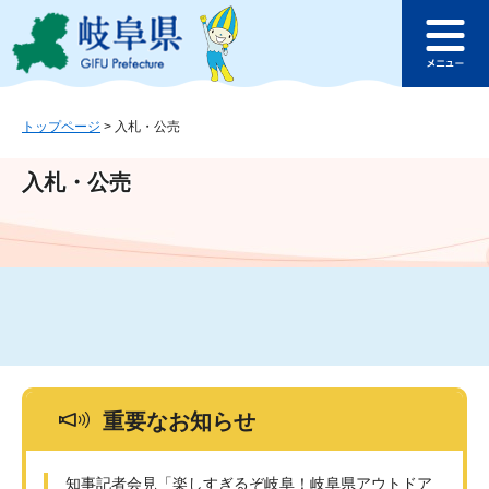
ペ
メ
このページの本文へ
ー
ニ
メ
ジ
ュ
ニ
の
ー
ュ
先
を
ー
頭
飛
トップページ
>
入札・公売
で
ば
す
し
入札・公売
。
て
本
文
へ
重要なお知らせ
知事記者会見「楽しすぎるぞ岐阜！岐阜県アウトドア