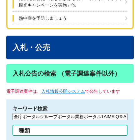
観光キャンペーンを実施」他
熱中症を予防しましょう
本
文
入札・公売
入札公告の検索 （電子調達案件以外）
電子調達案件は、
入札情報公開システム
で公告しています
キーワード検索
検
索
す
種類
る