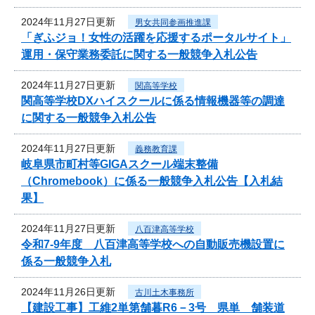
2024年11月27日更新
男女共同参画推進課
「ぎふジョ！女性の活躍を応援するポータルサイト」
運用・保守業務委託に関する一般競争入札公告
2024年11月27日更新
関高等学校
関高等学校DXハイスクールに係る情報機器等の調達
に関する一般競争入札公告
2024年11月27日更新
義務教育課
岐阜県市町村等GIGAスクール端末整備
（Chromebook）に係る一般競争入札公告【入札結
果】
2024年11月27日更新
八百津高等学校
令和7-9年度 八百津高等学校への自動販売機設置に
係る一般競争入札
2024年11月26日更新
古川土木事務所
【建設工事】工維2単第舗暮R6－3号 県単 舗装道