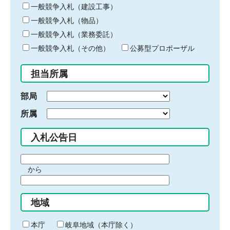
キ
一般競争入札（建設工事）
ー
一般競争入札（物品）
ワ
一般競争入札（業務委託）
ー
ド
一般競争入札（その他）
公募型プロポーザル
を
入
担当所属
力
部局
所属
入札公告日
期
から
間
期
の
間
始
地域
の
ま
終
り
わ
本庁
岐阜地域（本庁除く）