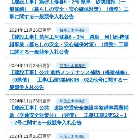
【建設工事】第砂工修暮6－2号 県単 砂防維持（一
般修繕）（暮らしの安全・安心確保対策）（債務）工
事に関する一般競争入札公告
2024年11月26日更新
揖斐土木事務所
【建設工事】第河工河修暮6－3号 県単 河川維持修
繕事業（暮らしの安全・安心確保対策）（債務）工事
に関する一般競争入札公告
2024年11月26日更新
可茂土木事務所
【建設工事】公共 道路メンテナンス補助（橋梁補修）
（0県債） 工事/工維3第MK06－02Z他号に関する一
般競争入札公告
2024年11月26日更新
可茂土木事務所
【建設工事】公共 道路交通安全施設等整備事業費補
助（交通安全対策分）（翌債） 工事/工建2第S2－1
－2号に関する一般競争入札公告
2024年11月26日更新
可茂土木事務所