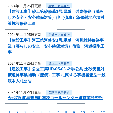
2024年11月25日更新
美濃土木事務所
【建設工事】砂工第砂修暮1号/県単 砂防修繕（暮ら
しの安全・安心確保対策）他（債務）急傾斜地崩壊対
策施設修繕工事
2024年11月25日更新
美濃土木事務所
【建設工事】河工第河修安1号/県単 河川維持修繕事
業（暮らしの安全・安心確保対策）債務 河道掘削工
事
2024年11月25日更新
郡上土木事務所
【建設工事】公交工第HD-05-03 -2号/公共 土砂災害対
策道路事業補助（翌債）工事 に関する事後審査型一般
競争入札公告
2024年11月22日更新
自動車税事務所
令和7度岐阜県自動車税コールセンター運営業務委託
1
2
3
4
5
6
7
8
9
10
11
12