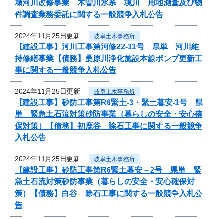
域河川改修事業 木曽川水系 境川 用地測量及び物
件調査業務委託に関する一般競争入札公告
2024年11月25日更新
岐阜土木事務所
【建設工事】河川工事第河修22-11号 県単 河川維
持修繕事業【債務】桑原川浄化施設本線ポンプ更新工
事に関する一般競争入札公告
2024年11月25日更新
岐阜土木事務所
【建設工事】砂防工事第R6緊土-3・緊土暮安-1号 県
単 緊急土石流対策砂防事業（暮らしの安全・安心確
保対策）【債務】初鹿谷 除石工事に関する一般競争
入札公告
2024年11月25日更新
岐阜土木事務所
【建設工事】砂防工事第R6緊土暮安－2号 県単 緊
急土石流対策砂防事業（暮らしの安全・安心確保対
策）【債務】白谷 除石工事に関する一般競争入札公
告