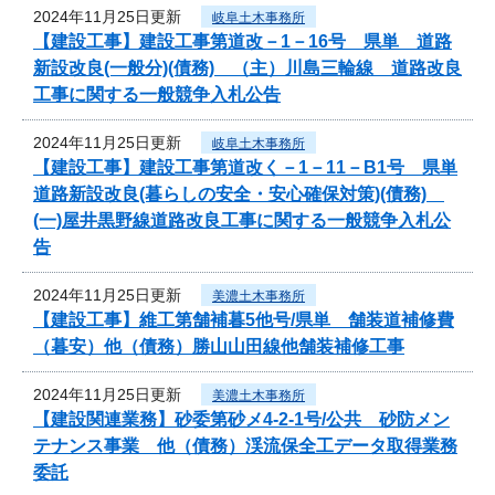
2024年11月25日更新
岐阜土木事務所
【建設工事】建設工事第道改－1－16号 県単 道路
新設改良(一般分)(債務) （主）川島三輪線 道路改良
工事に関する一般競争入札公告
2024年11月25日更新
岐阜土木事務所
【建設工事】建設工事第道改く－1－11－B1号 県単
道路新設改良(暮らしの安全・安心確保対策)(債務)
(一)屋井黒野線道路改良工事に関する一般競争入札公
告
2024年11月25日更新
美濃土木事務所
【建設工事】維工第舗補暮5他号/県単 舗装道補修費
（暮安）他（債務）勝山山田線他舗装補修工事
2024年11月25日更新
美濃土木事務所
【建設関連業務】砂委第砂メ4-2-1号/公共 砂防メン
テナンス事業 他（債務）渓流保全工データ取得業務
委託