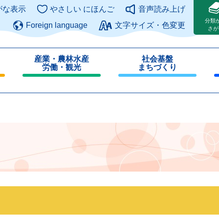
このページの本文へ
がな表示
やさしい にほんご
音声読み上げ
分類
Foreign language
文字サイズ・色変更
さが
産業・農林水産
社会基盤
労働・観光
まちづくり
閉
閉
じ
じ
る
る