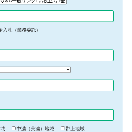
争入札（業務委託）
地域
中濃（美濃）地域
郡上地域