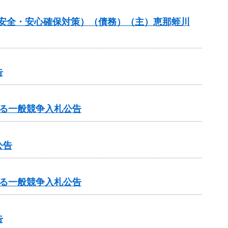
の安全・安心確保対策）（債務）（主）恵那蛭川
告
る一般競争入札公告
公告
る一般競争入札公告
告