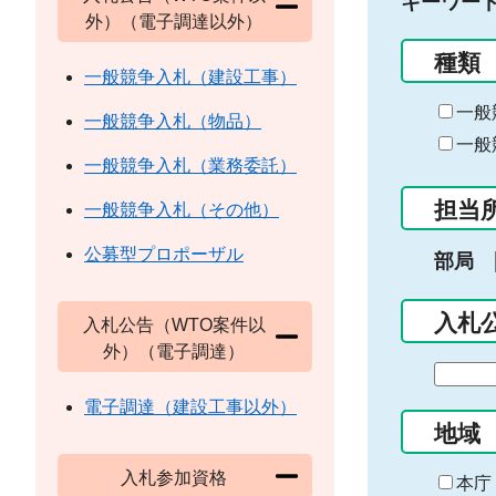
キーワー
外）（電子調達以外）
種類
一般競争入札（建設工事）
一般
一般競争入札（物品）
一般
一般競争入札（業務委託）
担当
一般競争入札（その他）
公募型プロポーザル
部局
入札
入札公告（WTO案件以
外）（電子調達）
期
間
電子調達（建設工事以外）
の
地域
始
入札参加資格
ま
本庁