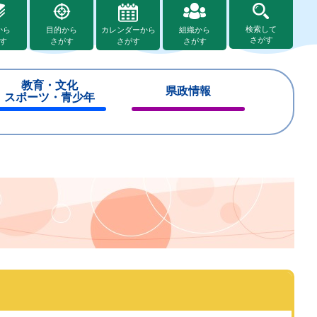
検索して
から
目的から
カレンダーから
組織から
さがす
す
さがす
さがす
さがす
教育・文化
県政情報
スポーツ・青少年
閉
閉
じ
じ
る
る