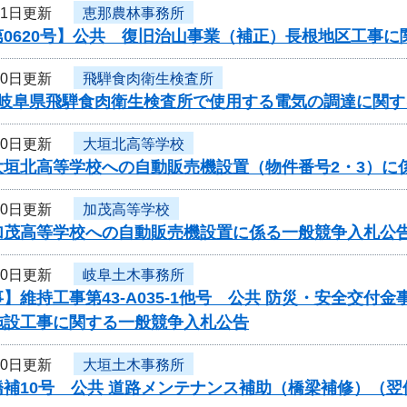
21日更新
恵那農林事務所
第0620号】公共 復旧治山事業（補正）長根地区工事
20日更新
飛騨食肉衛生検査所
度岐阜県飛騨食肉衛生検査所で使用する電気の調達に関す
20日更新
大垣北高等学校
大垣北高等学校への自動販売機設置（物件番号2・3）に
20日更新
加茂高等学校
加茂高等学校への自動販売機設置に係る一般競争入札公
20日更新
岐阜土木事務所
】維持工事第43-A035-1他号 公共 防災・安全交
施設工事に関する一般競争入札公告
20日更新
大垣土木事務所
橋補10号 公共 道路メンテナンス補助（橋梁補修）（