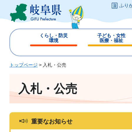
ペ
メ
ふり
ー
ニ
ジ
ュ
の
ー
先
を
くらし・防災
子ども・女性
頭
飛
環境
医療・福祉
で
ば
閉
閉
す
し
じ
じ
。
て
る
る
トップページ
>
入札・公売
本
文
へ
入札・公売
重要なお知らせ