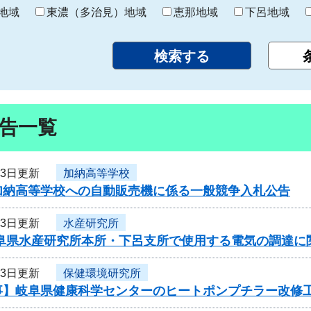
り
地域
東濃（多治見）地域
恵那地域
下呂地域
告一覧
23日更新
加納高等学校
加納高等学校への自動販売機に係る一般競争入札公告
23日更新
水産研究所
岐阜県水産研究所本所・下呂支所で使用する電気の調達に
23日更新
保健環境研究所
事】岐阜県健康科学センターのヒートポンプチラー改修