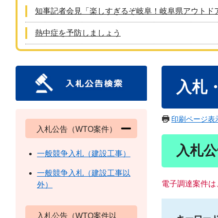
知事記者会見「楽しすぎるぞ岐阜！岐阜県アウトド
熱中症を予防しましょう
本
入札
文
印刷ページ表
入札公告（WTO案件）
入札公
一般競争入札（建設工事）
一般競争入札（建設工事以
電子調達案件は
外）
入札公告（WTO案件以