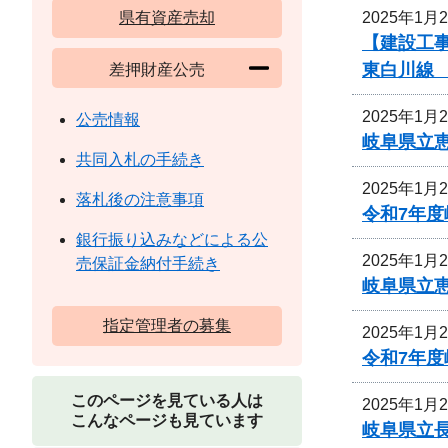
2025年1月
県有資産売却
【建設工
東白川線
差押財産公売
2025年1月
公売情報
岐阜県立
共同入札の手続き
2025年1月
落札後の注意事項
令和7年
銀行振り込みなどによる公
2025年1月
売保証金納付手続き
岐阜県立
指定管理者の募集
2025年1月
令和7年
このページを見ている人は
2025年1月
こんなページも見ています
岐阜県立