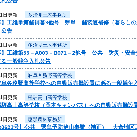
入札公告
21日更新
多治見土木事務所
事】工維単第舗補暮3他号 県単 舗装道補修（暮らし
札公告
21日更新
多治見土木事務所
】工維第55－A003－B071－2他号 公共 防災・
する一般競争入札公告
21日更新
岐阜各務野高等学校
岐阜各務野高等学校への自動販売機設置に係る一般競争
21日更新
飛騨高山高等学校
飛騨高山高等学校（岡本キャンパス）への自動販売機設
21日更新
恵那農林事務所
第0621号】公共 緊急予防治山事業（補正） 大倉地