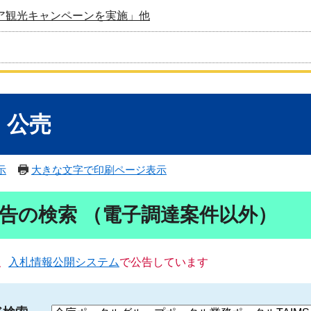
ア観光キャンペーンを実施」他
・公売
示
大きな文字で印刷ページ表示
告の検索 （電子調達案件以外）
、
入札情報公開システム
で公告しています