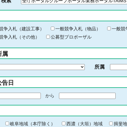
ド検索
検
索
す
る
キ
競争入札（建設工事）
一般競争入札（物品）
一般競
ー
競争入札（その他）
公募型プロポーザル
ワ
ー
所属
ド
を
所属
入
力
公告日
から
期
間
の
終
わ
岐阜地域（本庁除く）
西濃（大垣）地域
揖斐