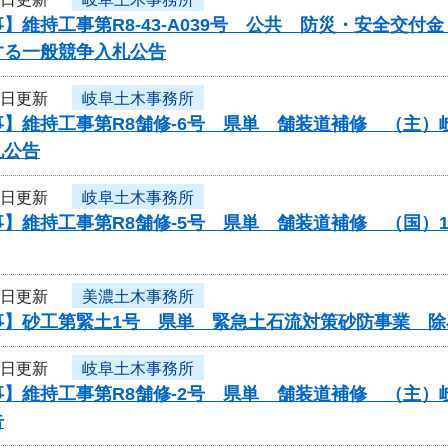
】維持工事第R8-43-A039号 公共 防災・安全交
する一般競争入札公告
6日更新
岐阜土木事務所
事】維持工事第R8舗修-6号 県単 舗装道補修 （主
札公告
6日更新
岐阜土木事務所
】維持工事第R8舗修-5号 県単 舗装道補修 （国）
6日更新
美濃土木事務所
事】砂工第緊土1号 県単 緊急土石流対策砂防事業 除
6日更新
岐阜土木事務所
事】維持工事第R8舗修-2号 県単 舗装道補修 （主
告