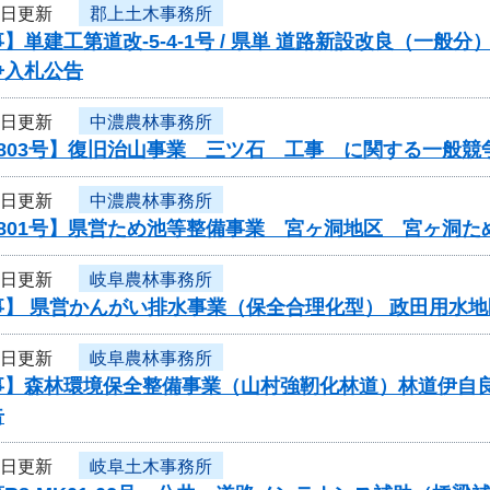
6日更新
郡上土木事務所
】単建工第道改-5-4-1号 / 県単 道路新設改良（一
争入札公告
6日更新
中濃農林事務所
803号】復旧治山事業 三ツ石 工事 に関する一般競
6日更新
中濃農林事務所
0801号】県営ため池等整備事業 宮ヶ洞地区 宮ヶ洞
6日更新
岐阜農林事務所
】 県営かんがい排水事業（保全合理化型） 政田用水地
6日更新
岐阜農林事務所
事】森林環境保全整備事業（山村強靭化林道）林道伊自
告
3日更新
岐阜土木事務所