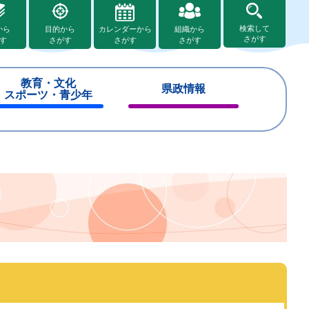
検索して
から
目的から
カレンダーから
組織から
さがす
す
さがす
さがす
さがす
教育・文化
県政情報
スポーツ・青少年
閉
閉
じ
じ
る
る