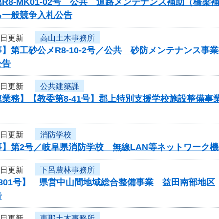
R8-MK01-02号 公共 道路メンテナンス補助（橋
る一般競争入札公告
3日更新
高山土木事務所
】第工砂公メR8-10-2号／公共 砂防メンテナンス
公告
3日更新
公共建築課
連業務】【教委第8-41号】郡上特別支援学校施設整備
2日更新
消防学校
事】第2号／岐阜県消防学校 無線LAN等ネットワーク
2日更新
下呂農林事務所
0801号】 県営中山間地域総合整備事業 益田南部地
告
2日更新
恵那土木事務所