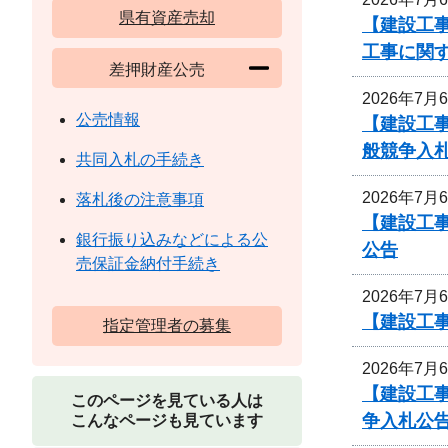
県有資産売却
【建設工事
工事に関
差押財産公売
2026年7月
公売情報
【建設工
般競争入
共同入札の手続き
2026年7月
落札後の注意事項
【建設工事
銀行振り込みなどによる公
公告
売保証金納付手続き
2026年7月
【建設工
指定管理者の募集
2026年7月
【建設工
このページを見ている人は
争入札公
こんなページも見ています