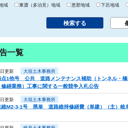
り
地域
東濃（多治見）地域
恵那地域
下呂地域
告一覧
6日更新
大垣土木事務所
橋点1他号 公共 道路メンテナンス補助（トンネル・橋
・修繕業務）工事に関する一般競争入札公告
6日更新
大垣土木事務所
維M2-3-1号 県単 道路維持修繕費（単建）（主）
6日更新
岐阜土木事務所