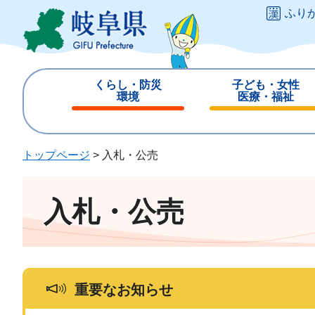
ペ
メ
ふり
ー
ニ
ジ
ュ
の
ー
先
を
くらし・防災
子ども・女性
頭
飛
環境
医療・福祉
で
ば
閉
閉
す
し
じ
じ
。
て
る
る
トップページ
>
入札・公売
本
文
へ
入札・公売
重要なお知らせ