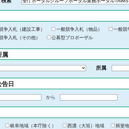
ド検索
検
索
す
る
キ
競争入札（建設工事）
一般競争入札（物品）
一般競
ー
競争入札（その他）
公募型プロポーザル
ワ
ー
所属
ド
を
所属
入
力
公告日
から
期
間
の
終
わ
岐阜地域（本庁除く）
西濃（大垣）地域
揖斐