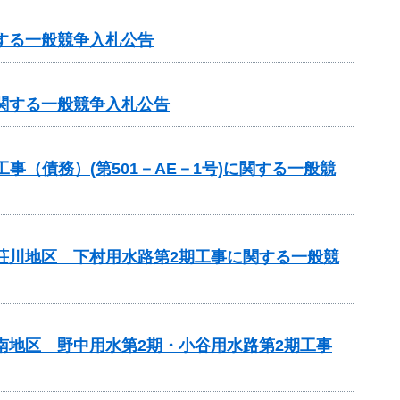
する一般競争入札公告
に関する一般競争入札公告
（債務）(第501－AE－1号)に関する一般競
見荘川地区 下村用水路第2期工事に関する一般競
南地区 野中用水第2期・小谷用水路第2期工事