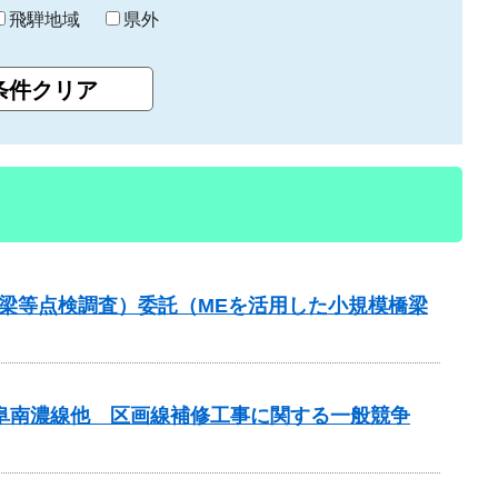
飛騨地域
県外
梁等点検調査）委託（MEを活用した小規模橋梁
岐阜南濃線他 区画線補修工事に関する一般競争