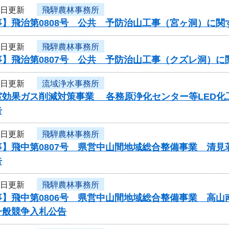
6日更新
飛騨農林事務所
事】飛治第0808号 公共 予防治山工事（宮ヶ洞）に関
6日更新
飛騨農林事務所
事】飛治第0807号 公共 予防治山工事（クズレ洞）
6日更新
流域浄水事務所
効果ガス削減対策事業 各務原浄化センター等LED化工事
告
6日更新
飛騨農林事務所
事】飛中第0807号 県営中山間地域総合整備事業 清
告
6日更新
飛騨農林事務所
】飛中第0806号 県営中山間地域総合整備事業 高山
一般競争入札公告