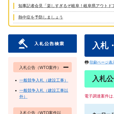
知事記者会見「楽しすぎるぞ岐阜！岐阜県アウトド
熱中症を予防しましょう
本
入札
文
印刷ページ表
入札公告（WTO案件）
入札公
一般競争入札（建設工事）
一般競争入札（建設工事以
電子調達案件は
外）
入札公告（WTO案件以