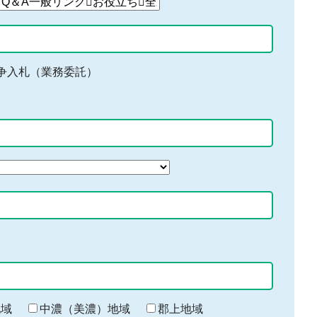
争入札（業務委託）
地域
中濃（美濃）地域
郡上地域