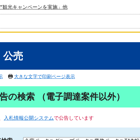
ア観光キャンペーンを実施」他
・公売
示
大きな文字で印刷ページ表示
告の検索 （電子調達案件以外）
、
入札情報公開システム
で公告しています