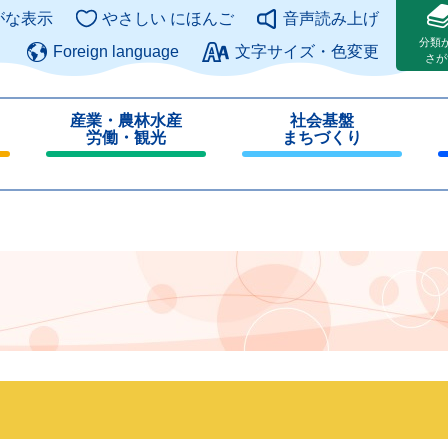
このページの本文へ
がな表示
やさしい にほんご
音声読み上げ
分類
Foreign language
文字サイズ・色変更
さが
産業・農林水産
社会基盤
労働・観光
まちづくり
閉
閉
じ
じ
る
る