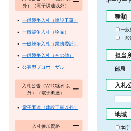
キーワー
外）（電子調達以外）
種類
一般競争入札（建設工事）
一般
一般競争入札（物品）
一般
一般競争入札（業務委託）
担当
一般競争入札（その他）
公募型プロポーザル
部局
入札
入札公告（WTO案件以
外）（電子調達）
期
間
電子調達（建設工事以外）
の
地域
始
入札参加資格
ま
本庁