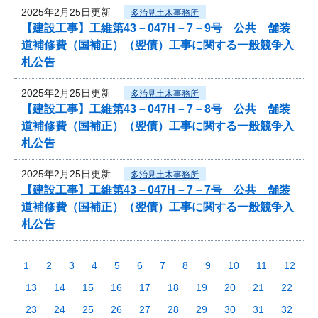
2025年2月25日更新
多治見土木事務所
【建設工事】工維第43－047H－7－9号 公共 舗装
道補修費（国補正）（翌債）工事に関する一般競争入
札公告
2025年2月25日更新
多治見土木事務所
【建設工事】工維第43－047H－7－8号 公共 舗装
道補修費（国補正）（翌債）工事に関する一般競争入
札公告
2025年2月25日更新
多治見土木事務所
【建設工事】工維第43－047H－7－7号 公共 舗装
道補修費（国補正）（翌債）工事に関する一般競争入
札公告
1
2
3
4
5
6
7
8
9
10
11
12
13
14
15
16
17
18
19
20
21
22
23
24
25
26
27
28
29
30
31
32