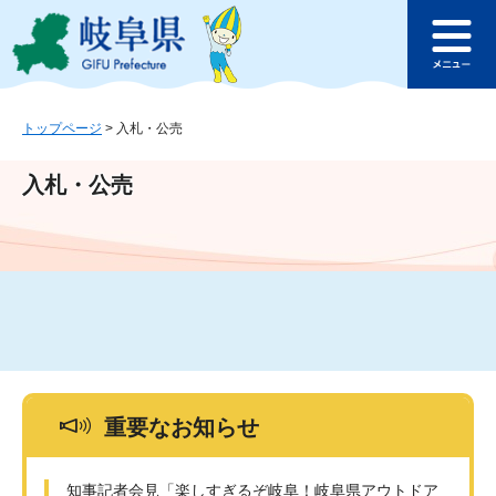
ペ
メ
このページの本文へ
ー
ニ
メ
ジ
ュ
ニ
の
ー
ュ
先
を
ー
頭
飛
トップページ
>
入札・公売
で
ば
す
し
入札・公売
。
て
本
文
へ
重要なお知らせ
知事記者会見「楽しすぎるぞ岐阜！岐阜県アウトドア