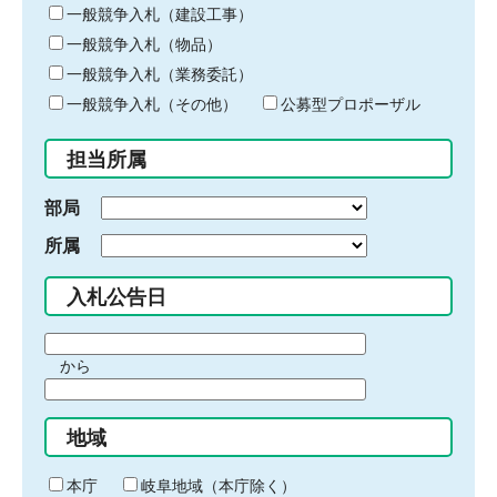
キ
一般競争入札（建設工事）
ー
一般競争入札（物品）
ワ
一般競争入札（業務委託）
ー
ド
一般競争入札（その他）
公募型プロポーザル
を
入
担当所属
力
部局
所属
入札公告日
期
から
間
期
の
間
始
地域
の
ま
終
り
わ
本庁
岐阜地域（本庁除く）