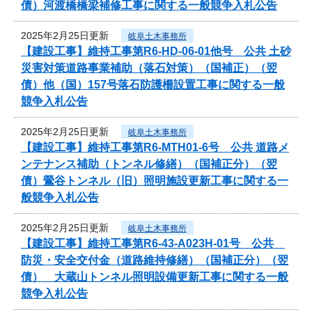
債）河渡橋橋梁補修工事に関する一般競争入札公告
2025年2月25日更新
岐阜土木事務所
【建設工事】維持工事第R6-HD-06-01他号 公共 土砂
災害対策道路事業補助（落石対策）（国補正）（翌
債）他（国）157号落石防護柵設置工事に関する一般
競争入札公告
2025年2月25日更新
岐阜土木事務所
【建設工事】維持工事第R6-MTH01-6号 公共 道路メ
ンテナンス補助（トンネル修繕）（国補正分）（翌
債）鶯谷トンネル（旧）照明施設更新工事に関する一
般競争入札公告
2025年2月25日更新
岐阜土木事務所
【建設工事】維持工事第R6-43-A023H-01号 公共
防災・安全交付金（道路維持修繕）（国補正分）（翌
債） 大蔵山トンネル照明設備更新工事に関する一般
競争入札公告