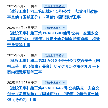
2025年2月25日更新
美濃土木事務所
【建設工事】河工第広域H4-1号/公共 広域河川改修
事業他（国補正分）（翌債）掘削護岸工事
2025年2月25日更新
美濃土木事務所
【建設工事】維工第31-A011-4H他号/公共 交通安全
（国補正分）（翌債）岐阜小倉公園自転車道線 植栽
帯撤去等工事
2025年2月25日更新
美濃土木事務所
【建設工事】維工第31-A039-4他号/公共交通安全（国
補正分）他（債務）長良川サイクリングモデルルート
案内標識更新等工事
2025年2月25日更新
美濃土木事務所
【建設工事】維工第43-A010-4-2号/公共防災・安全交
付金（災害防除）（国補正分）（翌債）248号盛土補
強（その2）工事