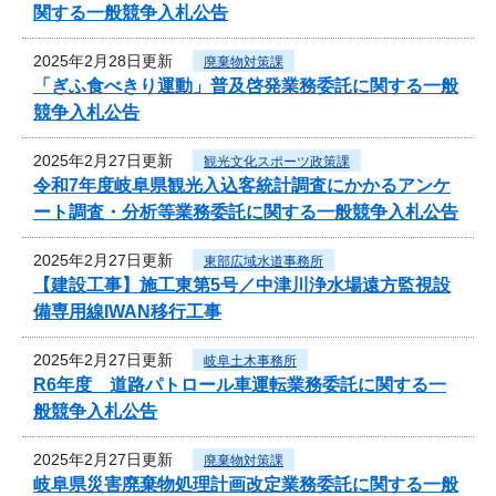
関する一般競争入札公告
2025年2月28日更新
廃棄物対策課
「ぎふ食べきり運動」普及啓発業務委託に関する一般
競争入札公告
2025年2月27日更新
観光文化スポーツ政策課
令和7年度岐阜県観光入込客統計調査にかかるアンケ
ート調査・分析等業務委託に関する一般競争入札公告
2025年2月27日更新
東部広域水道事務所
【建設工事】施工東第5号／中津川浄水場遠方監視設
備専用線IWAN移行工事
2025年2月27日更新
岐阜土木事務所
R6年度 道路パトロール車運転業務委託に関する一
般競争入札公告
2025年2月27日更新
廃棄物対策課
岐阜県災害廃棄物処理計画改定業務委託に関する一般