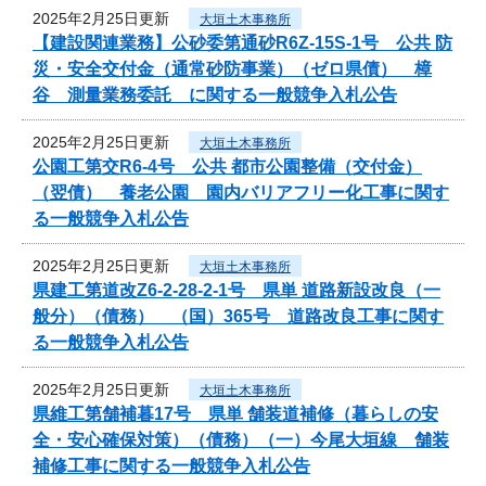
2025年2月25日更新
大垣土木事務所
【建設関連業務】公砂委第通砂R6Z-15S-1号 公共 防
災・安全交付金（通常砂防事業）（ゼロ県債） 樟
谷 測量業務委託 に関する一般競争入札公告
2025年2月25日更新
大垣土木事務所
公園工第交R6-4号 公共 都市公園整備（交付金）
（翌債） 養老公園 園内バリアフリー化工事に関す
る一般競争入札公告
2025年2月25日更新
大垣土木事務所
県建工第道改Z6-2-28-2-1号 県単 道路新設改良（一
般分）（債務） （国）365号 道路改良工事に関す
る一般競争入札公告
2025年2月25日更新
大垣土木事務所
県維工第舗補暮17号 県単 舗装道補修（暮らしの安
全・安心確保対策）（債務）（一）今尾大垣線 舗装
補修工事に関する一般競争入札公告