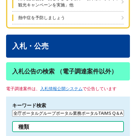
観光キャンペーンを実施」他
熱中症を予防しましょう
本
文
入札・公売
入札公告の検索 （電子調達案件以外）
電子調達案件は、
入札情報公開システム
で公告しています
キーワード検索
検
索
す
種類
る