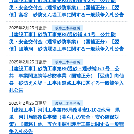
【建設工事】砂防工事第R6通砂補-4-2号 公共 防
災・安全交付金（通常砂防事業）（国補正分）【翌
債】宮谷 砂防えん堤工事に関する一般競争入札公告
2025年2月25日更新
岐阜土木事務所
【建設工事】砂防工事第R6通砂補-4-1号 公共 防
災・安全交付金（通常砂防事業）（国補正分）【翌
債】団地洞 砂防堰堤工事に関する一般競争入札公告
2025年2月25日更新
岐阜土木事務所
【建設工事】砂防工事第R6通砂・通砂補-5-1号 公
共 事業間連携等砂防事業（国補正分）【翌債】向仙
谷 砂防えん堤・工事用道路工事に関する一般競争入
札公告
2025年2月25日更新
岐阜土木事務所
【建設工事】河川工事第R6局改暮安1-10-2他号 県
単 河川局部改良事業（暮らしの安全・安心確保対
策）【債務】他 五六川掘削護岸工事に関する一般競
争入札公告