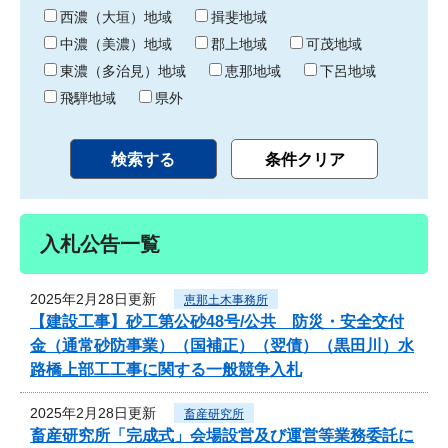
り
西濃（大垣）地域
揖斐地域
中濃（美濃）地域
郡上地域
可茂地域
東濃（多治見）地域
恵那地域
下呂地域
飛騨地域
県外
入札公告一覧
2025年2月28日更新
恵那土木事務所
【建設工事】砂工第公砂48号/公共 防災・安全交付
金（通常砂防事業）（国補正）（翌債）（黒田川）水
路橋上部工工事に関する一般競争入札
2025年2月28日更新
畜産研究所
畜産研究所「完成式」会場設営及び運営等業務委託に