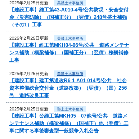
2025年2月25日更新
美濃土木事務所
【建設工事】維工第43-A010-4号/公共防災・安全交付
金（災害防除）（国補正分）（翌債）248号盛土補強
（その1）工事
2025年2月25日更新
美濃土木事務所
【建設工事】維工第MKH04-06号/公共 道路メンテナ
ンス補助（橋梁補修）（国補正分）（翌債）桜橋補修
工事
2025年2月25日更新
美濃土木事務所
【建設工事】建工第道改R6-1-A01-014号/公共 社会
資本整備総合交付金（道路改築）（翌債）（国）256
号 道路改良工事
2025年2月25日更新
郡上土木事務所
【建設工事】公維工第MKH05－07他号/公共 道路メ
ンテナンス補助（橋梁補修）（国補正）他（翌債）工
事に関する事後審査型一般競争入札公告