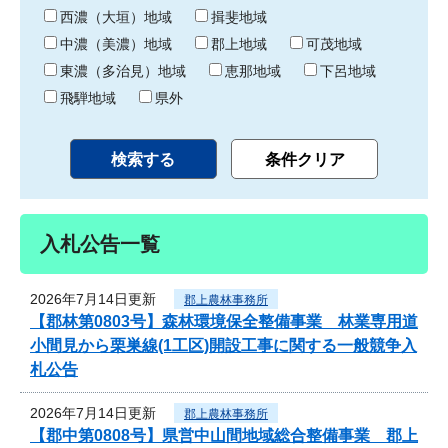
り
西濃（大垣）地域
揖斐地域
中濃（美濃）地域
郡上地域
可茂地域
東濃（多治見）地域
恵那地域
下呂地域
飛騨地域
県外
入札公告一覧
2026年7月14日更新
郡上農林事務所
【郡林第0803号】森林環境保全整備事業 林業専用道
小間見から栗巣線(1工区)開設工事に関する一般競争入
札公告
2026年7月14日更新
郡上農林事務所
【郡中第0808号】県営中山間地域総合整備事業 郡上