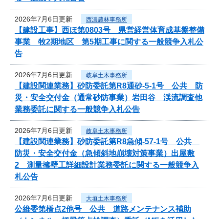
2026年7月6日更新
西濃農林事務所
【建設工事】西ほ第0803号 県営経営体育成基盤整備
事業 牧2期地区 第5期工事に関する一般競争入札公
告
2026年7月6日更新
岐阜土木事務所
【建設関連業務】砂防委託第R8通砂-5-1号 公共 防
災・安全交付金（通常砂防事業）岩田谷 渓流調査他
業務委託に関する一般競争入札公告
2026年7月6日更新
岐阜土木事務所
【建設関連業務】砂防委託第R8急傾-57-1号 公共
防災・安全交付金（急傾斜地崩壊対策事業）出屋敷
2 測量擁壁工詳細設計業務委託に関する一般競争入
札公告
2026年7月6日更新
大垣土木事務所
公維委第橋点2他号 公共 道路メンテナンス補助