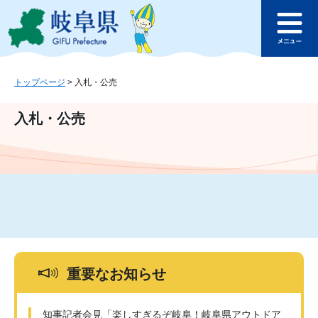
ペ
メ
このページの本文へ
ー
ニ
メ
ジ
ュ
ニ
の
ー
ュ
先
を
ー
頭
飛
トップページ
>
入札・公売
で
ば
す
し
入札・公売
。
て
本
文
へ
重要なお知らせ
知事記者会見「楽しすぎるぞ岐阜！岐阜県アウトドア