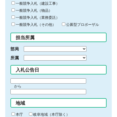
キ
一般競争入札（建設工事）
ー
一般競争入札（物品）
ワ
一般競争入札（業務委託）
ー
ド
一般競争入札（その他）
公募型プロポーザル
を
入
担当所属
力
部局
所属
入札公告日
期
から
間
期
の
間
始
地域
の
ま
終
り
わ
本庁
岐阜地域（本庁除く）