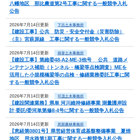
八幡地区 那比農道第2号工事に関する一般競争入札
公告
2026年7月14日更新
下呂土木事務所
【建設工事】公共 防災・安全交付金（災害防除）
（主）宮萩原線 工事に関する一般競争入札公告
2026年7月14日更新
揖斐土木事務所
【建設工事】第維委48-A2-ME-3他号 公共 道路メ
ンテナンス補助（トンネル・橋梁等点検調査）MEを
活用した小規模橋梁等の点検・修繕業務委託工事に関
する一般競争入札公告
2026年7月14日更新
可茂土木事務所
【建設関連業務】県単 河川維持修繕事業 測量護岸設
計 委託/委河単第修8-4号に関する一般競争入札公告
2026年7月14日更新
恵那農林事務所
【恵経第0801号】県営経営体育成基盤整備事業 夏焼
地区 用水路第1期工事に関する一般競争入札公告