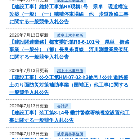
【建設工事】維持工事第R8現構1号 県単 現道構造
改築（一般）（一）穂積停車場線 他 歩道改修工事
に関する一般競争入札公告
2026年7月13日更新
岐阜土木事務所
【建設関連業務】都市委託第R8-6-101号 県単 街路
事業（一般分）（都）長良糸貫線 河川測量業務委託
に関する一般競争入札公告
2026年7月13日更新
郡上土木事務所
【建設工事】公交工第HM-07-02-h3他号 / 公共 道路盛
土のり面防災対策補助事業（国補正）他工事に関する
一般競争入札公告
2026年7月13日更新
会計課
【建設工事】装工第8-14号 垂井警察署検視室設置他工
事に関する一般競争入札公告
2026年7月13日更新
岐阜農林事務所