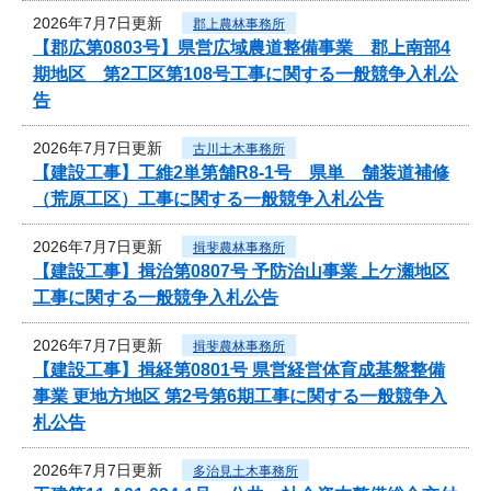
2026年7月7日更新
郡上農林事務所
【郡広第0803号】県営広域農道整備事業 郡上南部4
期地区 第2工区第108号工事に関する一般競争入札公
告
2026年7月7日更新
古川土木事務所
【建設工事】工維2単第舗R8-1号 県単 舗装道補修
（荒原工区）工事に関する一般競争入札公告
2026年7月7日更新
揖斐農林事務所
【建設工事】揖治第0807号 予防治山事業 上ケ瀬地区
工事に関する一般競争入札公告
2026年7月7日更新
揖斐農林事務所
【建設工事】揖経第0801号 県営経営体育成基盤整備
事業 更地方地区 第2号第6期工事に関する一般競争入
札公告
2026年7月7日更新
多治見土木事務所