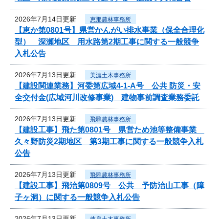
2026年7月14日更新
恵那農林事務所
【恵か第0801号】県営かんがい排水事業（保全合理化
型） 深瀬地区 用水路第2期工事に関する一般競争
入札公告
2026年7月13日更新
美濃土木事務所
【建設関連業務】河委第広域4-1-A号 公共 防災・安
全交付金(広域河川改修事業) 建物事前調査業務委託
2026年7月13日更新
飛騨農林事務所
【建設工事】飛た第0801号 県営ため池等整備事業
久々野防災2期地区 第3期工事に関する一般競争入札
公告
2026年7月13日更新
飛騨農林事務所
【建設工事】飛治第0809号 公共 予防治山工事（障
子ヶ洞）に関する一般競争入札公告
2026年7月13日更新
岐阜土木事務所