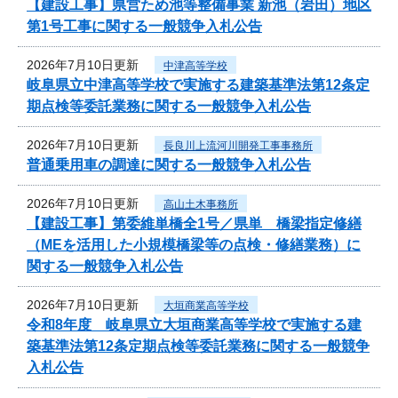
【建設工事】県営ため池等整備事業 新池（岩田）地区
第1号工事に関する一般競争入札公告
2026年7月10日更新
中津高等学校
岐阜県立中津高等学校で実施する建築基準法第12条定
期点検等委託業務に関する一般競争入札公告
2026年7月10日更新
長良川上流河川開発工事事務所
普通乗用車の調達に関する一般競争入札公告
2026年7月10日更新
高山土木事務所
【建設工事】第委維単橋全1号／県単 橋梁指定修繕
（MEを活用した小規模橋梁等の点検・修繕業務）に
関する一般競争入札公告
2026年7月10日更新
大垣商業高等学校
令和8年度 岐阜県立大垣商業高等学校で実施する建
築基準法第12条定期点検等委託業務に関する一般競争
入札公告