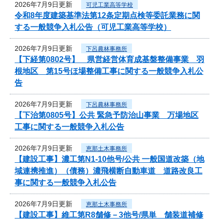
2026年7月9日更新
可児工業高等学校
令和8年度建築基準法第12条定期点検等委託業務に関
する一般競争入札公告（可児工業高等学校）
2026年7月9日更新
下呂農林事務所
【下経第0802号】 県営経営体育成基盤整備事業 羽
根地区 第15号ほ場整備工事に関する一般競争入札公
告
2026年7月9日更新
下呂農林事務所
【下治第0805号】公共 緊急予防治山事業 万場地区
工事に関する一般競争入札公告
2026年7月9日更新
恵那土木事務所
【建設工事】濃工第N1-10他号/公共 一般国道改築（地
域連携推進）（債務）濃飛横断自動車道 道路改良工
事に関する一般競争入札公告
2026年7月9日更新
恵那土木事務所
【建設工事】維工第R8舗修－3他号/県単 舗装道補修