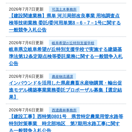
2026年7月7日更新
可茂土木事務所
【建設関連業務】県単 河川局部改良事業 用地調査点
検等技術業務 委託/委河用単第8－6－7－1号に関する
一般競争入札公告
2026年7月6日更新
岐阜希望が丘特別支援学校
岐阜県立岐阜希望が丘特別支援学校で実施する建築基
準法第12条定期点検等委託業務に関する一般競争入札
公告
2026年7月6日更新
農産物流通課
インバウンドを活用した県産農畜水産物購買・輸出促
進モデル構築事業業務委託プロポーザル募集【選定結
果】
2026年7月6日更新
西濃農林事務所
【建設工事】西特第0801号 県営特定農業用管水路等
特別対策事業 時北部地区 第7期用水路工事に関す
る一般競争入札公告