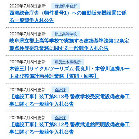
2026年7月8日更新
西濃県事務所
西濃総合庁舎（物件番号1）への自動販売機設置に係
る一般競争入札公告
2026年7月8日更新
郡上高等学校
岐阜県立郡上高等学校で実施する建築基準法第12条定
期点検等委託業務に関する一般競争入札公告
2026年7月8日更新
可茂土木事務所
木曽三川サイクルツーリズム 長良川・木曽川連携ルー
ト及び整備計画検討業務【質問・回答】
2026年7月8日更新
会計課
【建設工事】装工第8-13号 警察学校受変電設備改修工
事に関する一般競争入札公告
2026年7月8日更新
会計課
【建設工事】装工第8-12号 警察武道館照明設備改修工
事に関する一般競争入札公告