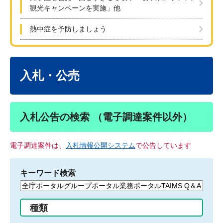
観光キャンペーンを実施」他
熱中症を予防しましょう
本
文
入札・公売
入札公告の検索 （電子調達案件以外）
電子調達案件は、
入札情報公開システム
で公告しています
キーワード検索
検
索
す
種類
る