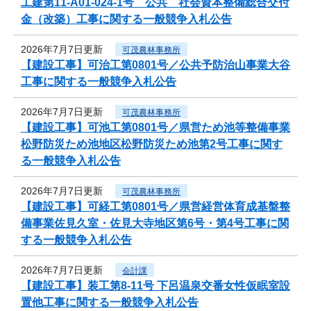
工建第11-A01-024-1号 公共 社会資本整備総合交付
金（改築）工事に関する一般競争入札公告
2026年7月7日更新
可茂農林事務所
【建設工事】可治工第0801号／公共予防治山事業大谷
工事に関する一般競争入札公告
2026年7月7日更新
可茂農林事務所
【建設工事】可池工第0801号／県営ため池等整備事業
松野防災ため池地区松野防災ため池第2号工事に関す
る一般競争入札公告
2026年7月7日更新
可茂農林事務所
【建設工事】可経工第0801号／県営経営体育成基盤整
備事業佐見久室・佐見大寺地区第6号・第4号工事に関
する一般競争入札公告
2026年7月7日更新
会計課
【建設工事】装工第8-11号 下呂温泉交番女性仮眠室設
置他工事に関する一般競争入札公告