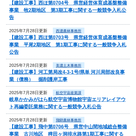
【建設工事】西ほ第0704号 県営経営体育成基盤整備
事業 牧2期地区 第3期工事に関する一般競争入札公
告
2025年7月28日更新
西濃農林事務所
【建設工事】西ほ第0703号 県営経営体育成基盤整備
事業 平尾2期地区 第1期工事に関する一般競争入札
公告
2025年7月28日更新
美濃土木事務所
【建設工事】河工第局改4-3-1号/県単 河川局部改良事
業（債務） 掘削護岸工事
2025年7月28日更新
航空宇宙産業課
岐阜かかみがはら航空宇宙博物館宇宙エリアレイアウ
ト再編委託業務に関する一般競争入札公告
2025年7月28日更新
飛騨農林事務所
【建設工事】飛中第0706号 県営中山間地域総合整備
事業 古川地区 稗田ヶ洞排水路第1期工事に関する