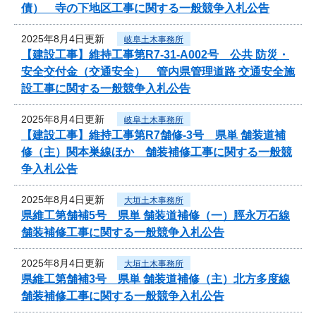
債） 寺の下地区工事に関する一般競争入札公告
2025年8月4日更新
岐阜土木事務所
【建設工事】維持工事第R7-31-A002号 公共 防災・
安全交付金（交通安全） 管内県管理道路 交通安全施
設工事に関する一般競争入札公告
2025年8月4日更新
岐阜土木事務所
【建設工事】維持工事第R7舗修-3号 県単 舗装道補
修（主）関本巣線ほか 舗装補修工事に関する一般競
争入札公告
2025年8月4日更新
大垣土木事務所
県維工第舗補5号 県単 舗装道補修（一）脛永万石線
舗装補修工事に関する一般競争入札公告
2025年8月4日更新
大垣土木事務所
県維工第舗補3号 県単 舗装道補修（主）北方多度線
舗装補修工事に関する一般競争入札公告