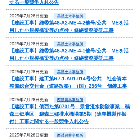
する一般競争入札公告
2025年7月28日更新
美濃土木事務所
【建設工事】維委第48-A2-ME-4-2他号/公共 MEを活
用した小規模橋梁等の点検・修繕業務委託工事
2025年7月28日更新
美濃土木事務所
【建設工事】維委第48-A2-ME-4-1他号/公共 MEを活
用した小規模橋梁等の点検・修繕業務委託工事
2025年7月28日更新
美濃土木事務所
【建設工事】建工第R7-1-A01-014号/公共 社会資本
整備総合交付金（道路改築）（国）256号 舗装工事
2025年7月28日更新
西濃農林事務所
【建設工事】債西た第0701号 県営湛水防除事業 鵜
森三郷地区 鵜森三郷排水機場第5期（除塵機製作据
付）工事に関する一般競争入札公告
2025年7月28日更新
西濃農林事務所