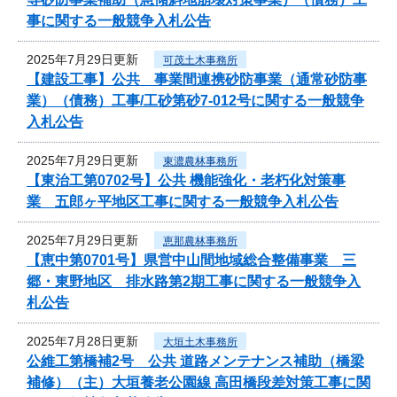
事に関する一般競争入札公告
2025年7月29日更新
可茂土木事務所
【建設工事】公共 事業間連携砂防事業（通常砂防事
業）（債務）工事/工砂第砂7-012号に関する一般競争
入札公告
2025年7月29日更新
東濃農林事務所
【東治工第0702号】公共 機能強化・老朽化対策事
業 五郎ヶ平地区工事に関する一般競争入札公告
2025年7月29日更新
恵那農林事務所
【恵中第0701号】県営中山間地域総合整備事業 三
郷・東野地区 排水路第2期工事に関する一般競争入
札公告
2025年7月28日更新
大垣土木事務所
公維工第橋補2号 公共 道路メンテナンス補助（橋梁
補修）（主）大垣養老公園線 高田橋段差対策工事に関