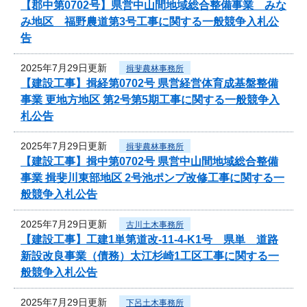
【郡中第0702号】県営中山間地域総合整備事業 みな
み地区 福野農道第3号工事に関する一般競争入札公
告
2025年7月29日更新
揖斐農林事務所
【建設工事】揖経第0702号 県営経営体育成基盤整備
事業 更地方地区 第2号第5期工事に関する一般競争入
札公告
2025年7月29日更新
揖斐農林事務所
【建設工事】揖中第0702号 県営中山間地域総合整備
事業 揖斐川東部地区 2号池ポンプ改修工事に関する一
般競争入札公告
2025年7月29日更新
古川土木事務所
【建設工事】工建1単第道改-11-4-K1号 県単 道路
新設改良事業（債務）太江杉崎1工区工事に関する一
般競争入札公告
2025年7月29日更新
下呂土木事務所