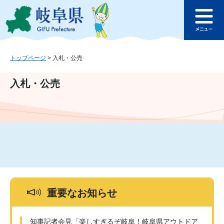
ペ
メ
このページの本文へ
ー
ニ
メ
ジ
ュ
ニ
の
ー
ュ
先
を
ー
頭
飛
トップページ
>
入札・公売
で
ば
す
し
入札・公売
。
て
本
文
へ
重要なお知らせ
知事記者会見「楽しすぎるぞ岐阜！岐阜県アウトドア