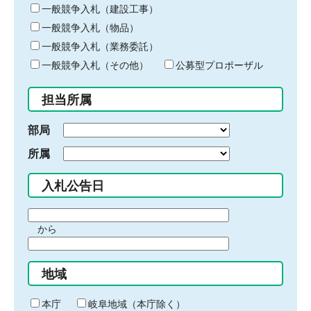
キ
一般競争入札（建設工事）
ー
一般競争入札（物品）
ワ
一般競争入札（業務委託）
ー
ド
一般競争入札（その他）
公募型プロポーザル
を
入
担当所属
力
部局
所属
入札公告日
期
から
間
期
の
間
始
地域
の
ま
終
り
わ
本庁
岐阜地域（本庁除く）