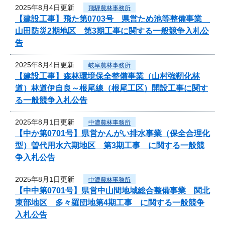
2025年8月4日更新
飛騨農林事務所
【建設工事】飛た第0703号 県営ため池等整備事業
山田防災2期地区 第3期工事に関する一般競争入札公
告
2025年8月4日更新
岐阜農林事務所
【建設工事】森林環境保全整備事業（山村強靭化林
道）林道伊自良～根尾線（根尾工区）開設工事に関す
る一般競争入札公告
2025年8月1日更新
中濃農林事務所
【中か第0701号】県営かんがい排水事業（保全合理化
型）曽代用水六期地区 第3期工事 に関する一般競
争入札公告
2025年8月1日更新
中濃農林事務所
【中中第0701号】県営中山間地域総合整備事業 関北
東部地区 多々羅団地第4期工事 に関する一般競争
入札公告