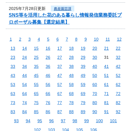
2025年7月28日更新
農産園芸課
SNS等を活用した花のある暮らし情報発信業務委託プ
ロポーザル募集【選定結果】
1
2
3
4
5
6
7
8
9
10
11
12
13
14
15
16
17
18
19
20
21
22
23
24
25
26
27
28
29
30
31
32
33
34
35
36
37
38
39
40
41
42
43
44
45
46
47
48
49
50
51
52
53
54
55
56
57
58
59
60
61
62
63
64
65
66
67
68
69
70
71
72
73
74
75
76
77
78
79
80
81
82
83
84
85
86
87
88
89
90
91
92
93
94
95
96
97
98
99
100
101
102
103
104
105
106