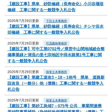
【建設工事】県単 砂防修繕（長寿命化）小川谷堰堤
修繕 工事に関する一般競争入札公告
2025年7月29日更新
下呂土木事務所
【建設工事】県単 砂防修繕（長寿命化）チシヤ谷水
叩修繕 工事に関する一般競争入札公告
2025年7月29日更新
可茂農林事務所
【建設工事】可中工第0702号／県営中山間地域総合整
備事業緑と清流の里七宗地区中排水路第1号工事に関
する一般競争入札公告
2025年7月29日更新
揖斐土木事務所
【建設工事】第建工道改3－18－1他号 県単 道路新
設改良（一般分）他（債務）工事に関する一般競争入
札公告
2025年7月29日更新
揖斐土木事務所
【建設工事】第砂工急傾7－075号 公共 事業間連携
等砂防事業補助（急傾斜地崩壊対策事業）（債務）工