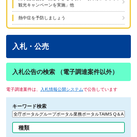
観光キャンペーンを実施」他
熱中症を予防しましょう
本
文
入札・公売
入札公告の検索 （電子調達案件以外）
電子調達案件は、
入札情報公開システム
で公告しています
キーワード検索
検
索
す
種類
る