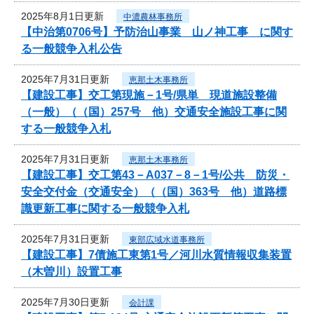
2025年8月1日更新
中濃農林事務所
【中治第0706号】予防治山事業 山ノ神工事 に関す
る一般競争入札公告
2025年7月31日更新
恵那土木事務所
【建設工事】交工第現施－1号/県単 現道施設整備
（一般）（（国）257号 他）交通安全施設工事に関
する一般競争入札
2025年7月31日更新
恵那土木事務所
【建設工事】交工第43－A037－8－1号/公共 防災・
安全交付金（交通安全）（（国）363号 他）道路標
識更新工事に関する一般競争入札
2025年7月31日更新
東部広域水道事務所
【建設工事】7債施工東第1号／河川水質情報収集装置
（木曽川）設置工事
2025年7月30日更新
会計課