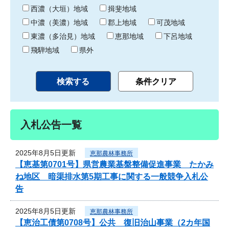
り
西濃（大垣）地域
揖斐地域
中濃（美濃）地域
郡上地域
可茂地域
東濃（多治見）地域
恵那地域
下呂地域
飛騨地域
県外
入札公告一覧
2025年8月5日更新
恵那農林事務所
【恵基第0701号】県営農業基盤整備促進事業 たかみ
ね地区 暗渠排水第5期工事に関する一般競争入札公
告
2025年8月5日更新
恵那農林事務所
【恵治工債第0708号】公共 復旧治山事業（2カ年国