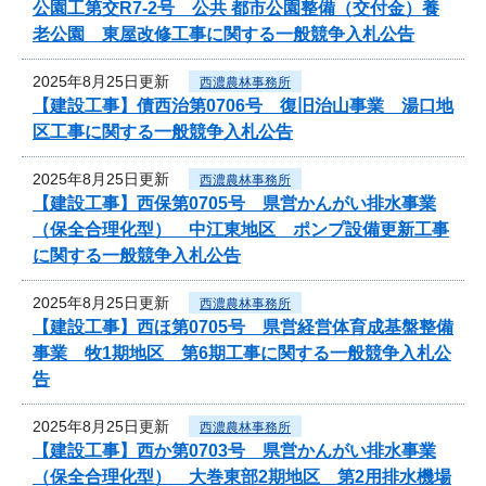
公園工第交R7-2号 公共 都市公園整備（交付金）養
老公園 東屋改修工事に関する一般競争入札公告
2025年8月25日更新
西濃農林事務所
【建設工事】債西治第0706号 復旧治山事業 湯口地
区工事に関する一般競争入札公告
2025年8月25日更新
西濃農林事務所
【建設工事】西保第0705号 県営かんがい排水事業
（保全合理化型） 中江東地区 ポンプ設備更新工事
に関する一般競争入札公告
2025年8月25日更新
西濃農林事務所
【建設工事】西ほ第0705号 県営経営体育成基盤整備
事業 牧1期地区 第6期工事に関する一般競争入札公
告
2025年8月25日更新
西濃農林事務所
【建設工事】西か第0703号 県営かんがい排水事業
（保全合理化型） 大巻東部2期地区 第2用排水機場