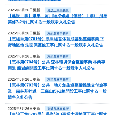
2025年8月26日更新
可茂土木事務所
【建設工事】県単 河川維持修繕（債務）工事/工河単
第修7-2号に関する一般競争入札公告
2025年8月26日更新
恵那農林事務所
【恵経単第0701号】県単経営体育成基盤整備事業 下
野地区他 法面保護他工事に関する一般競争入札公告
2025年8月26日更新
恵那農林事務所
【恵林第0704号】公共 森林環境保全整備事業 林業専
用道 船岩線開設工事に関する一般競争入札公告
2025年8月26日更新
恵那農林事務所
【恵林第0703号】公共 地方創生道整備推進交付金事
業 森林基幹道 三森山(5)-2線開設工事に関する一般
競争入札公告
2025年8月26日更新
東濃農林事務所
【東治工第0703号】県単治山事業大洞地区工事に関す