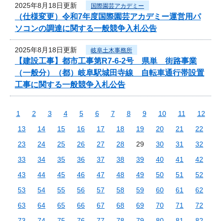
2025年8月18日更新
国際園芸アカデミー
（仕様変更）令和7年度国際園芸アカデミー運営用パ
ソコンの調達に関する一般競争入札公告
2025年8月18日更新
岐阜土木事務所
【建設工事】都市工事第R7-6-2号 県単 街路事業
（一般分）（都）岐阜駅城田寺線 自転車通行帯設置
工事に関する一般競争入札公告
1
2
3
4
5
6
7
8
9
10
11
12
13
14
15
16
17
18
19
20
21
22
23
24
25
26
27
28
29
30
31
32
33
34
35
36
37
38
39
40
41
42
43
44
45
46
47
48
49
50
51
52
53
54
55
56
57
58
59
60
61
62
63
64
65
66
67
68
69
70
71
72
73
74
75
76
77
78
79
80
81
82