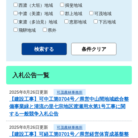
り
西濃（大垣）地域
揖斐地域
中濃（美濃）地域
郡上地域
可茂地域
東濃（多治見）地域
恵那地域
下呂地域
飛騨地域
県外
入札公告一覧
2025年8月26日更新
可茂農林事務所
【建設工事】可中工第0704号／県営中山間地域総合整
備事業緑と清流の里七宗地区渡瀬用水第1号工事に関
する一般競争入札公告
2025年8月26日更新
可茂農林事務所
【建設工事】可経工第0701号／県営経営体育成基盤整