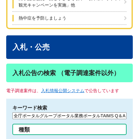
観光キャンペーンを実施」他
熱中症を予防しましょう
本
文
入札・公売
入札公告の検索 （電子調達案件以外）
電子調達案件は、
入札情報公開システム
で公告しています
キーワード検索
検
索
す
種類
る