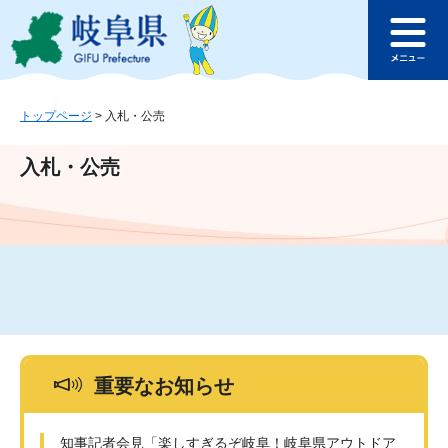
ペ
メ
このページの本文へ
ー
ニ
メ
ジ
ュ
ニ
の
ー
ュ
先
を
ー
頭
飛
トップページ
>
入札・公売
で
ば
す
し
入札・公売
。
て
本
文
へ
重要なお知らせ
知事記者会見「楽しすぎるぞ岐阜！岐阜県アウトドア