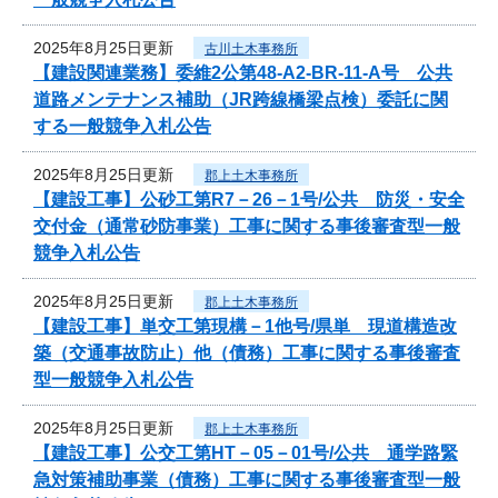
2025年8月25日更新
古川土木事務所
【建設関連業務】委維2公第48-A2-BR-11-A号 公共
道路メンテナンス補助（JR跨線橋梁点検）委託に関
する一般競争入札公告
2025年8月25日更新
郡上土木事務所
【建設工事】公砂工第R7－26－1号/公共 防災・安全
交付金（通常砂防事業）工事に関する事後審査型一般
競争入札公告
2025年8月25日更新
郡上土木事務所
【建設工事】単交工第現構－1他号/県単 現道構造改
築（交通事故防止）他（債務）工事に関する事後審査
型一般競争入札公告
2025年8月25日更新
郡上土木事務所
【建設工事】公交工第HT－05－01号/公共 通学路緊
急対策補助事業（債務）工事に関する事後審査型一般