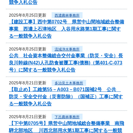
競争入札公告
2025年8月25日更新
西濃農林事務所
【建設工事】西中第0702号 県営中山間地域総合整備
事業 西濃上石津地区 入谷用水路第1期工事に関す
る一般競争入札公告
2025年8月25日更新
流域浄水事務所
公共 社会資本整備総合交付金事業（防災・安全）長
良川幹線(N42)人孔防食被覆工事(債務)（第401-C-073
号）に関する一般競争入札公告
2025年8月21日更新
多治見土木事務所
【取止め】工維第55－A003－B071国補2号 公共
防災・安全交付金（災害防除）（国補正）工事に関す
る一般競争入札公告
2025年8月21日更新
下呂農林事務所
【下中第0705号】県営中山間地域総合整備事業 南飛
騨北部地区 川西北部用水第1期工事に関する一般競