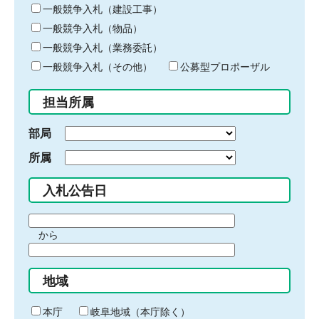
キ
一般競争入札（建設工事）
ー
一般競争入札（物品）
ワ
一般競争入札（業務委託）
ー
ド
一般競争入札（その他）
公募型プロポーザル
を
入
担当所属
力
部局
所属
入札公告日
期
から
間
期
の
間
始
地域
の
ま
終
り
わ
本庁
岐阜地域（本庁除く）