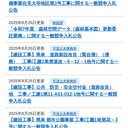
備事業佐見大寺地区第3号工事に関する一般競争入札
公告
2025年8月26日更新
林政課
「令和7年度 森林空間データ（森林基本図）更新委
託業務」に関する一般競争入札公告
2025年8月26日更新
可茂土木事務所
【建設工事】県単 道路新設改良（緊自債）（債
務） 工事/工建2単第道改－6－12－1他号に関する一
般競争入札公告
2025年8月26日更新
可茂土木事務所
【建設工事】公共 防災・安全交付金（道路改良）
他 工事／工建1第11-A01-012-1他号に関する一般競
争入札公告
2025年8月26日更新
可茂土木事務所
【建設工事】県単 都市公園事業 工事/工園1単第花－3
号に関する一般競争入札公告