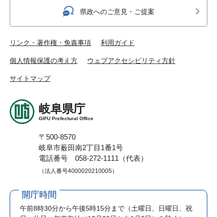
県政へのご意見・ご提案
リンク・著作権・免責事項
利用ガイド
個人情報保護の考え方
ウェブアクセシビリティ方針
サイトマップ
岐阜県庁
GIFU Prefectural Office
〒500-8570
岐阜市薮田南2丁目1番1号
電話番号 058-272-1111（代表）
（法人番号4000020210005）
開庁時間
午前8時30分から午後5時15分まで
（土曜日、日曜日、祝