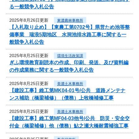
る一般競争入札公告
2025年8月26日更新
東濃農林事務所
【入札取り止め】【東農工第0702号】県営ため池等整
備事業 瑞浪5期地区 水洞池排水路工事に関する一
般競争入札公告
2025年8月25日更新
環境生活政策課
ぎふ環境教育副読本の作成、印刷、発送、及び資料編
の作成業務に関する一般競争入札公告
2025年8月25日更新
美濃土木事務所
【建設工事】維工第MK04-01号/公共 道路メンテナ
ンス補助（橋梁補修）（債務）上牧橋補修工事
2025年8月25日更新
美濃土木事務所
【建設工事】維工第MF04-03他号/公共 防災・安全交
付金（橋梁補修）他（債務）鮎之瀬大橋耐震補強工事