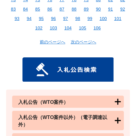
83
84
85
86
87
88
89
90
91
92
93
94
95
96
97
98
99
100
101
102
103
104
105
106
前のページへ
次のページへ
入札公告（WTO案件）
入札公告（WTO案件以外）（電子調達以
外）