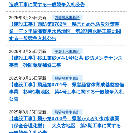
造成工事に関する一般競争入札公告
2025年8月25日更新
西濃農林事務所
【建設工事】西防第0702号 県営ため池防災対策事
業 三ツ里馬瀬野用水路地区 第3期用水路工事に関
する一般競争入札公告
2025年8月25日更新
美濃土木事務所
【建設工事】砂工第砂メ4-1号/公共 砂防メンテナンス
事業 砂防堰堤補修工事
2025年8月25日更新
飛騨農林事務所
【建設工事】飛経第0701号 県営経営体育成基盤整備
事業 杉崎1期地区 第4号工事に関する一般競争入札
公告
2025年8月25日更新
飛騨農林事務所
【建設工事】飛か第0703号 県営かんがい排水事業
（保全合理化型） 大久古地区 第3期工事に関する
一般競争入札公告