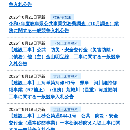
争入札公告
2025年8月21日更新
技術検査課
令和7年度岐阜県公共事業労務費調査（10月調査）業
務に関する一般競争入札公告
2025年8月19日更新
下呂土木事務所
【建設工事】公共 防災・安全交付金（災害防除）
（債務）他（主）金山明宝線 工事に関する一般競争
入札公告
2025年8月19日更新
古川土木事務所
【建設工事】工河単第河修H1号 県単 河川維持修
繕事業（R7補正）（債務）荒城川（是重）河道掘削
工事に関する一般競争入札公告
2025年8月19日更新
古川土木事務所
【建設工事】工砂公第通044-1号 公共 防災・安全
交付金（通常砂防事業）一本栃洞砂防えん堤工事に関
する一般競争入札公告