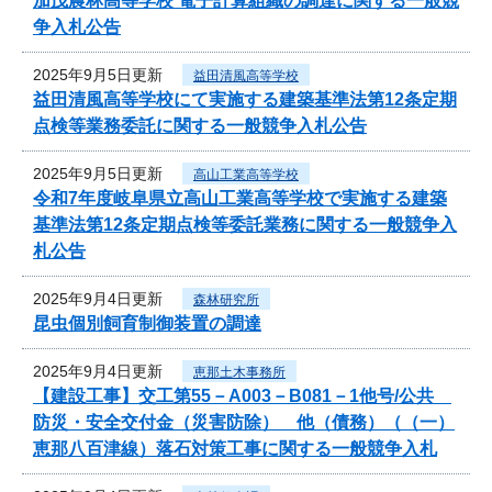
加茂農林高等学校 電子計算組織の調達に関する一般競
争入札公告
2025年9月5日更新
益田清風高等学校
益田清風高等学校にて実施する建築基準法第12条定期
点検等業務委託に関する一般競争入札公告
2025年9月5日更新
高山工業高等学校
令和7年度岐阜県立高山工業高等学校で実施する建築
基準法第12条定期点検等委託業務に関する一般競争入
札公告
2025年9月4日更新
森林研究所
昆虫個別飼育制御装置の調達
2025年9月4日更新
恵那土木事務所
【建設工事】交工第55－A003－B081－1他号/公共
防災・安全交付金（災害防除） 他（債務）（（一）
恵那八百津線）落石対策工事に関する一般競争入札