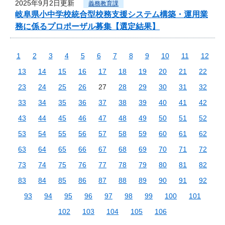
2025年9月2日更新
義務教育課
岐阜県小中学校統合型校務支援システム構築・運用業
務に係るプロポーザル募集【選定結果】
1
2
3
4
5
6
7
8
9
10
11
12
13
14
15
16
17
18
19
20
21
22
23
24
25
26
27
28
29
30
31
32
33
34
35
36
37
38
39
40
41
42
43
44
45
46
47
48
49
50
51
52
53
54
55
56
57
58
59
60
61
62
63
64
65
66
67
68
69
70
71
72
73
74
75
76
77
78
79
80
81
82
83
84
85
86
87
88
89
90
91
92
93
94
95
96
97
98
99
100
101
102
103
104
105
106