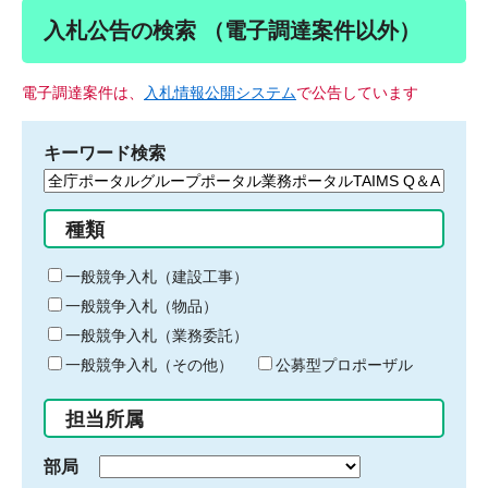
入札公告の検索 （電子調達案件以外）
電子調達案件は、
入札情報公開システム
で公告しています
キーワード検索
検
索
す
種類
る
キ
一般競争入札（建設工事）
ー
一般競争入札（物品）
ワ
一般競争入札（業務委託）
ー
ド
一般競争入札（その他）
公募型プロポーザル
を
入
担当所属
力
部局