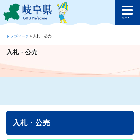
ペ
メ
このページの本文へ
ー
ニ
メ
ジ
ュ
ニ
の
ー
ュ
先
を
ー
頭
飛
トップページ
>
入札・公売
で
ば
す
し
入札・公売
。
て
本
文
へ
本
文
入札・公売