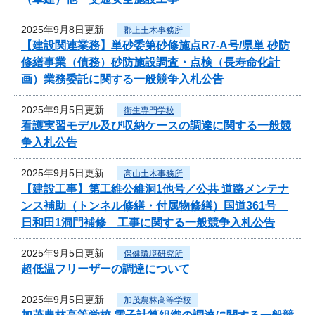
2025年9月8日更新
郡上土木事務所
【建設関連業務】単砂委第砂修施点R7-A号/県単 砂防
修繕事業（債務）砂防施設調査・点検（長寿命化計
画）業務委託に関する一般競争入札公告
2025年9月5日更新
衛生専門学校
看護実習モデル及び収納ケースの調達に関する一般競
争入札公告
2025年9月5日更新
高山土木事務所
【建設工事】第工維公維洞1他号／公共 道路メンテナ
ンス補助（トンネル修繕・付属物修繕）国道361号
日和田1洞門補修 工事に関する一般競争入札公告
2025年9月5日更新
保健環境研究所
超低温フリーザーの調達について
2025年9月5日更新
加茂農林高等学校