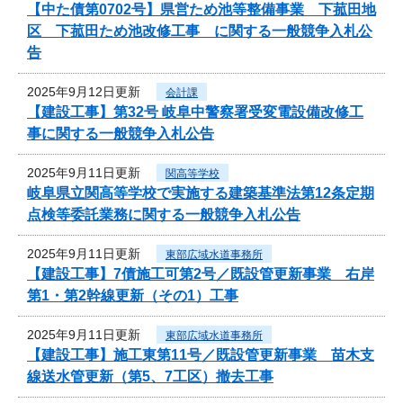
【中た債第0702号】県営ため池等整備事業 下菰田地
区 下菰田ため池改修工事 に関する一般競争入札公
告
2025年9月12日更新
会計課
【建設工事】第32号 岐阜中警察署受変電設備改修工
事に関する一般競争入札公告
2025年9月11日更新
関高等学校
岐阜県立関高等学校で実施する建築基準法第12条定期
点検等委託業務に関する一般競争入札公告
2025年9月11日更新
東部広域水道事務所
【建設工事】7債施工可第2号／既設管更新事業 右岸
第1・第2幹線更新（その1）工事
2025年9月11日更新
東部広域水道事務所
【建設工事】施工東第11号／既設管更新事業 苗木支
線送水管更新（第5、7工区）撤去工事