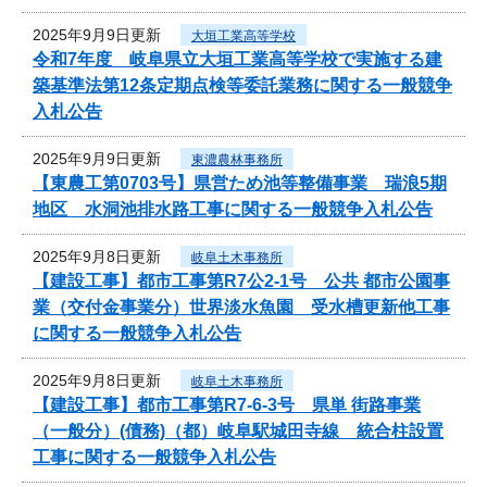
2025年9月9日更新
大垣工業高等学校
令和7年度 岐阜県立大垣工業高等学校で実施する建
築基準法第12条定期点検等委託業務に関する一般競争
入札公告
2025年9月9日更新
東濃農林事務所
【東農工第0703号】県営ため池等整備事業 瑞浪5期
地区 水洞池排水路工事に関する一般競争入札公告
2025年9月8日更新
岐阜土木事務所
【建設工事】都市工事第R7公2-1号 公共 都市公園事
業（交付金事業分）世界淡水魚園 受水槽更新他工事
に関する一般競争入札公告
2025年9月8日更新
岐阜土木事務所
【建設工事】都市工事第R7-6-3号 県単 街路事業
（一般分）(債務)（都）岐阜駅城田寺線 統合柱設置
工事に関する一般競争入札公告