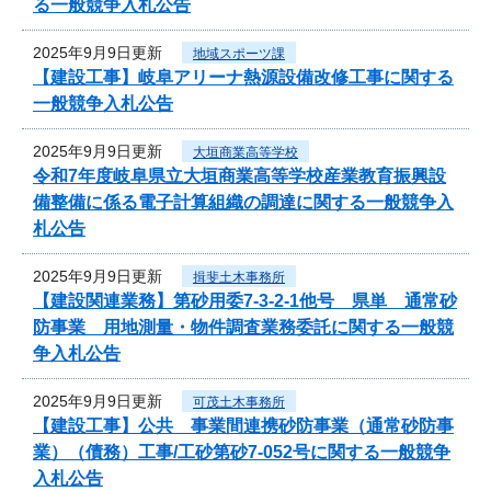
る一般競争入札公告
2025年9月9日更新
地域スポーツ課
【建設工事】岐阜アリーナ熱源設備改修工事に関する
一般競争入札公告
2025年9月9日更新
大垣商業高等学校
令和7年度岐阜県立大垣商業高等学校産業教育振興設
備整備に係る電子計算組織の調達に関する一般競争入
札公告
2025年9月9日更新
揖斐土木事務所
【建設関連業務】第砂用委7-3-2-1他号 県単 通常砂
防事業 用地測量・物件調査業務委託に関する一般競
争入札公告
2025年9月9日更新
可茂土木事務所
【建設工事】公共 事業間連携砂防事業（通常砂防事
業）（債務）工事/工砂第砂7-052号に関する一般競争
入札公告