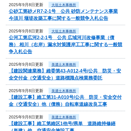
2025年9月8日更新
大垣土木事務所
公砂工第砂メR7-2-1号 公共 砂防メンテナンス事業
今須川 堰堤改築工事に関する一般競争入札公告
2025年9月8日更新
大垣土木事務所
公河工第広河2-2-1号 公共 広域河川改修事業（債
務） 相川（右岸）漏水対策護岸工工事に関する一般競
争入札公告
2025年9月8日更新
美濃土木事務所
【建設関連業務】維委第43-A012-4号/公共 防災・安
全交付金（交通安全）道路標識点検業務委託
2025年9月8日更新
美濃土木事務所
【建設工事】維工第31-A010号/公共 防災・安全交付
金（交通安全）他（債務）自転車道線改良工事
2025年9月8日更新
美濃土木事務所
【建設工事】維工第維区1他号/県単 道路維持修繕
（単建）他 交通安全施設工事