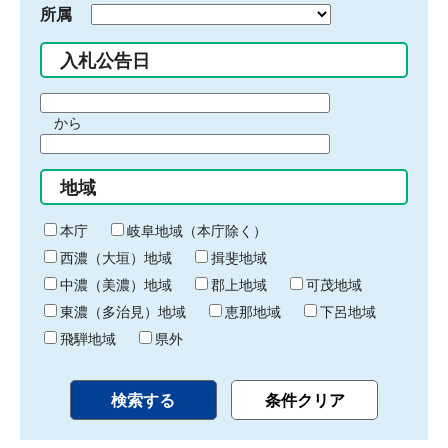
所属
入札公告日
期
から
間
期
の
間
始
地域
の
ま
終
り
わ
本庁
岐阜地域（本庁除く）
り
西濃（大垣）地域
揖斐地域
中濃（美濃）地域
郡上地域
可茂地域
東濃（多治見）地域
恵那地域
下呂地域
飛騨地域
県外