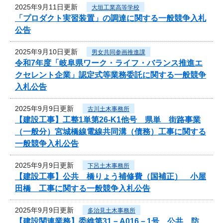
2025年9月11日更新
大垣工業高等学校
「プロダクト実習装置」の調達に関する一般競争入札
公告
2025年9月10日更新
男女共同参画推進課
令和7年度「岐阜県ワーク・ライフ・バランス推進エ
クセレント企業」認定式等業務委託に関する一般競争
入札公告
2025年9月9日更新
古川土木事務所
【建設工事】工整1単第26-K1他号 県単 街路事業
（一般分）宮城橋線電線共同溝（債務）工事に関する
一般競争入札公告
2025年9月9日更新
下呂土木事務所
【建設工事】公共 橋りょう補修費（国補正） 小屋
田橋 工事に関する一般競争入札公告
2025年9月9日更新
多治見土木事務所
【建設関連業務】委維第31－A016－1号 公共 防