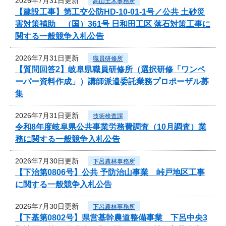
2026年7月31日更新
高山土木事務所
【建設工事】第工交公防HD-10-01-1号／公共 土砂災
害対策補助 （国）361号 日和田工区 落石対策工事に
関する一般競争入札公告
2026年7月31日更新
職員研修所
【質問回答2】岐阜県職員研修所（選択研修「ワンペ
ーパー資料作成」）講師派遣委託業務プロポーザル募
集
2026年7月31日更新
技術検査課
令和8年度岐阜県公共事業労務費調査（10月調査）業
務に関する一般競争入札公告
2026年7月30日更新
下呂農林事務所
【下治第0806号】公共 予防治山事業 峠戸地区工事
に関する一般競争入札公告
2026年7月30日更新
下呂農林事務所
【下基第0802号】県営基幹農道整備事業 下呂中央3