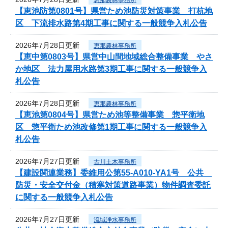
【恵池防第0801号】県営ため池防災対策事業 打杭地
区 下流排水路第4期工事に関する一般競争入札公告
2026年7月28日更新
恵那農林事務所
【恵中第0803号】県営中山間地域総合整備事業 やさ
か地区 法力屋用水路第3期工事に関する一般競争入
札公告
2026年7月28日更新
恵那農林事務所
【恵池第0804号】県営ため池等整備事業 惣平衛地
区 惣平衛ため池改修第1期工事に関する一般競争入
札公告
2026年7月27日更新
古川土木事務所
【建設関連業務】委維用公第55-A010-YA1号 公共
防災・安全交付金（積寒対策道路事業）物件調査委託
に関する一般競争入札公告
2026年7月27日更新
流域浄水事務所