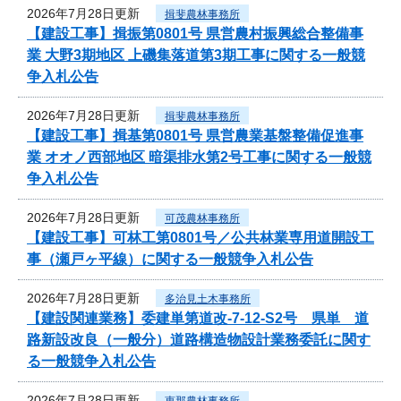
2026年7月28日更新
揖斐農林事務所
【建設工事】揖振第0801号 県営農村振興総合整備事
業 大野3期地区 上磯集落道第3期工事に関する一般競
争入札公告
2026年7月28日更新
揖斐農林事務所
【建設工事】揖基第0801号 県営農業基盤整備促進事
業 オオノ西部地区 暗渠排水第2号工事に関する一般競
争入札公告
2026年7月28日更新
可茂農林事務所
【建設工事】可林工第0801号／公共林業専用道開設工
事（瀬戸ヶ平線）に関する一般競争入札公告
2026年7月28日更新
多治見土木事務所
【建設関連業務】委建単第道改-7-12-S2号 県単 道
路新設改良（一般分）道路構造物設計業務委託に関す
る一般競争入札公告
2026年7月28日更新
恵那農林事務所