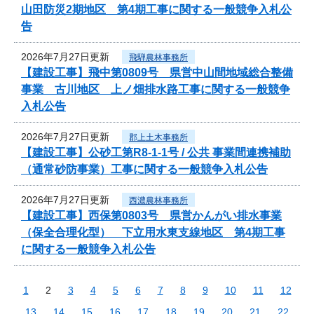
山田防災2期地区 第4期工事に関する一般競争入札公
告
2026年7月27日更新
飛騨農林事務所
【建設工事】飛中第0809号 県営中山間地域総合整備
事業 古川地区 上ノ畑排水路工事に関する一般競争
入札公告
2026年7月27日更新
郡上土木事務所
【建設工事】公砂工第R8-1-1号 / 公共 事業間連携補助
（通常砂防事業）工事に関する一般競争入札公告
2026年7月27日更新
西濃農林事務所
【建設工事】西保第0803号 県営かんがい排水事業
（保全合理化型） 下立用水東支線地区 第4期工事
に関する一般競争入札公告
1
2
3
4
5
6
7
8
9
10
11
12
13
14
15
16
17
18
19
20
21
22