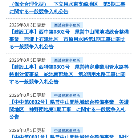
（保全合理化型） 下立用水東支線地区 第5期工事
に関する一般競争入札公告
2026年8月3日更新
西濃農林事務所
【建設工事】西中第0802号 県営中山間地域総合整備
事業 西濃上石津地区 市原用水路第1期工事に関す
る一般競争入札公告
2026年8月3日更新
西濃農林事務所
【建設工事】西特第0803号 県営特定農業用管水路等
特別対策事業 蛇池南部地区 第3期用水路工事に関
する一般競争入札公告
2026年8月3日更新
中濃農林事務所
【中中第0802号】県営中山間地域総合整備事業 美濃
関地区 神野団地第1期工事 に関する一般競争入札
公告
2026年8月3日更新
中濃農林事務所
【中中第0801号】県営中山間地域総合整備事業 関北