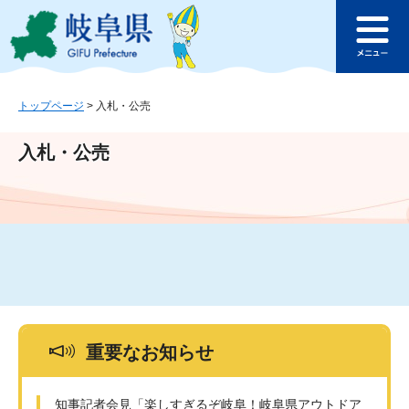
ペ
メ
このページの本文へ
ー
ニ
メ
ジ
ュ
ニ
の
ー
ュ
先
を
ー
頭
飛
トップページ
>
入札・公売
で
ば
す
し
入札・公売
。
て
本
文
へ
重要なお知らせ
知事記者会見「楽しすぎるぞ岐阜！岐阜県アウトドア