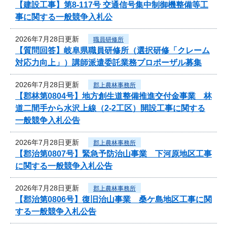
【建設工事】第8-117号 交通信号集中制御機整備等工
事に関する一般競争入札公
2026年7月28日更新
職員研修所
【質問回答】岐阜県職員研修所（選択研修「クレーム
対応力向上」）講師派遣委託業務プロポーザル募集
2026年7月28日更新
郡上農林事務所
【郡林第0804号】地方創生道整備推進交付金事業 林
道二間手から水沢上線（2-2工区）開設工事に関する
一般競争入札公告
2026年7月28日更新
郡上農林事務所
【郡治第0807号】緊急予防治山事業 下河原地区工事
に関する一般競争入札公告
2026年7月28日更新
郡上農林事務所
【郡治第0806号】復旧治山事業 桑ケ島地区工事に関
する一般競争入札公告