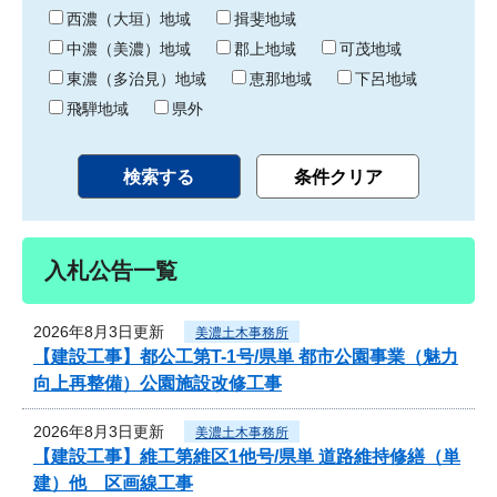
り
西濃（大垣）地域
揖斐地域
中濃（美濃）地域
郡上地域
可茂地域
東濃（多治見）地域
恵那地域
下呂地域
飛騨地域
県外
入札公告一覧
2026年8月3日更新
美濃土木事務所
【建設工事】都公工第T-1号/県単 都市公園事業（魅力
向上再整備）公園施設改修工事
2026年8月3日更新
美濃土木事務所
【建設工事】維工第維区1他号/県単 道路維持修繕（単
建）他 区画線工事