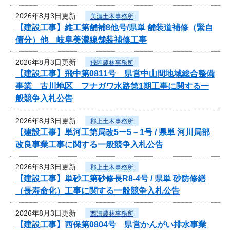
2026年8月3日更新
美濃土木事務所
【建設工事】維工第舗補8他号/県単 舗装道補修（緊自
債分）他 岐阜美濃線舗装補修工事
2026年8月3日更新
飛騨農林事務所
【建設工事】飛中第0811号 県営中山間地域総合整備
事業 古川地区 フナガワ水路第1期工事に関する一
般競争入札公告
2026年8月3日更新
郡上土木事務所
【建設工事】単河工第局改5ー5－1号 / 県単 河川局部
改良事業工事に関する一般競争入札公告
2026年8月3日更新
郡上土木事務所
【建設工事】単砂工第砂修長R8-4号 / 県単 砂防修繕
（長寿命化）工事に関する一般競争入札公告
2026年8月3日更新
西濃農林事務所
【建設工事】西保第0804号 県営かんがい排水事業