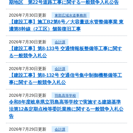
期地区 第22号道路工事に関する一般競争入札公告
2026年7月30日更新
東部広域水道事務所
【建設工事】施工B2第6号／大容量送水管整備事業 東
濃第8幹線（2工区）舗装復旧工事
2026年7月30日更新
会計課
【建設工事】第8-133号 交通情報板整備等工事に関す
る一般競争入札公
2026年7月30日更新
会計課
【建設工事】第8-132号 交通信号集中制御機整備等工
事に関する一般競争入札公
2026年7月29日更新
羽島高等学校
令和8年度岐阜県立羽島高等学校で実施する建築基準
法第12条定期点検等委託業務に関する一般競争入札公
告
2026年7月29日更新
会計課