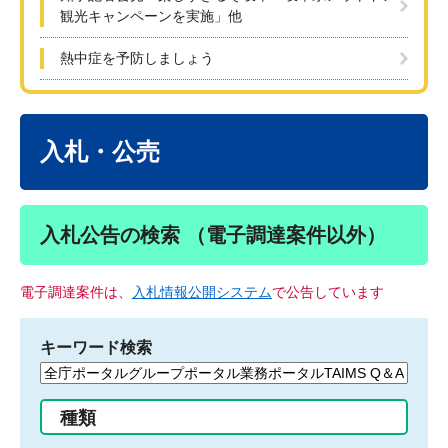
観光キャンペーンを実施」他
熱中症を予防しましょう
本
文
入札・公売
入札公告の検索 （電子調達案件以外）
電子調達案件は、
入札情報公開システム
で公告しています
キーワード検索
検
索
す
種類
る