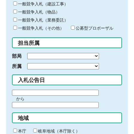
キ
一般競争入札（建設工事）
ー
一般競争入札（物品）
ワ
一般競争入札（業務委託）
ー
ド
一般競争入札（その他）
公募型プロポーザル
を
入
担当所属
力
部局
所属
入札公告日
期
から
間
期
の
間
始
地域
の
ま
終
り
わ
本庁
岐阜地域（本庁除く）