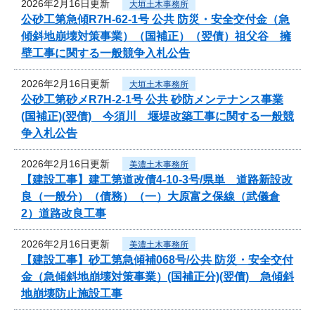
2026年2月16日更新
大垣土木事務所
公砂工第急傾R7H-62-1号 公共 防災・安全交付金（急
傾斜地崩壊対策事業）（国補正）（翌債）祖父谷 擁
壁工事に関する一般競争入札公告
2026年2月16日更新
大垣土木事務所
公砂工第砂メR7H-2-1号 公共 砂防メンテナンス事業
(国補正)(翌債) 今須川 堰堤改築工事に関する一般競
争入札公告
2026年2月16日更新
美濃土木事務所
【建設工事】建工第道改債4-10-3号/県単 道路新設改
良（一般分）（債務）（一）大原富之保線（武儀倉
2）道路改良工事
2026年2月16日更新
美濃土木事務所
【建設工事】砂工第急傾補068号/公共 防災・安全交付
金（急傾斜地崩壊対策事業）(国補正分)(翌債) 急傾斜
地崩壊防止施設工事