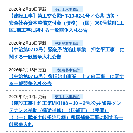
2026年2月13日更新
高山土木事務所
【建設工事】第工交公緊HT-10-02-1号／公共 防災・
安全社会資本整備交付金（債務）（国）360号荻町1工
区1期工事に関する一般競争入札公告
2026年2月13日更新
中濃農林事務所
【中治第0713号】緊急予防治山事業 押之平工事 に
関する一般競争入札公告
2026年2月13日更新
中濃農林事務所
【中治第0712号】復旧治山事業 上ミ向工事 に関す
る一般競争入札公告
2026年2月12日更新
恵那土木事務所
【建設工事】維工第MKH08－10－2号/公共 道路メン
テナンス補助（橋梁補修）（国補正）（翌債）
（（一）武並土岐多治見線）柳橋補修工事に関する一
般競争入札