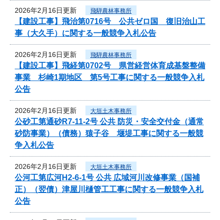
2026年2月16日更新
飛騨農林事務所
【建設工事】飛治第0716号 公共ゼロ国 復旧治山工
事（大久手）に関する一般競争入札公告
2026年2月16日更新
飛騨農林事務所
【建設工事】飛経第0702号 県営経営体育成基盤整備
事業 杉崎1期地区 第5号工事に関する一般競争入札
公告
2026年2月16日更新
大垣土木事務所
公砂工第通砂R7-11-2号 公共 防災・安全交付金（通常
砂防事業）（債務）猿子谷 堰堤工事に関する一般競
争入札公告
2026年2月16日更新
大垣土木事務所
公河工第広河H2-6-1号 公共 広域河川改修事業（国補
正）（翌債）津屋川樋管工工事に関する一般競争入札
公告