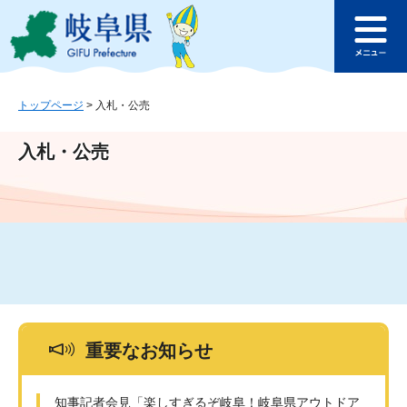
ペ
メ
このページの本文へ
ー
ニ
メ
ジ
ュ
ニ
の
ー
ュ
先
を
ー
頭
飛
トップページ
>
入札・公売
で
ば
す
し
入札・公売
。
て
本
文
へ
重要なお知らせ
知事記者会見「楽しすぎるぞ岐阜！岐阜県アウトドア