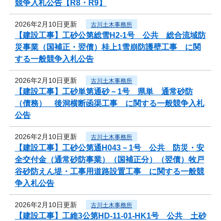
競争入札公告【R8・R9】
2026年2月10日更新
古川土木事務所
【建設工事】工砂公第総雪H2-1号 公共 総合流域防
災事業（国補正・翌債）桂上1雪崩防護壁工事 に関
する一般競争入札公告
2026年2月10日更新
古川土木事務所
【建設工事】工砂単第通砂－1号 県単 通常砂防
（債務） 後洞横断函渠工事 に関する一般競争入札
公告
2026年2月10日更新
古川土木事務所
【建設工事】工砂公第通H043－1号 公共 防災・安
全交付金（通常砂防事業）（国補正分）（翌債）牧戸
谷砂防えん堤・工事用道路設置工事 に関する一般競
争入札公告
2026年2月10日更新
古川土木事務所
【建設工事】工維3公第HD-11-01-HK1号 公共 土砂