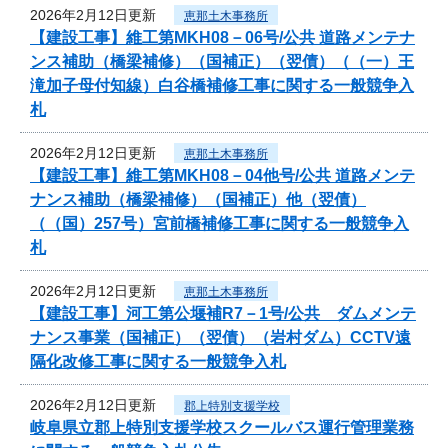
2026年2月12日更新
恵那土木事務所
【建設工事】維工第MKH08－06号/公共 道路メンテナ
ンス補助（橋梁補修）（国補正）（翌債）（（一）王
滝加子母付知線）白谷橋補修工事に関する一般競争入
札
2026年2月12日更新
恵那土木事務所
【建設工事】維工第MKH08－04他号/公共 道路メンテ
ナンス補助（橋梁補修）（国補正）他（翌債）
（（国）257号）宮前橋補修工事に関する一般競争入
札
2026年2月12日更新
恵那土木事務所
【建設工事】河工第公堰補R7－1号/公共 ダムメンテ
ナンス事業（国補正）（翌債）（岩村ダム）CCTV遠
隔化改修工事に関する一般競争入札
2026年2月12日更新
郡上特別支援学校
岐阜県立郡上特別支援学校スクールバス運行管理業務