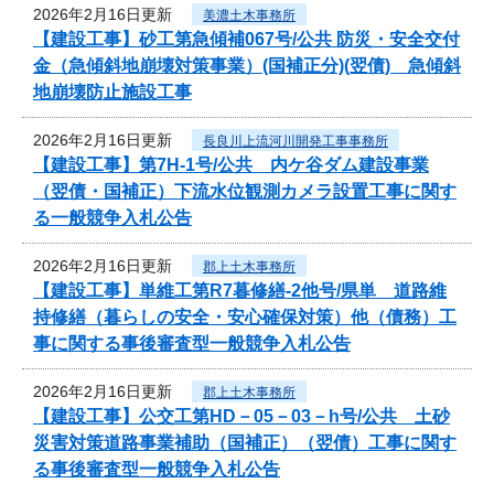
2026年2月16日更新
美濃土木事務所
【建設工事】砂工第急傾補067号/公共 防災・安全交付
金（急傾斜地崩壊対策事業）(国補正分)(翌債) 急傾斜
地崩壊防止施設工事
2026年2月16日更新
長良川上流河川開発工事事務所
【建設工事】第7H-1号/公共 内ケ谷ダム建設事業
（翌債・国補正）下流水位観測カメラ設置工事に関す
る一般競争入札公告
2026年2月16日更新
郡上土木事務所
【建設工事】単維工第R7暮修繕-2他号/県単 道路維
持修繕（暮らしの安全・安心確保対策）他（債務）工
事に関する事後審査型一般競争入札公告
2026年2月16日更新
郡上土木事務所
【建設工事】公交工第HD－05－03－h号/公共 土砂
災害対策道路事業補助（国補正）（翌債）工事に関す
る事後審査型一般競争入札公告