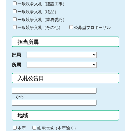
キ
一般競争入札（建設工事）
ー
一般競争入札（物品）
ワ
一般競争入札（業務委託）
ー
ド
一般競争入札（その他）
公募型プロポーザル
を
入
担当所属
力
部局
所属
入札公告日
期
から
間
期
の
間
始
地域
の
ま
終
り
わ
本庁
岐阜地域（本庁除く）