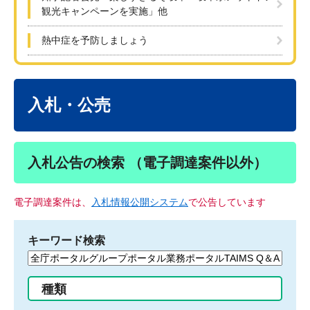
観光キャンペーンを実施」他
熱中症を予防しましょう
本
文
入札・公売
入札公告の検索 （電子調達案件以外）
電子調達案件は、
入札情報公開システム
で公告しています
キーワード検索
検
索
す
種類
る