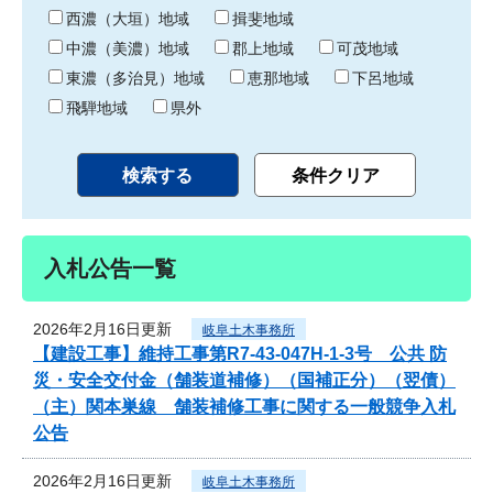
り
西濃（大垣）地域
揖斐地域
中濃（美濃）地域
郡上地域
可茂地域
東濃（多治見）地域
恵那地域
下呂地域
飛騨地域
県外
入札公告一覧
2026年2月16日更新
岐阜土木事務所
【建設工事】維持工事第R7-43-047H-1-3号 公共 防
災・安全交付金（舗装道補修）（国補正分）（翌債）
（主）関本巣線 舗装補修工事に関する一般競争入札
公告
2026年2月16日更新
岐阜土木事務所