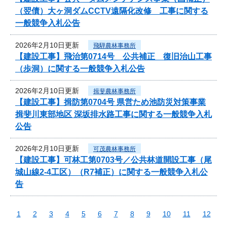
（翌債）大ヶ洞ダムCCTV遠隔化改修 工事に関する
一般競争入札公告
2026年2月10日更新
飛騨農林事務所
【建設工事】飛治第0714号 公共補正 復旧治山工事
（歩洞）に関する一般競争入札公告
2026年2月10日更新
揖斐農林事務所
【建設工事】揖防第0704号 県営ため池防災対策事業
揖斐川東部地区 深坂排水路工事に関する一般競争入札
公告
2026年2月10日更新
可茂農林事務所
【建設工事】可林工第0703号／公共林道開設工事（尾
城山線2-4工区）（R7補正）に関する一般競争入札公
告
1
2
3
4
5
6
7
8
9
10
11
12