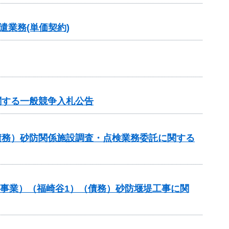
業務(単価契約)
関する一般競争入札公告
債務）砂防関係施設調査・点検業務委託に関する
防事業）（福崎谷1）（債務）砂防堰堤工事に関