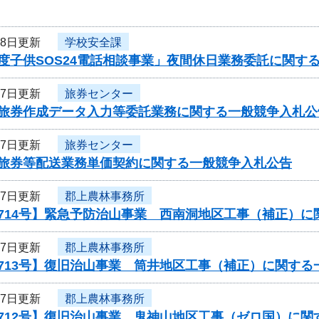
18日更新
学校安全課
度子供SOS24電話相談事業」夜間休日業務委託に関す
17日更新
旅券センター
度旅券作成データ入力等委託業務に関する一般競争入札公
17日更新
旅券センター
度旅券等配送業務単価契約に関する一般競争入札公告
17日更新
郡上農林事務所
0714号】緊急予防治山事業 西南洞地区工事（補正）
17日更新
郡上農林事務所
713号】復旧治山事業 筒井地区工事（補正）に関する
17日更新
郡上農林事務所
0712号】復旧治山事業 鬼神山地区工事（ゼロ国）に関