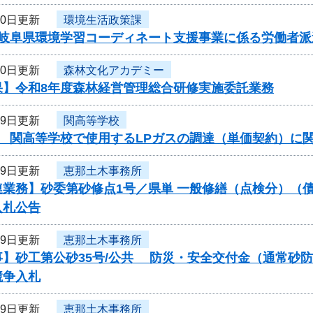
20日更新
環境生活政策課
岐阜県環境学習コーディネート支援事業に係る労働者派遣
20日更新
森林文化アカデミー
果】令和8年度森林経営管理総合研修実施委託業務
19日更新
関高等学校
度 関高等学校で使用するLPガスの調達（単価契約）に
19日更新
恵那土木事務所
連業務】砂委第砂修点1号／県単 一般修繕（点検分）（
入札公告
19日更新
恵那土木事務所
事】砂工第公砂35号/公共 防災・安全交付金（通常砂
競争入札
19日更新
恵那土木事務所