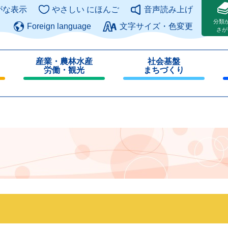
このページの本文へ
がな表示
やさしい にほんご
音声読み上げ
分類
Foreign language
文字サイズ・色変更
さが
産業・農林水産
社会基盤
労働・観光
まちづくり
閉
閉
じ
じ
る
る