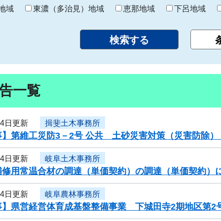
り
地域
東濃（多治見）地域
恵那地域
下呂地域
告一覧
24日更新
揖斐土木事務所
事】第維工災防3－2号 公共 土砂災害対策（災害防除
24日更新
岐阜土木事務所
補修用常温合材の調達（単価契約）の調達（単価契約）
24日更新
岐阜農林事務所
事】県営経営体育成基盤整備事業 下城田寺2期地区第2