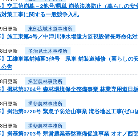
事】交工第崩暮－2他号/県単 崩落決壊防止（暮らしの
石対策工事に関する一般競争入札
19日更新
東部広域水道事務所
事】施工東第4号／中津川浄水場遠方監視設備長寿命化対
18日更新
多治見土木事務所
事】工維単第舗補暮3他号 県単 舗装道補修（暮らしの
札公告
18日更新
揖斐農林事務所
】揖林第0704号 森林環境保全整備事業 林業専用道
18日更新
揖斐農林事務所
】揖治第0720号 緊急予防治山事業 滝谷地区工事(ゼ
18日更新
揖斐農林事務所
】揖基第0703号 県営農業基盤整備促進事業 オオノ西