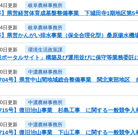
24日更新
岐阜農林事務所
事】県営経営体育成基盤整備事業 下城田寺1期地区第5
24日更新
岐阜農林事務所
事】県営かんがい排水事業（保全合理化型）桑原揚水機場
20日更新
環境生活政策課
報ポータルサイト」構築及び運用並びに保守等業務委託
20日更新
中濃農林事務所
0704号】県営中山間地域総合整備事業 関北東部地区
20日更新
中濃農林事務所
715号】復旧治山事業 杉島工事 に関する一般競争入
20日更新
中濃農林事務所
714号】復旧治山事業 下山工事 に関する一般競争入