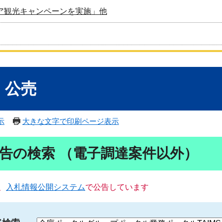
ア観光キャンペーンを実施」他
・公売
示
大きな文字で印刷ページ表示
告の検索 （電子調達案件以外）
、
入札情報公開システム
で公告しています