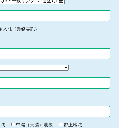
争入札（業務委託）
地域
中濃（美濃）地域
郡上地域