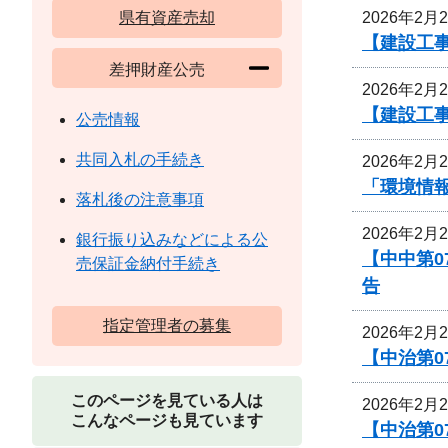
2026年2月
県有資産売却
【建設工
差押財産公売
2026年2月
【建設工
公売情報
共同入札の手続き
2026年2月
「環境情
落札後の注意事項
2026年2月
銀行振り込みなどによる公
【中中第
売保証金納付手続き
告
指定管理者の募集
2026年2月
【中治第0
このページを見ている人は
2026年2月
こんなページも見ています
【中治第0