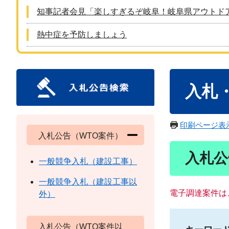
知事記者会見「楽しすぎるぞ岐阜！岐阜県アウトド
熱中症を予防しましょう
本
入札
文
印刷ページ表
入札公告（WTO案件）
入札公
一般競争入札（建設工事）
一般競争入札（建設工事以
電子調達案件は
外）
入札公告（WTO案件以