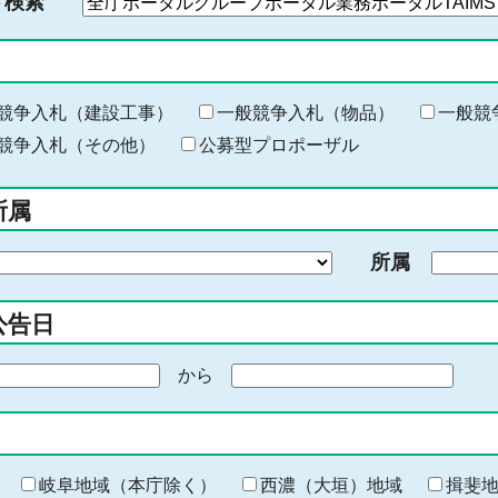
ド検索
検
索
す
る
キ
競争入札（建設工事）
一般競争入札（物品）
一般競
ー
競争入札（その他）
公募型プロポーザル
ワ
ー
所属
ド
を
所属
入
力
公告日
から
期
間
の
終
わ
岐阜地域（本庁除く）
西濃（大垣）地域
揖斐