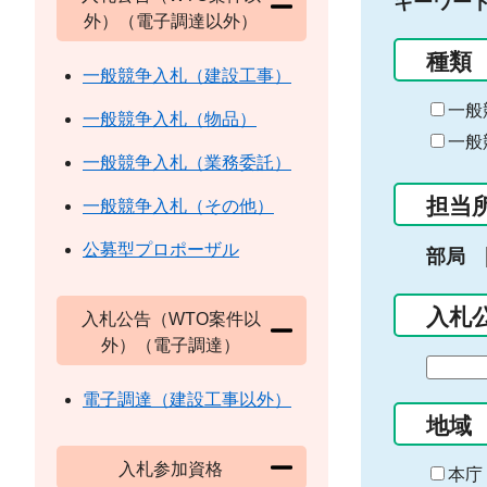
キーワー
外）（電子調達以外）
種類
一般競争入札（建設工事）
一般
一般競争入札（物品）
一般
一般競争入札（業務委託）
担当
一般競争入札（その他）
公募型プロポーザル
部局
入札
入札公告（WTO案件以
外）（電子調達）
期
間
電子調達（建設工事以外）
の
地域
始
入札参加資格
ま
本庁