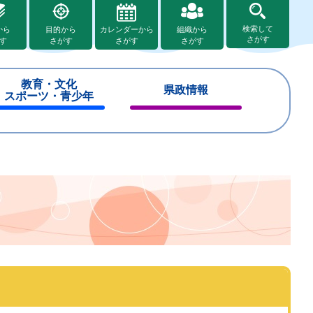
検索して
から
目的から
カレンダーから
組織から
さがす
す
さがす
さがす
さがす
教育・文化
県政情報
スポーツ・青少年
閉
閉
じ
じ
る
る