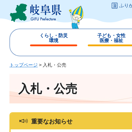
ペ
メ
ふり
ー
ニ
ジ
ュ
の
ー
先
を
くらし・防災
子ども・女性
頭
飛
環境
医療・福祉
で
ば
閉
閉
す
し
じ
じ
。
て
る
る
トップページ
>
入札・公売
本
文
へ
入札・公売
重要なお知らせ