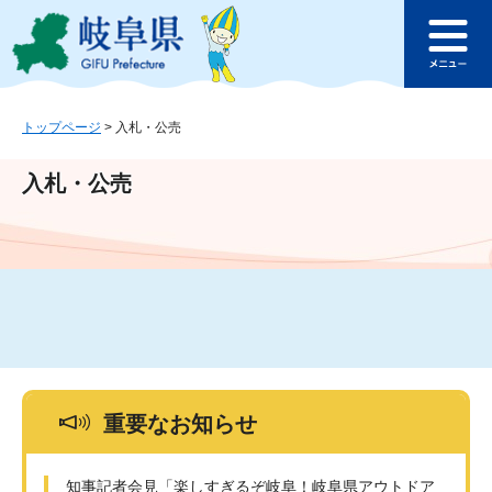
ペ
メ
このページの本文へ
ー
ニ
メ
ジ
ュ
ニ
の
ー
ュ
先
を
ー
頭
飛
トップページ
>
入札・公売
で
ば
す
し
入札・公売
。
て
本
文
へ
重要なお知らせ
知事記者会見「楽しすぎるぞ岐阜！岐阜県アウトドア