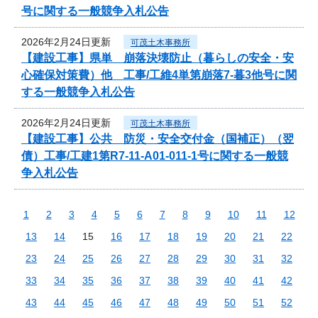
号に関する一般競争入札公告
2026年2月24日更新
可茂土木事務所
【建設工事】県単 崩落決壊防止（暮らしの安全・安
心確保対策費）他 工事/工維4単第崩落7-暮3他号に関
する一般競争入札公告
2026年2月24日更新
可茂土木事務所
【建設工事】公共 防災・安全交付金（国補正）（翌
債）工事/工建1第R7-11-A01-011-1号に関する一般競
争入札公告
1
2
3
4
5
6
7
8
9
10
11
12
13
14
15
16
17
18
19
20
21
22
23
24
25
26
27
28
29
30
31
32
33
34
35
36
37
38
39
40
41
42
43
44
45
46
47
48
49
50
51
52