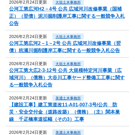
2026年2月24日更新
大垣土木事務所
公河工第広河H2－4号 公共 広域河川改修事業（国補
正）（翌債）泥川掘削護岸工事に関する一般競争入札
公告
2026年2月24日更新
大垣土木事務所
公河工第広河2－1－2号 公共 広域河川改修事業（翌
債）杭瀬川掘削護岸工事に関する一般競争入札公告
2026年2月24日更新
大垣土木事務所
公河工第大広2-3-12号 公共 大規模特定河川事業（広
域河川）（債務）大谷川工事ヤード整備工工事に関す
る一般競争入札公告
2026年2月24日更新
美濃土木事務所
【建設工事】建工第道改11-A01-007-3号/公共 防
災・安全交付金（道路改築）（債務）（主）関本巣
線 千疋橋車道拡幅（その3）工事
2026年2月24日更新
美濃土木事務所