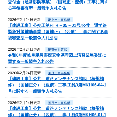
交付金（通常砂防事業）（国補正・翌債）工事に関す
る事後審査型一般競争入札公告
2026年2月24日更新
郡上土木事務所
【建設工事】公交工第HTH－05－01号/公共 通学路
緊急対策補助事業（国補正）（翌債）工事に関する事
後審査型一般競争入札公告
2026年2月24日更新
廃棄物対策課
令和8年度岐阜県災害廃棄物処理図上演習業務委託に
関する一般競争入札公告
2026年2月24日更新
可茂土木事務所
【建設工事】公共 道路メンテナンス補助（橋梁補
修）（国補正分）（翌債）工事/工維3第MKH06-04-1
号に関する一般競争入札公告
2026年2月24日更新
可茂土木事務所
【建設工事】公共 道路メンテナンス補助（橋梁補
修）（国補正分）（翌債）工事/工維3第MKH06-01-1