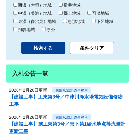
り
西濃（大垣）地域
揖斐地域
中濃（美濃）地域
郡上地域
可茂地域
東濃（多治見）地域
恵那地域
下呂地域
飛騨地域
県外
入札公告一覧
2026年2月26日更新
東部広域水道事務所
【建設工事】工東第3号／中津川浄水場電気設備修繕
工事
2026年2月26日更新
東部広域水道事務所
【建設工事】施工東第3号／恵下第1給水地点等流量計
更新工事