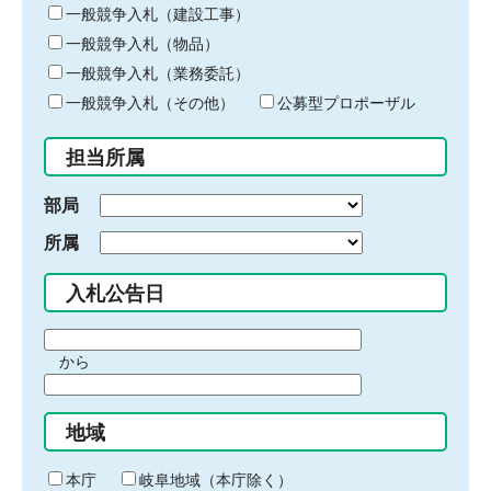
キ
一般競争入札（建設工事）
ー
一般競争入札（物品）
ワ
一般競争入札（業務委託）
ー
ド
一般競争入札（その他）
公募型プロポーザル
を
入
担当所属
力
部局
所属
入札公告日
期
から
間
期
の
間
始
地域
の
ま
終
り
わ
本庁
岐阜地域（本庁除く）