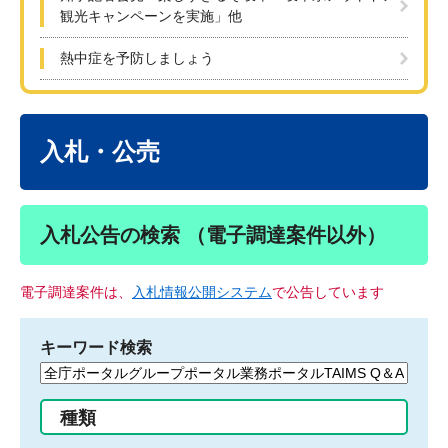
観光キャンペーンを実施」他
熱中症を予防しましょう
本
文
入札・公売
入札公告の検索 （電子調達案件以外）
電子調達案件は、
入札情報公開システム
で公告しています
キーワード検索
検
索
す
種類
る