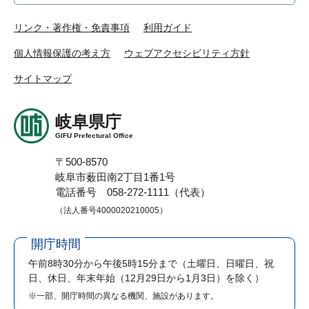
リンク・著作権・免責事項
利用ガイド
個人情報保護の考え方
ウェブアクセシビリティ方針
サイトマップ
岐阜県庁
GIFU Prefectural Office
〒500-8570
岐阜市薮田南2丁目1番1号
電話番号 058-272-1111（代表）
（法人番号4000020210005）
開庁時間
午前8時30分から午後5時15分まで
（土曜日、日曜日、祝
日、休日、年末年始（12月29日から1月3日）を除く）
※一部、開庁時間の異なる機関、施設があります。