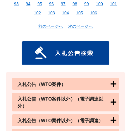
93
94
95
96
97
98
99
100
101
102
103
104
105
106
前のページへ
次のページへ
入札公告（WTO案件）
入札公告（WTO案件以外）（電子調達以
外）
入札公告（WTO案件以外）（電子調達）