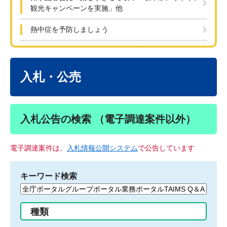
観光キャンペーンを実施」他
熱中症を予防しましょう
本
文
入札・公売
入札公告の検索 （電子調達案件以外）
電子調達案件は、
入札情報公開システム
で公告しています
キーワード検索
検
索
す
種類
る