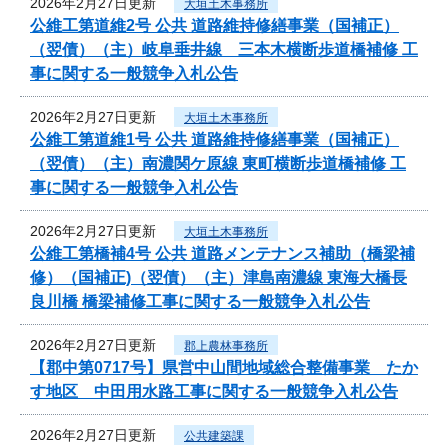
2026年2月27日更新
大垣土木事務所
公維工第道維2号 公共 道路維持修繕事業（国補正）
（翌債）（主）岐阜垂井線 三本木横断歩道橋補修 工
事に関する一般競争入札公告
2026年2月27日更新
大垣土木事務所
公維工第道維1号 公共 道路維持修繕事業（国補正）
（翌債）（主）南濃関ケ原線 東町横断歩道橋補修 工
事に関する一般競争入札公告
2026年2月27日更新
大垣土木事務所
公維工第橋補4号 公共 道路メンテナンス補助（橋梁補
修）（国補正)（翌債）（主）津島南濃線 東海大橋長
良川橋 橋梁補修工事に関する一般競争入札公告
2026年2月27日更新
郡上農林事務所
【郡中第0717号】県営中山間地域総合整備事業 たか
す地区 中田用水路工事に関する一般競争入札公告
2026年2月27日更新
公共建築課