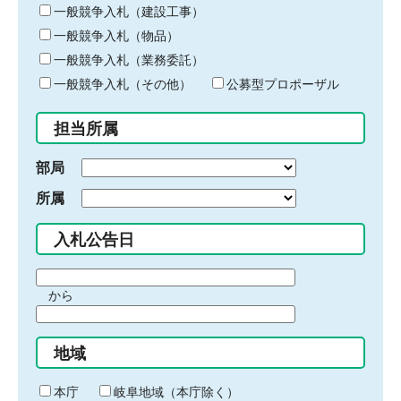
キ
一般競争入札（建設工事）
ー
一般競争入札（物品）
ワ
一般競争入札（業務委託）
ー
ド
一般競争入札（その他）
公募型プロポーザル
を
入
担当所属
力
部局
所属
入札公告日
期
から
間
期
の
間
始
地域
の
ま
終
り
わ
本庁
岐阜地域（本庁除く）