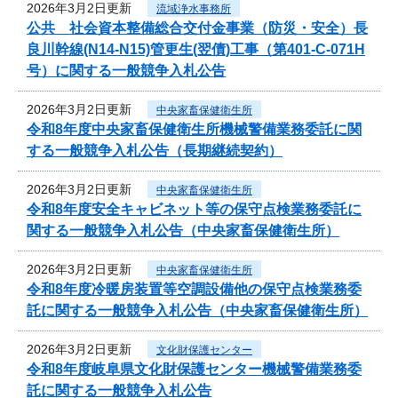
2026年3月2日更新
流域浄水事務所
公共 社会資本整備総合交付金事業（防災・安全）長
良川幹線(N14-N15)管更生(翌債)工事（第401-C-071H
号）に関する一般競争入札公告
2026年3月2日更新
中央家畜保健衛生所
令和8年度中央家畜保健衛生所機械警備業務委託に関
する一般競争入札公告（長期継続契約）
2026年3月2日更新
中央家畜保健衛生所
令和8年度安全キャビネット等の保守点検業務委託に
関する一般競争入札公告（中央家畜保健衛生所）
2026年3月2日更新
中央家畜保健衛生所
令和8年度冷暖房装置等空調設備他の保守点検業務委
託に関する一般競争入札公告（中央家畜保健衛生所）
2026年3月2日更新
文化財保護センター
令和8年度岐阜県文化財保護センター機械警備業務委
託に関する一般競争入札公告