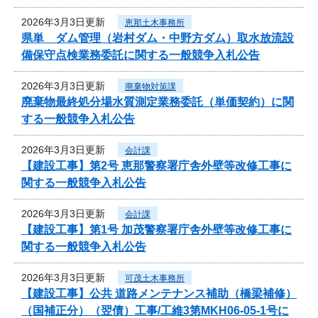
2026年3月3日更新
恵那土木事務所
県単 ダム管理（岩村ダム・中野方ダム）取水放流設
備保守点検業務委託に関する一般競争入札公告
2026年3月3日更新
廃棄物対策課
廃棄物最終処分場水質測定業務委託（単価契約）に関
する一般競争入札公告
2026年3月3日更新
会計課
【建設工事】第2号 恵那警察署庁舎外壁等改修工事に
関する一般競争入札公告
2026年3月3日更新
会計課
【建設工事】第1号 加茂警察署庁舎外壁等改修工事に
関する一般競争入札公告
2026年3月3日更新
可茂土木事務所
【建設工事】公共 道路メンテナンス補助（橋梁補修）
（国補正分）（翌債）工事/工維3第MKH06-05-1号に