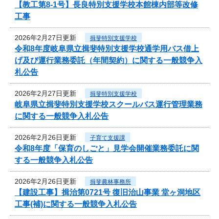
【教工第8-1号】長良特別支援学校本館棟内部等改修
工事
2026年2月27日更新
揖斐特別支援学校
令和8年度岐阜県立揖斐特別支援学校通学用バス借上
げ及び運行業務委託（年間契約）に関する一般競争入
札公告
2026年2月27日更新
揖斐特別支援学校
岐阜県立揖斐特別支援学校スクールバス運行管理業務
に関する一般競争入札公告
2026年2月26日更新
子育て支援課
令和8年度「保育のしごと」見学会開催業務委託に関
する一般競争入札公告
2026年2月26日更新
揖斐農林事務所
【建設工事】揖治第0721号 復旧治山事業 堂ヶ洞地区
工事(補)に関する一般競争入札公告