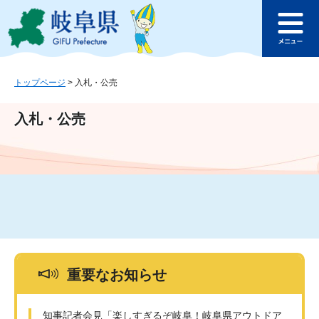
ペ
メ
このページの本文へ
ー
ニ
メ
ジ
ュ
ニ
の
ー
ュ
先
を
ー
頭
飛
トップページ
>
入札・公売
で
ば
す
し
入札・公売
。
て
本
文
へ
重要なお知らせ
知事記者会見「楽しすぎるぞ岐阜！岐阜県アウトドア