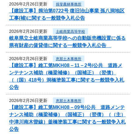
2026年2月26日更新
揖斐農林事務所
【建設工事】揖治第0722号 復旧治山事業 孫八洞地区
工事(補)に関する一般競争入札公告
2026年2月26日更新
土岐商業高等学校
岐阜県立土岐商業高等学校への自動販売機設置に係る
県有財産の賃貸借に関する一般競争入札公告
2026年2月26日更新
恵那土木事務所
【建設工事】維工第MKH08－11－2号/公共 道路メ
ンテナンス補助（橋梁補修）（国補正）（翌債）
（（国）418号）洞橋塗装工事に関する一般競争入札
公告
2026年2月26日更新
恵那土木事務所
【建設工事】維工第MKH08－09号/公共 道路メンテ
ナンス補助（橋梁補修）（国補正）（翌債）（（主）
中津川南木曽線）釜橋塗装工事に関する一般競争入札
公告