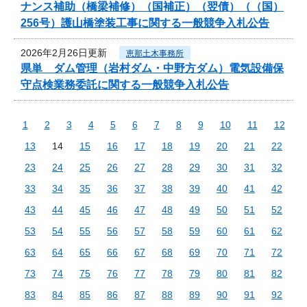
ナンス補助（橋梁補修）（国補正）（翌債）（（国）
256号）護山橋塗装工事に関する一般競争入札公告
2026年2月26日更新
恵那土木事務所
県単 ダム管理（岩村ダム・中野方ダム）電気設備保
守点検業務委託に関する一般競争入札公告
1
2
3
4
5
6
7
8
9
10
11
12
13
14
15
16
17
18
19
20
21
22
23
24
25
26
27
28
29
30
31
32
33
34
35
36
37
38
39
40
41
42
43
44
45
46
47
48
49
50
51
52
53
54
55
56
57
58
59
60
61
62
63
64
65
66
67
68
69
70
71
72
73
74
75
76
77
78
79
80
81
82
83
84
85
86
87
88
89
90
91
92