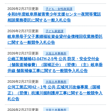
2026年2月27日更新
子ども・女性政策課
令和8年度岐阜県被害青少年支援センター夜間等電話
相談業務委託に関する一般入札公告
2026年2月27日更新
子ども家庭課
岐阜県母子父子寡婦福祉資金貸付金債権回収業務委託
に関する一般競争入札公告
2026年2月27日更新
大垣土木事務所
公維工第舗補43-047H-2-5号 公共 防災・安全交付金
（舗装道補修費）（国補正分）（翌債）（主）岐阜垂
井線 舗装補修工事に関する一般競争入札公告
2026年2月27日更新
大垣土木事務所
公河工第広河H2－1号 公共 広域河川改修事業（国補
正）（翌債）杭瀬川掘削護岸工事に関する一般競争入
札公告
2026年2月27日更新
大垣土木事務所