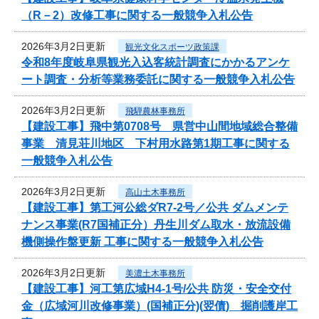
（R－2）改修工事に関する一般競争入札公告
2026年3月2日更新
観光文化スポーツ政策課
令和8年度岐阜県観光入込客統計調査にかかるアンケ
ート調査・分析等業務委託に関する一般競争入札公告
2026年3月2日更新
飛騨農林事務所
【建設工事】飛中第0708号 県営中山間地域総合整備
事業 清見荘川地区 下村用水路第1期工事に関する
一般競争入札公告
2026年3月2日更新
高山土木事務所
【建設工事】第工河公総ダR7-2号／公共 ダムメンテ
ナンス事業(R7国補正分）丹生川ダム取水・放流設備
機側操作盤更新 工事に関する一般競争入札公告
2026年3月2日更新
美濃土木事務所
【建設工事】河工第広域H4-1号/公共 防災・安全交付
金（広域河川改修事業）(国補正分)(翌債) 掘削護岸工