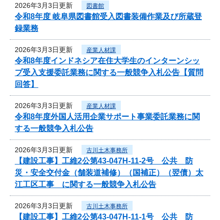
2026年3月3日更新
図書館
令和8年度 岐阜県図書館受入図書装備作業及び所蔵登
録業務
2026年3月3日更新
産業人材課
令和8年度インドネシア在住大学生のインターンシッ
プ受入支援委託業務に関する一般競争入札公告【質問
回答】
2026年3月3日更新
産業人材課
令和8年度外国人活用企業サポート事業委託業務に関
する一般競争入札公告
2026年3月3日更新
古川土木事務所
【建設工事】工維2公第43-047H-11-2号 公共 防
災・安全交付金（舗装道補修）（国補正）（翌債）太
江工区工事 に関する一般競争入札公告
2026年3月3日更新
古川土木事務所
【建設工事】工維2公第43-047H-11-1号 公共 防