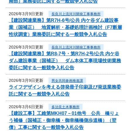
南部）業務委託に関する一般競争入札公告
2026年3月9日更新
長良川上流河川開発工事事務所
【建設関連業務】第R7H-6号/公共 内ケ谷ダム建設事
業（国補正） 地質解析・基礎処理計画検討（F7断層
性状調査）業務委託に関する一般競争入札公告
2026年3月9日更新
長良川上流河川開発工事事務所
【建設関連業務】第R8-7号・第R7H-2号/公共 内ケ谷
ダム建設事業（国補正） ダム本体工事現場技術業務
委託に関する一般競争入札公告
2026年3月9日更新
男女共同参画推進課
ライフデザインを考える啓発冊子印刷及び発送業務委
託に関する一般競争入札公告
2026年3月6日更新
多治見土木事務所
【建設工事】工維第MKH07－01他号 公共 橋りょ
う補修（国補正・御幸橋・御幸橋橋側歩道橋）（翌
債）工事に関する一般競争入札公告