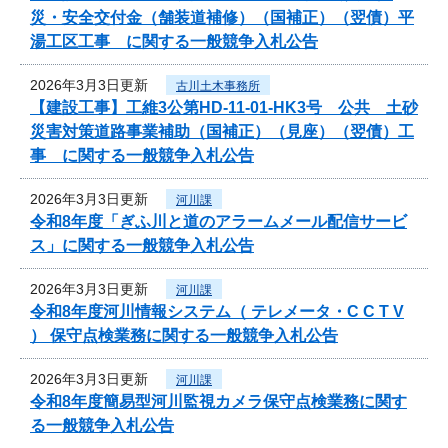
災・安全交付金（舗装道補修）（国補正）（翌債）平
湯工区工事 に関する一般競争入札公告
2026年3月3日更新
古川土木事務所
【建設工事】工維3公第HD-11-01-HK3号 公共 土砂
災害対策道路事業補助（国補正）（見座）（翌債）工
事 に関する一般競争入札公告
2026年3月3日更新
河川課
令和8年度「ぎふ川と道のアラームメール配信サービ
ス」に関する一般競争入札公告
2026年3月3日更新
河川課
令和8年度河川情報システム（ テレメータ・C C T V
） 保守点検業務に関する一般競争入札公告
2026年3月3日更新
河川課
令和8年度簡易型河川監視カメラ保守点検業務に関す
る一般競争入札公告