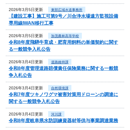
2026年3月5日更新
東部広域水道事務所
【建設工事】施工可第9号／川合浄水場遠方監視設備
専用線IWAN移行工事
2026年3月5日更新
加茂農林高等学校
令和8年度飛騨牛育成・肥育用飼料の単価契約に関す
る一般競争入札公告
2026年3月4日更新
道路維持課
令和8年度管理道路賠償責任保険業務に関する一般競
争入札公告
2026年3月4日更新
自然環境課
令和7年度ツキノワグマ被害対策用ドローンの調達に
関する一般競争入札公告
2026年3月4日更新
河川課
令和8年度岐阜県水防訓練資器材等供与事業調達業務