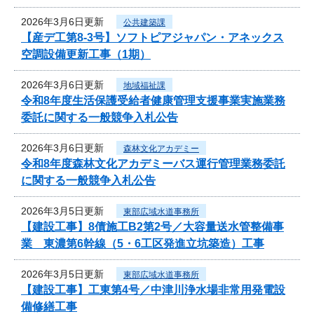
2026年3月6日更新
公共建築課
【産デ工第8-3号】ソフトピアジャパン・アネックス
空調設備更新工事（1期）
2026年3月6日更新
地域福祉課
令和8年度生活保護受給者健康管理支援事業実施業務
委託に関する一般競争入札公告
2026年3月6日更新
森林文化アカデミー
令和8年度森林文化アカデミーバス運行管理業務委託
に関する一般競争入札公告
2026年3月5日更新
東部広域水道事務所
【建設工事】8債施工B2第2号／大容量送水管整備事
業 東濃第6幹線（5・6工区発進立坑築造）工事
2026年3月5日更新
東部広域水道事務所
【建設工事】工東第4号／中津川浄水場非常用発電設
備修繕工事