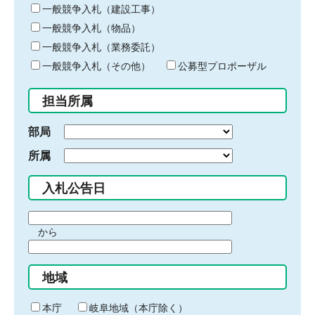
キ
一般競争入札（建設工事）
ー
一般競争入札（物品）
ワ
一般競争入札（業務委託）
ー
ド
一般競争入札（その他）
公募型プロポーザル
を
入
担当所属
力
部局
所属
入札公告日
期
から
間
期
の
間
始
地域
の
ま
終
り
わ
本庁
岐阜地域（本庁除く）