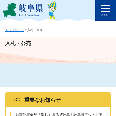
ペ
メ
このページの本文へ
ー
ニ
メ
ジ
ュ
ニ
の
ー
ュ
先
を
ー
頭
飛
トップページ
>
入札・公売
で
ば
す
し
入札・公売
。
て
本
文
へ
重要なお知らせ
知事記者会見「楽しすぎるぞ岐阜！岐阜県アウトドア