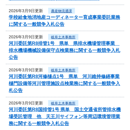
2026年3月9日更新
農産物流通課
学校給食地消地産コーディネーター育成事業委託業務
に関する一般競争入札公告
2026年3月9日更新
岐阜土木事務所
河川委託第R8排管1号 県単 県排水機場管理事業
排水機場機械設備保守点検業務に関する一般競争入札
公告
2026年3月9日更新
岐阜土木事務所
河川委託第R8河修樋点1号 県単 河川維持修繕事業
樋門設備等河川管理施設点検業務に関する一般競争入
札公告
2026年3月9日更新
岐阜土木事務所
河川委託第R8国排管1号 県単 国土交通省所管排水機
場受託管理 他 天王川サイフォン等周辺環境管理業
務に関する一般競争入札公告