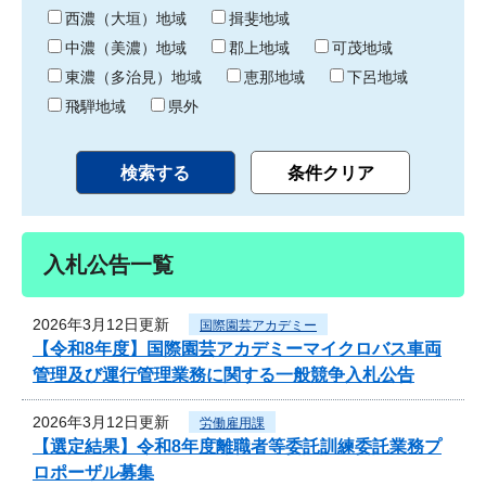
り
西濃（大垣）地域
揖斐地域
中濃（美濃）地域
郡上地域
可茂地域
東濃（多治見）地域
恵那地域
下呂地域
飛騨地域
県外
入札公告一覧
2026年3月12日更新
国際園芸アカデミー
【令和8年度】国際園芸アカデミーマイクロバス車両
管理及び運行管理業務に関する一般競争入札公告
2026年3月12日更新
労働雇用課
【選定結果】令和8年度離職者等委託訓練委託業務プ
ロポーザル募集