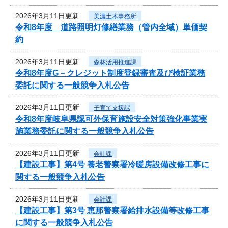
2026年3月11日更新
美濃土木事務所
令和8年度 道路照明灯修繕業務（管内全域）単価契
約
2026年3月11日更新
森林活用推進課
令和8年度G－クレジット制度登録審査及び検証業務
委託に関する一般競争入札公告
2026年3月11日更新
子育て支援課
令和8年度岐阜県認可外保育施設安全対策強化事業実
施業務委託に関する一般競争入札公告
2026年3月11日更新
会計課
【建設工事】第4号 養老警察署冷暖房設備改修工事に
関する一般競争入札公告
2026年3月11日更新
会計課
【建設工事】第3号 恵那警察署給排水設備等改修工事
に関する一般競争入札公告