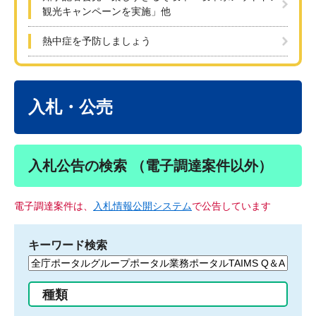
観光キャンペーンを実施」他
熱中症を予防しましょう
本
文
入札・公売
入札公告の検索 （電子調達案件以外）
電子調達案件は、
入札情報公開システム
で公告しています
キーワード検索
検
索
す
種類
る