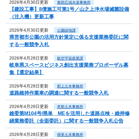
2026年4月30日更新
東部広域水道事務所
【建設工事】8債施工可第1号／山之上浄水場滅菌設備
（注入機）更新工事
2026年4月30日更新
公園緑地課
県営都市公園の活用方針策定に係る支援業務委託に関
する一般競争入札
2026年4月28日更新
航空宇宙産業課
岐阜県スペースビジネス創出支援業務プロポーザル募
集【選定結果】
2026年4月28日更新
郡上土木事務所
道路維持作業車の調達に関する一般競争入札
2026年4月28日更新
恵那土木事務所
維委第M104号/県単 MEを活用した道路点検・維持修
繕業務委託（全面委託）に関する一般競争入札公告
2026年4月28日更新
揖斐土木事務所