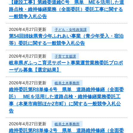
【建設工事】第維委道維C号 県単 MEを活用した道
路点検・維持修繕業務（全面委託）委託工事に関する
一般競争入札公告
2026年4月27日更新
子ども・女性政策課
第54回姉妹県青少年ふれあい事業（青少年受入・宿泊
等）委託に関する一般競争入札公告
2026年4月27日更新
子育て支援課
岐阜県ぎふっこ育児サポート事業運営業務委託プロポ
ーザル募集【選定結果】
2026年4月27日更新
岐阜土木事務所
維持委託第R8単修-6号 県単 道路維持修繕（全面委
託） MEを活用した道路点検・維持修繕業務委託工
事（本巣市南部ほか2市町）に関する一般競争入札公
告
2026年4月27日更新
岐阜土木事務所
維持委託第R8単修-2号 県単 道路維持修繕（全面委