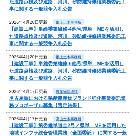
た道路点検及び道路、河川、砂防維持修繕業務委託工
事に関する一般競争入札公告
2026年4月20日更新
郡上土木事務所
【建設工事】単維委第維修‐4他号/県単 MEを活用し
た道路点検及び道路、河川、砂防維持修繕業務委託工
事に関する一般競争入札公告
2026年4月20日更新
郡上土木事務所
【建設工事】単維委第維修‐6他号/県単 MEを活用し
た道路点検及び道路、河川、砂防維持修繕業務委託工
事に関する一般競争入札公告
2026年4月17日更新
農産物流通課
名古屋圏における県産農産物ブランド強化事業委託業
務プロポーザル募集【選定結果】
2026年4月17日更新
高山土木事務所
【建設工事】第委維単道全2号／県単 MEを活用した
地域インフラ総合管理業務（全面委託） に関する一般