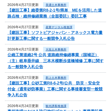
2026年4月27日更新
美濃土木事務所
【建設工事】維委第R8-2-1号/県単 MEを活用した道
路点検・維持修繕業務（全面委託）委託工事
2026年4月27日更新
産業デジタル推進課
【建設工事】ソフトピアジャパン・アネックス電力量
計更新工事に関する一般競争入札公告
2026年4月27日更新
大垣土木事務所
公維工第道維2号 公共 道路維持修繕事業（国補正）
（主）岐阜垂井線 三本木横断歩道橋補修 工事に関す
る一般競争入札公告
2026年4月27日更新
郡上土木事務所
【建設工事】公砂工第R8-6-2号/公共 防災・安全交
付金（通常砂防事業）工事に関する事後審査型一般競
争入札公告
2026年4月24日更新
観光誘客推進課