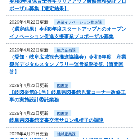
令和8年度保育士等キャリアアップ研修業務委託プロ
ポーザル募集【選定結果】
2026年4月22日更新
産業イノベーション推進課
（選定結果）令和8年度スタートアップとのオープン
イノベーション促進支援事業プロポーザル募集
2026年4月22日更新
観光企画課
（愛知・岐阜広域観光推進協議会）令和8年度 産業
観光デジタルスタンプラリー運営業務委託【質問回
答】
2026年4月22日更新
図書館
【岐図委第8-1号】岐阜県図書館児童コーナー改修工
事の実施設計委託業務
2026年4月22日更新
図書館
岐阜県図書館楽書交流サロン机椅子の調達
2026年4月21日更新
地域産業課