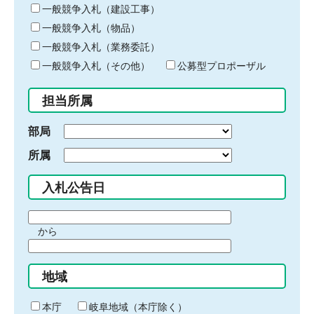
キ
一般競争入札（建設工事）
ー
一般競争入札（物品）
ワ
一般競争入札（業務委託）
ー
ド
一般競争入札（その他）
公募型プロポーザル
を
入
担当所属
力
部局
所属
入札公告日
期
から
間
期
の
間
始
地域
の
ま
終
り
わ
本庁
岐阜地域（本庁除く）