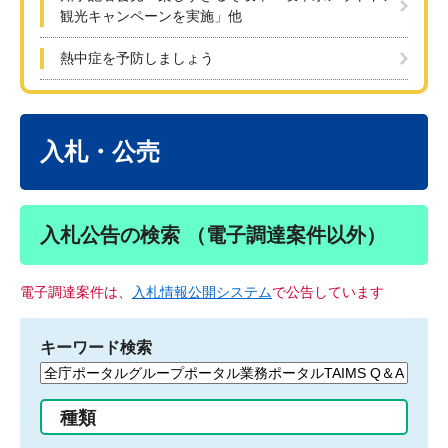
観光キャンペーンを実施」他
熱中症を予防しましょう
本
文
入札・公売
入札公告の検索 （電子調達案件以外）
電子調達案件は、
入札情報公開システム
で公告しています
キーワード検索
検
索
す
種類
る