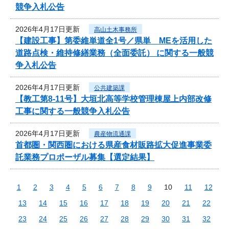
競争入札公告
2026年4月17日更新
高山土木事務所
【建設工事】第委維単道全1号／県単 MEを活用した
道路点検・維持修繕業務（全面委託） に関する一般競
争入札公告
2026年4月17日更新
公共建築課
【教工第8-11号】大垣北高等学校管理棟屋上内部改修
工事に関する一般競争入札公告
2026年4月17日更新
農産物流通課
首都圏・関西圏における県産食材販路拡大促進事業委
託業務プロポーザル募集【選定結果】
1
2
3
4
5
6
7
8
9
10
11
12
13
14
15
16
17
18
19
20
21
22
23
24
25
26
27
28
29
30
31
32