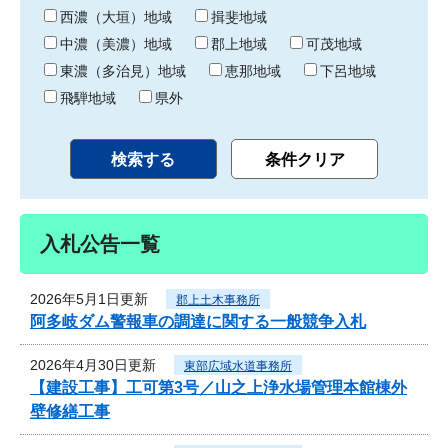
り
西濃（大垣）地域
揖斐地域
中濃（美濃）地域
郡上地域
可茂地域
東濃（多治見）地域
恵那地域
下呂地域
飛騨地域
県外
入札公告一覧
2026年5月1日更新
郡上土木事務所
阿多岐ダム警報車の調達に関する一般競争入札
2026年4月30日更新
東部広域水道事務所
【建設工事】工可第3号／山之上浄水場管理本館棟外
壁修繕工事