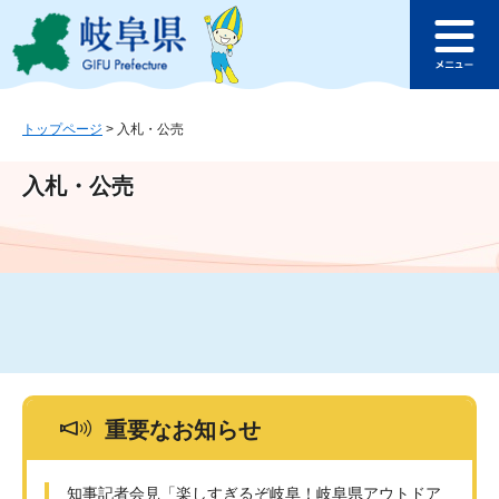
ペ
メ
このページの本文へ
ー
ニ
メ
ジ
ュ
ニ
の
ー
ュ
先
を
ー
頭
飛
トップページ
>
入札・公売
で
ば
す
し
入札・公売
。
て
本
文
へ
重要なお知らせ
知事記者会見「楽しすぎるぞ岐阜！岐阜県アウトドア