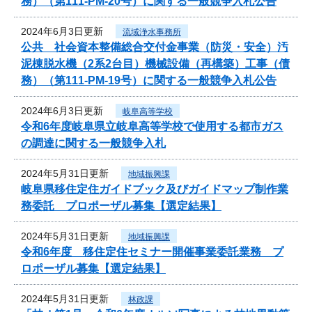
務）（第111-PM-20号）に関する一般競争入札公告
2024年6月3日更新
流域浄水事務所
公共 社会資本整備総合交付金事業（防災・安全）汚
泥棟脱水機（2系2台目）機械設備（再構築）工事（債
務）（第111-PM-19号）に関する一般競争入札公告
2024年6月3日更新
岐阜高等学校
令和6年度岐阜県立岐阜高等学校で使用する都市ガス
の調達に関する一般競争入札
2024年5月31日更新
地域振興課
岐阜県移住定住ガイドブック及びガイドマップ制作業
務委託 プロポーザル募集【選定結果】
2024年5月31日更新
地域振興課
令和6年度 移住定住セミナー開催事業委託業務 プ
ロポーザル募集【選定結果】
2024年5月31日更新
林政課