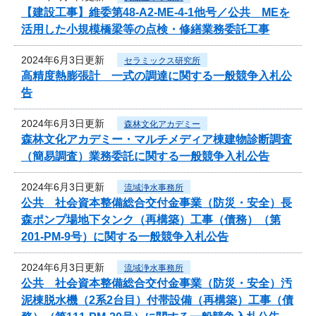
【建設工事】維委第48-A2-ME-4-1他号／公共 MEを
活用した小規模橋梁等の点検・修繕業務委託工事
2024年6月3日更新
セラミックス研究所
高精度熱膨張計 一式の調達に関する一般競争入札公
告
2024年6月3日更新
森林文化アカデミー
森林文化アカデミー・マルチメディア棟建物診断調査
（簡易調査）業務委託に関する一般競争入札公告
2024年6月3日更新
流域浄水事務所
公共 社会資本整備総合交付金事業（防災・安全）長
森ポンプ場地下タンク（再構築）工事（債務）（第
201-PM-9号）に関する一般競争入札公告
2024年6月3日更新
流域浄水事務所
公共 社会資本整備総合交付金事業（防災・安全）汚
泥棟脱水機（2系2台目）付帯設備（再構築）工事（債