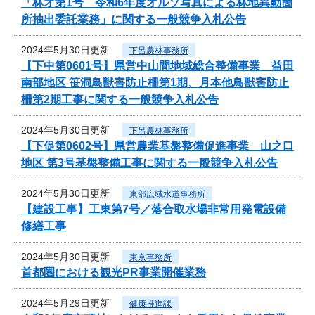
「林オ第1号 令和6年度オルソ写真による林地異動箇
所抽出委託業務」に関する一般競争入札公告
2024年5月30日更新
下呂農林事務所
【下中第0601号】県営中山間地域総合整備事業 益田
南部地区 笹洞鳥獣害防止柵第1期、月本他鳥獣害防止
柵第2期工事に関する一般競争入札公告
2024年5月30日更新
下呂農林事務所
【下促第0602号】県営農業基盤整備促進事業 山之口
地区 第3号基盤整備工事に関する一般競争入札公告
2024年5月30日更新
東部広域水道事務所
【建設工事】工東第7号／落合取水場非常用発電設備
修繕工事
2024年5月30日更新
東京事務所
首都圏における観光PR事業開催業務
2024年5月29日更新
健康推進課