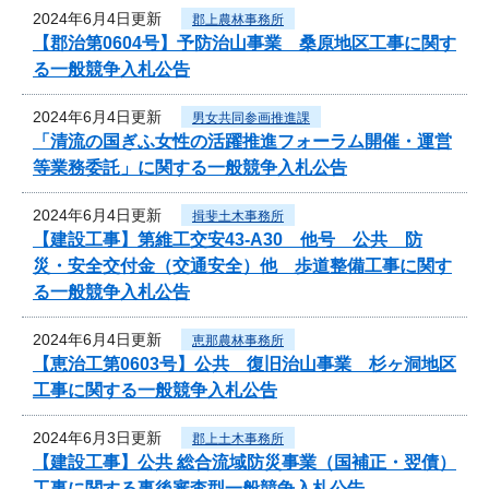
2024年6月4日更新
郡上農林事務所
【郡治第0604号】予防治山事業 桑原地区工事に関す
る一般競争入札公告
2024年6月4日更新
男女共同参画推進課
「清流の国ぎふ女性の活躍推進フォーラム開催・運営
等業務委託」に関する一般競争入札公告
2024年6月4日更新
揖斐土木事務所
【建設工事】第維工交安43-A30 他号 公共 防
災・安全交付金（交通安全）他 歩道整備工事に関す
る一般競争入札公告
2024年6月4日更新
恵那農林事務所
【恵治工第0603号】公共 復旧治山事業 杉ヶ洞地区
工事に関する一般競争入札公告
2024年6月3日更新
郡上土木事務所
【建設工事】公共 総合流域防災事業（国補正・翌債）
工事に関する事後審査型一般競争入札公告