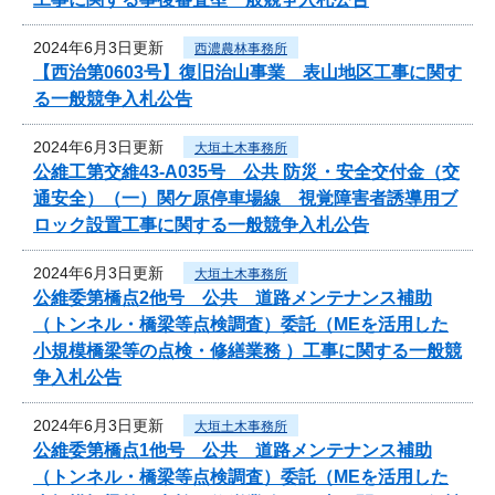
2024年6月3日更新
西濃農林事務所
【西治第0603号】復旧治山事業 表山地区工事に関す
る一般競争入札公告
2024年6月3日更新
大垣土木事務所
公維工第交維43-A035号 公共 防災・安全交付金（交
通安全）（一）関ケ原停車場線 視覚障害者誘導用ブ
ロック設置工事に関する一般競争入札公告
2024年6月3日更新
大垣土木事務所
公維委第橋点2他号 公共 道路メンテナンス補助
（トンネル・橋梁等点検調査）委託（MEを活用した
小規模橋梁等の点検・修繕業務 ）工事に関する一般競
争入札公告
2024年6月3日更新
大垣土木事務所
公維委第橋点1他号 公共 道路メンテナンス補助
（トンネル・橋梁等点検調査）委託（MEを活用した