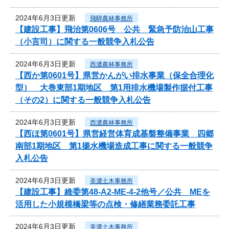
2024年6月3日更新
飛騨農林事務所
【建設工事】飛治第0606号 公共 緊急予防治山工事
（小言司）に関する一般競争入札公告
2024年6月3日更新
西濃農林事務所
【西か第0601号】県営かんがい排水事業（保全合理化
型） 大巻東部1期地区 第1用排水機場製作据付工事
（その2）に関する一般競争入札公告
2024年6月3日更新
西濃農林事務所
【西ほ第0601号】県営経営体育成基盤整備事業 四郷
南部1期地区 第1揚水機場造成工事に関する一般競争
入札公告
2024年6月3日更新
美濃土木事務所
【建設工事】維委第48-A2-ME-4-2他号／公共 MEを
活用した小規模橋梁等の点検・修繕業務委託工事
2024年6月3日更新
美濃土木事務所