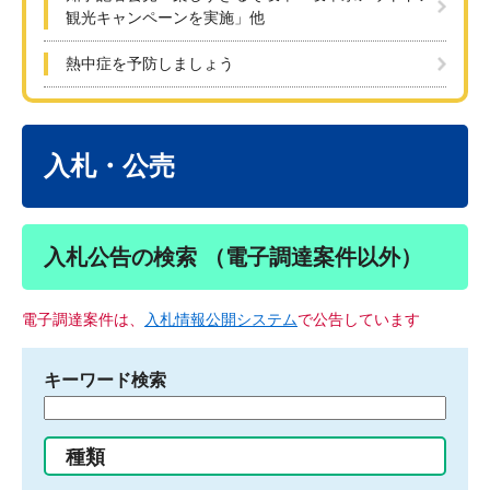
観光キャンペーンを実施」他
熱中症を予防しましょう
本
文
入札・公売
入札公告の検索 （電子調達案件以外）
電子調達案件は、
入札情報公開システム
で公告しています
キーワード検索
検
索
す
種類
る