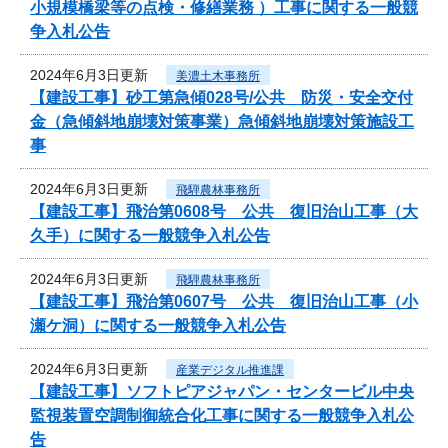
小規模橋梁等の点検・修繕業務 ）工事に関する一般競
争入札公告
2024年6月3日更新
美濃土木事務所
【建設工事】砂工第急傾028号/公共 防災・安全交付
金（急傾斜地崩壊対策事業）急傾斜地崩壊対策施設工
事
2024年6月3日更新
飛騨農林事務所
【建設工事】飛治第0608号 公共 復旧治山工事（大
久手）に関する一般競争入札公告
2024年6月3日更新
飛騨農林事務所
【建設工事】飛治第0607号 公共 復旧治山工事（小
瀬ケ洞）に関する一般競争入札公告
2024年6月3日更新
産業デジタル推進課
【建設工事】ソフトピアジャパン・センタービル中央
監視装置空調制御統合化工事に関する一般競争入札公
告