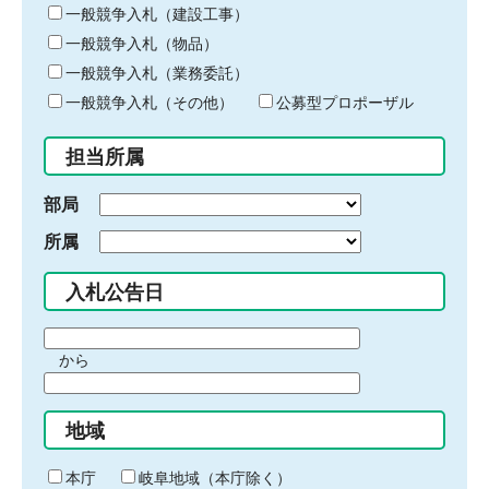
キ
一般競争入札（建設工事）
ー
一般競争入札（物品）
ワ
一般競争入札（業務委託）
ー
ド
一般競争入札（その他）
公募型プロポーザル
を
入
担当所属
力
部局
所属
入札公告日
期
から
間
期
の
間
始
地域
の
ま
終
り
わ
本庁
岐阜地域（本庁除く）