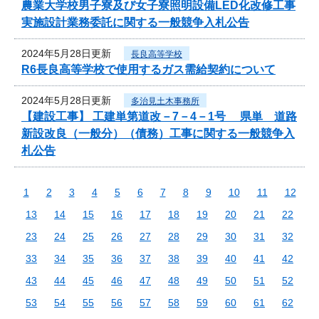
農業大学校男子寮及び女子寮照明設備LED化改修工事
実施設計業務委託に関する一般競争入札公告
2024年5月28日更新
長良高等学校
R6長良高等学校で使用するガス需給契約について
2024年5月28日更新
多治見土木事務所
【建設工事】 工建単第道改－7－4－1号 県単 道路
新設改良（一般分）（債務）工事に関する一般競争入
札公告
1
2
3
4
5
6
7
8
9
10
11
12
13
14
15
16
17
18
19
20
21
22
23
24
25
26
27
28
29
30
31
32
33
34
35
36
37
38
39
40
41
42
43
44
45
46
47
48
49
50
51
52
53
54
55
56
57
58
59
60
61
62