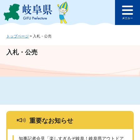
ペ
メ
このページの本文へ
ー
ニ
メ
ジ
ュ
ニ
の
ー
ュ
先
を
ー
頭
飛
トップページ
>
入札・公売
で
ば
す
し
入札・公売
。
て
本
文
へ
重要なお知らせ
知事記者会見「楽しすぎるぞ岐阜！岐阜県アウトドア