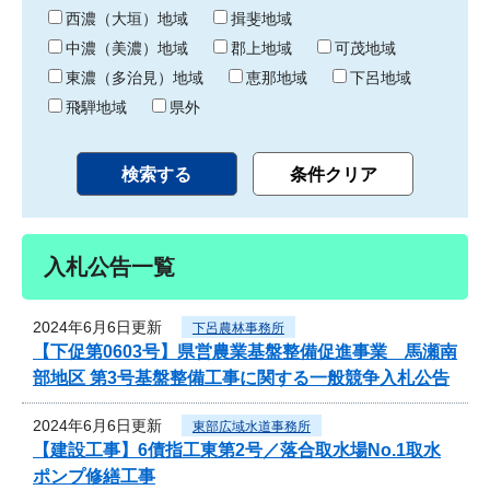
り
西濃（大垣）地域
揖斐地域
中濃（美濃）地域
郡上地域
可茂地域
東濃（多治見）地域
恵那地域
下呂地域
飛騨地域
県外
入札公告一覧
2024年6月6日更新
下呂農林事務所
【下促第0603号】県営農業基盤整備促進事業 馬瀬南
部地区 第3号基盤整備工事に関する一般競争入札公告
2024年6月6日更新
東部広域水道事務所
【建設工事】6債指工東第2号／落合取水場No.1取水
ポンプ修繕工事