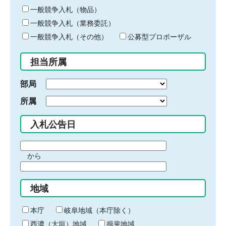
ー
一般競争入札（物品）
ワ
一般競争入札（業務委託）
ー
ド
一般競争入札（その他）
公募型プロポーザル
を
入
担当所属
力
部局
所属
入札公告日
期
から
間
期
の
間
始
地域
の
ま
終
り
わ
本庁
岐阜地域（本庁除く）
り
西濃（大垣）地域
揖斐地域