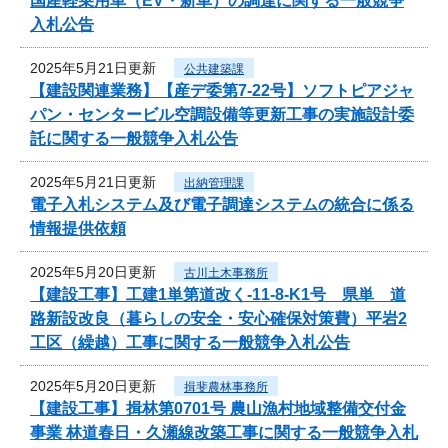
国産軽乗用車（EV・新車）の調達に関する一般競争
入札公告
2025年5月21日更新
公共建築課
【建設関連業務】【産デ委第7-22号】ソフトピアジャ
パン・センタービル空調設備等更新工事の実施設計委
託に関する一般競争入札公告
2025年5月21日更新
出納管理課
電子入札システム及び電子調達システムの統合に係る
情報提供依頼
2025年5月20日更新
古川土木事務所
【建設工事】工建1単第道改く-11-8-K1号 県単 道
路新設改良（暮らしの安全・安心確保対策費）平岩2
工区（繰越）工事に関する一般競争入札公告
2025年5月20日更新
揖斐農林事務所
【建設工事】揖林第0701号 農山漁村地域整備交付金
事業 林道春日・久瀬線改築工事に関する一般競争入札