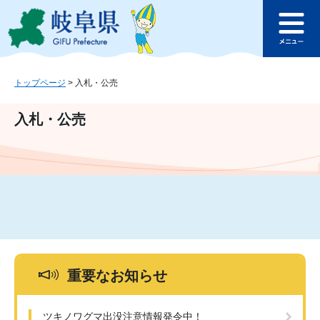
ペ
メ
このページの本文へ
ー
ニ
メ
ジ
ュ
ニ
の
ー
ュ
先
を
ー
頭
飛
トップページ
>
入札・公売
で
ば
す
し
入札・公売
。
て
本
文
へ
重要なお知らせ
ツキノワグマ出没注意情報発令中！