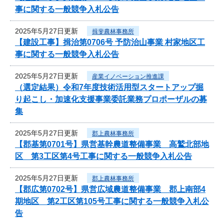
事に関する一般競争入札公告
2025年5月27日更新
揖斐農林事務所
【建設工事】揖治第0706号 予防治山事業 村家地区工
事に関する一般競争入札公告
2025年5月27日更新
産業イノベーション推進課
（選定結果）令和7年度技術活用型スタートアップ掘
り起こし・加速化支援事業委託業務プロポーザルの募
集
2025年5月27日更新
郡上農林事務所
【郡基第0701号】県営基幹農道整備事業 高鷲北部地
区 第3工区第4号工事に関する一般競争入札公告
2025年5月27日更新
郡上農林事務所
【郡広第0702号】県営広域農道整備事業 郡上南部4
期地区 第2工区第105号工事に関する一般競争入札公
告