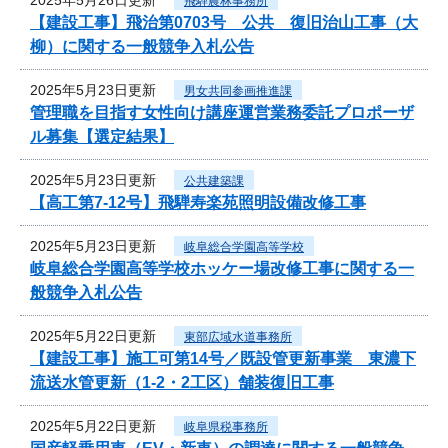
飛騨農林事務所
【建設工事】飛治第0703号 公共 復旧治山工事（大
柳）に関する一般競争入札公告
2025年5月23日更新
男女共同参画推進課
管理職を目指す女性向け講座運営業務委託プロポーザ
ル募集【選定結果】
2025年5月23日更新
公共建築課
【高工第7-12号】飛騨寿楽苑照明設備改修工事
2025年5月23日更新
岐阜総合学園高等学校
岐阜総合学園高等学校ホッケー場改修工事に関する一
般競争入札公告
2025年5月22日更新
東部広域水道事務所
【建設工事】施工可第14号／既設管更新事業 東濃下
流送水管更新（1-2・2工区）舗装復旧工事
2025年5月22日更新
岐阜県税事務所