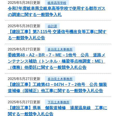
2025年5月28日更新
岐阜高等学校
令和7年度岐阜県立岐阜高等学校で使用する都市ガス
の調達に関する一般競争入札
2025年5月28日更新
会計課
【建設工事】第7-115号 交通信号機改良等工事に関す
る一般競争入札公告
2025年5月27日更新
多治見土木事務所
委維第48－A2－BR－7－ME－1他号 公共 道路メ
ンテナンス補助（トンネル・橋梁等点検調査：ME）
（債務）他委託に関する一般競争入札公告
2025年5月27日更新
多治見土木事務所
【建設工事】工維第43－047H－7－2他号 公共 舗装
道補修（国補正）他工事に関する一般競争入札公告
2025年5月27日更新
下呂土木事務所
【建設工事】県単 舗装道補修 湯屋温泉線 工事に
関する一般競争入札公告