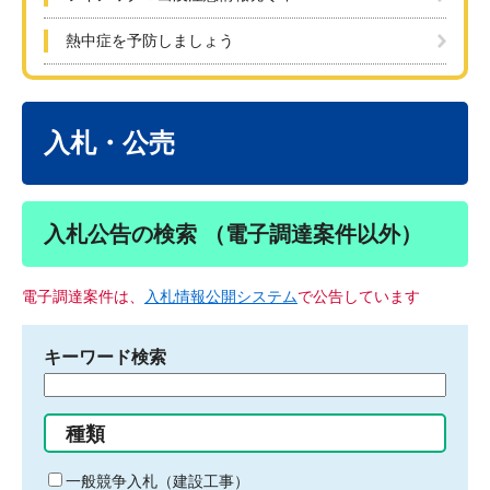
熱中症を予防しましょう
本
文
入札・公売
入札公告の検索 （電子調達案件以外）
電子調達案件は、
入札情報公開システム
で公告しています
キーワード検索
検
索
す
種類
る
キ
一般競争入札（建設工事）