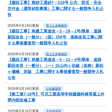
【建設工事】第砂工通砂7－018号 公共 防災・安全
交付金（通常砂防事業）工事に関する一般競争入札公
告
2025年5月19日更新
郡上土木事務所
【建設工事】単建工第道改－5－19－1号/県単 道路
新設改良（一般分）（国）256号 道路改良工事に関
する事後審査型一般競争入札公告
2025年5月19日更新
郡上土木事務所
【建設工事】単建工第道改－5－13－4号/県単 道路
新設改良（一般分）（一）白山内ヶ谷線（仮称）新松
ヶ瀬橋 床版 工事に関する事後審査型一般競争入札
公告
2025年5月19日更新
公共建築課
【教工第7-18号】 可児工業高等学校建築科棟等屋上外
壁内部改修工事
2025年5月16日更新
文化創造課