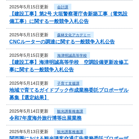
2025年5月15日更新
会計課
【建設工事】第2号 大垣警察署庁舎新築工事（電気設
備工事）に関する一般競争入札公告
2025年5月15日更新
森林文化アカデミー
CNCルーターの調達に関する一般競争入札公告
2025年5月15日更新
海津明誠高等学校
【建設工事】海津明誠高等学校 空調設備更新改修工
事に関する一般競争入札公告
2025年5月14日更新
子育て支援課
地域で育てるガイドブック作成業務委託プロポーザル
募集【選定結果】
2025年5月14日更新
観光誘客推進課
令和7年度海外旅行博等出展業務
2025年5月13日更新
観光誘客推進課
関西圏における観光誘客交通広告業務委託プロポーザ